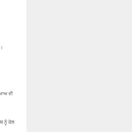
ੈ।
ਰਖਾਅ ਦੀ
 ਨੂੰ ਰੋਲ