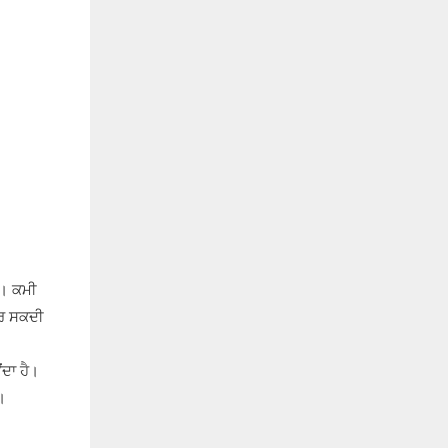
ੈ। ਕਮੀ
 ਕਰ ਸਕਦੀ
ਂਦਾ ਹੈ।
।