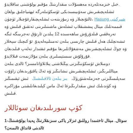
خىل خىزمەتلەردە مەھسۇلات مىقدارىنىڭ مۇقىم بولۇشىنى ساقلايدۇ.
ئىشلەپچىقىرىش سەۋىيىسىدىكى ئۈسكۈنىلەرگە ئېھتىياجلىق بولغان
Hasung شىركىتى
ئالتۇنچىلار ۋە زىبۇزىننەت ئىشلەپچىقارغۇچىلار ئۈچۈن،
قىممەتلىك مېتال پىششىقلاپ ئىشلەش ماشىنىلىرىنى تەتقىق قىلىش ۋە
تەرەققىي قىلدۇرۇش ساھەسىدە 12 يىلدىن ئارتۇق تەجرىبىگە ئىگە
ئىشەنچلىك ھەل قىلىش چارىسى بىلەن تەمىنلىيەلەيدۇ. ئۇ كىچىك سېخلار
ۋە چوڭ ئىشلەپچىقىرىش مەشغۇلاتلىرىغا مۇقىم ئىقتىدار تەلەپ قىلىدىغان
قۇرۇلۇش سىستېمىلىرى بىلەن مۇلازىمەت قىلالايدۇ.
دومىلاش ئۈسكۈنىڭىزنى يېڭىلاشنى پىلانلاۋاتامسىز؟ ئالدى بىلەن
مېتاللىرىڭىز، ئىشلەپچىقىرىش نىشانىڭىز ۋە ئەڭ ياقتۇرىدىغان زاۋۇت
سەپلىمىڭىزنى جەزملەشتۈرۈڭ.
بىز بىلەن ئالاقىلىشىڭ
ئىش ئېقىمىڭىز
ۋە كۈندىلىك ئىش مىقدارىڭىزغا ئەڭ ماس كېلىدىغانلىقىنى مۇزاكىرە
قىلىش.
كۆپ سورىلىدىغان سوئاللار
1-سوئال. مېتال تاختىمدا روللىق ئىزلار ياكى سىزىقلارنىڭ پەيدا بولۇشىنىڭ
ئالدىنى قانداق ئالىمەن؟