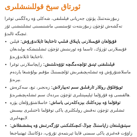
ئورتاق سېخ قوللىنىشلىرى
زىبۇزىننەتنىڭ پۈتۈن جەريانى قېلىنلىقى، شەكلى ۋە رەڭگىنى توغرا
تەڭشەش ئۈچۈن زىبۇزىننەت ئۇستىسى ماشىنىسىنى ئىشلىتىشنى ئۆز
ئىچىگە ئالىدۇ.
قۇيۇلغان قۇيمىلارنى ياپىلاق قىلىپ تاختايغا ئايلاندۇرۇش:
قېلىن
قۇيمىلارنى ئۈزۈك، ئاسما ۋە ئورنىتىش ئۈچۈن ئىشلىتىشكە بولىدىغان
تاختايغا ئايلاندۇرىدۇ.
قېلىنلىقنى ئېنىق ئۆلچەمگىچە تۆۋەنلىتىش:
زاپچاسلارنى توغرا
ماسلاشتۇرۇش ۋە ئىشلەپچىقىرىش ئۆلچىمىنىڭ مۇقىم بولۇشىغا ياردەم
بېرىدۇ.
ئويۇقلۇق روللار ئارقىلىق سىم تەييارلاش:
زەنجىر، تىغ، سەكرەش
ھالقىسى ۋە قۇرۇلما ئېلېمېنتلىرى ئۈچۈن بىردەك سىم ئىشلەپچىقىرىدۇ.
توقۇلما ۋە بېزەكلىك بېزەكلەرنى ياساش:
خاسلاشتۇرۇلغان يۈزە
ئىشلىرى ئۈچۈن نەقىش رولىكلىرى ياكى توقۇلما تاختىلىرى بېسىش
لايىھەلىرى.
سېتىۋېلىنغان زاپاسنىڭ چوڭ-كىچىكلىكىنى ئۆزگەرتىش ۋە پىششىقلاش:
زاۋۇت قەغىزى ياكى سىمنى قايتا ئېرىتمەي تۇرۇپ، دۇكاننىڭ ئېھتىياجىغا