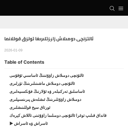
ئالتۇنچى دومىلاش زاۋۇتلىرىغا تولۇق قوللانما
2026-01-09
Table of Contents
ئالتۇنچى دومىلاش زاۋۇتىنىڭ ئاساسىي ئۇقۇمى
ئالتۇنچى دومىلاش ماشىنىلىرىنىڭ تۈرلىرى
ئاساسلىق تەركىبلەر ۋە ئۇلارنىڭ فۇنكسىيەلىرى
دومىلاش زاۋۇتلىرىنىڭ ئىشلەش پىرىنسىپلىرى
ئورتاق سېخ قوللىنىشلىرى
قانداق قىلىپ توغرا ئالتۇنچى دومىلىما زاۋۇتىنى تاللاش كېرەك
▶ ئاسراش ۋە ئاسراش