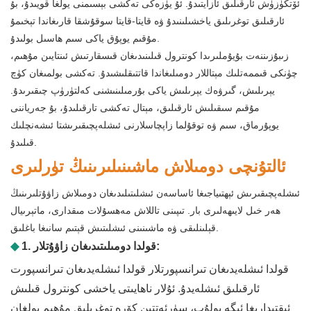
ئۆتكۈزۈش ئارقىلىق ئازايتىدۇ. ئۇ يۈزەكى تەكشى بېسىمنى يولغا قويىدۇ، بۇ
ئارقىلىق توغرىلىق ياخشىلىنىدۇ ۋە قايتا-قايتا سوقۇشقا قارىغاندا تېخىمۇ
مۇقىم يوپۇق ياكى سىم ھاسىل بولىدۇ.
زىبۇزىننەت بۇيۇملىرىدا كونترول قىلىنىدىغان قىسقارتىش ئىنتايىن مۇھىم،
چۈنكى قىممەتلىك مېتاللار دومىلىغاندا قاتتىقلىشىدۇ. تەكشى بولمىغان كۈچ
يېرىلىش، گىرۋەك يېرىلىش ياكى بۇرمىلىنىشنى كەلتۈرۈپ چىقىرىدۇ.
مۇقىم سىقىلىش ئارقىلىق، مېتال تەكشى تارقىلىدۇ، بۇ جەرياننى
يوپۇرماق، سىم ۋە توقۇلما زاپچاسلارنى ئىشلەپچىقىرىشتا ئىشەنچلىك
قىلىدۇ.
ئالتۇنچى دومىلاش ماشىنىلىرىنىڭ تۈرلىرى
ئىشلەپچىقىرىش ئېھتىياجىغا ئاساسەن ئىشلىتىلىدىغان دومىلاش زاۋۇتلىرىنىڭ
ھەر خىل لايىھەلىرى بار. تىپىنى تاللاش مەھسۇلات مىقدارى، ماتېرىيال
قېلىنلىقى ۋە ماشىنىنى ئىشلىتىش قېتىم سانىغا باغلىق.
1. قولدا دومىلىتىدىغان زاۋۇتلار:
◆
قولدا ئىشلەيدىغان تىرانسپورتلار قولدا ئىشلەيدىغان تىرانسپورت
ئارقىلىق ئىشلەيدۇ. ئۇلار ناھايىتى ياخشى كونترول قىلىش
ئىقتىدارىغا ئىگە بولۇپ، سۈرئەتتىن كۆرە توغرىلىق مۇھىم بولغان