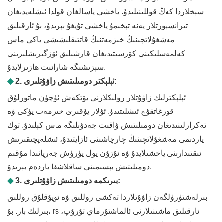
سېخلاردا كەڭ قوللىنىلىدۇ. ياخشى ياسالغان قولدا ئىشلەيدىغان
تىرانسپورتلار يەنە تېخىمۇ ياخشى تۇيغۇ بېرىدۇ، بۇ ئارقىلىق
مەشغۇلاتچىنىڭ خىزمەتنىڭ قاتتىقلىشىشى ياكى ماس
كەلمەسلىكىنى كۆرسىتىدىغان قارشىلىق ئۆزگىرىشلىرىنى
سېزىشىگە شارائىت ھازىرلايدۇ.
2. ئېلېكتر دومىلىتىش زاۋۇتلىرى:
◆
ئېلېكترلىك زاۋۇتلار رولىكلارنى يۆتكەش ئۈچۈن ماتورلۇق
قوزغاتقۇچ ئىشلىتىدۇ. ئۇلار يۇقىرى خىزمەت يۈكى ۋە
تەكرارلىنىدىغان دومىلىتىش ۋاقىت جەدۋىلىگە ماس كېلىدۇ. توك
ياردىمى مەشغۇلاتچىنىڭ چارچاشىنى ئازايتىدۇ، ئىشلەپچىقىرىش
ئىقتىدارىنى ياخشىلايدۇ ۋە ئۇزۇن يول يۈرۈش جەريانىدا مۇقىم
دومىلىتىش بېسىمىنى ساقلاشقا ياردەم بېرىدۇ.
3. بىرىكمە دومىلىتىش زاۋۇتلىرى:
◆
بىرلەشتۈرۈلگەن زاۋۇتلاردا تەكشى روللىق ۋە ئويۇقلۇق روللىق
بىرلىك بار. بۇ، rs ئارقىلىق ماشىنىلارنى ئالماشتۇرماي تۇرۇپ،