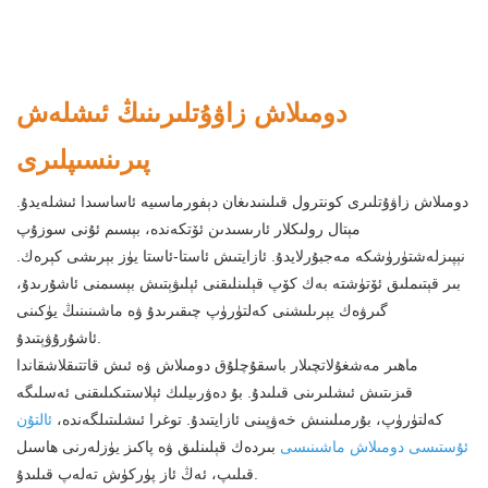
دومىلاش زاۋۇتلىرىنىڭ ئىشلەش
پىرىنسىپلىرى
دومىلاش زاۋۇتلىرى كونترول قىلىنىدىغان دېفورماسىيە ئاساسىدا ئىشلەيدۇ.
مېتال رولىكلار ئارىسىدىن ئۆتكەندە، بېسىم ئۇنى سوزۇپ
نېپىزلەشتۈرۈشكە مەجبۇرلايدۇ. ئازايتىش ئاستا-ئاستا يۈز بېرىشى كېرەك.
بىر قېتىملىق ئۆتۈشتە بەك كۆپ قېلىنلىقنى ئېلىۋېتىش بېسىمنى ئاشۇرىدۇ،
گىرۋەك يېرىلىشنى كەلتۈرۈپ چىقىرىدۇ ۋە ماشىنىنىڭ يۈكىنى
ئاشۇرۇۋېتىدۇ.
ماھىر مەشغۇلاتچىلار باسقۇچلۇق دومىلاش ۋە ئىش قاتتىقلاشقاندا
قىزىتىش ئىشلىرىنى قىلىدۇ. بۇ دەۋرىيلىك ئېلاستىكىلىقنى ئەسلىگە
كەلتۈرۈپ، بۇرمىلىنىش خەۋپىنى ئازايتىدۇ. توغرا ئىشلىتىلگەندە،
ئالتۇن
ئۇستىسى دومىلاش ماشىنىسى
بىردەك قېلىنلىق ۋە پاكىز يۈزلەرنى ھاسىل
قىلىپ، ئەڭ ئاز پۈركۈش تەلەپ قىلىدۇ.