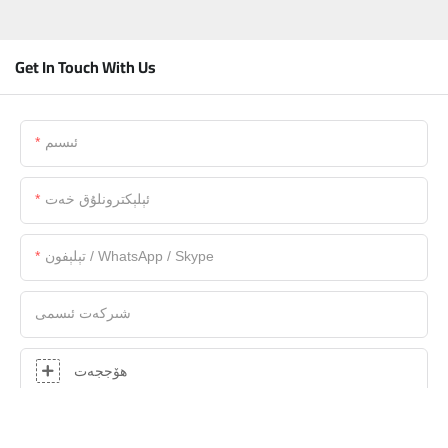
Get In Touch With Us
ئىسىم
ئېلېكترونلۇق خەت
تېلېفون / WhatsApp / Skype
شىركەت ئىسمى
ھۆججەت
مەزمۇن