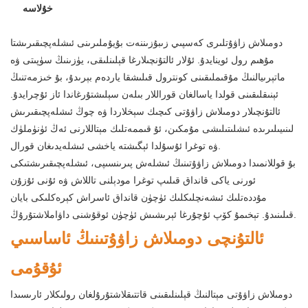
خۇلاسە
دومىلاش زاۋۇتلىرى كەسپىي زىبۇزىننەت بۇيۇملىرىنى ئىشلەپچىقىرىشتا
مۇھىم رول ئوينايدۇ. ئۇلار ئالتۇنچىلارغا قېلىنلىقى، يۈزىنىڭ سۈپىتى ۋە
ماتېرىيالنىڭ مۇقىملىقىنى كونترول قىلىشقا ياردەم بېرىدۇ، بۇ خىزمەتنىڭ
ئېنىقلىقىنى قولدا ياسالغان قوراللار بىلەن سېلىشتۇرغاندا ئاز ئۇچرايدۇ.
ئالتۇنچىلار دومىلاش زاۋۇتى كىچىك سېخلاردا ۋە چوڭ ئىشلەپچىقىرىش
لىنىيىلىرىدە ئىشلىتىلىشى مۇمكىن، ئۇ قىممەتلىك مېتاللارنى ئەڭ ئۈنۈملۈك
ۋە توغرا ئۇسۇلدا ئېگىشتە ياخشى ئىشلەيدىغان قورال.
بۇ قوللانمىدا دومىلاش زاۋۇتىنىڭ ئىشلەش پىرىنسىپى، ئىشلەپچىقىرىشتىكى
ئورنى ياكى قانداق قىلىپ توغرا مودېلنى تاللاش ۋە ئۇنى ئۇزۇن
مۇددەتلىك ئىشەنچلىكلىك ئۈچۈن قانداق ئاسراش كېرەكلىكى بايان
قىلىنىدۇ. تېخىمۇ كۆپ ئۇچۇرغا ئېرىشىش ئۈچۈن ئوقۇشنى داۋاملاشتۇرۇڭ.
ئالتۇنچى دومىلاش زاۋۇتىنىڭ ئاساسىي
ئۇقۇمى
دومىلاش زاۋۇتى مېتالنىڭ قېلىنلىقىنى قاتتىقلاشتۇرۇلغان رولىكلار ئارىسىدا