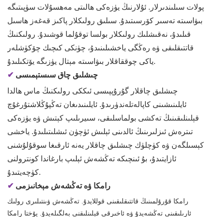
پولات سىلىندىرلار. ئۇلارنىڭ يۈزەكى ھالىتى مەھسۇلات سۈپىتىگە
بىۋاسىتە تەسىر كۆرسىتىدۇ. سىلىق رولىكلار پاكىز قەغەز ھاسىل
قىلىدۇ، نەقىشلىك رولىكلار بولسا توقۇلما قوشىدۇ. رولىكنىڭ
قاتتىقلىقى ۋە رەڭگى ياخشىلىنىدۇ، چۈنكى كىچىك چۆكۈشلەر
ياكى چوققاقلار بىۋاسىتە مېتال يۈزىگە يۆتكىلىدۇ.
چىشلىق چاق سىستېمىسى
✔
چىشلىق چاقلار گۇرۇپپىسى ئىككى رولىكنىڭ ماس ھالدا
ئايلىنىشىنى كاپالەتلەندۈرىدۇ. ئايلىنىدىغان تەڭپۇڭلاشتۇرغۇچ
قېلىنلىقىنىڭ تەكشى بولماسلىقى، سىيرىلىپ كېتىش ۋە يۈزەكى
تىترەش ئىزلىرىنىڭ ئالدىنى ئېلىش ئۈچۈن ئىشلىتىلىدۇ. ياخشى
كېسىلگەن ۋە كۈچلۈك چىشلىق چاقلار يەنە ئارقىغا سوقۇلۇشنى
ئازايتىدۇ، بۇ ئىنچىكە تەڭشەش ئېلىپ بارغاندا كونترولنى
كۈچەيتىدۇ.
رامكا ۋە تەڭشەش مېخانىزمى
✔
رامكا قۇرۇلمىنىڭ قاتتىقلىقىنى قوللايدۇ. تەڭشەش ۋىنتىلىرى رولىك
ئارىلىقىنى تەڭشەيدۇ ۋە ئاخىرقى قېلىنلىقنى بەلگىلەيدۇ. پۇختا رامكا