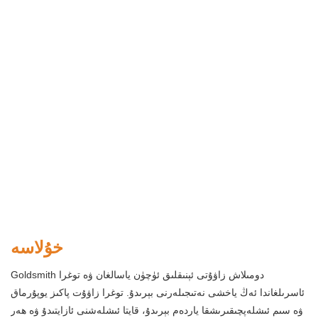
خۇلاسە
Goldsmith دومىلاش زاۋۇتى ئېنىقلىق ئۈچۈن ياسالغان ۋە توغرا
ئاسرىلغاندا ئەڭ ياخشى نەتىجىلەرنى بېرىدۇ. توغرا زاۋۇت پاكىز يوپۇرماق
ۋە سىم ئىشلەپچىقىرىشقا ياردەم بېرىدۇ، قايتا ئىشلەشنى ئازايتىدۇ ۋە ھەر