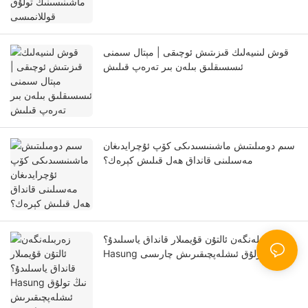
قوش لىنىيەلىك قىزىتىش ئوچىقى | مېتال سىمنى
ئىسسىقلىق بىلەن بىر تەرەپ قىلىش
سىم دومىلىتىش ماشىنىسىدىكى كۆپ ئۇچرايدىغان
مەسىلىنى قانداق ھەل قىلىش كېرەك؟
زەربىلەنگەن ئالتۇن قۇيمىلار قانداق ياسىلىدۇ؟
Hasung نىڭ تولۇق ئىشلەپچىقىرىش چارىسى