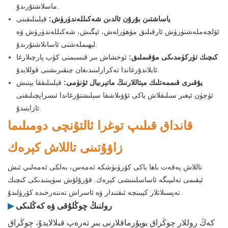
ماسلاشتۇرىدۇ.
ياساشتىن بۇرۇن ئالدىن شەكىللەندۈرۈش:
قېلىنلىقىنى
ئۆلچەملەشتۈرۈش ئارقىلىق مۆھۈرلەش، ئېگىش، شەكىللەندۈرۈش ۋە
لېھىملەشنى ئاسانلاشتۇرىدۇ.
كىچىك تۈركۈمدىكى مۇقىملىق:
ئوخشاش بىر قىسىمنى كۆپ پارچىلارغا
ئايلاندۇرغاندا تەكرارلىنىدىغان چىقىرىشنى قوللايدۇ.
يۇقىرى قىممەتلىك مېتاللارنىڭ ماتېرىيال ئۈنۈمى:
قېلىنلىققا يېتىش
ئۈچۈن ئېغىر سىلىقلاش ياكى ئۇۋىلاشقا سېلىشتۇرغاندا ئىسراپچىلىقنى
ئازايتىدۇ.
قانداق قىلىپ توغرا ئالتۇنچى دومىلىما
زاۋۇتىنى تاللاش كېرەك
تاللاش پەقەت باھا ياكى كۆرۈنۈشكە ئەمەس، بەلكى ئەمەلىي ئىش
ئېقىمى تەلىپىگە ئاساسلىنىشى كېرەك. قۇرۇلۇش سۈپىتىدىكى كىچىك
تەپسىلاتلار كېيىنچە ئىقتىدار ۋە ئاسراش تەننەرخىدە كۆرۈلىدۇ.
رولنىڭ چوڭلۇقى ۋە كەڭلىكى
▶
كەڭ روللار چوڭراق يوپۇرماقلارنى بىر تەرەپ قىلالايدۇ، چوڭراق