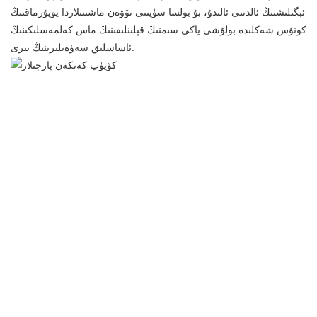
ئېگىلىشنىڭ ئالدىنى ئالىدۇ، بۇ بولسا سۈپىتى تۆۋەن ماشىنىلاردا يوپۇرماقنىڭ
كونۇس شەكلىدە بولۇشى ياكى سىمنىڭ قېلىنلىقىنىڭ ماس كەلمەسلىكىنىڭ
ئاساسلىق سەۋەبلىرىنىڭ بىرى.