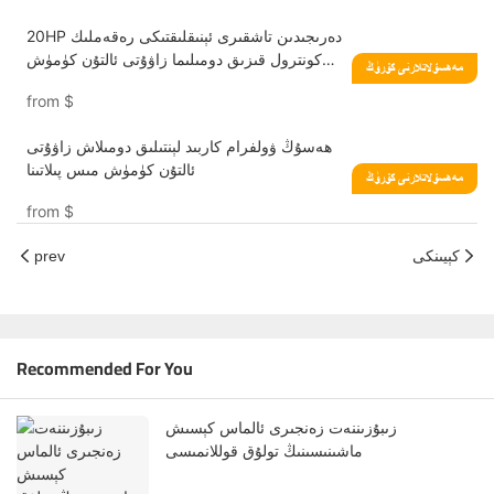
20HP دەرىجىدىن تاشقىرى ئېنىقلىقتىكى رەقەملىك
كونترول قىزىق دومىلىما زاۋۇتى ئالتۇن كۈمۈش
مەھسۇلاتلارنى كۆرۈڭ
قېتىشمىسى
from
$
ھەسۇڭ ۋولفرام كاربىد لېنتىلىق دومىلاش زاۋۇتى
ئالتۇن كۈمۈش مىس پىلاتىنا
مەھسۇلاتلارنى كۆرۈڭ
from
$
كېيىنكى
prev
Recommended For You
زىبۇزىننەت زەنجىرى ئالماس كېسىش
ماشىنىسىنىڭ تولۇق قوللانمىسى