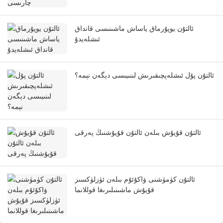
ئالتۇن يوپۇرماق ياساش ماشىنىسى قانداق
ئىشلەيدۇ
ئالتۇن پۇل ئىشلەپچىقىرىش لىنىيىسى دېگەن نېمە؟
ئالتۇن قۇيۇش بىلەن ئالتۇن قۇيۇشنىڭ پەرقى
ئالتۇن كۈمۈشنى ۋاكۇئۇم بىلەن ئۈزلۈكسىز
قۇيۇش ماشىنىلىرىغا قوللانما