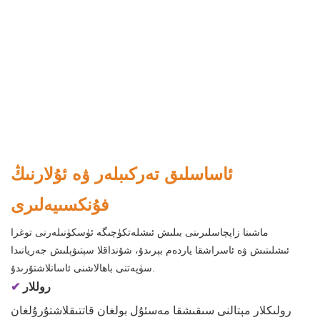
ئاساسلىق تەركىبلەر ۋە ئۇلارنىڭ
فۇنكسىيەلىرى
ماشىنا زاپچاسلىرىنى بىلىش ئىشلەتكۈچىگە ئۈسكۈنىلەرنى توغرا
ئىشلىتىش ۋە ئاسراشقا ياردەم بېرىدۇ، شۇنداقلا سېتىۋېلىش جەريانىدا
سۈپەتنى باھالاشنى ئاسانلاشتۇرىدۇ.
روللار
✔
رولىكلار مېتالنى سىقىشقا مەسئۇل بولغان قاتتىقلاشتۇرۇلغان