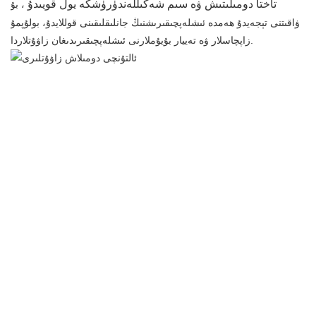
تاختا دومىلىتىش ۋە سىم شەكىللەندۈرۈشكە يول قويىدۇ
، بۇ
ۋاقىتنى تېجەيدۇ ھەمدە ئىشلەپچىقىرىشنىڭ جانلىقلىقىنى قوللايدۇ، بولۇپمۇ
زاپچاسلار ۋە تەييار بۇيۇملارنى ئىشلەپچىقىرىدىغان زاۋۇتلاردا.