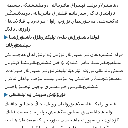
دىئامېتىرلار بولسا قېلىنراق ماتېرىيالنى دومىلىتىشتىكى بېسىمنى
ئازايتىدۇ. ئەگەر سىز دائىم قېلىنراق ماتېرىيالنى دومىلاتسىڭىز،
تەڭشەشنى مەجبۇرلىماي تۇرۇپ راۋان بىر تەرەپ قىلالايدىغان
زاۋۇتنى تاللاڭ.
قولدا باشقۇرۇش بىلەن ئېلېكترونلۇق باشقۇرۇشقا
▶
سېلىشتۇرغاندا
قولدا ئىشلەيدىغان تىرانسپورتلار تۆۋەن ۋە ئوتتۇراھال ھەجىمدىكى
ئىشلەپچىقىرىشقا ماس كېلىدۇ، بۇ خىل ئىشلەپچىقىرىشتا كونترول
قىلىش ئالدىنقى ئورۇندا تۇرىدۇ. ئېلېكترلىق تىرانسپورتلار سۈرئەت،
مەشغۇلاتچىنىڭ راھەتلىكى ۋە مۇقىم بېسىم مۇھىم بولغان تەكرار
ئىشلەپچىقىرىش خىزمەتلىرى ئۈچۈن تېخىمۇ ياخشى.
قۇرۇلۇش سۈپىتى ۋە ئېنىقلىقى
▶
قاتتىق رامكا، قاتتىقلاشتۇرۇلغان رولىك، چىڭ چىشلىق چاقنىڭ
ئۇلىنىشچانلىقى ۋە سىلىق تەڭشەش يىپلىرىغا دىققەت قىلىڭ.
كۈچلۈك تىرانسپورت ماشىنىسى تەۋرىنىپ كەتمەيدىغان ھالەتتە
تەڭشىلىشلەرنى ساقلىشى كېرەك، ھەتتا كەڭ تىرانسپورتنى