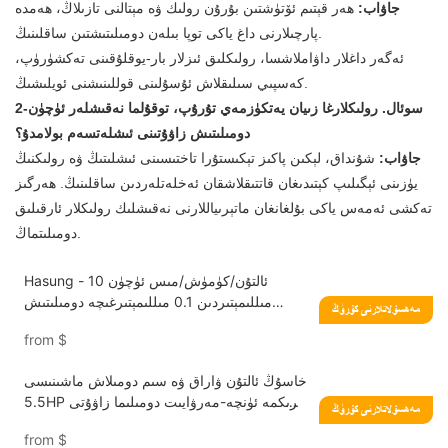
جاۋاب:
ھەر قېتىم ئۆتۈشتىن بۇرۇن رولىك ۋە مېتالنى تازىلاڭ، ھەمدە
پارچىلارنى داغ ياكى توپا بىلەن دومىلىتىشتىن ساقلىنىڭ.
ئەگەر داغلار داۋاملاشسا، رولىكلىق ئىزلار بار-يوقلۇقىنى تەكشۈرۈپ،
كەسپىي سىلىقلاش ئۇسۇلىنى قوللىنىشنى ئويلىشىڭ.
2-سوئال. رولىكلارغا زىيان يەتكۈزمەي تۇرۇپ، توقۇلما نەقىشلەر ئۈچۈن
دومىلىتىش زاۋۇتىنى ئىشلەتسەم بولامدۇ؟
جاۋاب:
شۇنداق، لېكىن پاكىز تېكىستۇرا تاختىسىنى ئىشلىتىڭ ۋە رولىكنىڭ
يۈزىنى ئېگىلىپ كېتىدىغان قاتتىقلاشقان ئەخلەتلەردىن ساقلىنىڭ. ھەرگىز
تەكشى ئەمەس ياكى بۇلغانغان ماتېرىياللارنى نەقىشلىك رولىكلار ئارقىلىق
دومىلىتماڭ.
Hasung - ئالتۇن/كۈمۈش/مىس ئۈچۈن 10
مىللىمېتىردىن 0.1 مىللىمېتىرغىچە دومىلىتىش
مەھسۇلاتلارنى كۆرۈڭ
ئىقتىدارىغا ئىگە قوش باشلىق سىم دومىلىتىش
from
$
ماشىنىسى
خاسۇڭ ئالتۇن ۋاراق ۋە سىم دومىلاش ماشىنىسى
5.5HP بىرىكمە ئۈنچە-مەرۋايىت دومىلىما زاۋۇتى
مەھسۇلاتلارنى كۆرۈڭ
ئىشلەپچىقارغۇچى
from
$