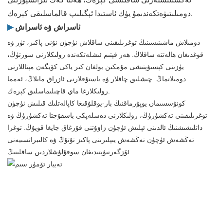
دومىلىتىۋەتكەندىمۇ يۈك ئاستىدا ئېگىلىپ قالماسلىقى كېرەك.
ئاسراش ۋە ئاسراش
▶
دومىلاش ماشىنىسىنىڭ توغرىلىقىنى ساقلاش ئۈچۈن ئۇنى پاكىز، تۈز ۋە
قوغدىغان ھالەتتە ساقلاڭ. ھەر قېتىم ئىشلەتكەندە رولىكلارنى سۈرتۈڭ،
يۈزىنى كېسىۋېتىشى مۇمكىن بولغان كىر ياكى كۆيگەن مېتاللارنى
دومىلاتماڭ. چىشلىق چاقلار ۋە ياستۇقلارنى ئازراق مايلاڭ، ئەمما
رولىكلارغا ماي قاچىلىماسلىق كېرەك.
كونۇسسىمان يوپۇرماقنىڭ بار-يوقلۇقىغا كاپالەتلىك قىلىش ئۈچۈن
توغرىلىقىنى تەكشۈرۈڭ، رولىكلارنى دەسلەپكى باسقۇچتا تەكشۈرۈڭ ۋە
داتلىشىشنىڭ ئالدىنى ئېلىش ئۈچۈن زاۋۇتنى قۇرغاق جايغا قويۇڭ. توغرا
تەڭشەش ئۈچۈن تەڭشەش يىپلىرىنى پاكىز تۇتۇڭ ۋە كالىبراتسىيەنى
ئۆزگەرتىۋېتىدىغان سوقۇلۇشلاردىن ساقلىنىڭ.