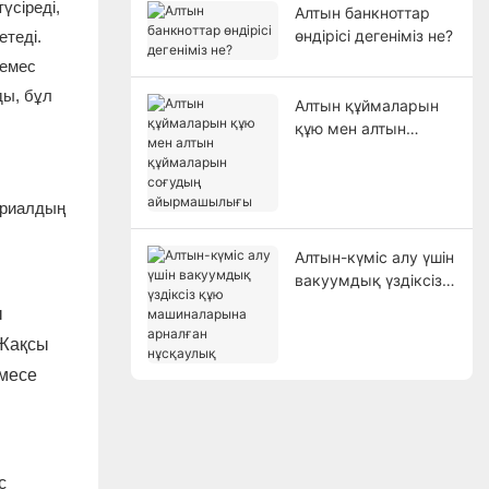
үсіреді,
Алтын банкноттар
өндірісі дегеніміз не?
етеді.
 емес
ды, бұл
Алтын құймаларын
құю мен алтын
құймаларын соғудың
айырмашылығы
ериалдың
Алтын-күміс алу үшін
вакуумдық үздіксіз
құю машиналарына
ы
арналған нұсқаулық
 Жақсы
емесе
с