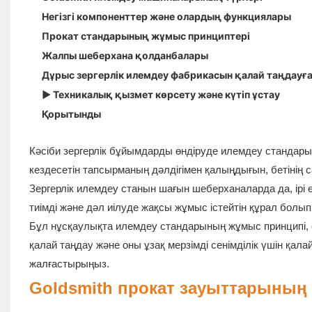
Негізгі компоненттер және олардың функциялары
Прокат стандарының жұмыс принциптері
Жалпы шеберхана қолданбалары
Дұрыс зергерлік илемдеу фабрикасын қалай таңдауғ
▶ Техникалық қызмет көрсету және күтіп ұстау
Қорытынды
Кәсіби зергерлік бұйымдарды өндіруде илемдеу стандары
кездесетін тапсырманың дәлдігімен қалыңдығын, бетінің 
Зергерлік илемдеу станын шағын шеберханаларда да, ірі 
тиімді және дәл иілуде жақсы жұмыс істейтін құрал болы
Бұл нұсқаулықта илемдеу стандарының жұмыс принципі, 
қалай таңдау және оны ұзақ мерзімді сенімділік үшін қала
жалғастырыңыз.
Goldsmith прокат зауыттарының