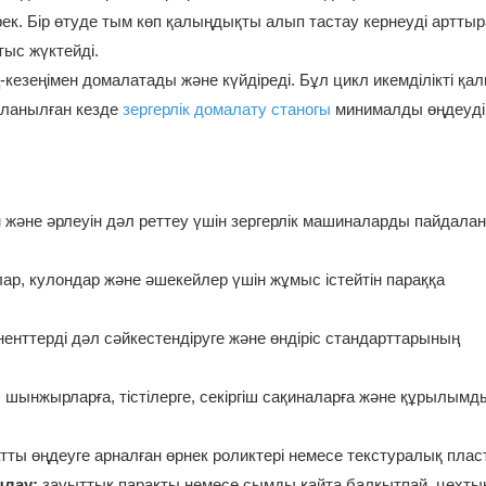
рек. Бір өтуде тым көп қалыңдықты алып тастау кернеуді артты
ыс жүктейді.
-кезеңімен домалатады және күйдіреді. Бұл цикл икемділікті қа
аланылған кезде
зергерлік домалату станогы
минималды өңдеуді
н және әрлеуін дәл реттеу үшін зергерлік машиналарды пайдала
ар, кулондар және әшекейлер үшін жұмыс істейтін параққа
енттерді дәл сәйкестендіруге және өндіріс стандарттарының
:
шынжырларға, тістілерге, секіргіш сақиналарға және құрылымд
атты өңдеуге арналған өрнек роликтері немесе текстуралық плас
ылау:
зауыттық парақты немесе сымды қайта балқытпай, цехты