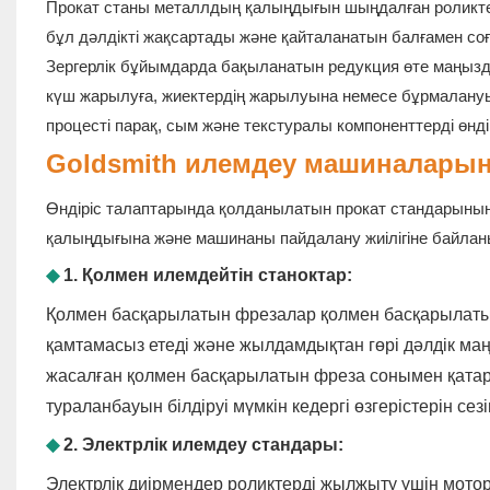
Прокат станы металлдың қалыңдығын шыңдалған роликтер 
бұл дәлдікті жақсартады және қайталанатын балғамен соғу
Зергерлік бұйымдарда бақыланатын редукция өте маңызды
күш жарылуға, жиектердің жарылуына немесе бұрмалануына
процесті парақ, сым және текстуралы компоненттерді өндір
Goldsmith илемдеу машиналарын
Өндіріс талаптарында қолданылатын прокат стандарының 
қалыңдығына және машинаны пайдалану жиілігіне байла
◆
1. Қолмен илемдейтін станоктар:
Қолмен басқарылатын фрезалар қолмен басқарылатын
қамтамасыз етеді және жылдамдықтан гөрі дәлдік м
жасалған қолмен басқарылатын фреза сонымен қатар
тураланбауын білдіруі мүмкін кедергі өзгерістерін сезі
◆
2. Электрлік илемдеу стандары:
Электрлік диірмендер роликтерді жылжыту үшін мот