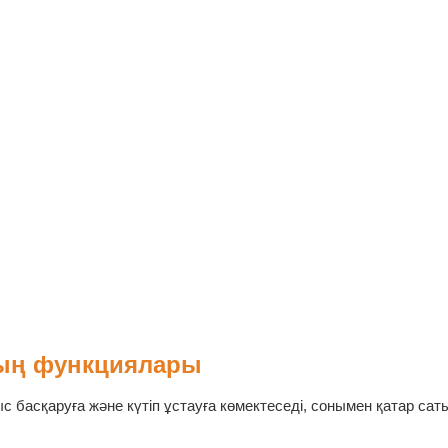
дың функциялары
басқаруға және күтіп ұстауға көмектеседі, сонымен қатар сат