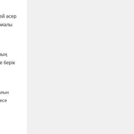
ей әсер
ериалы
ның
е берік
ығын
есе