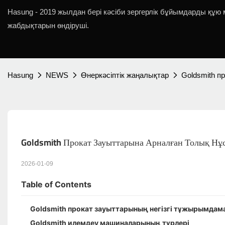
Hasung - 2019 жылдан бері кәсіби зергерлік бұйымдарды құ
жабдықтарын өндіруші.
Hasung
NEWS
Өнеркәсіптік жаңалықтар
Goldsmith п
Goldsmith Прокат Зауыттарына Арналған Толық Нұ
2026-01-09
Table of Contents
Goldsmith прокат зауыттарының негізгі тұжырымдам
Goldsmith илемдеу машиналарының түрлері