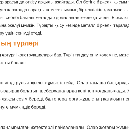
арасында өткізу арқылы азайтады. Ол бетіне біркелкі қысым т
ға қарағанда парақты немесе сымның біркелкілігін қамтамасыз 
, себебі бағалы металдар домаланған кезде қатаяды. Біркелкі
 әкелуі мүмкін. Тұрақты қысу кезінде металл біркелкі тарала
у үшін сенімді етеді.
ың түрлері
әртүрлі конструкциялары бар. Түрін таңдау өнім көлеміне, мат
нысты болады.
 иінді руль арқылы жұмыс істейді. Олар тамаша басқаруд
аңыздырақ болатын шеберханаларда кеңінен қолданылады.
 жақсы сезім береді, бұл операторға жұмыстың қатаюын н
нуге мүмкіндік береді.
орландырылған жетектерді пайдаланады. Олар жоғары жұмы