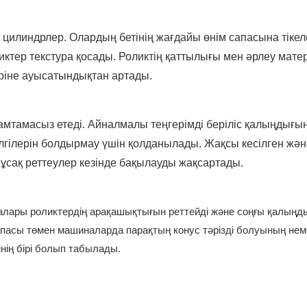
цилиндрлер. Олардың бетінің жағдайы өнім сапасына тікел
роликтер текстура қосады. Роликтің қаттылығы мен әрлеу мат
еріне ауысатындықтан артады.
қамтамасыз етеді. Айналмалы теңгерімді беріліс қалыңдығы
елгілерін болдырмау үшін қолданылады. Жақсы кесілген жән
 ұсақ реттеулер кезінде бақылауды жақсартады.
лары роликтердің арақашықтығын реттейді және соңғы қалыңд
пасы төмен машиналарда парақтың конус тәрізді болуының нем
нің бірі болып табылады.