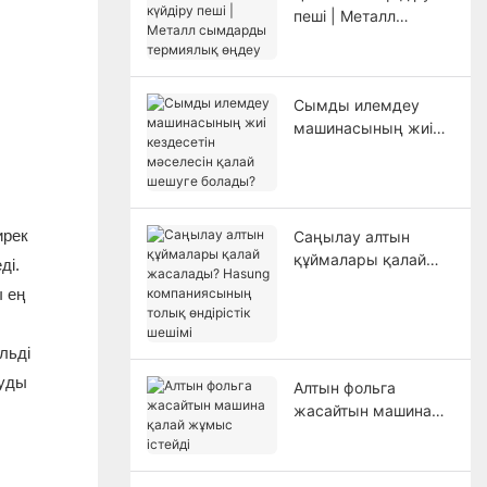
пеші | Металл
сымдарды
термиялық өңдеу
Сымды илемдеу
машинасының жиі
кездесетін мәселесін
қалай шешуге
болады?
ирек
Саңылау алтын
құймалары қалай
ді.
жасалады? Hasung
ы ең
компаниясының
толық өндірістік
шешімі
льді
қуды
Алтын фольга
жасайтын машина
қалай жұмыс істейді