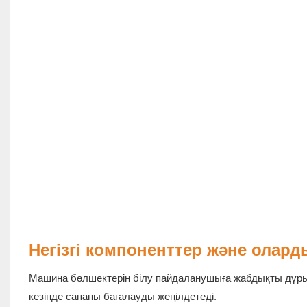
Негізгі компоненттер және олар
Машина бөлшектерін білу пайдаланушыға жабдықты дұрыс 
кезінде сапаны бағалауды жеңілдетеді.