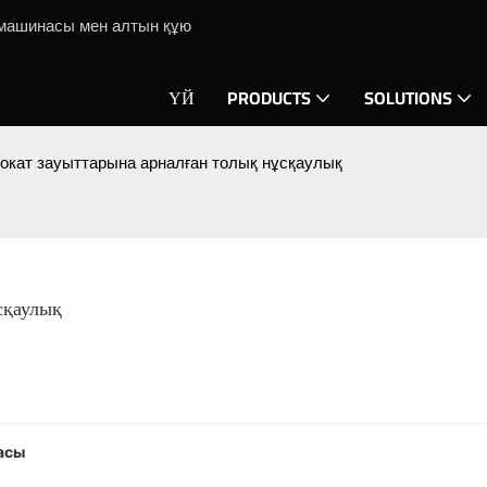
ю машинасы мен алтын құю
ҮЙ
PRODUCTS
SOLUTIONS
рокат зауыттарына арналған толық нұсқаулық
сқаулық
асы