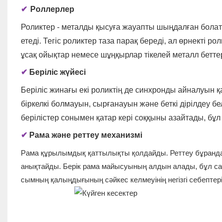
✔
Роллерлер
Роликтер - металды қысуға жауапты шыңдалған болат 
етеді. Тегіс роликтер таза парақ береді, ал өрнекті 
ұсақ ойықтар немесе шұңқырлар тікелей металл бетт
✔
Беріліс жүйесі
Беріліс жинағы екі роликтің де синхронды айналуын 
біркелкі болмауын, сырғанауын және беткі дірілдеу б
берілістер сонымен қатар кері соққыны азайтады, бұл
✔
Рама және реттеу механизмі
Рама құрылымдық қаттылықты қолдайды. Реттеу бұранда
анықтайды. Берік рама майысуының алдын алады, бұл са
сымның қалыңдығының сәйкес келмеуінің негізгі себептері