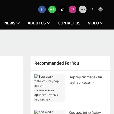
NEWS
ABOUT US
CONTACT US
VIDEO
Recommended For You
Зергерлік тізбектің
гауһар кесетін
машинасына
арналған толық
нұсқаулық
Қос желілі күйдіру