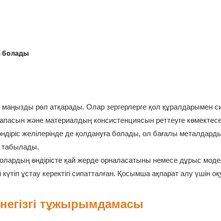
а болады
 маңызды рөл атқарады. Олар зергерлерге қол құралдарымен с
сапасын және материалдың консистенциясын реттеуге көмектесе
өндіріс желілерінде де қолдануға болады, ол бағалы металдард
п табылады.
олардың өндірісте қай жерде орналасатыны немесе дұрыс моде
й күтіп ұстау керектігі сипатталған. Қосымша ақпарат алу үшін о
 негізгі тұжырымдамасы