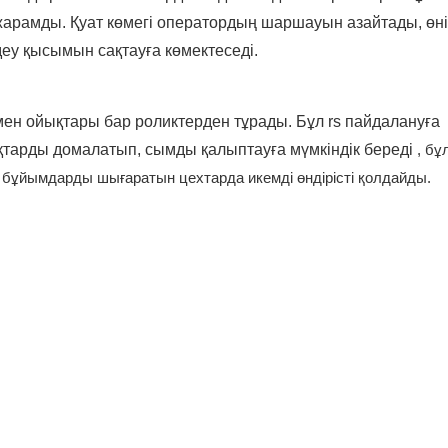
арамды. Қуат көмегі оператордың шаршауын азайтады, өнім
деу қысымын сақтауға көмектеседі.
р мен ойықтары бар роликтерден тұрады. Бұл rs пайдалануға
арды домалатып, сымды қалыптауға мүмкіндік береді
, бұ
 бұйымдарды шығаратын цехтарда икемді өндірісті қолдайды.