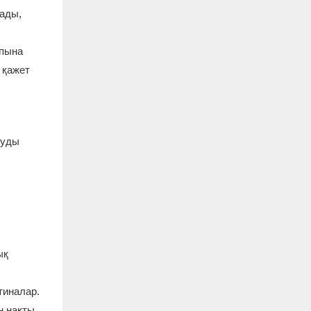
рады,
лпына
 қажет
нуды
ық
тиналар.
ң нақты