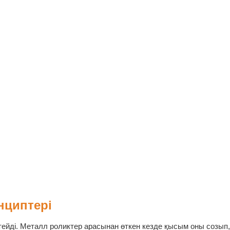
нциптері
йді. Металл роликтер арасынан өткен кезде қысым оны созып,