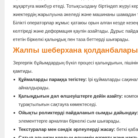
жұқартуға мәжбүр етеді. Тотықсыздану біртіндеп жүруі ке
жиектердің жарылуына әкеледі және машинаны шамадан т
Білікті операторлар жұмыс қатаюы орын алған кезде кезең
келтіреді және деформация қаупін азайтады. Дұрыс пайд
ететін біркелкі қалыңдық пен таза беттерді шығарады.
Жалпы шеберхана қолданбалары
Зергерлік бұйымдардың бүкіл процесі қалыңдығын, пішіні
қамтиды.
Құймаларды параққа тегістеу:
Ірі құймаларды сақинал
айналдырады.
Қалыңдығын дәл өлшеуіштерге дейін азайту:
компон
тұрақтылығын сақтауға көмектеседі.
Ойықты роликтерді пайдаланып сымды дайындау
элементтерге арналған біркелкі сым шығарады.
Текстуралар мен сәндік әрлеулерді жасау:
беткі қаб
Сатып алынған қордың өлшемін өзгерту және нақт