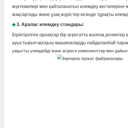
жүктемелері мен қайталанатын илемдеу кестелеріне ж
жақсартады және ұзақ жүрістер кезінде тұрақты илем
◆
3. Аралас илемдеу стандары:
Біріктірілген орнақтар бір агрегатта жалпақ роликте
ауыстырып-қосқыш машиналарды пайдаланбай парақт
уақытты үнемдейді және әсіресе компоненттер мен дайын