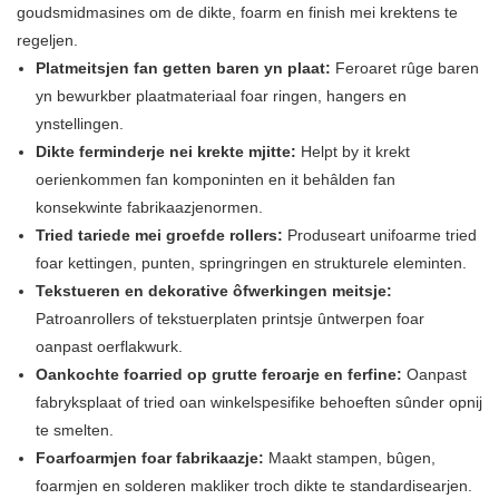
goudsmidmasines om de dikte, foarm en finish mei krektens te
regeljen.
Platmeitsjen fan getten baren yn plaat:
Feroaret rûge baren
yn bewurkber plaatmateriaal foar ringen, hangers en
ynstellingen.
Dikte ferminderje nei krekte mjitte:
Helpt by it krekt
oerienkommen fan komponinten en it behâlden fan
konsekwinte fabrikaazjenormen.
Tried tariede mei groefde rollers:
Produseart unifoarme tried
foar kettingen, punten, springringen en strukturele eleminten.
Tekstueren en dekorative ôfwerkingen meitsje:
Patroanrollers of tekstuerplaten printsje ûntwerpen foar
oanpast oerflakwurk.
Oankochte foarried op grutte feroarje en ferfine:
Oanpast
fabryksplaat of tried oan winkelspesifike behoeften sûnder opnij
te smelten.
Foarfoarmjen foar fabrikaazje:
Maakt stampen, bûgen,
foarmjen en solderen makliker troch dikte te standardisearjen.