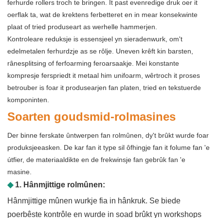
ferhurde rollers troch te bringen. It past evenredige druk oer it
oerflak ta, wat de krektens ferbetteret en in mear konsekwinte
plaat of tried produseart as werhelle hammerjen.
Kontroleare reduksje is essensjeel yn sieradenwurk, om't
edelmetalen ferhurdzje as se rôlje. Uneven krêft kin barsten,
rânesplitsing of ferfoarming feroarsaakje. Mei konstante
kompresje ferspriedt it metaal him unifoarm, wêrtroch it proses
betrouber is foar it produsearjen fan platen, tried en tekstuerde
komponinten.
Soarten goudsmid-rolmasines
Der binne ferskate ûntwerpen fan rolmûnen, dy't brûkt wurde foar
produksjeeasken. De kar fan it type sil ôfhingje fan it folume fan 'e
útfier, de materiaaldikte en de frekwinsje fan gebrûk fan 'e
masine.
◆
1. Hânmjittige rolmûnen:
Hânmjittige mûnen wurkje fia in hânkruk. Se biede
poerbêste kontrôle en wurde in soad brûkt yn workshops