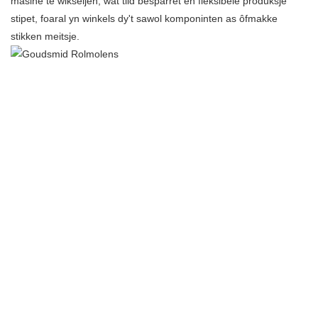
masine te wikseljen, wat tiid besparret en fleksibele produksje
stipet, foaral yn winkels dy't sawol komponinten as ôfmakke
stikken meitsje.