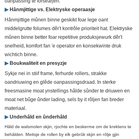
oanpassing te forsearjen.
▶
Hânmjittige vs. Elektryske operaasje
Hânmjittige mûnen binne geskikt foar lege oant
middelgrutte folumes dêr't kontrôle prioriteit hat. Elektryske
mûnen binne better foar repetitive produksjewurk dêr't
snelheid, komfort fan 'e operator en konsekwinte druk
wichtich binne.
▶
Boukwaliteit en presyzje
Sykje nei in stiif frame, ferhurde rollers, strakke
oandriuwing en glêde oanpassingsdraad. In sterke
freesmasine moat ynstellings hâlde sûnder te driuwen en
moat net bûge ûnder lading, sels by it rôljen fan breder
materiaal.
▶
Underhâld en ûnderhâld
Hâld de walsmolen skjin, rjochte en beskerme om de krektens te
behâlden. Meitsje de rollen by elk gebrûk skjin en rôlje gjin