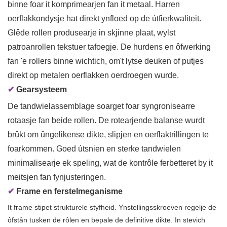
binne foar it komprimearjen fan it metaal. Harren
oerflakkondysje hat direkt ynfloed op de útfierkwaliteit.
Glêde rollen produsearje in skjinne plaat, wylst
patroanrollen tekstuer tafoegje. De hurdens en ôfwerking
fan 'e rollers binne wichtich, om't lytse deuken of putjes
direkt op metalen oerflakken oerdroegen wurde.
✔
Gearsysteem
De tandwielassemblage soarget foar syngronisearre
rotaasje fan beide rollen. De rotearjende balanse wurdt
brûkt om ûngelikense dikte, slipjen en oerflaktrillingen te
foarkommen. Goed útsnien en sterke tandwielen
minimalisearje ek speling, wat de kontrôle ferbetteret by it
meitsjen fan fynjusteringen.
✔
Frame en ferstelmeganisme
It frame stipet strukturele styfheid. Ynstellingsskroeven regelje de
ôfstân tusken de rôlen en bepale de definitive dikte. In stevich