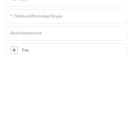
Tillefoan/WhatsApp/Skype
Bedriuwsnamme
File
Kontint
STJOER NO FRAACH