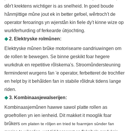
dêr't krektens wichtiger is as snelheid. In goed boude
hânmjittige mûne jout ek in better gefoel, wêrtroch't de
operator feroarings yn wjerstân kin fiele dy't kinne wize op
wurkferhurding of ferkearde útrjochting.
◆
2. Elektryske rolmûnen:
Elektryske mûnen brûke motorisearre oandriuwingen om
de rollen te bewegen. Se binne geskikt foar hegere
wurkdruk en repetitive rôlskema's. Stroomûndersteuning
ferminderet wurgens fan 'e operator, ferbetteret de trochfier
en helpt by it behâlden fan in stabile rôldruk tidens lange
riden.
◆
3. Kombinaasjewalserijen:
Kombinaasjemûnen hawwe sawol platte rollen as
groefrollen yn ien ienheid. Dit makket it mooglik foar
brûkers
om platen te rôljen en tried te foarmjen sûnder fan