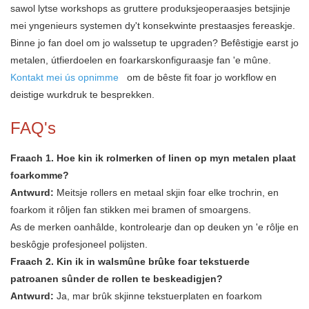
sawol lytse workshops as gruttere produksjeoperaasjes betsjinje
mei yngenieurs systemen dy't konsekwinte prestaasjes fereaskje.
Binne jo fan doel om jo walssetup te upgraden? Befêstigje earst jo
metalen, útfierdoelen en foarkarskonfiguraasje fan 'e mûne.
Kontakt mei ús opnimme
om de bêste fit foar jo workflow en
deistige wurkdruk te besprekken.
FAQ's
Fraach 1. Hoe kin ik rolmerken of linen op myn metalen plaat
foarkomme?
Antwurd:
Meitsje rollers en metaal skjin foar elke trochrin, en
foarkom it rôljen fan stikken mei bramen of smoargens.
As de merken oanhâlde, kontrolearje dan op deuken yn 'e rôlje en
beskôgje profesjoneel polijsten.
Fraach 2. Kin ik in walsmûne brûke foar tekstuerde
patroanen sûnder de rollen te beskeadigjen?
Antwurd:
Ja, mar brûk skjinne tekstuerplaten en foarkom