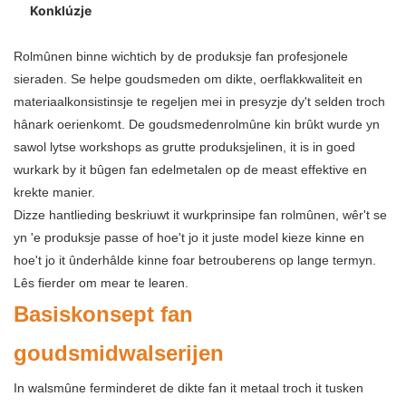
Konklúzje
Rolmûnen binne wichtich by de produksje fan profesjonele
sieraden. Se helpe goudsmeden om dikte, oerflakkwaliteit en
materiaalkonsistinsje te regeljen mei in presyzje dy't selden troch
hânark oerienkomt. De goudsmedenrolmûne kin brûkt wurde yn
sawol lytse workshops as grutte produksjelinen, it is in goed
wurkark by it bûgen fan edelmetalen op de meast effektive en
krekte manier.
Dizze hantlieding beskriuwt it wurkprinsipe fan rolmûnen, wêr't se
yn 'e produksje passe of hoe't jo it juste model kieze kinne en
hoe't jo it ûnderhâlde kinne foar betrouberens op lange termyn.
Lês fierder om mear te learen.
Basiskonsept fan
goudsmidwalserijen
In walsmûne ferminderet de dikte fan it metaal troch it tusken