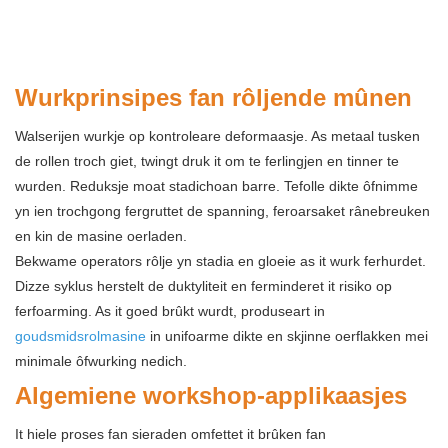
Wurkprinsipes fan rôljende mûnen
Walserijen wurkje op kontroleare deformaasje. As metaal tusken
de rollen troch giet, twingt druk it om te ferlingjen en tinner te
wurden. Reduksje moat stadichoan barre. Tefolle dikte ôfnimme
yn ien trochgong fergruttet de spanning, feroarsaket rânebreuken
en kin de masine oerladen.
Bekwame operators rôlje yn stadia en gloeie as it wurk ferhurdet.
Dizze syklus herstelt de duktyliteit en ferminderet it risiko op
ferfoarming. As it goed brûkt wurdt, produseart in
goudsmidsrolmasine
in unifoarme dikte en skjinne oerflakken mei
minimale ôfwurking nedich.
Algemiene workshop-applikaasjes
It hiele proses fan sieraden omfettet it brûken fan