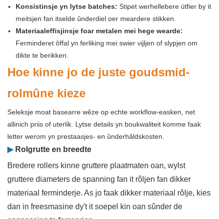
Konsistinsje yn lytse batches:
Stipet werhellebere útfier by it
meitsjen fan itselde ûnderdiel oer meardere stikken.
Materiaaleffisjinsje foar metalen mei hege wearde:
Ferminderet ôffal yn ferliking mei swier vijljen of slypjen om
dikte te berikken.
Hoe kinne jo de juste goudsmid-
rolmûne kieze
Seleksje moat basearre wêze op echte workflow-easken, net
allinich priis of uterlik. Lytse details yn boukwaliteit komme faak
letter werom yn prestaasjes- en ûnderhâldskosten.
▶
Rolgrutte en breedte
Bredere rollers kinne gruttere plaatmaten oan, wylst
gruttere diameters de spanning fan it rôljen fan dikker
materiaal ferminderje. As jo ​​faak dikker materiaal rôlje, kies
dan in freesmasine dy't it soepel kin oan sûnder de