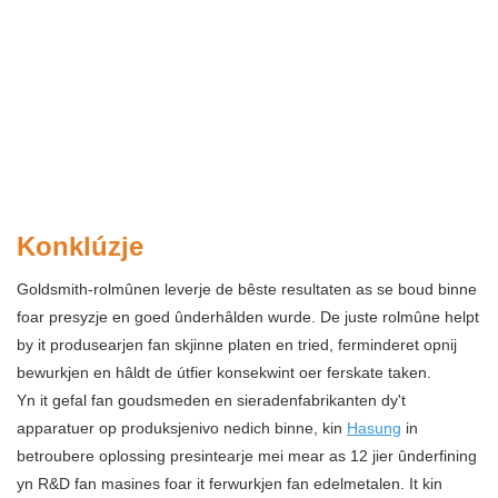
Konklúzje
Goldsmith-rolmûnen leverje de bêste resultaten as se boud binne
foar presyzje en goed ûnderhâlden wurde. De juste rolmûne helpt
by it produsearjen fan skjinne platen en tried, ferminderet opnij
bewurkjen en hâldt de útfier konsekwint oer ferskate taken.
Yn it gefal fan goudsmeden en sieradenfabrikanten dy't
apparatuer op produksjenivo nedich binne, kin
Hasung
in
betroubere oplossing presintearje mei mear as 12 jier ûnderfining
yn R&D fan masines foar it ferwurkjen fan edelmetalen. It kin