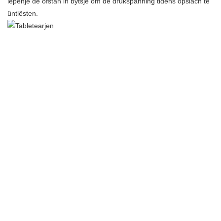
iepenje de ôfstân in bytsje om de drukspanning tidens opslach te
ûntlêsten.