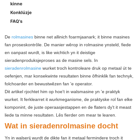
kinne
Konklúzje
FAQ's
De
rolmasines
binne net allinich foarmjaanark; it binne masines
fan proseskontrôle. De manier wêrop in rolmasine ynsteld, fiede
en oanpast wurdt, is like wichtich yn it deistige
sieradenproduksjeproses as de masine sels. In
sieradenrolmasine
wurket troch kontroleare druk op metaal út te
oefenjen, mar konsekwinte resultaten binne ôfhinklik fan technyk,
folchoarder en bewustwêzen fan 'e operator.
Dit artikel rjochtet him op hoe't in walsmasine yn 'e praktyk
wurket. It ferklearret it wurkmeganisme, de praktyske rol fan elke
komponint, de juste operaasjestappen en de flaters dy't it meast
liede ta minne resultaten. Lês fierder om mear te learen.
Wat in sieradenrolmasine docht
Yn in walserij wurdt de dikte fan it metaal fermindere troch it