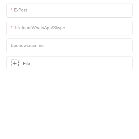
E-Post
Tillefoan/WhatsApp/Skype
Bedriuwsnamme
File
Kontint
STJOER NO FRAACH