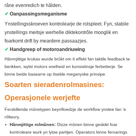
râne evenredich te hâlden.
✔
Oanpassingsmeganisme
Ynstellingsskroeven kontrolearje de rolspleet. Fyn, stabile
ynstellings meitsje werhelle diktekontrôle mooglik en
foarkomt drift by meardere passaazjes.
✔
Handgreep of motoroandriuwing
Hânmjittige krukas wurde brûkt om it effekt fan taktile feedback te
berikken, wylst motors snelheid en konsistinsje ferbetterje. Se
binne beide basearre op itselde meganyske prinsipe.
Soarten sieradenrolmasines:
Operasjonele werjefte
Ferskillende mûnetypen beynfloedzje de workflow ynstee fan 'e
rôlteory.
Hânmjittige rolmûnen:
Dizze mûnen binne geskikt foar
kontroleare wurk yn lytse partijen. Operators kinne feroarings