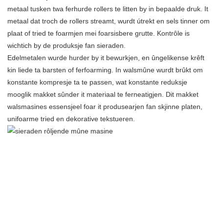
metaal tusken twa ferhurde rollers te litten by in bepaalde druk. It
metaal dat troch de rollers streamt, wurdt útrekt en sels tinner om
plaat of tried te foarmjen mei foarsisbere grutte. Kontrôle is
wichtich by de produksje fan sieraden.
Edelmetalen wurde hurder by it bewurkjen, en ûngelikense krêft
kin liede ta barsten of ferfoarming. In walsmûne wurdt brûkt om
konstante kompresje ta te passen, wat konstante reduksje
mooglik makket sûnder it materiaal te ferneatigjen. Dit makket
walsmasines essensjeel foar it produsearjen fan skjinne platen,
unifoarme tried en dekorative tekstueren.