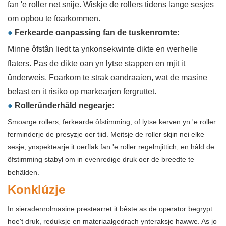
fan 'e roller net snije. Wiskje de rollers tidens lange sesjes
om opbou te foarkommen.
●
Ferkearde oanpassing fan de tuskenromte:
Minne ôfstân liedt ta ynkonsekwinte dikte en werhelle
flaters. Pas de dikte oan yn lytse stappen en mjit it
ûnderweis. Foarkom te strak oandraaien, wat de masine
belast en it risiko op markearjen fergruttet.
●
Rollerûnderhâld negearje:
Smoarge rollers, ferkearde ôfstimming, of lytse kerven yn 'e roller
ferminderje de presyzje oer tiid. Meitsje de roller skjin nei elke
sesje, ynspektearje it oerflak fan 'e roller regelmjittich, en hâld de
ôfstimming stabyl om in evenredige druk oer de breedte te
behâlden.
Konklúzje
In sieradenrolmasine prestearret it bêste as de operator begrypt
hoe't druk, reduksje en materiaalgedrach ynteraksje hawwe. As jo