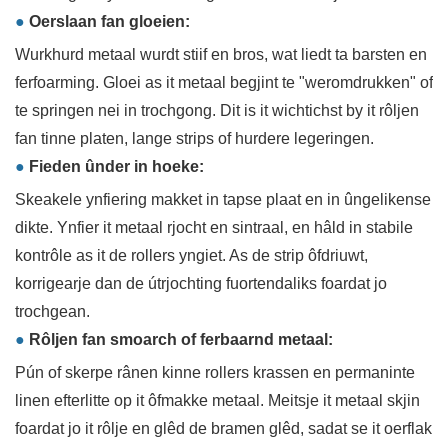
●
Oerslaan fan gloeien:
Wurkhurd metaal wurdt stiif en bros, wat liedt ta barsten en
ferfoarming. Gloei as it metaal begjint te "weromdrukken" of
te springen nei in trochgong. Dit is it wichtichst by it rôljen
fan tinne platen, lange strips of hurdere legeringen.
●
Fieden ûnder in hoeke:
Skeakele ynfiering makket in tapse plaat en in ûngelikense
dikte. Ynfier it metaal rjocht en sintraal, en hâld in stabile
kontrôle as it de rollers yngiet. As de strip ôfdriuwt,
korrigearje dan de útrjochting fuortendaliks foardat jo
trochgean.
●
Rôljen fan smoarch of ferbaarnd metaal:
Pún of skerpe rânen kinne rollers krassen en permaninte
linen efterlitte op it ôfmakke metaal. Meitsje it metaal skjin
foardat jo it rôlje en glêd de bramen glêd, sadat se it oerflak