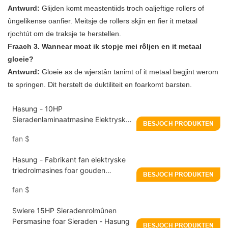
Antwurd:
Glijden komt meastentiids troch oaljeftige rollers of
ûngelikense oanfier. Meitsje de rollers skjin en fier it metaal
rjochtút om de traksje te herstellen.
Fraach 3. Wannear moat ik stopje mei rôljen en it metaal
gloeie?
Antwurd:
Gloeie as de wjerstân tanimt of it metaal begjint werom
te springen. Dit herstelt de duktiliteit en foarkomt barsten.
Hasung - 10HP
Sieradenlaminaatmasine Elektryske
BESJOCH PRODUKTEN
Sieradenrolmasine
fan
$
Hasung - Fabrikant fan elektryske
triedrolmasines foar gouden
BESJOCH PRODUKTEN
sulveren sieraden
fan
$
Swiere 15HP Sieradenrolmûnen
Persmasine foar Sieraden - Hasung
BESJOCH PRODUKTEN