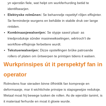
yn wjerstân fiele, wat helpt om wurkferhurding betiid te
identifisearjen.
Elektryske rolmûnen:
Se behannelje repetityf rôljen effisjinter.
Se ferminderje wurgens en behâlde in stabile druk oer lange
rintiden.
Kombinaasjewalserijen:
Se stypje sawol plaat- as
triedproduksje sûnder masinewikselingen, wêrtroch't de
workflow-effisjinsje ferbettere wurdt.
Tekstuerwalserijen:
Dizze opstellingen brûke patroande
rollers of platen om ûntwerpen te printsjen tidens it walsen.
Wurkprinsipes út it perspektyf fan in
operator
Rolmolens foar sieraden binne ôfhinklik fan kompresje en
deformaasje, mar it wichtichste prinsipe is stapsgewijze reduksje.
Metaal moat frij bewege tusken de rollen. As de wjerstân tanimt, is
it materiaal ferhurde en moat it gloeie wurde.