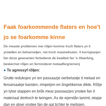
Faak foarkommende flaters en hoe't
jo se foarkomme kinne
De measte problemen mei rôljen komme troch flaters yn it
ynstellen en behanneljen, net troch masinefouten. It korrizjearjen
fan dizze gewoanten ferbetteret de kwaliteit fan 'e ôfwerking,
beskermet rôljen en ferminderet metaalfergriemerij.
●
Te agressyf rôljen:
Grutte reduksjes yn ien passaazje oerbelastje it metaal en
feroarsaakje barsten, rimpeljen en ûngelikense dikte. Rôlje
yn lytse stappen en brûk mear passaazjes ynstee fan it
materiaal dertroch te twingen. As de wjerstân tanimt, stopje
dan en gloei ynstee fan de gat tichter te meitsjen.