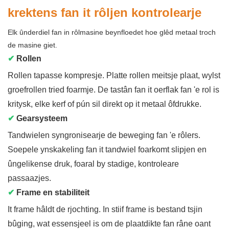
krektens fan it rôljen kontrolearje
Elk ûnderdiel fan in rôlmasine beynfloedet hoe glêd metaal troch
de masine giet.
✔
Rollen
Rollen tapasse kompresje. Platte rollen meitsje plaat, wylst
groefrollen tried foarmje. De tastân fan it oerflak fan 'e rol is
kritysk, elke kerf of pún sil direkt op it metaal ôfdrukke.
✔
Gearsysteem
Tandwielen syngronisearje de beweging fan 'e rôlers.
Soepele ynskakeling fan it tandwiel foarkomt slipjen en
ûngelikense druk, foaral by stadige, kontroleare
passaazjes.
✔
Frame en stabiliteit
It frame hâldt de rjochting. In stiif frame is bestand tsjin
bûging, wat essensjeel is om de plaatdikte fan râne oant