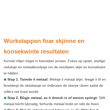
Wurkstappen foar skjinne en
konsekwinte resultaten
Korrekt rôljen folget in foarsisber proses. Fokus op opset, stadige
reduksje en metaalkondysje om de resultaten skjin en konsekwint
te hâlden.
◆
Stap 1. Tariede it metaal:
Meitsje it metaal skjin, feegje it ôf en
ferwiderje de oksidaasje en ûntbraam de skerpe rânen sadat de
rollers net krast wurde.
◆
Stap 2. Bûgje metaal, as it dreech is of werom springt:
Sêft
metaal bûcht lykmatig; ferhurde metaal brekt en rekt de frees.