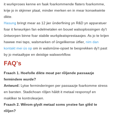
​​it wurkproses kenne en faak foarkommende flaters foarkomme,
krije jo in skjinner plaat, minder merken en in mear konsekwinte
dikte.
Hasung
bringt mear as 12 jier ûnderfining yn R&D yn apparatuer
foar it ferwurkjen fan edelmetalen en bouwt walsoplossingen dy't
ûntworpen binne foar stabile wurkpleatsprestaasjes. As jo ​​te krijen
hawwe mei taps, walsmarken of ûngelikense útfier,
nim dan
kontakt mei ús op
om in walsmûne-opset te besprekken dy't past
by jo metaaltype en deistige walsworkflow.
FAQ's
Fraach 1. Hoefolle dikte moat per rôljende passaazje
fermindere wurde?
Antwurd:
Lytse ferminderingen per passaazje foarkomme stress
en barsten. Stadichoan rôljen hâldt it metaal responsyf en
makliker te kontrolearjen.
Fraach 2. Wêrom glydt metaal soms ynstee fan glêd te
rôljen?