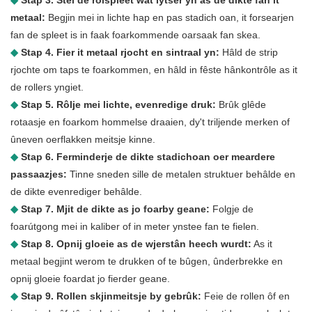
◆
Stap 3. Stel de rolspleet wat lytser yn as de dikte fan it
metaal:
Begjin mei in lichte hap en pas stadich oan, it forsearjen
fan de spleet is in faak foarkommende oarsaak fan skea.
◆
Stap 4. Fier it metaal rjocht en sintraal yn:
Hâld de strip
rjochte om taps te foarkommen, en hâld in fêste hânkontrôle as it
de rollers yngiet.
◆
Stap 5. Rôlje mei lichte, evenredige druk:
Brûk glêde
rotaasje en foarkom hommelse draaien, dy't triljende merken of
ûneven oerflakken meitsje kinne.
◆
Stap 6. Ferminderje de dikte stadichoan oer meardere
passaazjes:
Tinne sneden sille de metalen struktuer behâlde en
de dikte evenrediger behâlde.
◆
Stap 7. Mjit de dikte as jo foarby geane:
Folgje de
foarútgong mei in kaliber of in meter ynstee fan te fielen.
◆
Stap 8. Opnij gloeie as de wjerstân heech wurdt:
As it
metaal begjint werom te drukken of te bûgen, ûnderbrekke en
opnij gloeie foardat jo fierder geane.
◆
Stap 9. Rollen skjinmeitsje by gebrûk:
Feie de rollen ôf en