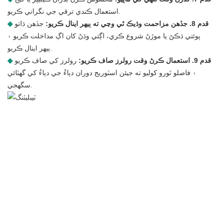
استعمال ڪندي ترقي جي نگراني ڪريو.
قدم 8. جڏهن مزاحمت وڌيڪ ٿي وڃي ته ٻيهر اينال ڪريو:
جڏهن ڌاتو
◆
پوئتي ڌڪڻ يا موڙڻ شروع ڪري، اڳتي وڌڻ کان اڳ مداخلت ڪريو ۽
ٻيهر اينال ڪريو.
قدم 9. استعمال ڪرڻ وقت رولرز صاف ڪريو:
رولرز کي صاف ڪريو
◆
۽ فاصلو ٿورو کوليو ته جيئن اسٽوريج دوران دٻاءُ جي دٻاءُ کي گهٽائي
سگهجي.