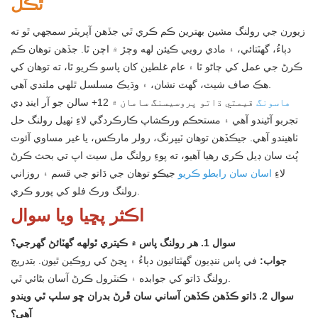
ٿڪل
زيورن جي رولنگ مشين بهترين ڪم ڪري ٿي جڏهن آپريٽر سمجهي ٿو ته
دٻاءُ، گهٽتائي، ۽ مادي رويي ڪيئن لهه وچڙ ۾ اچن ٿا. جڏهن توهان ڪم
ڪرڻ جي عمل کي ڄاڻو ٿا ۽ عام غلطين کان پاسو ڪريو ٿا، ته توهان کي
هڪ صاف شيٽ، گهٽ نشان، ۽ وڌيڪ مسلسل ٿلهي ملندي آهي.
هاسونگ
قيمتي ڌاتو پروسيسنگ سامان ۾ 12+ سالن جو آر اينڊ ڊي
تجربو آڻيندو آهي ۽ مستحڪم ورڪشاپ ڪارڪردگي لاءِ ٺهيل رولنگ حل
ٺاهيندو آهي. جيڪڏهن توهان ٽيپرنگ، رولر مارڪس، يا غير مساوي آئوٽ
پُٽ سان ڊيل ڪري رهيا آهيو، ته پوءِ رولنگ مل سيٽ اپ تي بحث ڪرڻ
لاءِ
اسان سان رابطو ڪريو
جيڪو توهان جي ڌاتو جي قسم ۽ روزاني
رولنگ ورڪ فلو کي پورو ڪري.
اڪثر پڇيا ويا سوال
سوال 1. هر رولنگ پاس ۾ ڪيتري ٿولهه گھٽائڻ گهرجي؟
جواب:
في پاس ننڍيون گهٽتائيون دٻاءُ ۽ ڀڃڻ کي روڪين ٿيون. بتدريج
رولنگ ڌاتو کي جوابده ۽ ڪنٽرول ڪرڻ آسان بڻائي ٿي.
سوال 2. ڌاتو ڪڏهن ڪڏهن آساني سان ڦرڻ بدران ڇو سلپ ٿي ويندو
آهي؟