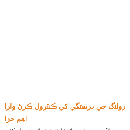
رولنگ جي درستگي کي ڪنٽرول ڪرڻ وارا
اهم جزا