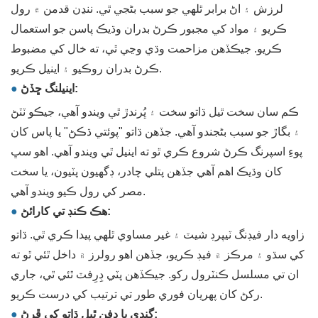
لرزش ۽ اڻ برابر ٿلهي جو سبب بڻجي ٿي. ننڍن قدمن ۾ رول
ڪريو ۽ مواد کي مجبور ڪرڻ بدران وڌيڪ پاسن جو استعمال
ڪريو. جيڪڏهن مزاحمت وڌي وڃي ٿي، ته خال کي مضبوط
ڪرڻ بدران روڪيو ۽ اينيل ڪريو.
اينيلنگ ڇڏڻ:
●
ڪم سان سخت ٿيل ڌاتو سخت ۽ ڀُرندڙ ٿي ويندو آهي، جيڪو ٽٽڻ
۽ بگاڙ جو سبب بڻجندو آهي. جڏهن ڌاتو "پوئتي ڌڪڻ" يا پاس کان
پوءِ اسپرنگ ڪرڻ شروع ڪري ٿو ته اينيل ٿي ويندو آهي. اهو سڀ
کان وڌيڪ اهم آهي جڏهن پتلي چادر، ڊگھيون پٽيون، يا سخت
مصر کي رول ڪيو ويندو آهي.
هڪ ڪنڊ تي کارائڻ:
●
زاويه دار فيڊنگ ٽيپرڊ شيٽ ۽ غير مساوي ٿلهي پيدا ڪري ٿي. ڌاتو
کي سڌو ۽ مرڪز ۾ فيڊ ڪريو، جڏهن اهو رولرز ۾ داخل ٿئي ٿو ته
ان تي مسلسل ڪنٽرول رکو. جيڪڏهن پٽي ڊِرِفٽ ٿئي ٿي، جاري
رکڻ کان پهريان فوري طور تي ترتيب کي درست ڪريو.
گندي يا دفن ٿيل ڌاتو کي ڦرڻ:
●