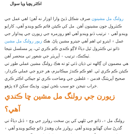
اڪثر پڇيا ويا سوال
رولنگ مل مشينون
صرف شڪل ڏيڻ وارا اوزار نه آهن؛ اهي عمل جي
ڪنٽرول جون مشينون آهن. مل کي ڪيئن قائم ڪيو ويندو آهي، کارايو
ويندو آهي ۽ ترتيب ڏنو ويندو آهي اهو روزمره جي زيورن جي پيداوار جي
عمل ۾ ايترو ئي اهم آهي جيترو مشين پاڻ. هڪ
زيور رولنگ مل مشين
ڌاتو تي ڪنٽرول ٿيل دٻاءُ لاڳو ڪندي ڪم ڪري ٿي، پر مسلسل نتيجا
ٽيڪنڪ، ترتيب ۽ آپريٽر جي شعور تي منحصر آهن.
هي مضمون ان ڳالهه تي ڌيان ڏئي ٿو ته هڪ رولنگ مشين عملي طور تي
ڪيئن ڪم ڪري ٿي. اهو ڪم ڪندڙ ميڪانيزم، هر جزو جي عملي ڪردار،
صحيح آپريٽنگ قدمن ۽ غلطين جي وضاحت ڪري ٿو جيڪي اڪثر ڪري
خراب نتيجن جو سبب بڻجن ٿيون. وڌيڪ سکڻ لاءِ پڙهو.
زيورن جي رولنگ مل مشين ڇا ڪندي
آهي؟
رولنگ مل ۾، ڌاتو جي ٿلهي کي ٻن سخت رولرز جي وچ ۾ ڏنل دٻاءُ تي
گذرڻ سان گهٽايو ويندو آهي. رولرز مان وهندڙ ڌاتو ڇڪيو ويندو آهي ۽