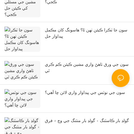
ڪجي؟
سون جا ٽڪرا ڪيئن ٺهن ٿا؟ هاسونگ کان مڪمل
پيداوار حل
سون جي ورق ٺاهڻ واري مشين ڪيئن ڪم ڪري
ٿي
سون جي نوٽس جي پيداوار واري لائن ڇا آهي؟
گولڊ بار ڪاسٽنگ ۽ گولڊ بار منٽنگ جي وچ ۾ فرق