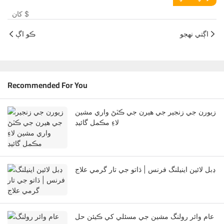
$
کان
اڳتي نهجو
ڪو اڳ
Recommended For You
زيورن جي زنجير جي هيرن جي ڪٽڻ واري مشين
لاءِ مڪمل گائيڊ
ڊبل لائين اينيلنگ فرنس | ڌاتو جي تار گرمي علاج
عام وائر رولنگ مشين جي مسئلي کي ڪيئن حل