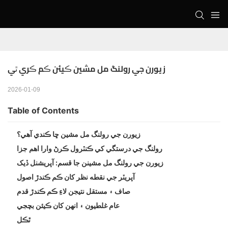
زيورن جي رولنگ مل مشين ڪيئن ڪم ڪري ٿي
2026-01-09
Table of Contents
زيورن جي رولنگ مل مشين ڇا ڪندي آهي؟
رولنگ جي درستگي کي ڪنٽرول ڪرڻ وارا اهم جزا
زيورن جي رولنگ مل مشينن جا قسم: آپريشنل ڏيک
آپريٽر جي نقطه نظر کان ڪم ڪندڙ اصول
صاف ۽ مستقل نتيجن لاءِ ڪم ڪندڙ قدم
عام غلطيون ۽ انهن کان ڪيئن بچجي
ٿڪل