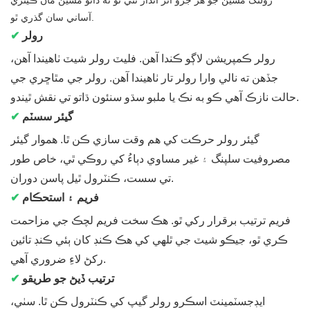
رولنگ مشين جو هر جزو اثر انداز ٿئي ٿو ته ڌاتو مشين مان ڪيتري
آساني سان گذري ٿو.
رولر
✔
رولر ڪمپريشن لاڳو ڪندا آهن. فليٽ رولر شيٽ ٺاهيندا آهن،
جڏهن ته نالي وارا رولر تار ٺاهيندا آهن. رولر جي مٿاڇري جي
حالت نازڪ آهي ڪو به نڪ يا ملبو سڌو سنئون ڌاتو تي نقش ٿيندو.
گيئر سسٽم
✔
گيئر رولر حرڪت کي هم وقت سازي ڪن ٿا. هموار گيئر
مصروفيت سلپنگ ۽ غير مساوي دٻاءُ کي روڪي ٿي، خاص طور
تي سست، ڪنٽرول ٿيل پاسن دوران.
فريم ۽ استحڪام
✔
فريم ترتيب برقرار رکي ٿو. هڪ سخت فريم لچڪ جي مزاحمت
ڪري ٿو، جيڪو شيٽ جي ٿلهي کي هڪ ڪنڊ کان ٻئي ڪنڊ تائين
رکڻ لاءِ ضروري آهي.
ترتيب ڏيڻ جو طريقو
✔
ايڊجسٽمينٽ اسڪرو رولر گيپ کي ڪنٽرول ڪن ٿا. سٺي،