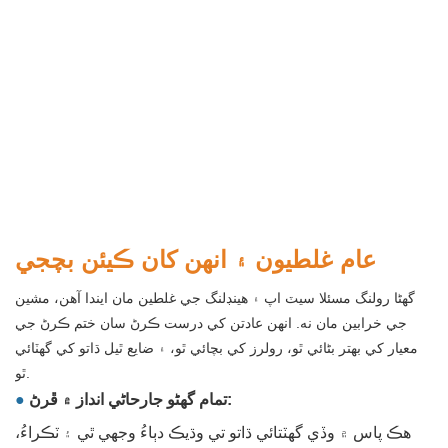
عام غلطيون ۽ انهن کان ڪيئن بچجي
گھڻا رولنگ مسئلا سيٽ اپ ۽ هينڊلنگ جي غلطين مان ايندا آهن، مشين
جي خرابين مان نه. انهن عادتن کي درست ڪرڻ سان ختم ڪرڻ جي
معيار کي بهتر بڻائي ٿو، رولرز کي بچائي ٿو، ۽ ضايع ٿيل ڌاتو کي گھٽائي
ٿو.
تمام گهڻو جارحاڻي انداز ۾ ڦرڻ:
●
هڪ پاس ۾ وڏي گهٽتائي ڌاتو تي وڌيڪ دٻاءُ وجهي ٿي ۽ ٽڪراءُ،