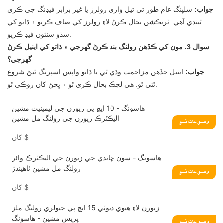
جواب:
سلپنگ عام طور تي تيل واري رولرز يا غير برابر فيڊنگ جي ڪري
ٿيندي آهي. ٽريڪشن بحال ڪرڻ لاءِ رولرز کي صاف ڪريو ۽ ڌاتو کي
سڌو سنئون فيڊ ڪريو.
سوال 3. مون کي ڪڏهن رولنگ بند ڪرڻ گهرجي ۽ ڌاتو کي اينيل ڪرڻ
گهرجي؟
جواب:
اينيل جڏهن مزاحمت وڌي ٿي يا ڌاتو واپس اسپرنگ ٿيڻ شروع
ٿئي ٿو. هي لچڪ بحال ڪري ٿو ۽ ڀڃڻ کان روڪي ٿو.
هاسونگ - 10 ايڇ پي زيورن جي ليمينيٽ مشين
اليڪٽرڪ زيورن جي رولنگ مل مشين
مصنوعات ڏسو
$
کان
هاسونگ - سون چاندي جي زيورن جي اليڪٽرڪ وائر
رولنگ مل مشين ٺاهيندڙ
مصنوعات ڏسو
$
کان
زيورن لاءِ هيوي ڊيوٽي 15 ايڇ پي جيولري رولنگ ملز
پريس مشين - هاسونگ
مصنوعات ڏسو