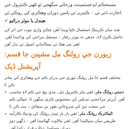
مستحڪم ايڊجسٽمينٽ ورجائي سگهجي ٿو ٿلهي ڪنٽرول جي
اجازت ڏئي ٿي ۽ ڪيترن ئي پاسن دوران وهڪري کي روڪي ٿي.
هينڊل يا موٽر ڊرائيو
✔
هٿ سان ڪرينڪ استعمال ڪيا ويندا آهن ڇڪڻ واري موٽ جي اثر کي
حاصل ڪرڻ لاءِ، جڏهن ته موٽر رفتار ۽ مستقل مزاجي کي وڌائيندا آهن.
اهي ٻئي هڪ ئي ميڪانياتي اصول تي ٻڌل آهن.
زيورن جي رولنگ مل مشينن جا قسم:
آپريشنل ڏيک
مختلف قسم جا مل رولنگ ٿيوري جي بدران ڪم جي وهڪري کي متاثر
ڪن ٿا.
دستي رولنگ ملز:
اهي ملز ڪنٽرول ٿيل، ننڍي بيچ جي ڪم لاءِ مناسب
آهن. آپريٽر مزاحمتي تبديلين کي محسوس ڪري سگهن ٿا، جيڪي ڪم
جي سخت ٿيڻ کي شروعاتي طور تي سڃاڻڻ ۾ مدد ڪن ٿا.
اليڪٽرڪ رولنگ ملز:
اهي بار بار ٿيندڙ رولنگ کي وڌيڪ ڪارآمد
طريقي سان سنڀاليندا آهن. اهي ٿڪاوٽ گهٽائيندا آهن ۽ ڊگهي ڊوڙ
دوران مسلسل دٻاءُ برقرار رکندا آهن.