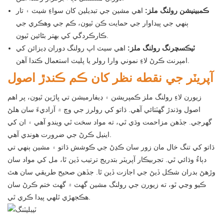
ڪمبينيشن رولنگ ملز:
اهي مشين جي تبديلين کان سواءِ شيٽ ۽ تار
ٻنهي جي پيداوار جي حمايت ڪن ٿيون، ڪم جي وهڪري جي
ڪارڪردگي کي بهتر بڻائين ٿيون.
ٽيڪسچرنگ رولنگ ملز:
اهي سيٽ اپ رولنگ دوران ڊيزائن کي
امپرنٽ ڪرڻ لاءِ نموني وارا رولر يا پليٽ استعمال ڪندا آهن.
آپريٽر جي نقطه نظر کان ڪم ڪندڙ اصول
زيورن لاءِ رولنگ ملز ڪمپريشن ۽ ڊيفارميشن تي ڀاڙين ٿيون، پر اهم
اصول وڌندڙ گهٽتائي آهي. ڌاتو کي رولرز جي وچ ۾ آزاديءَ سان هلڻ
گهرجي. جڏهن مزاحمت وڌي ٿي، ته مواد سخت ٿي ويندو آهي ۽ ان کي
اينيل ڪرڻ جي ضرورت هوندي آهي.
ڌاتو کي تنگ خال مان زور سان ڪڍڻ جي ڪوشش ڌاتو ۽ مشين ٻنهي تي
دٻاءُ وڌائي ٿي. تجربيڪار آپريٽر بتدريج ترتيب ڏين ٿا، مل کي مواد سان
وڙهڻ بدران شڪل ڏيڻ جي اجازت ڏين ٿا. جڏهن صحيح طريقي سان هٿ
ڪيو وڃي ٿو، ته زيورن جي رولنگ مشين گهٽ ۾ گهٽ ختم ڪرڻ سان
هڪجهڙي ٿلهي پيدا ڪري ٿي.