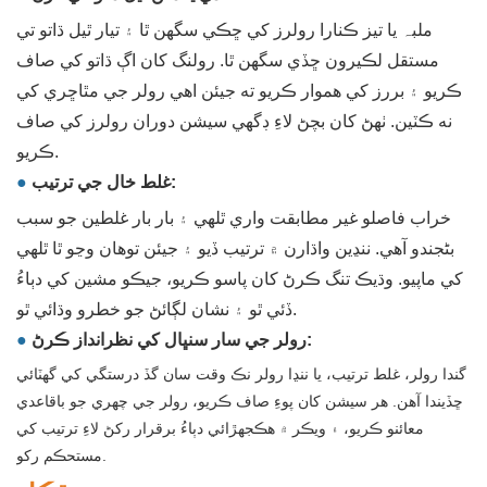
ملبہ يا تيز ڪنارا رولرز کي ڇڪي سگهن ٿا ۽ تيار ٿيل ڌاتو تي
مستقل لڪيرون ڇڏي سگهن ٿا. رولنگ کان اڳ ڌاتو کي صاف
ڪريو ۽ بررز کي هموار ڪريو ته جيئن اهي رولر جي مٿاڇري کي
نه ڪٽين. ٺهڻ کان بچڻ لاءِ ڊگھي سيشن دوران رولرز کي صاف
ڪريو.
غلط خال جي ترتيب:
●
خراب فاصلو غير مطابقت واري ٿلهي ۽ بار بار غلطين جو سبب
بڻجندو آهي. ننڍين واڌارن ۾ ترتيب ڏيو ۽ جيئن توهان وڃو ٿا ٿلهي
کي ماپيو. وڌيڪ تنگ ڪرڻ کان پاسو ڪريو، جيڪو مشين کي دٻاءُ
ڏئي ٿو ۽ نشان لڳائڻ جو خطرو وڌائي ٿو.
رولر جي سار سنڀال کي نظرانداز ڪرڻ:
●
گندا رولر، غلط ترتيب، يا ننڍا رولر نڪ وقت سان گڏ درستگي کي گهٽائي
ڇڏيندا آهن. هر سيشن کان پوءِ صاف ڪريو، رولر جي چهري جو باقاعدي
معائنو ڪريو، ۽ ويڪر ۾ هڪجهڙائي دٻاءُ برقرار رکڻ لاءِ ترتيب کي
مستحڪم رکو.