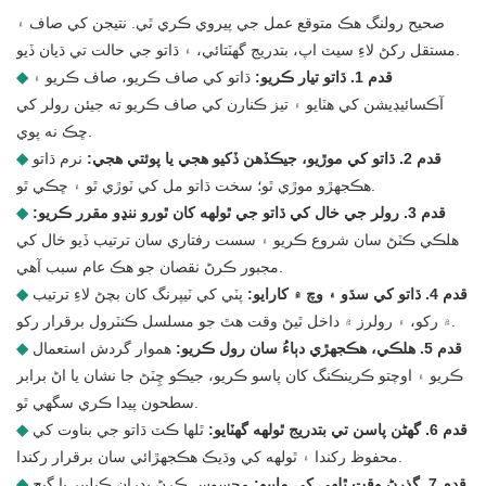
صحيح رولنگ هڪ متوقع عمل جي پيروي ڪري ٿي. نتيجن کي صاف ۽
مستقل رکڻ لاءِ سيٽ اپ، بتدريج گهٽتائي، ۽ ڌاتو جي حالت تي ڌيان ڏيو.
قدم 1. ڌاتو تيار ڪريو:
ڌاتو کي صاف ڪريو، صاف ڪريو ۽
◆
آڪسائيڊيشن کي هٽايو ۽ تيز ڪنارن کي صاف ڪريو ته جيئن رولر کي
ڇڪ نه پوي.
قدم 2. ڌاتو کي موڙيو، جيڪڏهن ڏکيو هجي يا پوئتي هجي:
نرم ڌاتو
◆
هڪجهڙو موڙي ٿو؛ سخت ڌاتو مل کي ٽوڙي ٿو ۽ ڇڪي ٿو.
قدم 3. رولر جي خال کي ڌاتو جي ٿولهه کان ٿورو ننڍو مقرر ڪريو:
◆
هلڪي ڪٽڻ سان شروع ڪريو ۽ سست رفتاري سان ترتيب ڏيو خال کي
مجبور ڪرڻ نقصان جو هڪ عام سبب آهي.
قدم 4. ڌاتو کي سڌو ۽ وچ ۾ کارايو:
پٽي کي ٽيپرنگ کان بچڻ لاءِ ترتيب
◆
۾ رکو، ۽ رولرز ۾ داخل ٿيڻ وقت هٿ جو مسلسل ڪنٽرول برقرار رکو.
قدم 5. هلڪي، هڪجهڙي دٻاءُ سان رول ڪريو:
هموار گردش استعمال
◆
ڪريو ۽ اوچتو ڪرينڪنگ کان پاسو ڪريو، جيڪو چِٽڻ جا نشان يا اڻ برابر
سطحون پيدا ڪري سگهي ٿو.
قدم 6. گھڻن پاسن تي بتدريج ٿولهه گھٽايو:
ٿلها ڪٽ ڌاتو جي بناوت کي
◆
محفوظ رکندا ۽ ٿولهه کي وڌيڪ هڪجهڙائي سان برقرار رکندا.
قدم 7. گذرڻ وقت ٿلهي کي ماپيو:
محسوس ڪرڻ بدران ڪيليپر يا گيج
◆