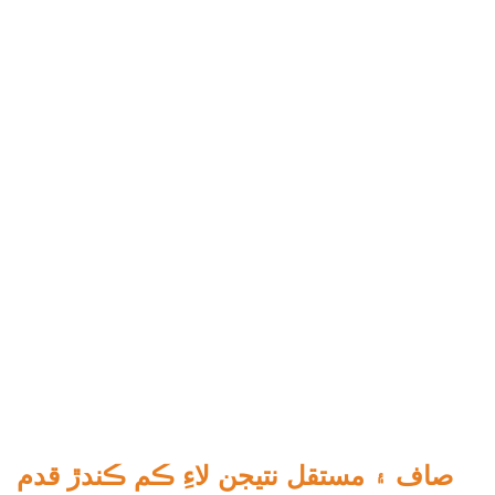
صاف ۽ مستقل نتيجن لاءِ ڪم ڪندڙ قدم