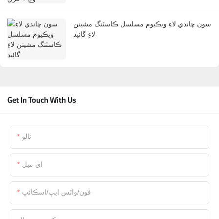
سون چاندي لاءِ ويڪيوم مسلسل ڪاسٽنگ مشينن
لاءِ گائيڊ
Get In Touch With Us
نالو
اي ميل
فون/واٽس ايپ/اسڪائپ