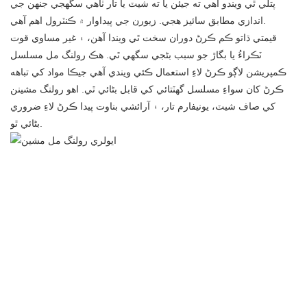
پتلي ٿي ويندو آهي ته جيئن يا ته شيٽ يا تار ٺاهي سگهجي جنهن جي
اندازي مطابق سائيز هجي. زيورن جي پيداوار ۾ ڪنٽرول اهم آهي.
قيمتي ڌاتو ڪم ڪرڻ دوران سخت ٿي ويندا آهن، ۽ غير مساوي قوت
ٽڪراءُ يا بگاڙ جو سبب بڻجي سگهي ٿي. هڪ رولنگ مل مسلسل
ڪمپريشن لاڳو ڪرڻ لاءِ استعمال ڪئي ويندي آهي جيڪا مواد کي تباهه
ڪرڻ کان سواءِ مسلسل گهٽتائي کي قابل بڻائي ٿي. اهو رولنگ مشينن
کي صاف شيٽ، يونيفارم تار، ۽ آرائشي بناوت پيدا ڪرڻ لاءِ ضروري
بڻائي ٿو.