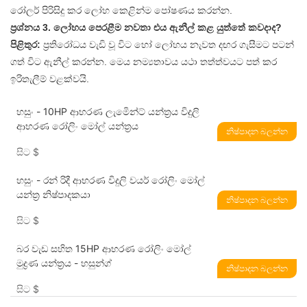
රෝලර් පිරිසිදු කර ලෝහ කෙළින්ම පෝෂණය කරන්න.
ප්‍රශ්නය 3. ලෝහය පෙරළීම නවතා එය ඇනීල් කළ යුත්තේ කවදාද?
පිළිතුර:
ප්‍රතිරෝධය වැඩි වූ විට හෝ ලෝහය නැවත දඟර ගැසීමට පටන්
ගත් විට ඇනීල් කරන්න. මෙය නම්‍යතාවය යථා තත්ත්වයට පත් කර
ඉරිතැලීම් වළක්වයි.
හසුං - 10HP ආභරණ ලැමිෙන්ට් යන්ත්‍රය විදුලි
ආභරණ රෝලිං මෝල් යන්ත්‍රය
නිෂ්පාදන බලන්න
සිට
$
හසුං - රන් රිදී ආභරණ විදුලි වයර් රෝලිං මෝල්
යන්ත්‍ර නිෂ්පාදකයා
නිෂ්පාදන බලන්න
සිට
$
බර වැඩ සහිත 15HP ආභරණ රෝලිං මෝල්
මුද්‍රණ යන්ත්‍රය - හසුන්ග්
නිෂ්පාදන බලන්න
සිට
$