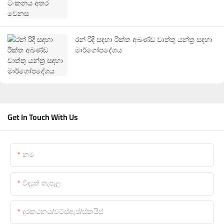
රන් රිදී සඳහා රික්ත අඛණ්ඩ වාත්තු යන්ත්‍ර සඳහා
මාර්ගෝපදේශය
Get In Touch With Us
නම
විද්‍යුත් තැපෑල
දුරකථනය/වට්ස්ඇප්/ස්කයිප්