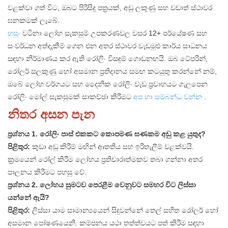
වළක්වා ගත් විට, ඔබට පිරිසිදු පත්‍රයක්, අඩු ලකුණු සහ වඩාත් ස්ථාවර
ඝනකමක් ලැබේ.
හසුං
වටිනා ලෝහ සැකසුම් උපකරණවල වසර 12+ පර්යේෂණ සහ
සංවර්ධන අත්දැකීම් ගෙන එන අතර ස්ථාවර වැඩමුළු කාර්ය සාධනය
සඳහා නිර්මාණය කර ඇති රෝලිං විසඳුම් ගොඩනඟයි. ඔබ ටේපරින්,
රෝලර් සලකුණු හෝ අසමාන ප්‍රතිදානය සමඟ කටයුතු කරන්නේ නම්,
ඔබේ ලෝහ වර්ගයට සහ දෛනික රෝලිං වැඩ ප්‍රවාහයට ගැලපෙන
රෝලිං මෝල් සැකසුමක් සාකච්ඡා කිරීමට
අප හා සම්බන්ධ වන්න
.
නිතර අසන පැන
ප්‍රශ්නය 1. රෝලිං පාස් එකකට කොපමණ ඝණකම අඩු කළ යුතුද?
පිළිතුර:
කුඩා අඩු කිරීම් මඟින් ආතතිය සහ ඉරිතැලීම් වළක්වයි.
ක්‍රමයෙන් රෝල් කිරීම ලෝහය ප්‍රතිචාරාත්මකව තබා ගන්නා අතර
පාලනය කිරීමට පහසු වේ.
ප්‍රශ්නය 2. ලෝහය සුමටව පෙරළීම වෙනුවට සමහර විට ලිස්සා
යන්නේ ඇයි?
පිළිතුර:
ලිස්සා යාම සාමාන්‍යයෙන් සිදුවන්නේ තෙල් සහිත රෝලර් හෝ
අසමාන පෝෂණයෙනි. කම්පනය යථා තත්ත්වයට පත් කිරීම සඳහා