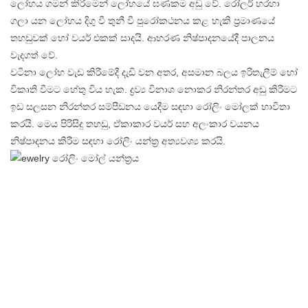
ලෝහය ගමන් කිරීමෙන් ලෝහයේ ඝණකම අඩු වේ. රෝලර් හරහා
ගලා යන ලෝහය දිගු වී තුනී වී පුරෝකථනය කළ හැකි ප්‍රමාණයේ
තහඩුවක් හෝ වයර් එකක් සාදයි. ආභරණ නිෂ්පාදනයේදී පාලනය
වැදගත් වේ.
වටිනා ලෝහ වැඩ කිරීමේදී දැඩි වන අතර, අසමාන බලය ඉරිතැලීම් හෝ
විකෘති වීමට හේතු විය හැක. ද්‍රව්‍ය විනාශ නොකර නිරන්තර අඩු කිරීමට
ඉඩ සලසන නිරන්තර සම්පීඩනය යෙදීම සඳහා රෝලිං මෝලක් භාවිතා
කරයි. මෙය පිරිසිදු තහඩු, ඒකාකාර වයර් සහ අලංකාර වයනය
නිෂ්පාදනය කිරීම සඳහා රෝලිං යන්ත්‍ර අත්‍යවශ්‍ය කරයි.