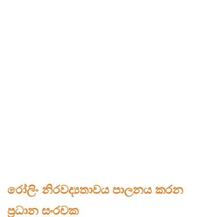
රෝලිං නිරවද්‍යතාවය පාලනය කරන
ප්‍රධාන සංරචක