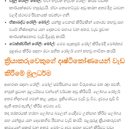
විදුලි රෝලිං මෝල්:
ඒවා නැවත නැවත රෝලිං කිරීම වඩාත්
කාර්යක්ෂමව හසුරුවයි. ඒවා තෙහෙට්ටුව අඩු කරන අතර දිගු ධාවන
වලදී ස්ථාවර පීඩනයක් පවත්වා ගනී.
ඒකාබද්ධ රෝලිං මෝල්:
යන්ත්‍ර වෙනස් කිරීමකින් තොරව තහඩු සහ
වයර් නිෂ්පාදනය යන දෙකටම සහාය වන අතර, වැඩ ප්‍රවාහ
කාර්යක්ෂමතාව වැඩි දියුණු කරයි.
ටෙක්ස්චරින් රෝලිං මෝල්:
මෙම සැකසුම් රෝල් කිරීමේදී මෝස්තර
මුද්‍රණය කිරීම සඳහා රටා සහිත රෝලර් හෝ තහඩු භාවිතා කරයි.
ක්‍රියාකරුවෙකුගේ දෘෂ්ටිකෝණයෙන් වැඩ
කිරීමේ මූලධර්ම
ආභරණ සඳහා රෝලිං මෝල් සම්පීඩනය සහ විරූපණය මත රඳා පවතී,
නමුත් ප්‍රධාන මූලධර්මය වන්නේ වර්ධක අඩු කිරීමයි. ලෝහය රෝලර්
අතර නිදහසේ ගමන් කළ යුතුය. ප්‍රතිරෝධය වැඩි වූ විට, ද්‍රව්‍යය දැඩි වී
ඇති අතර ඇනීල් කිරීම අවශ්‍ය වේ.
තද පරතරයක් හරහා ලෝහය බලෙන් යෙදීමට උත්සාහ කිරීම ලෝහය
සහ යන්ත්‍රය යන දෙකෙහිම පීඩනය වැඩි කරයි. පළපුරුදු ක්‍රියාකරුවන්
ක්‍රමයෙන් සකස් වන අතර, මෝලට ද්‍රව්‍ය සමඟ සටන් කිරීමට වඩා