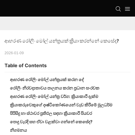
ආභරණ රෝලිං මෝල් යන්ත්‍රයක් ක්‍රියා කරන්නේ කෙසේද?
2026-01-09
Table of Contents
ආභරණ රෝලිං මෝල් යන්ත්‍රයක් කරන දේ
රෝලිං නිරවද්‍යතාවය පාලනය කරන ප්‍රධාන සංරචක
ආභරණ රෝලිං මෝල් යන්ත්‍ර වර්ග: ක්‍රියාකාරී දැක්ම
ක්‍රියාකරුවෙකුගේ දෘෂ්ටිකෝණයෙන් වැඩ කිරීමේ මූලධර්ම
පිරිසිදු හා ස්ථාවර ප්‍රතිඵල සඳහා ක්‍රියාකාරී පියවර
පොදු වැරදි සහ ඒවා වළක්වා ගන්නේ කෙසේද?
නිගමනය