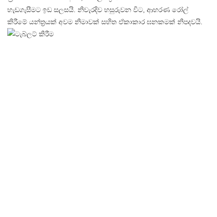
හැඩගැසීමට ඉඩ සලසයි. නිවැරදිව හසුරුවන විට, ආභරණ රෝල්
කිරීමේ යන්ත්‍රයක් අවම නිමාවක් සහිත ඒකාකාර ඝනකමක් නිපදවයි.