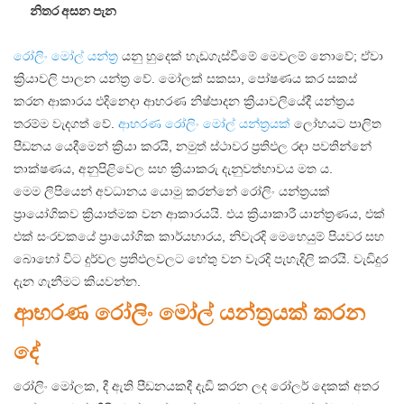
නිතර අසන පැන
රෝලිං මෝල් යන්ත්‍ර
යනු හුදෙක් හැඩගැස්වීමේ මෙවලම් නොවේ; ඒවා
ක්‍රියාවලි පාලන යන්ත්‍ර වේ. මෝලක් සකසා, පෝෂණය කර සකස්
කරන ආකාරය එදිනෙදා ආභරණ නිෂ්පාදන ක්‍රියාවලියේදී යන්ත්‍රය
තරම්ම වැදගත් වේ.
ආභරණ රෝලිං මෝල් යන්ත්‍රයක්
ලෝහයට පාලිත
පීඩනය යෙදීමෙන් ක්‍රියා කරයි, නමුත් ස්ථාවර ප්‍රතිඵල රඳා පවතින්නේ
තාක්ෂණය, අනුපිළිවෙල සහ ක්‍රියාකරු දැනුවත්භාවය මත ය.
මෙම ලිපියෙන් අවධානය යොමු කරන්නේ රෝලිං යන්ත්‍රයක්
ප්‍රායෝගිකව ක්‍රියාත්මක වන ආකාරයයි. එය ක්‍රියාකාරී යාන්ත්‍රණය, එක්
එක් සංරචකයේ ප්‍රායෝගික කාර්යභාරය, නිවැරදි මෙහෙයුම් පියවර සහ
බොහෝ විට දුර්වල ප්‍රතිඵලවලට හේතු වන වැරදි පැහැදිලි කරයි. වැඩිදුර
දැන ගැනීමට කියවන්න.
ආභරණ රෝලිං මෝල් යන්ත්‍රයක් කරන
දේ
රෝලිං මෝලක, දී ඇති පීඩනයකදී දැඩි කරන ලද රෝලර් දෙකක් අතර