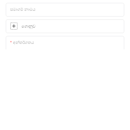
සමාගම් නාමය
ගොනුව
අන්තර්ගතය
දැන් විමසුමක් යවන්න
ප්‍රකාශන හිමිකම © 2025 Shenzhen Hasung Precious Metals
Equipment Technology Co., Ltd |
අඩවි සිතියම
|
රහස්‍යතා
ප්‍රතිපත්තිය