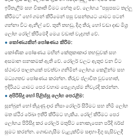
ඉරිතැලීම් සහ විකෘති වීමට හේතු වේ. ලෝහය "පසුපසට තල්ලු
කිරීමට" හෝ ගමන් කිරීමෙන් පසු වසන්තයට යාමට පටන්
ගන්නා විට ඇනීල් වේ. තුනී තහඩු, දිගු තීරු හෝ වඩා දෘඩ මිශ්‍ර
ලෝහ රෝල් කිරීමේදී මෙය වඩාත් වැදගත් වේ.
●
කෝණයකින් පෝෂණය කිරීම:
කෝණික පෝෂණය මඟින් කේතුකාකාර තහඩුවක් සහ
අසමාන ඝනකමක් ඇති වේ. රෝලර් වලට ඇතුළු වන විට
ස්ථාවර පාලනයක් පවත්වා ගනිමින් ලෝහය කෙළින්ම සහ
මධ්‍යගතව පෝෂණය කරන්න. තීරුව ප්ලාවිත වුවහොත්,
ඉදිරියට යාමට පෙර වහාම පෙළගැස්ම නිවැරදි කරන්න.
●
අපිරිසිදු හෝ පිළිස්සූ ලෝහ පෙරළීම:
සුන්බුන් හෝ තියුණු දාර නිසා රෝලර් සීරීමට සහ නිමි ලෝහ
මත ස්ථිර රේඛා ඉතිරි කිරීමට හැකිය. රෝල් කිරීමට පෙර
ලෝහය පිරිසිදු කර රෝලර් මතුපිට නොකැපෙන පරිදි බර්ස්
සුමට කරන්න. ගොඩගැසීම වැළැක්වීම සඳහා දිගු සැසිවලදී