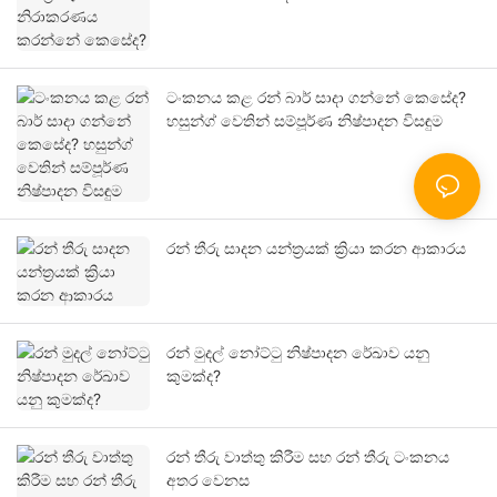
ටංකනය කළ රන් බාර් සාදා ගන්නේ කෙසේද?
හසුන්ග් වෙතින් සම්පූර්ණ නිෂ්පාදන විසඳුම
රන් තීරු සාදන යන්ත්‍රයක් ක්‍රියා කරන ආකාරය
රන් මුදල් නෝට්ටු නිෂ්පාදන රේඛාව යනු
කුමක්ද?
රන් තීරු වාත්තු කිරීම සහ රන් තීරු ටංකනය
අතර වෙනස