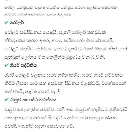
රෝලිං යන්ත්‍රයක සෑම අංගයක්ම යන්ත්‍රය හරහා ලෝහය කෙතරම්
සුමටව ගමන් කරනවාද යන්න බලපායි.
✔
රෝලර්
රෝලර් සම්පීඩනය යොදයි. පැතලි රෝලර් තහඩුවක්
නිර්මාණය කරන අතර, කට්ට සහිත රෝලර් වයර් සාදයි.
රෝලර් මතුපිට තත්ත්වය ඉතා වැදගත් වන්නේ ඕනෑම නික් හෝ
සුන්බුන් ලෝහය මත කෙලින්ම මුද්‍රණය වන බැවිනි.
✔
ගියර් පද්ධතිය
ගියර් රෝලර් චලනය සමමුහුර්ත කරයි. සුමට ගියර් සම්බන්ධ
කිරීම ලිස්සා යාම සහ අසමාන පීඩනය වළක්වයි, විශේෂයෙන්
මන්දගාමී, පාලිත ගමන් වලදී.
✔
රාමුව සහ ස්ථාවරත්වය
රාමුව පෙළගැස්ම පවත්වා ගනී. දෘඩ රාමුවක් නැමීමට ප්‍රතිරෝධී
වන අතර, එය දාරයේ සිට දාරය දක්වා පවා තහඩු ඝණකම
පවත්වා ගැනීම සඳහා අත්‍යවශ්‍ය වේ.