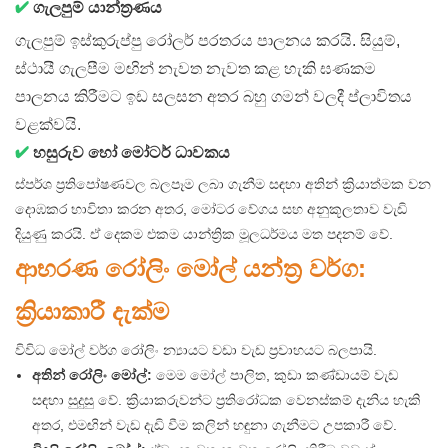
✔
ගැලපුම් යාන්ත්‍රණය
ගැලපුම් ඉස්කුරුප්පු රෝලර් පරතරය පාලනය කරයි. සියුම්,
ස්ථායී ගැලපීම මඟින් නැවත නැවත කළ හැකි ඝණකම
පාලනය කිරීමට ඉඩ සලසන අතර බහු ගමන් වලදී ප්ලාවිතය
වළක්වයි.
✔
හසුරුව හෝ මෝටර් ධාවකය
ස්පර්ශ ප්‍රතිපෝෂණවල බලපෑම ලබා ගැනීම සඳහා අතින් ක්‍රියාත්මක වන
දොඹකර භාවිතා කරන අතර, මෝටර වේගය සහ අනුකූලතාව වැඩි
දියුණු කරයි. ඒ දෙකම එකම යාන්ත්‍රික මූලධර්මය මත පදනම් වේ.
ආභරණ රෝලිං මෝල් යන්ත්‍ර වර්ග:
ක්‍රියාකාරී දැක්ම
විවිධ මෝල් වර්ග රෝලිං න්‍යායට වඩා වැඩ ප්‍රවාහයට බලපායි.
අතින් රෝලිං මෝල්:
මෙම මෝල් පාලිත, කුඩා කණ්ඩායම් වැඩ
සඳහා සුදුසු වේ. ක්‍රියාකරුවන්ට ප්‍රතිරෝධක වෙනස්කම් දැනිය හැකි
අතර, එමඟින් වැඩ දැඩි වීම කලින් හඳුනා ගැනීමට උපකාරී වේ.