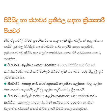
පිරිසිදු හා ස්ථාවර ප්‍රතිඵල සඳහා ක්‍රියාකාරී
පියවර
නිවැරදි රෝල් කිරීම පුරෝකථනය කළ හැකි ක්‍රියාවලියක් අනුගමනය
කරයි. ප්‍රතිඵල පිරිසිදුව හා ස්ථාවරව තබා ගැනීම සඳහා සැකසීම,
ක්‍රමයෙන් අඩු කිරීම සහ ලෝහ තත්ත්වය කෙරෙහි අවධානය යොමු
කරන්න.
◆
පියවර 1. ලෝහය සකස් කරන්න:
ලෝහය පිරිසිදු කර පිස දමා
ඔක්සිකරණය ඉවත් කර රෝලර් සීරීමට ලක් නොවන පරිදි තියුණු දාර
ඉවත් කරන්න.
◆
පියවර 2. අපහසු නම් හෝ පසුපසට නැමෙන ලෝහය:
මෘදු ලෝහ
ඒකාකාරව නැමෙයි; දැඩි වූ ලෝහ කැඩී මෝල දිගු කරයි.
◆
පියවර 3. රෝලර් පරතරය ලෝහ ඝණකමට වඩා තරමක් කුඩා
කරන්න:
සැහැල්ලු කටගැස්මකින් ආරම්භ කර පරතරය සෙමින්
බලහත්කාරයෙන් සකස් කිරීම හානි වීමට පොදු හේතුවකි.