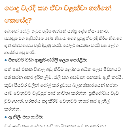
පොදු වැරදි සහ ඒවා වළක්වා ගන්නේ
කෙසේද?
බොහෝ රෝලිං ගැටළු පැමිණෙන්නේ යන්ත්‍ර දෝෂ නිසා නොව,
සැකසුම් සහ හැසිරවීමේ දෝෂ නිසාය. මෙම පුරුදු නිවැරදි කිරීම නිමාවේ
ගුණාත්මකභාවය වැඩි දියුණු කරයි, රෝලර් ආරක්ෂා කරයි සහ ලෝහ
නාස්තිය අඩු කරයි.
●
ඕනෑවට වඩා ආක්‍රමණශීලී ලෙස පෙරළීම:
එක් පාස් එකක විශාල අඩු කිරීම් ලෝහය අධික ලෙස පීඩනයට
පත් කරන අතර ඉරිතැලීම්, රැලි සහ අසමාන ඝනකම ඇති කරයි.
කුඩා පියවර වලින් රෝල් කර ද්‍රව්‍යය බලහත්කාරයෙන් හරහා
යාම වෙනුවට වැඩිපුර පාස් භාවිතා කරන්න. ප්‍රතිරෝධය වැඩි
වුවහොත්, පරතරය තද කිරීම වෙනුවට නතර කර ඇනීල්
කරන්න.
●
ඇනීලිං මඟ හැරීම:
වැඩ-දැඩි කළ ලෝහය දැඩි හා බිඳෙනසුලු වන අතර එය