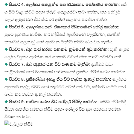
◆
පියවර 4. ලෝහය කෙළින්ම සහ මධ්‍යගතව පෝෂණය කරන්න:
පටි
ගැසීම වැළැක්වීම සඳහා තීරුව පෙළගස්වා තබා ගන්න, සහ රෝලර්
වලට ඇතුළු වන විට ස්ථාවර අතින් පාලනය පවත්වා ගන්න.
◆
පියවර 5. ආලෝකයෙන්, ඒකාකාර පීඩනයකින් රෝල් කරන්න:
සුමට භ්‍රමණය භාවිතා කර හදිසියේ ඇඹරීමෙන් වළකින්න, එමඟින්
කතාබස් සලකුණු හෝ අසමාන මතුපිට නිර්මාණය විය හැකිය.
◆
පියවර 6. බහු පාස් හරහා ඝනකම ක්‍රමයෙන් අඩු කරන්න:
තුනී කැපුම්
ලෝහ ව්‍යුහය ආරක්ෂා කර ඝනකම වඩාත් ඒකාකාරව පවත්වා ගනී.
◆
පියවර 7. ඔබ පසුකර යන විට ඝණකම මැනීම:
දැනීමට වඩා
කැලිපරයක් හෝ මාපකයක් භාවිතයෙන් ප්‍රගතිය නිරීක්ෂණය කරන්න.
◆
පියවර 8. ප්‍රතිරෝධය ඉහළ ගිය විට නැවත ඇනල් කරන්න:
ලෝහය
පසුපසට තල්ලු වීමට හෝ නැමීමට පටන් ගත් විට, ඉදිරියට යාමට පෙර
බාධා කර නැවත ඇනල් කරන්න.
◆
පියවර 9. භාවිතා කරන විට රෝලර් පිරිසිදු කරන්න:
ගබඩා කිරීමේදී
පීඩන ආතතිය සමනය කිරීම සඳහා රෝලර් පිස දමා පරතරය තරමක්
විවෘත කරන්න.