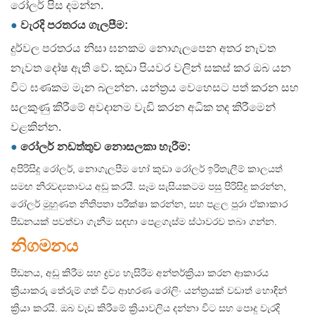
රෝලර් පිස දමන්න.
●
වැරදි පරතරය ගැලපීම:
දුර්වල පරතරය නිසා ඝනකම නොගැලපෙන අතර නැවත
නැවත දෝෂ ඇති වේ. කුඩා පියවර වලින් සකස් කර ඔබ යන
විට ඝණකම මැන බලන්න. යන්ත්‍රය වෙහෙසට පත් කරන සහ
සලකුණු කිරීමේ අවදානම වැඩි කරන අධික තද කිරීමෙන්
වළකින්න.
●
රෝලර් නඩත්තුව නොසලකා හැරීම:
අපිරිසිදු රෝලර්, නොගැලපීම හෝ කුඩා රෝලර් ඉරිතැලීම් කාලයත්
සමඟ නිරවද්‍යතාවය අඩු කරයි. සෑම සැසියකටම පසු පිරිසිදු කරන්න,
රෝලර් මුහුණත නිතිපතා පරීක්ෂා කරන්න, සහ පළල පුරා ඒකාකාර
පීඩනයක් පවත්වා ගැනීම සඳහා පෙළගැස්ම ස්ථාවරව තබා ගන්න.
නිගමනය
පීඩනය, අඩු කිරීම සහ ද්‍රව්‍ය හැසිරීම අන්තර්ක්‍රියා කරන ආකාරය
ක්‍රියාකරු තේරුම් ගත් විට ආභරණ රෝලිං යන්ත්‍රයක් වඩාත් හොඳින්
ක්‍රියා කරයි. ඔබ වැඩ කිරීමේ ක්‍රියාවලිය දන්නා විට සහ පොදු වැරදි