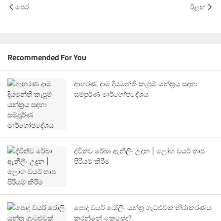
පෙර
ඊළඟ
Recommended For You
ආභරණ දාම දියමන්ති කැපුම් යන්ත්‍රය සඳහා
සම්පූර්ණ මාර්ගෝපදේශය
ද්විත්ව රේඛා ඇනීලිං උදුන | ලෝහ වයර් තාප
පිරියම් කිරීම
පොදු වයර් රෝලිං යන්ත්‍ර ගැටළුවක් නිරාකරණය
කරන්නේ කෙසේද?