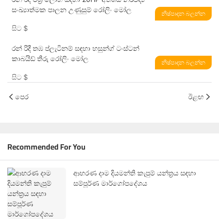
සංඛ්‍යාත්මක පාලන උණුසුම් රෝලිං මෝල
නිෂ්පාදන බලන්න
සිට
$
රන් රිදී තඹ ප්ලැටිනම් සඳහා හසුන්ග් ටංස්ටන්
කාබයිඩ් තීරු රෝලිං මෝල
නිෂ්පාදන බලන්න
සිට
$
පෙර
ඊළඟ
Recommended For You
ආභරණ දාම දියමන්ති කැපුම් යන්ත්‍රය සඳහා
සම්පූර්ණ මාර්ගෝපදේශය