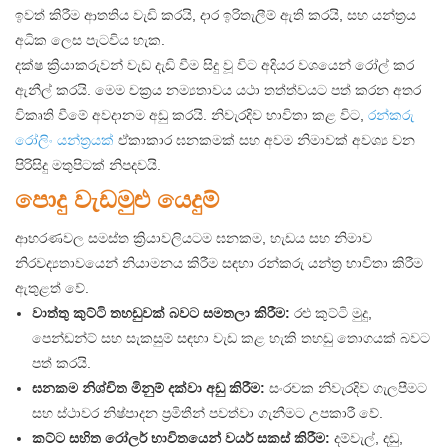
ඉවත් කිරීම ආතතිය වැඩි කරයි, දාර ඉරිතැලීම් ඇති කරයි, සහ යන්ත්‍රය
අධික ලෙස පැටවිය හැක.
දක්ෂ ක්‍රියාකරුවන් වැඩ දැඩි වීම සිදු වූ විට අදියර වශයෙන් රෝල් කර
ඇනීල් කරයි. මෙම චක්‍රය නම්‍යතාවය යථා තත්ත්වයට පත් කරන අතර
විකෘති වීමේ අවදානම අඩු කරයි. නිවැරදිව භාවිතා කළ විට,
රන්කරු
රෝලිං යන්ත්‍රයක්
ඒකාකාර ඝනකමක් සහ අවම නිමාවක් අවශ්‍ය වන
පිරිසිදු මතුපිටක් නිපදවයි.
පොදු වැඩමුළු යෙදුම්
ආභරණවල සමස්ත ක්‍රියාවලියටම ඝනකම, හැඩය සහ නිමාව
නිරවද්‍යතාවයෙන් නියාමනය කිරීම සඳහා රන්කරු යන්ත්‍ර භාවිතා කිරීම
ඇතුළත් වේ.
වාත්තු කුට්ටි තහඩුවක් බවට සමතලා කිරීම:
රළු කුට්ටි මුදු,
පෙන්ඩන්ට් සහ සැකසුම් සඳහා වැඩ කළ හැකි තහඩු තොගයක් බවට
පත් කරයි.
ඝනකම නිශ්චිත මිනුම් දක්වා අඩු කිරීම:
සංරචක නිවැරදිව ගැලපීමට
සහ ස්ථාවර නිෂ්පාදන ප්‍රමිතීන් පවත්වා ගැනීමට උපකාරී වේ.
කට්ට සහිත රෝලර් භාවිතයෙන් වයර් සකස් කිරීම:
දම්වැල්, දඬු,