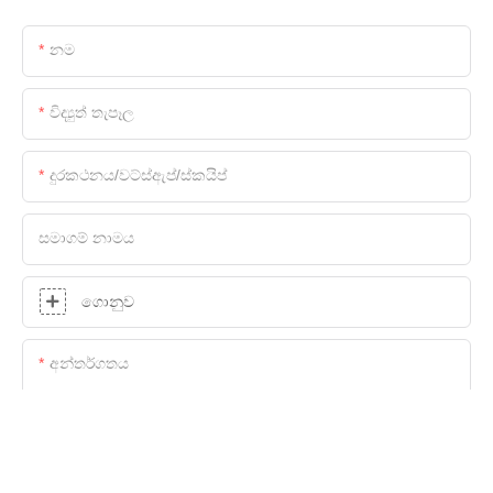
නම
විද්‍යුත් තැපෑල
දුරකථනය/වට්ස්ඇප්/ස්කයිප්
සමාගම් නාමය
ගොනුව
අන්තර්ගතය