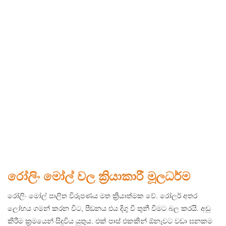
රෝලිං මෝල් වල ක්‍රියාකාරී මූලධර්ම
රෝලිං මෝල් පාලිත විරූපණය මත ක්‍රියාත්මක වේ. රෝලර් අතර
ලෝහය ගමන් කරන විට, පීඩනය එය දිගු වී තුනී වීමට බල කරයි. අඩු
කිරීම ක්‍රමයෙන් සිදුවිය යුතුය. එක් පාස් එකකින් ඕනෑවට වඩා ඝනකම