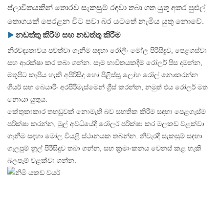
ප්ලාවිතයකින් තොරව සැකසුම් රඳවා තබා ගත යුතු අතර පුළුල්
තොගයක් පෙරළන විට පවා බර යටතේ නැමිය යුතු නොවේ.
▶
නඩත්තු කිරීම සහ නඩත්තු කිරීම
නිරවද්‍යතාවය පවත්වා ගැනීම සඳහා රෝලිං මෝල පිරිසිදුව, පෙළගස්වා
සහ ආරක්ෂා කර තබා ගන්න. සෑම භාවිතයකදීම රෝලර් පිස දමන්න,
මතුපිට කැපිය හැකි අපිරිසිදු හෝ පිළිස්සූ ලෝහ රෝල් නොකරන්න.
ගියර් සහ බෙයාරිං අරපිරිමැස්මෙන් ග්‍රීස් කරන්න, නමුත් එය රෝලර් මත
නොයා යුතුය.
කේතුකාකාර තහඩුවක් නොමැති බව සහතික කිරීම සඳහා පෙළගැස්ම
පරීක්ෂා කරන්න, මුල් අවධියේදී රෝලර් පරීක්ෂා කර මලකඩ වළක්වා
ගැනීම සඳහා මෝල වියළි ස්ථානයක තබන්න. නිවැරදි සැකසුම් සඳහා
ගැලපුම් නූල් පිරිසිදුව තබා ගන්න, සහ ක්‍රමාංකනය වෙනස් කළ හැකි
බලපෑම් වළක්වා ගන්න.