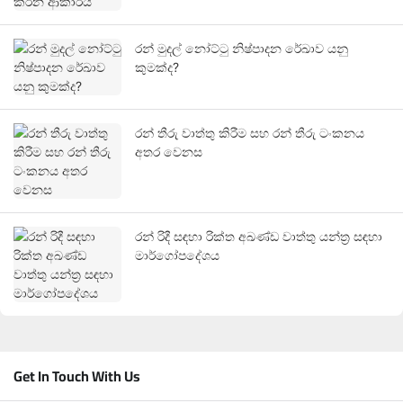
රන් මුදල් නෝට්ටු නිෂ්පාදන රේඛාව යනු
කුමක්ද?
රන් තීරු වාත්තු කිරීම සහ රන් තීරු ටංකනය
අතර වෙනස
රන් රිදී සඳහා රික්ත අඛණ්ඩ වාත්තු යන්ත්‍ර සඳහා
මාර්ගෝපදේශය
Get In Touch With Us