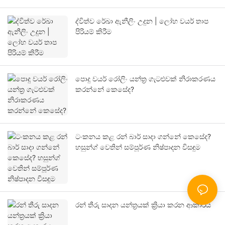
ද්විත්ව රේඛා ඇනීලිං උදුන | ලෝහ වයර් තාප
පිරියම් කිරීම
පොදු වයර් රෝලිං යන්ත්‍ර ගැටළුවක් නිරාකරණය
කරන්නේ කෙසේද?
ටංකනය කළ රන් බාර් සාදා ගන්නේ කෙසේද?
හසුන්ග් වෙතින් සම්පූර්ණ නිෂ්පාදන විසඳුම
රන් තීරු සාදන යන්ත්‍රයක් ක්‍රියා කරන ආකාරය