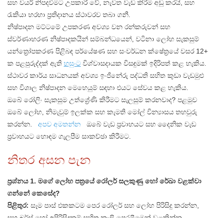
සහ වයර් නිපදවීමට උපකාරී වේ, නැවත වැඩ කිරීම අඩු කරයි, සහ
රැකියා හරහා ප්‍රතිදානය ස්ථාවරව තබා ගනී.
නිෂ්පාදන මට්ටමේ උපකරණ අවශ්‍ය වන රන්කරුවන් සහ
ස්වර්ණාභරණ නිෂ්පාදකයින් සම්බන්ධයෙන්, වටිනා ලෝහ සැකසුම්
යන්ත්‍රෝපකරණ පිළිබඳ පර්යේෂණ සහ සංවර්ධන ක්ෂේත්‍රයේ වසර 12+
ක පළපුරුද්දක් ඇති
හසුංට
විශ්වාසදායක විසඳුමක් ඉදිරිපත් කළ හැකිය.
ස්ථාවර කාර්ය සාධනයක් අවශ්‍ය ඉංජිනේරු පද්ධති සහිත කුඩා වැඩමුළු
සහ විශාල නිෂ්පාදන මෙහෙයුම් සඳහා එයට සේවය කළ හැකිය.
ඔබේ රෝලිං සැකසුම උත්ශ්‍රේණි කිරීමට සැලසුම් කරනවාද? පළමුව
ඔබේ ලෝහ, නිමැවුම් ඉලක්ක සහ කැමති මෝල් වින්‍යාසය තහවුරු
කරන්න.
අපව අමතන්න
ඔබේ වැඩ ප්‍රවාහයට සහ දෛනික වැඩ
ප්‍රවාහයට හොඳම ගැලපීම සාකච්ඡා කිරීමට.
නිතර අසන පැන
ප්‍රශ්නය 1. මගේ ලෝහ පත්‍රයේ රෝලර් සලකුණු හෝ රේඛා වළක්වා
ගන්නේ කෙසේද?
පිළිතුර:
සෑම පාස් එකකටම පෙර රෝලර් සහ ලෝහ පිරිසිදු කරන්න,
සහ බර්ස් හෝ අපිරිසිදුකම් සහිත කෑලි පෙරළීමෙන් වළකින්න.