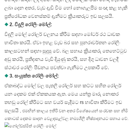
ලබා දෙන අතර, වැඩ දැඩි වීම හෝ නොගැලපීම සංඥා කළ හැකි
ප්‍රතිරෝධක වෙනස්කම් දැනීමට ක්‍රියාකරුට ඉඩ සලසයි.
◆
2. විදුලි රෝලිං මෝල්:
විදුලි මෝල් රෝලර් චලනය කිරීම සඳහා මෝටර් රථ ධාවක
භාවිතා කරයි. ඒවා ඉහළ වැඩ බර සහ පුනරාවර්තන රෝලිං
කාලසටහන් සඳහා සුදුසු වේ. බල සහාය ක්‍රියාකරු තෙහෙට්ටුව
අඩු කරයි, ප්‍රතිදානය වැඩි දියුණු කරයි, සහ දිගු ධාවන වලදී
ස්ථාවර රෝලිං පීඩනය පවත්වා ගැනීමට උපකාරී වේ.
◆
3. සංයුක්ත රෝලිං මෝල්:
ඒකාබද්ධ මෝල් වල පැතලි රෝලර් සහ කට්ට සහිත රෝලර්
යන දෙකම එක් ඒකකයක ඇත. මෙය යන්ත්‍ර මාරු නොකර
තහඩු රෝල් කිරීමට සහ වයර් සෑදීමට rs භාවිතා කිරීමට ඉඩ
සලසයි
, එමඟින් කාලය ඉතිරි වන අතර විශේෂයෙන් සංරචක සහ නිමි
කොටස් දෙකම සාදන වෙළඳසැල්වල නම්‍යශීලී නිෂ්පාදනයට සහාය වේ.