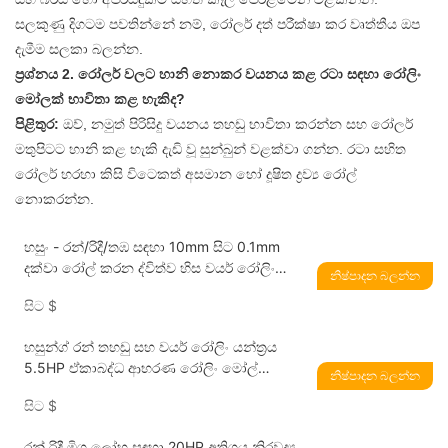
සලකුණු දිගටම පවතින්නේ නම්, රෝලර් දත් පරීක්ෂා කර වෘත්තීය ඔප
දැමීම සලකා බලන්න.
ප්‍රශ්නය 2. රෝලර් වලට හානි නොකර වයනය කළ රටා සඳහා රෝලිං
මෝලක් භාවිතා කළ හැකිද?
පිළිතුර:
ඔව්, නමුත් පිරිසිදු වයනය තහඩු භාවිතා කරන්න සහ රෝලර්
මතුපිටට හානි කළ හැකි දැඩි වූ සුන්බුන් වළක්වා ගන්න. රටා සහිත
රෝලර් හරහා කිසි විටෙකත් අසමාන හෝ දූෂිත ද්‍රව්‍ය රෝල්
නොකරන්න.
හසුං - රන්/රිදී/තඹ සඳහා 10mm සිට 0.1mm
දක්වා රෝල් කරන ද්විත්ව හිස වයර් රෝලිං
නිෂ්පාදන බලන්න
යන්ත්‍රය
සිට
$
හසුන්ග් රන් තහඩු සහ වයර් රෝලිං යන්ත්‍රය
5.5HP ඒකාබද්ධ ආභරණ රෝලිං මෝල්
නිෂ්පාදන බලන්න
නිෂ්පාදකයා
සිට
$
රන් රිදී මිශ්‍ර ලෝහ සඳහා 20HP අතිශය නිරවද්‍ය