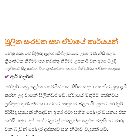
මූලික සංරචක සහ ඒවායේ කාර්යයන්
යන්ත්‍ර කොටස් පිළිබඳ දැනුම පරිශීලකයාට උපකරණ නිසි ලෙස
ක්‍රියාත්මක කිරීමට සහ නඩත්තු කිරීමට උපකාරී වන අතර මිලදී
ගැනීමක් සිදු කරන විට ගුණාත්මකභාවය විනිශ්චය කිරීමද පහසුය.
✔
ආර්
ඕලර්ස්
රෝලර් යනු ලෝහය සම්පීඩනය කිරීම සඳහා වගකිව යුතු දැඩි
කරන ලද වානේ සිලින්ඩර වේ. ඒවායේ මතුපිට තත්ත්වය
ප්‍රතිදාන ගුණාත්මක භාවයට සෘජුවම බලපායි. සුමට රෝලර්
පිරිසිදු පත්‍රයක් නිපදවන අතර රටා සහිත රෝලර් වයනය එක්
කරයි. කුඩා දත් හෝ වලවල් කෙලින්ම ලෝහ මතුපිටට මාරු
වන බැවින් රෝලර් දෘඪතාව සහ නිමාව වැදගත් වේ.