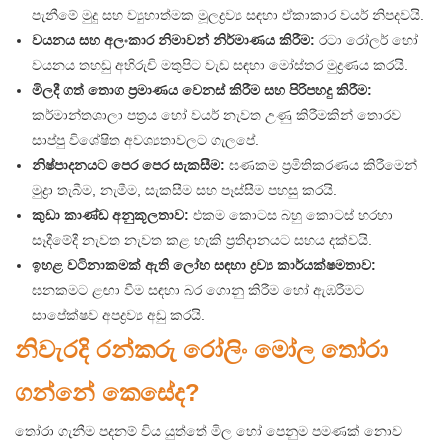
පැනීමේ මුදු සහ ව්‍යුහාත්මක මූලද්‍රව්‍ය සඳහා ඒකාකාර වයර් නිපදවයි.
වයනය සහ අලංකාර නිමාවන් නිර්මාණය කිරීම:
රටා රෝලර් හෝ
වයනය තහඩු අභිරුචි මතුපිට වැඩ සඳහා මෝස්තර මුද්‍රණය කරයි.
මිලදී ගත් තොග ප්‍රමාණය වෙනස් කිරීම සහ පිරිපහදු කිරීම:
කර්මාන්තශාලා පත්‍රය හෝ වයර් නැවත උණු කිරීමකින් තොරව
සාප්පු විශේෂිත අවශ්‍යතාවලට ගැලපේ.
නිෂ්පාදනයට පෙර පෙර සැකසීම:
ඝණකම ප්‍රමිතිකරණය කිරීමෙන්
මුද්‍රා තැබීම, නැමීම, සැකසීම සහ පෑස්සීම පහසු කරයි.
කුඩා කාණ්ඩ අනුකූලතාව:
එකම කොටස බහු කොටස් හරහා
සෑදීමේදී නැවත නැවත කළ හැකි ප්‍රතිදානයට සහය දක්වයි.
ඉහළ වටිනාකමක් ඇති ලෝහ සඳහා ද්‍රව්‍ය කාර්යක්ෂමතාව:
ඝනකමට ළඟා වීම සඳහා බර ගොනු කිරීම හෝ ඇඹරීමට
සාපේක්ෂව අපද්‍රව්‍ය අඩු කරයි.
නිවැරදි රන්කරු රෝලිං මෝල තෝරා
ගන්නේ කෙසේද?
තෝරා ගැනීම පදනම් විය යුත්තේ මිල හෝ පෙනුම පමණක් නොව