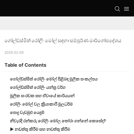
ගෝල්ඩ්ස්මිත් රෝලිං මෝල් සඳහා සම්පූර්ණ මාර්ගෝපදේශය
2026-01-09
Table of Contents
ගෝල්ඩ්ස්මිත් රෝලිං මෝල් පිළිබඳ මූලික සංකල්පය
ගෝල්ඩ්ස්මිත් රෝලිං යන්ත්‍ර වර්ග
මූලික සංරචක සහ ඒවායේ කාර්යයන්
රෝලිං මෝල් වල ක්‍රියාකාරී මූලධර්ම
පොදු වැඩමුළු යෙදුම්
නිවැරදි රන්කරු රෝලිං මෝල තෝරා ගන්නේ කෙසේද?
▶ නඩත්තු කිරීම සහ නඩත්තු කිරීම