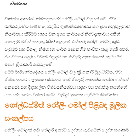
නිගමනය
වෘත්තීය ආභරණ නිෂ්පාදනයේදී රෝලිං මෝල් වැදගත් වේ. ඒවා
රන්කරුවන්ට ඝණකම, මතුපිට ගුණාත්මකභාවය සහ ද්‍රව්‍ය අනුකූලතාව
නියාමනය කිරීමට සහය වන අතර කාර්යයේ නිරවද්‍යතාවය අතින්
මෙවලම් මගින් කලාතුරකින් ගැලපේ. රන්කරු රෝලිං මෝල කුඩා
වැඩමුළු සහ විශාල නිෂ්පාදන මාර්ග දෙකෙහිම භාවිතා කළ හැකි අතර,
එය වටිනා ලෝහ වඩාත් ඵලදායී හා නිවැරදි ආකාරයෙන් නැමීමේදී
හොඳ ක්‍රියාකාරී මෙවලමකි.
මෙම මාර්ගෝපදේශය රෝලිං මෝල් වල ක්‍රියාකාරී මූලධර්මය, ඒවා
නිෂ්පාදනයට ගැලපෙන ස්ථානය හෝ නිවැරදි ආකෘතිය තෝරා ගන්නේ
කෙසේද සහ දිගුකාලීන විශ්වසනීයත්වය සඳහා එය නඩත්තු කරන්නේ
කෙසේද යන්න විස්තර කරයි. වැඩිදුර ඉගෙන ගැනීමට කියවන්න.
ගෝල්ඩ්ස්මිත් රෝලිං මෝල් පිළිබඳ මූලික
සංකල්පය
රෝලිං මෝලක් දෘඩ රෝලර් අතරට ලෝහය යැවීමෙන් ලෝහ ඝණකම