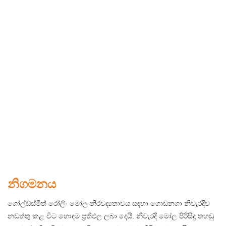
නිගමනය
ගෝල්ඩ්ස්මිත් රෝලිං මෝල නිරවද්‍යතාවය සඳහා ගොඩනගා නිවැරදිව
නඩත්තු කළ විට හොඳම ප්‍රතිඵල ලබා දෙයි. නිවැරදි මෝල පිරිසිදු තහඩු