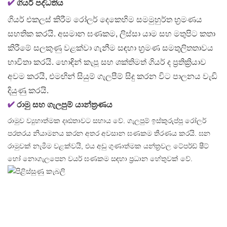
✔
ගියර් පද්ධතිය
ගියර් එකලස් කිරීම රෝලර් දෙකෙහිම සමමුහුර්ත භ්‍රමණය
සහතික කරයි. අසමාන ඝණකම, ලිස්සා යාම සහ මතුපිට කතා
කිරීමේ සලකුණු වළක්වා ගැනීම සඳහා භ්‍රමණ සමතුලිතතාවය
භාවිතා කරයි. හොඳින් කැපූ සහ ශක්තිමත් ගියර් ද ප්‍රතික්‍රියාව
අවම කරයි, එමඟින් සියුම් ගැලපීම් සිදු කරන විට පාලනය වැඩි
දියුණු කරයි.
✔
රාමු සහ ගැලපුම් යාන්ත්‍රණය
රාමුව ව්‍යුහාත්මක දෘඪතාවට සහාය වේ. ගැලපුම් ඉස්කුරුප්පු රෝලර්
පරතරය නියාමනය කරන අතර අවසාන ඝණකම තීරණය කරයි. ඝන
රාමුවක් නැමීම වළක්වයි, එය අඩු ගුණාත්මක යන්ත්‍රවල ටේපර්ඩ් ෂීට්
හෝ නොගැලපෙන වයර් ඝණකම සඳහා ප්‍රධාන හේතුවක් වේ.