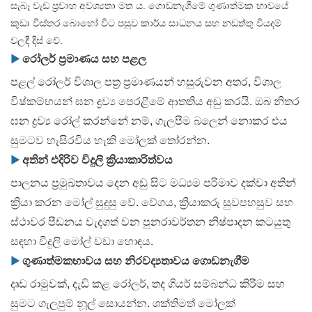
සැබෑ වැඩ ප්‍රවාහ අවශ්‍යතා මත ය. ගොඩනැගීමේ ගුණාත්මක භාවයේ
කුඩා විස්තර බොහෝ විට පසුව කාර්ය සාධනය සහ නඩත්තු වියදම්
වලදී දිස් වේ.
▶
රෝලර් ප්‍රමාණය සහ පළල
පළල් රෝලර් විශාල පත්‍ර ප්‍රමාණයන් හසුරුවන අතර, විශාල
විෂ්කම්භයන් ඝන ද්‍රව්‍ය පෙරළීමේ ආතතිය අඩු කරයි. ඔබ නිතර
ඝන ද්‍රව්‍ය රෝල් කරන්නේ නම්, ගැලපීම බලෙන් නොකර එය
සුමටව හැසිරවිය හැකි මෝලක් තෝරන්න.
▶
අතින් එදිරිව විදුලි ක්‍රියාකාරිත්වය
පාලනය ප්‍රමුඛතාවය දෙන අඩු සිට මධ්‍යම පරිමාව දක්වා අතින්
ක්‍රියා කරන මෝල් සුදුසු වේ. වේගය, ක්‍රියාකරු සුවපහසුව සහ
ස්ථාවර පීඩනය වැදගත් වන පුනරාවර්තන නිෂ්පාදන කටයුතු
සඳහා විදුලි මෝල් වඩා හොඳය.
▶
ගුණාත්මකභාවය සහ නිරවද්‍යතාවය ගොඩනැගීම
දෘඩ රාමුවක්, දැඩි කළ රෝලර්, තද ගියර් සම්බන්ධ කිරීම සහ
සුමට ගැලපුම් නූල් සොයන්න. ශක්තිමත් මෝලක්