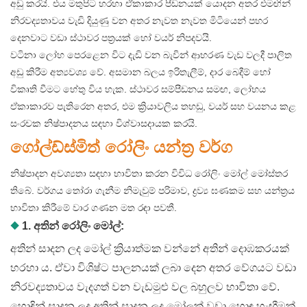
අඩු කරයි. එය මතුපිට හරහා ඒකාකාර පීඩනයක් යොදන අතර එමඟින්
නිරවද්‍යතාවය වැඩි දියුණු වන අතර නැවත නැවත මිටියෙන් පහර
දෙනවාට වඩා ස්ථාවර පත්‍රයක් හෝ වයර් නිපදවයි.
වටිනා ලෝහ පෙරළෙන විට දැඩි වන බැවින් ආභරණ වැඩ වලදී පාලිත
අඩු කිරීම අත්‍යවශ්‍ය වේ. අසමාන බලය ඉරිතැලීම්, දාර බෙදීම් හෝ
විකෘති වීමට හේතු විය හැක. ස්ථාවර සම්පීඩනය සමඟ, ලෝහය
ඒකාකාරව පැතිරෙන අතර, එම ක්‍රියාවලිය තහඩු, වයර් සහ වයනය කළ
සංරචක නිෂ්පාදනය සඳහා විශ්වාසදායක කරයි.
ගෝල්ඩ්ස්මිත් රෝලිං යන්ත්‍ර වර්ග
නිෂ්පාදන අවශ්‍යතා සඳහා භාවිතා කරන විවිධ රෝලිං මෝල් මෝස්තර
තිබේ. වර්ගය තෝරා ගැනීම නිමැවුම් පරිමාව, ද්‍රව්‍ය ඝණකම සහ යන්ත්‍රය
භාවිතා කිරීමේ වාර ගණන මත රඳා පවතී.
◆
1. අතින් රෝලිං මෝල්:
අතින් සාදන ලද මෝල් ක්‍රියාත්මක වන්නේ අතින් දොඹකරයක්
හරහා ය. ඒවා විශිෂ්ට පාලනයක් ලබා දෙන අතර වේගයට වඩා
නිරවද්‍යතාවය වැදගත් වන වැඩමුළු වල බහුලව භාවිතා වේ.
හොඳින් සාදන ලද අතින් සාදන ලද මෝලක් වඩා හොඳ හැඟීමක්