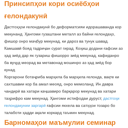
Принсипҳои кори осиёбҳои
ғелондакунӣ
Дастгоҳҳои ғелондакунӣ бо деформатсияи идорашаванда кор
мекунанд. Ҳангоми гузаштани металл аз байни ғелондаҳо,
фишор онро маҷбур мекунад, ки дароз ва тунук шавад.
Камшавӣ бояд тадриҷан сурат гирад. Коҳиш додани ғафсии аз
ҳад зиёд дар як гузариш фишорро зиёд мекунад, кафиданро
ба вуҷуд меорад ва метавонад мошинро аз ҳад зиёд бор
кунад.
Коргарони ботаҷриба марҳила ба марҳила ғелонда, вақте ки
сахтшавии кор ба амал меояд, онро мемоланд. Ин давра
чандирӣ ва хатари каҷшавиро барқарор мекунад ва хатари
таҳрифро кам мекунад. Ҳангоми истифодаи дуруст,
дастгоҳи
ғелондакунии заргарӣ
ғафсии якхела ва сатҳҳои тозаро бо
талаботи ҳадди ақали коркард таъмин мекунад.
Барномаҳои маъмулии семинар