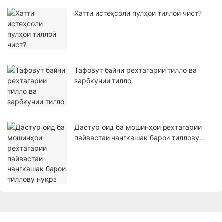
Хатти истеҳсоли пулҳои тиллоӣ чист?
Тафовут байни рехтагарии тилло ва
зарбкунии тилло
Дастур оид ба мошинҳои рехтагарии
пайвастаи чангкашак барои тиллову
нуқра