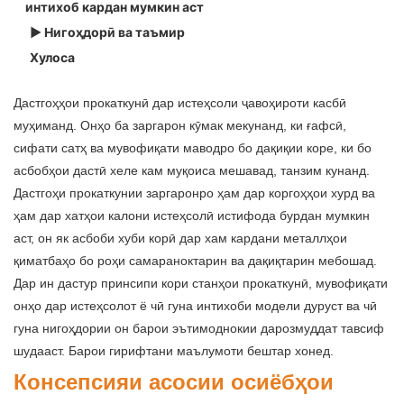
интихоб кардан мумкин аст
▶ Нигоҳдорӣ ва таъмир
Хулоса
Дастгоҳҳои прокаткунӣ дар истеҳсоли ҷавоҳироти касбӣ
муҳиманд. Онҳо ба заргарон кӯмак мекунанд, ки ғафсӣ,
сифати сатҳ ва мувофиқати маводро бо дақиқии коре, ки бо
асбобҳои дастӣ хеле кам муқоиса мешавад, танзим кунанд.
Дастгоҳи прокаткунии заргаронро ҳам дар коргоҳҳои хурд ва
ҳам дар хатҳои калони истеҳсолӣ истифода бурдан мумкин
аст, он як асбоби хуби корӣ дар хам кардани металлҳои
қиматбаҳо бо роҳи самараноктарин ва дақиқтарин мебошад.
Дар ин дастур принсипи кори станҳои прокаткунӣ, мувофиқати
онҳо дар истеҳсолот ё чӣ гуна интихоби модели дуруст ва чӣ
гуна нигоҳдории он барои эътимоднокии дарозмуддат тавсиф
шудааст. Барои гирифтани маълумоти бештар хонед.
Консепсияи асосии осиёбҳои