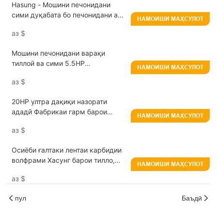
Hasung - Мошини печонидани
сими дуқабата бо печонидани аз
НАМОИШИ МАҲСУЛОТ
10 мм то 0.1 мм барои тилло/
аз
$
нуқра/мис
Мошини печонидани варақи
тиллоӣ ва сими 5.5HP
НАМОИШИ МАҲСУЛОТ
Истеҳсолкунандаи комбинати
аз
$
заргарӣ
20HP ултра дақиқи назорати
ададӣ Фабрикаи гарм барои
НАМОИШИ МАҲСУЛОТ
хӯлаҳои нуқраи тилло
аз
$
Осиёби ғалтаки лентаи карбидии
волфрами Хасунг барои тилло,
НАМОИШИ МАҲСУЛОТ
нуқра, мис, платина
аз
$
пул
Баъдӣ