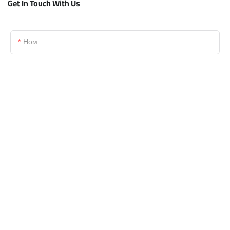
Get In Touch With Us
Ном
Почтаи Электронӣ
Телефон/WhatsApp/Skype
Номи Ширкат
Файл
Мундариҷа