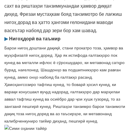
сахт ва риштаҳои танзимкунандаи ҳамвор диққат
диҳед. Фрезаи мустаҳкам бояд танзимотро бе лағжиш
нигоҳ дорад ва ҳатто ҳангоми ғелонидани маводи
васеътар набояд дар зери бор хам шавад.
▶
Нигоҳдорӣ ва таъмир
Барои нигоҳ доштани дақиқӣ, стани прокатро тоза, ҳамвор ва
муҳофизатӣ нигоҳ доред. Ҳар як истифода ғалтакҳоро пок
кунед ва металли ифлос ё сӯрохшударо, ки метавонад сатҳро
бурад, нағелонед. Шашдонҳо ва подшипникҳоро кам равған
кунед, аммо онҳо набояд ба ғалтакҳо расанд.
Ҳамоҳангсозиро тафтиш кунед, то боварӣ ҳосил кунед, ки
варақи конусшакл вуҷуд надорад, ғалтакҳоро дар марҳилаи
аввал тафтиш кунед ва осиёбро дар ҷои хушк гузоред, то аз
зангзанӣ пешгирӣ кунед. Риштаҳои танзимро барои танзимоти
дақиқ тоза нигоҳ доред ва аз таъсирҳое, ки метавонанд
калибрченкуниро тағйир диҳанд, пешгирӣ кунед.