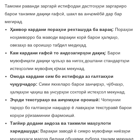
Тамоми раванди заргарӣ истифодаи дастгоҳҳои заргариро
барои танзими дақиқи ғафсӣ, шакл ва анҷомёбӣ дар бар
мегирад.
Ҳамвор кардани пораҳои рехташуда ба варақ:
Пораҳои
ноҳамворро ба маводи варақии корӣ барои ҳалқаҳо,
овезаҳо ва ороишҳо табдил медиҳад.
Кам кардани ғафсӣ то андозагирҳои дақиқ:
Барои
мувофиқати дақиқи ҷузъҳо ва нигоҳ доштани стандартҳои
истеҳсолии мувофиқ кӯмак мекунад.
Омода кардани сим бо истифода аз ғалтакҳои
чуқурчадор:
Сими якхеларо барои занҷирҳо, чӯбчаҳо,
ҳалқаҳои ҷаҳиш ва унсурҳои сохторӣ истеҳсол мекунад.
Эҷоди текстураҳо ва анҷомҳои ороишӣ:
Чопкунии
тарҳҳо бо ғалтакҳои нақшдор ё лавҳаҳои текстуравӣ барои
корҳои рӯизаминии фармоишӣ.
Тағйир додани андоза ва такмили маҳсулоти
харидашуда:
Варақаи заводӣ ё симро мувофиқи ниёзҳои
мушаххаси мағоза бидуни обшавии дубора танзим мекунад.