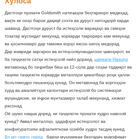
Хулоса
Дастгоҳи прокати Goldsmith натиҷаҳои беҳтаринро медиҳад,
вақте ки онҳо барои дақиқӣ сохта ва дуруст нигоҳдорӣ карда
шаванд. Дастгоҳи дуруст ба истеҳсоли варақаҳо ва симҳои
тозатар мусоидат мекунад, коркарди такрориро кам мекунад
ва ҳосилнокиро дар тамоми корҳо яксон нигоҳ медорад.
Дар мавриди заргарон ва истеҳсолкунандагони ҷавоҳирот, ки
ба таҷҳизоти сатҳи истеҳсолӣ ниёз доранд,
ширкати Hasung
метавонад бо таҷрибаи беш аз 12-сола дар соҳаи тадқиқот ва
таҳияи таҷҳизоти коркарди металлҳои қиматбаҳо роҳи ҳалли
боэътимодро пешниҳод кунад. Он метавонад ба коргоҳҳои
хурд ва амалиётҳои калонтари истеҳсолӣ бо системаҳои
муҳандисие, ки иҷрои мунтазамро талаб мекунанд, хизмат
расонад.
Оё шумо нақша доред, ки таҷҳизоти прокати худро навсозӣ
кунед? Аввал металлҳо, ҳадафҳои истеҳсолот ва
конфигуратсияи афзалиятноки осиёби худро тасдиқ кунед.
Бо мо тамос гиред
барои муҳокимаи беҳтарин мувофиқат