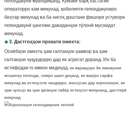
ғелондакунӣ мувофиқанд. Кӯмаки барқ ​​хастагии
операторро кам мекунад, қобилияти ғелондакуниро
беҳтар мекунад ва ба нигоҳ доштани фишори устувори
ғелондакунӣ ҳангоми давиданҳои тӯлонӣ мусоидат
мекунад.
◆
3. Дастгоҳҳои прокати омехта:
Осиёбҳои омехта ҳам ғалтакҳои ҳамвор ва ҳам
ғалтакҳои чуқурдорро дар як агрегат доранд. Ин ба
истифодаи rs имкон медиҳад,
ки варақҳоро бе ивазкунии
мошинҳо ғелонда, симро шакл диҳанд, ки вақтро сарфа
мекунад ва истеҳсоли чандирро, махсусан дар корхонаҳое, ки
ҳам ҷузъҳо ва ҳам қисмҳои тайёр истеҳсол мекунанд, дастгирӣ
мекунад.