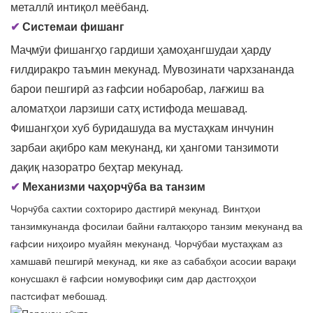
металлӣ интиқол меёбанд.
✔
Системаи фишанг
Маҷмӯи фишангҳо гардиши ҳамоҳангшудаи ҳарду
ғилдиракро таъмин мекунад. Мувозинати чархзананда
барои пешгирӣ аз ғафсии нобаробар, лағжиш ва
аломатҳои ларзиши сатҳ истифода мешавад.
Фишангҳои хуб буридашуда ва мустаҳкам инчунин
зарбаи ақибро кам мекунанд, ки ҳангоми танзимоти
дақиқ назоратро беҳтар мекунад.
✔
Механизми чаҳорчӯба ва танзим
Чорчӯба сахтии сохториро дастгирӣ мекунад. Винтҳои
танзимкунанда фосилаи байни ғалтакҳоро танзим мекунанд ва
ғафсии ниҳоиро муайян мекунанд. Чорчӯбаи мустаҳкам аз
хамшавӣ пешгирӣ мекунад, ки яке аз сабабҳои асосии варақи
конусшакл ё ғафсии номувофиқи сим дар дастгоҳҳои
пастсифат мебошад.