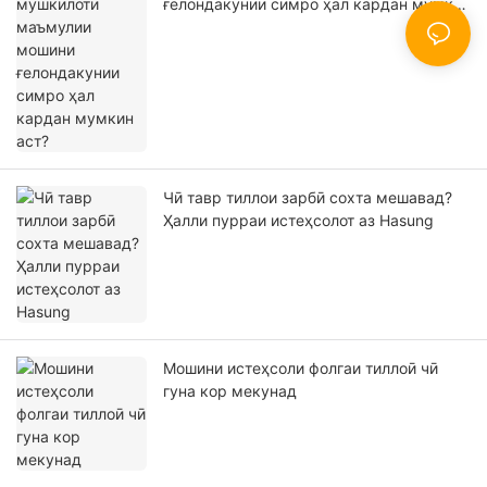
ғелондакунии симро ҳал кардан мумкин
аст?
Чӣ тавр тиллои зарбӣ сохта мешавад?
Ҳалли пурраи истеҳсолот аз Hasung
Мошини истеҳсоли фолгаи тиллоӣ чӣ
гуна кор мекунад