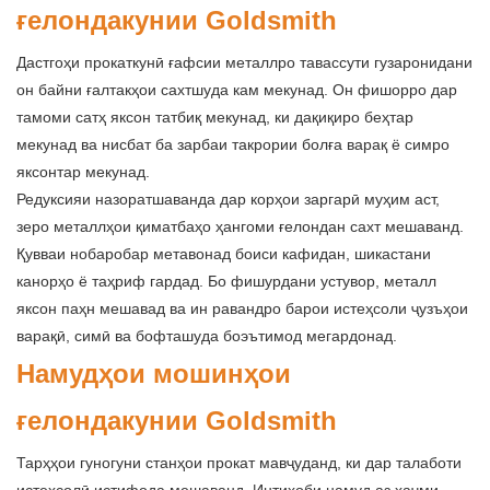
ғелондакунии Goldsmith
Дастгоҳи прокаткунӣ ғафсии металлро тавассути гузаронидани
он байни ғалтакҳои сахтшуда кам мекунад. Он фишорро дар
тамоми сатҳ яксон татбиқ мекунад, ки дақиқиро беҳтар
мекунад ва нисбат ба зарбаи такрории болға варақ ё симро
яксонтар мекунад.
Редуксияи назоратшаванда дар корҳои заргарӣ муҳим аст,
зеро металлҳои қиматбаҳо ҳангоми ғелондан сахт мешаванд.
Қувваи нобаробар метавонад боиси кафидан, шикастани
канорҳо ё таҳриф гардад. Бо фишурдани устувор, металл
яксон паҳн мешавад ва ин равандро барои истеҳсоли ҷузъҳои
варақӣ, симӣ ва бофташуда боэътимод мегардонад.
Намудҳои мошинҳои
ғелондакунии Goldsmith
Тарҳҳои гуногуни станҳои прокат мавҷуданд, ки дар талаботи