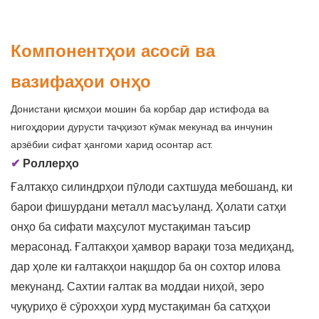
Компонентҳои асосӣ ва
вазифаҳои онҳо
Донистани қисмҳои мошин ба корбар дар истифода ва
нигоҳдории дурусти таҷҳизот кӯмак мекунад ва инчунин
арзёбии сифат ҳангоми харид осонтар аст.
✔
Роллерҳо
Ғалтакҳо силиндрҳои пӯлоди сахтшуда мебошанд, ки
барои фишурдани металл масъуланд. Ҳолати сатҳи
онҳо ба сифати маҳсулот мустақиман таъсир
мерасонад. Ғалтакҳои ҳамвор варақи тоза медиҳанд,
дар ҳоле ки ғалтакҳои нақшдор ба он сохтор илова
мекунанд. Сахтии ғалтак ва моддаи ниҳоӣ, зеро
чуқуриҳо ё сӯрохҳои хурд мустақиман ба сатҳҳои