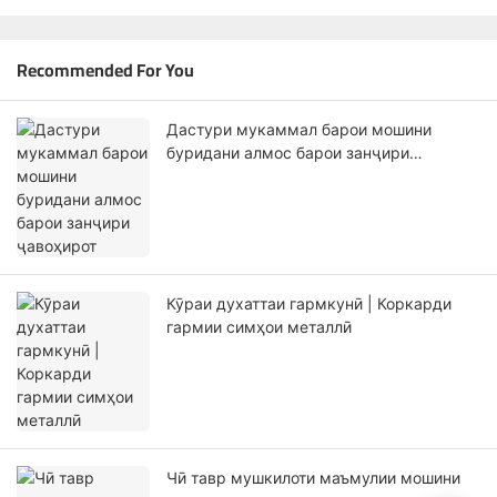
Recommended For You
Дастури мукаммал барои мошини
буридани алмос барои занҷири
ҷавоҳирот
Кӯраи духаттаи гармкунӣ | Коркарди
гармии симҳои металлӣ
Чӣ тавр мушкилоти маъмулии мошини