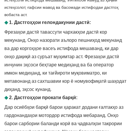
истеҳсолӣ истифода мешаванд. Интихоби намуд аз ҳаҷми
истеҳсолот, ғафсии мавод ва басомади истифодаи дастгоҳ
вобаста аст.
◆
1. Дастгоҳҳои ғелондакунии дастӣ:
Фрезаҳои дастӣ тавассути чархакҳои дастӣ кор
мекунанд. Онҳо назорати аълоро пешниҳод мекунанд
ва дар коргоҳҳое васеъ истифода мешаванд, ки дар
онҳо дақиқӣ аз суръат муҳимтар аст. Фрезаҳои дастӣ
инчунин эҳсоси беҳтаре медиҳанд ва ба оператор
имкон медиҳанд, ки тағйироти муқовиматро, ки
метавонанд аз сахтшавии кор ё номувофиқатӣ шаҳодат
диҳанд, эҳсос кунанд.
◆
2. Дастгоҳҳои прокати барқӣ:
Дар осиёбҳои барқӣ барои ҳаракат додани ғалтакҳо аз
гардонандаҳои мотордор истифода мебаранд. Онҳо
барои сарбории баланди корӣ ва ҷадвалҳои такрории