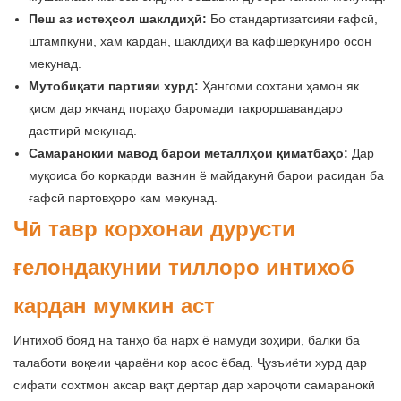
Пеш аз истеҳсол шаклдиҳӣ:
Бо стандартизатсияи ғафсӣ,
штампкунӣ, хам кардан, шаклдиҳӣ ва кафшеркуниро осон
мекунад.
Мутобиқати партияи хурд:
Ҳангоми сохтани ҳамон як
қисм дар якчанд пораҳо баромади такроршавандаро
дастгирӣ мекунад.
Самаранокии мавод барои металлҳои қиматбаҳо:
Дар
муқоиса бо коркарди вазнин ё майдакунӣ барои расидан ба
ғафсӣ партовҳоро кам мекунад.
Чӣ тавр корхонаи дурусти
ғелондакунии тиллоро интихоб
кардан мумкин аст
Интихоб бояд на танҳо ба нарх ё намуди зоҳирӣ, балки ба
талаботи воқеии ҷараёни кор асос ёбад. Ҷузъиёти хурд дар
сифати сохтмон аксар вақт дертар дар хароҷоти самаранокӣ