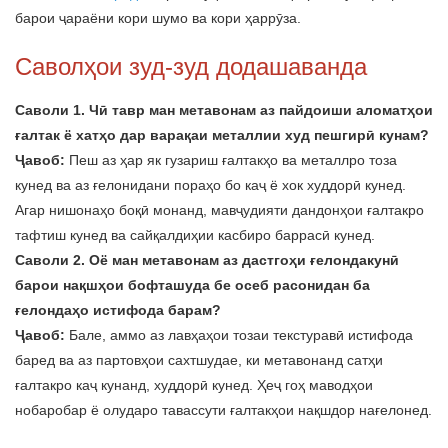
барои ҷараёни кори шумо ва кори ҳаррӯза.
Саволҳои зуд-зуд додашаванда
Саволи 1. Чӣ тавр ман метавонам аз пайдоиши аломатҳои
ғалтак ё хатҳо дар варақаи металлии худ пешгирӣ кунам?
Ҷавоб:
Пеш аз ҳар як гузариш ғалтакҳо ва металлро тоза
кунед ва аз ғелонидани пораҳо бо каҷ ё хок худдорӣ кунед.
Агар нишонаҳо боқӣ монанд, мавҷудияти дандонҳои ғалтакро
тафтиш кунед ва сайқалдиҳии касбиро баррасӣ кунед.
Саволи 2. Оё ман метавонам аз дастгоҳи ғелондакунӣ
барои нақшҳои бофташуда бе осеб расонидан ба
ғелондаҳо истифода барам?
Ҷавоб:
Бале, аммо аз лавҳаҳои тозаи текстуравӣ истифода
баред ва аз партовҳои сахтшудае, ки метавонанд сатҳи
ғалтакро каҷ кунанд, худдорӣ кунед. Ҳеҷ гоҳ маводҳои
нобаробар ё олударо тавассути ғалтакҳои нақшдор нағелонед.