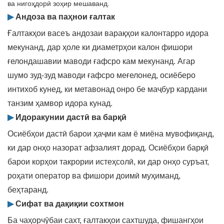
ва нигоҳдорӣ зоҳир мешаванд.
▶
Андоза ва паҳнои ғалтак
Ғалтакҳои васеъ андозаи варақҳои калонтарро идора
мекунанд, дар ҳоле ки диаметрҳои калон фишори
ғелондашавии маводи ғафсро кам мекунанд. Агар
шумо зуд-зуд маводи ғафсро меғелонед, осиёберо
интихоб кунед, ки метавонад онро бе маҷбур кардани
танзим ҳамвор идора кунад.
▶
Идоракунии дастӣ ва барқӣ
Осиёбҳои дастӣ барои ҳаҷми кам ё миёна мувофиқанд,
ки дар онҳо назорат афзалият дорад. Осиёбҳои барқӣ
барои корҳои такрории истеҳсолӣ, ки дар онҳо суръат,
роҳати оператор ва фишори доимӣ муҳиманд,
беҳтаранд.
▶
Сифат ва дақиқии сохтмон
Ба чаҳорчӯбаи сахт, ғалтакҳои сахтшуда, фишангҳои