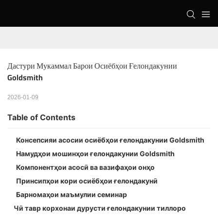
Дастури Мукаммал Барои Осиёбҳои Ғелондакунии 
Goldsmith
2026-01-09
Table of Contents
Консепсияи асосии осиёбҳои ғелондакунии Goldsmith
Намудҳои мошинҳои ғелондакунии Goldsmith
Компонентҳои асосӣ ва вазифаҳои онҳо
Принсипҳои кори осиёбҳои ғелондакунӣ
Барномаҳои маъмулии семинар
Чӣ тавр корхонаи дурусти ғелондакунии тиллоро