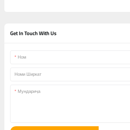
Get In Touch With Us
Ном
Номи Ширкат
Мундариҷа