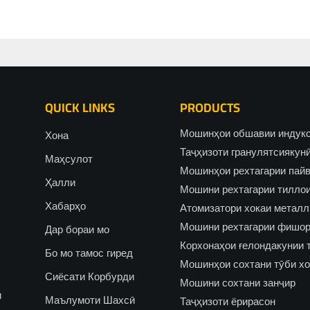
QUICK LINKS
PRODUCTS
Мошинҳои обшавии индук
Хона
Таҷҳизоти гранулятсиякун
Маҳсулот
Мошинҳои рехтагарии пай
Ҳалли
Мошини рехтагарии тиллои
Хабарҳо
Атомизатори хокаи металл
Мошини рехтагарии фишор
Дар бораи мо
Корхонаҳои ғелондакунии 
Бо мо тамос гиред
Мошинҳои сохтани тӯби х
Сиёсати Корбурди
Мошини сохтани занҷир
и
Маълумоти Шахсӣ
Таҷҳизоти ёрирасон