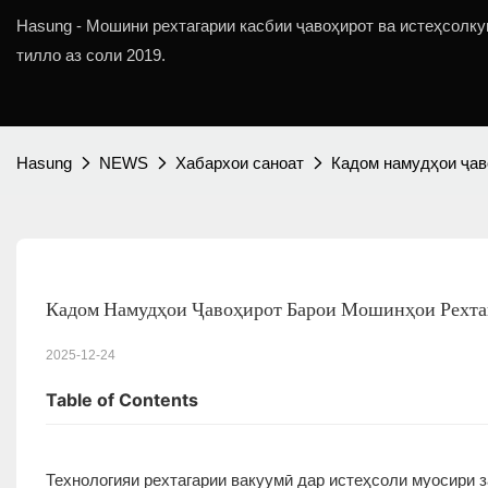
Hasung - Мошини рехтагарии касбии ҷавоҳирот ва истеҳсолку
тилло аз соли 2019.
Hasung
NEWS
Хабархои саноат
Кадом намудҳои ҷав
Кадом Намудҳои Ҷавоҳирот Барои Мошинҳои Рехта
2025-12-24
Table of Contents
Технологияи рехтагарии вакуумӣ дар истеҳсоли муосири з