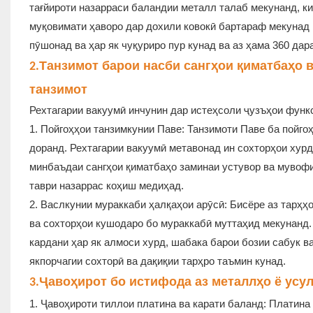
тағйироти назарраси баландии металл талаб мекунанд, к
муқовимати ҳаворо дар дохили ковокӣ бартараф мекунад 
пӯшонад ва ҳар як чуқуриро пур кунад ва аз ҳама 360 дара
Танзимот барои насби сангҳои қиматбаҳо в
2.
танзимот
Рехтагарии вакуумӣ инчунин дар истеҳсоли ҷузъҳои функ
1. Пойгоҳҳои танзимкунии Паве: Танзимоти Паве ба пойго
доранд. Рехтагарии вакуумӣ метавонад ин сохторҳои хурд
минбаъдаи сангҳои қиматбаҳо заминаи устувор ва мувофи
таври назаррас коҳиш медиҳад.
2. Васлкунии мураккаби ҳалқаҳои арӯсӣ: Бисёре аз тарҳҳ
ва сохторҳои кушодаро бо мураккабӣ муттаҳид мекунанд.
кардани ҳар як алмоси хурд, шабака барои бозии сабук ва
якпорчагии сохторӣ ва дақиқии тарҳро таъмин кунад.
Ҷавоҳирот бо истифода аз металлҳо ё усу
3.
1. Ҷавоҳироти тиллои платина ва карати баланд: Платин