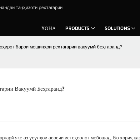
нандаи таҷҳизоти рехтагарии
ХОНА
PRODUCTS
SOLUTIONS
оҳирот барои мошинҳои рехтагарии вакуумӣ беҳтаранд?
гарии Вакуумӣ Беҳтаранд?
аргарӣ яке аз усулҳои асосии истеҳсолот мебошад. Бо хориҷ ка