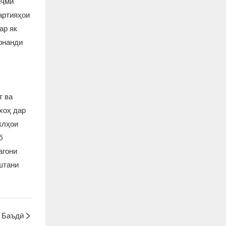
аҷми
артияҳои
ар як
онанди
т ва
 хоҳ дар
клҳои
б
агони
штани
Баъдӣ