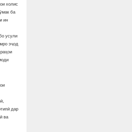
лои холис
ӯмак ба
и ин
бо усули
амро эҷод
ураҳои
моди
рои
ӣ,
отипӣ дар
ӣ ва