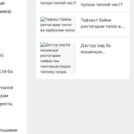
мӣ
пулҳои тиллоӣ чист?
амвор
Тафовут байни
рехтагарии тилло ва
зарбкунии тилло
Дастур оид ба
мошинҳои
ёз
рехтагарии
пайвастаи чангкашак
барои тиллову нуқра
стӣ ба
еталлӣ
ҳкам
рехта,
оеъшавии