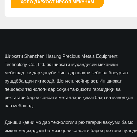
ҲОЛО ДАРХОСТ ИРСОЛ МЕКУНАМ
Ширкати Shenzhen Hasung Precious Metals Equipment
Technology Co., Ltd. як ширкати муҳандисии механикӣ
мебошад, ки дар ҷануби Чин, дар шаҳри зебо ва босуръат
рушдёбандаи иқтисодӣ, Шенҷен, ҷойгир аст. Ин ширкат
пешсафи технологӣ дар соҳаи таҷҳизоти гармидиҳӣ ва
рехтагарӣ барои саноати металлҳои қиматбаҳо ва маводҳои
нав мебошад.
Дониши қавии мо дар технологияи рехтагарии вакуумӣ ба мо
имкон медиҳад, ки ба мизоҷони саноатӣ барои рехтани пӯлод