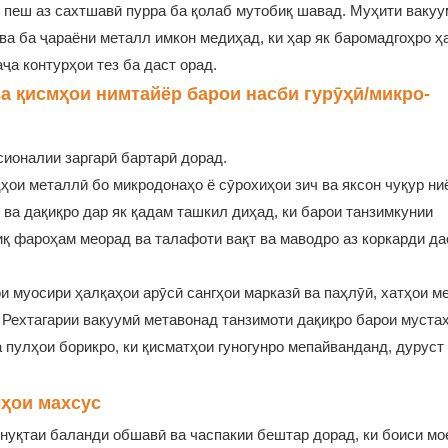
и пеш аз сахтшавӣ пурра ба қолаб мутобиқ шавад. Муҳити вакуу
ва ба ҷараёни металл имкон медиҳад, ки ҳар як баромадгоҳро ҳ
ҷа контурҳои тез ба даст орад.
а қисмҳои нимтайёр барои насби гурӯҳӣ/микро-
сионалии заргарӣ бартарӣ дорад.
ҳҳои металлӣ бо микродонаҳо ё сӯрохиҳои зич ва яксон чуқур ни
 ва дақиқро дар як қадам ташкил диҳад, ки барои танзимкунии
қ фароҳам меорад ва талафоти вақт ва маводро аз коркарди да
ои муосири ҳалқаҳои арӯсӣ сангҳои марказӣ ва паҳлӯӣ, хатҳои м
 Рехтагарии вакуумӣ метавонад танзимоти дақиқро барои муста
 пулҳои борикро, ки қисматҳои гуногунро мепайванданд, дуруст 
лҳои махсус
а нуқтаи баланди обшавӣ ва часпакии бештар дорад, ки боиси м