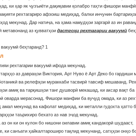
иҳад, ки ҳар як ҷузъиёти дақиқавии қолабро таҳти фишори манфӣ
ффақияти рехтагариро афзоиш медиҳад, балки инчунин бартариҳо
ҳод мекунад. Дар натиҷа, на ҳама намудҳои заргарӣ аз ин раван
ӣ метавонанд аз қувватҳои
дастгоҳи рехтагарии вакуумӣ
беҳ
ал
гияи рехтагарии вакуумӣ ифода мекунад.
 тарҳҳо аз давраҳои Виктория, Арт Нуво ё Арт Деко бо гардиши 
ботаникӣ ва релефҳои мураккаби тасвирӣ тавсиф мешаванд. Рех
ҳои амиқ ва тарқишҳои танг душворӣ мекашад, ки аксар вақт ба
оӣ оварда мерасонад. Фишори манфии ба вуҷуд омада, ки аз рех
қ амал мекунад ва кафолат медиҳад, ки металли гудохта ҳатто 
арҳҳои таърихиро бехато аз нав эҷод мекунад.
 аз он ки он кулон бо нишони оилавии амиқ кандакорӣ шудааст,
, ки санъати ҳайкалтароширо тақлид мекунанд, сатҳҳои онҳо б