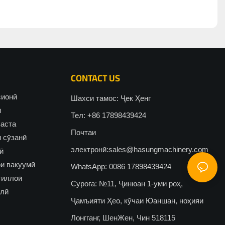
CONTACT US
сионӣ
Шахси тамос: Ҷек Ҳенг
ӣ
Тел: +86 17898439424
васта
Почтаи
 сӯзанӣ
электронӣ:
sales@hasungmachinery.com
ӣ
и вакуумӣ
WhatsApp: 0086 17898439424
тиллоӣ
Суроға: №11, Ҷинюан 1-уми роҳ,
олӣ
Ҷамъияти Ҳео, кӯчаи Юаншан, ноҳияи
Лонгганг, ШенЖен, Чин 518115