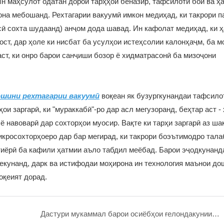
 маҳсулот одатан дорои тарҳҳои беназир, тафсилоти бой ва ҳ
она мебошанд. Рехтагарии вакуумӣ имкон медиҳад, ки такрори п
сӣ сохта шудаанд) анҷом дода шавад. Ин кафолат медиҳад, ки ҳ
ст, дар ҳоле ки нисбат ба усулҳои истеҳсолии калонҳаҷм, ба м
аст, ки онро барои санҷиши бозор ё хидматрасонӣ ба мизоҷони
шини рехтагарии вакуумӣ
воқеан як бузургкунандаи тафсило
и заргарӣ, ки "мураккабӣ"-ро дар асл мегузоранд, беҳтар аст -
ё навоварӣ дар сохторҳои муосир. Вақте ки тарҳи заргарӣ аз ша
икросохторҳоеро дар бар мегирад, ки такрори боэътимодро тала
хтиёрӣ ба кафили ҳатмии аъло табдил меёбад. Барои эҷодкунанд
мекунанд, дарк ва истифодаи моҳирона ин технология маънои до
оқеият дорад.
Дастури мукаммал барои осиёбҳои ғелондакунии Goldsmith