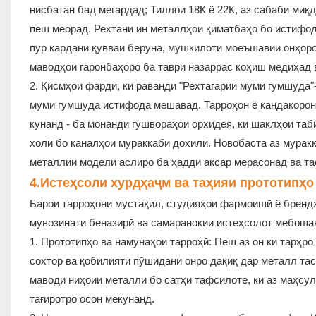
нисбатан бад мегардад; Тиллои 18К ё 22К, аз сабаби миқ
пеш меорад. Рехтани ин металлҳои қиматбаҳо бо истифода
пур кардани қувваи беруна, мушкилоти моеъшавии онҳоро
маводҳои гаронбаҳоро ба таври назаррас коҳиш медиҳад 
2. Қисмҳои фардӣ, ки раванди "Рехтагарии муми гумшуда"-
муми гумшуда истифода мешавад. Тарроҳон ё кандакорон
кунанд - ба монанди гӯшвораҳои орхидея, ки шаклҳои таб
холӣ бо каналҳои мураккаби дохилӣ. Новобаста аз мурак
металлии модели аслиро ба ҳадди аксар мерасонад ва т
4.
Истеҳсоли хурдҳаҷм ва таҳияи прототипҳо
Барои тарроҳони мустақил, студияҳои фармоишӣ ё брендҳ
мувозинати беназирӣ ва самаранокии истеҳсолот мебоша
1. Прототипҳо ва намунаҳои тарроҳӣ: Пеш аз он ки тарҳро
сохтор ва қобилияти пӯшидани онро дақиқ дар металл тас
маводи ниҳоии металлӣ бо сатҳи тафсилоте, ки аз маҳсул
тағиротро осон мекунанд.