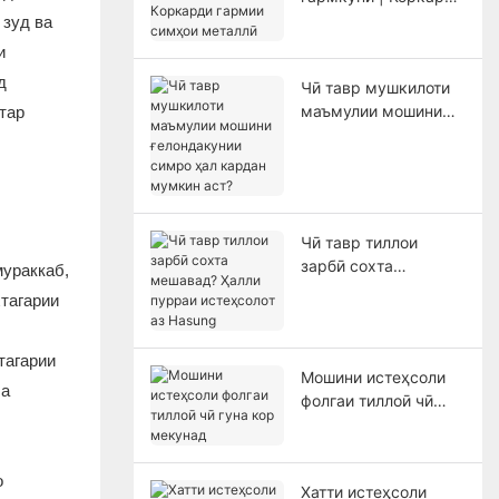
гармии симҳои
 зуд ва
металлӣ
и
д
Чӣ тавр мушкилоти
маъмулии мошини
тар
ғелондакунии симро
ҳал кардан мумкин
аст?
Чӣ тавр тиллои
зарбӣ сохта
мураккаб,
мешавад? Ҳалли
тагарии
пурраи истеҳсолот
аз Hasung
тагарии
Мошини истеҳсоли
ба
фолгаи тиллоӣ чӣ
гуна кор мекунад
о
Хатти истеҳсоли