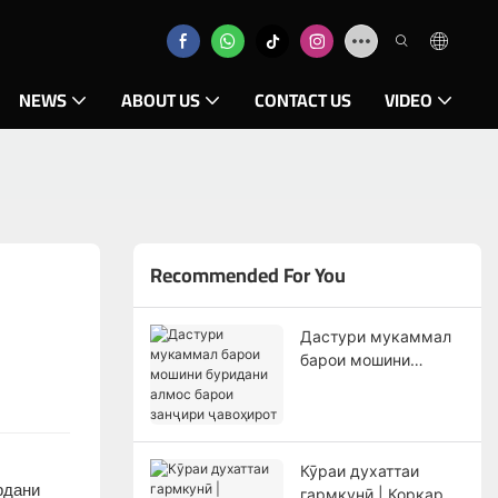
NEWS
ABOUT US
CONTACT US
VIDEO
Recommended For You
Дастури мукаммал
барои мошини
буридани алмос
барои занҷири
ҷавоҳирот
Кӯраи духаттаи
рдани
гармкунӣ | Коркарди