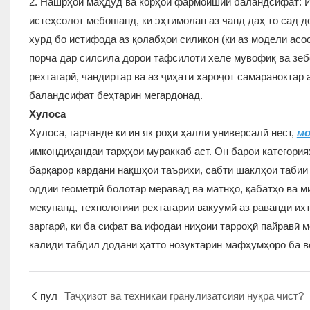
2. Нашрҳои маҳдуд ва корҳои фармоишии баландсифат: Ин
истеҳсолот мебошанд, ки эҳтимолан аз чанд даҳ то сад д
хурд бо истифода аз қолабҳои силикон (ки аз модели асо
порча дар силсила дорои тафсилоти хеле мувофиқ ва зебо
рехтагарӣ, чандиртар ва аз ҷиҳати хароҷот самараноктар 
баландсифат беҳтарин мегардонад.
Хулоса
Хулоса, гарчанде ки ин як роҳи ҳалли универсалӣ нест,
мо
имкондиҳандаи тарҳҳои мураккаб аст. Он барои категорияҳо
барқарор кардани нақшҳои таърихӣ, сабти шаклҳои табиӣ 
оддии геометрӣ болотар меравад ва матнҳо, қабатҳо ва м
мекунанд, технологияи рехтагарии вакуумӣ аз раванди и
заргарӣ, ки ба сифат ва ифодаи ниҳоии тарроҳӣ пайравӣ 
калиди табдил додани ҳатто нозуктарин мафҳумҳоро ба в
пул
Таҷҳизот ва техникаи гранулизатсияи нуқра чист?