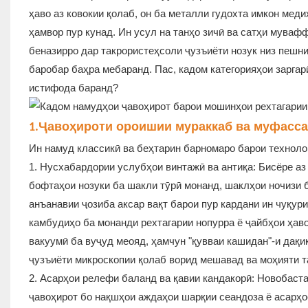
ҳаво аз ковокии қолаб, он ба металли гудохта имкон мед
ҳамвор пур кунад. Ин усул на танҳо зичӣ ва сатҳи мува
беназирро дар такрористеҳсоли ҷузъиёти нозук низ пешни
баробар баҳра мебаранд. Пас, кадом категорияҳои заргар
истифода баранд?
Ҷавоҳироти ороишии мураккаб ва муфасс
1.
Ин намуд классикӣ ва беҳтарин барномаро барои техноло
1. Нусхабардории услубҳои винтажӣ ва антиқа: Бисёре аз
бофтаҳои нозуки ба шакли тӯрӣ монанд, шаклҳои ночизи 
анъанавии ҷозиба аксар вақт барои пур кардани ин чуқури
камбудиҳо ба монанди рехтагарии нопурра ё ҷайбҳои ҳав
вакуумӣ ба вуҷуд меояд, ҳамчун "қувваи кашидан"-и дақи
ҷузъиёти микроскопии қолаб ворид мешавад ва моҳияти т
2. Асарҳои релефи баланд ва қавии кандакорӣ: Новобаста
ҷавоҳирот бо нақшҳои аждаҳои шарқии сеандоза ё асарҳое