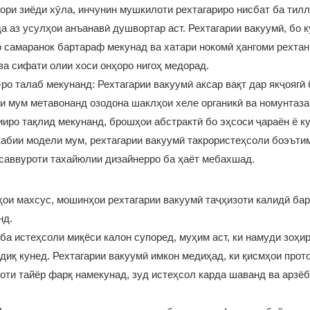
дори зиёди хӯла, инчунин мушкилоти рехтагариро нисбат ба тил
 аз усулҳои анъанавӣ душвортар аст. Рехтагарии вакуумӣ, бо к
 самаранок бартараф мекунад ва хатари нокомӣ ҳангоми рехтан
ва сифати олии хоси онҳоро нигоҳ медорад.
ро талаб мекунанд: Рехтагарии вакуумӣ аксар вақт дар якҷоягӣ 
и мум метавонанд озодона шаклҳои хеле органикӣ ва номунтаз
ииро тақлид мекунанд, брошҳои абстрактӣ бо эҳсоси ҷараён ё к
кабии модели мум, рехтагарии вакуумӣ такрористеҳсоли боэъти
асаввуроти тахайюлии дизайнерро ба ҳаёт мебахшад.
ои махсус, мошинҳои рехтагарии вакуумӣ таҷҳизоти калидӣ ба
нд.
 ба истеҳсоли миқёси калон супоред, муҳим аст, ки намуди зоҳир
диқ кунед. Рехтагарии вакуумӣ имкон медиҳад, ки қисмҳои прот
оти тайёр фарқ намекунад, зуд истеҳсол карда шаванд ва арзёб