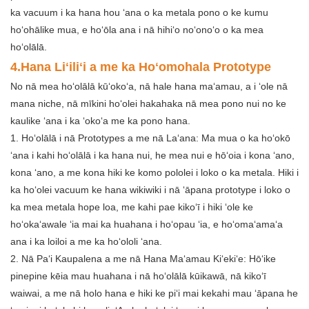
ka vacuum i ka hana hou ʻana o ka metala pono o ke kumu
hoʻohālike mua, e hoʻōla ana i nā hihiʻo noʻonoʻo o ka mea
hoʻolālā.
4.
Hana Liʻiliʻi a me ka Hoʻomohala Prototype
No nā mea hoʻolālā kūʻokoʻa, nā hale hana maʻamau, a i ʻole nā ​​​​​​
mana niche, nā mīkini hoʻolei hakahaka nā ​​​​mea pono nui no ke
kaulike ʻana i ka ʻokoʻa me ka pono hana.
1. Hoʻolālā i nā Prototypes a me nā Laʻana: Ma mua o ka hoʻokō
ʻana i kahi hoʻolālā i ka hana nui, he mea nui e hōʻoia i kona ʻano,
kona ʻano, a me kona hiki ke komo pololei i loko o ka metala. Hiki i
ka hoʻolei vacuum ke hana wikiwiki i nā ʻāpana prototype i loko o
ka mea metala hope loa, me kahi pae kikoʻī i hiki ʻole ke
hoʻokaʻawale ʻia mai ka huahana i hoʻopau ʻia, e hoʻomaʻamaʻa
ana i ka loiloi a me ka hoʻololi ʻana.
2. Nā Paʻi Kaupalena a me nā Hana Maʻamau Kiʻekiʻe: Hōʻike
pinepine kēia mau huahana i nā hoʻolālā kūikawā, nā kikoʻī
waiwai, a me nā holo hana e hiki ke piʻi mai kekahi mau ʻāpana he