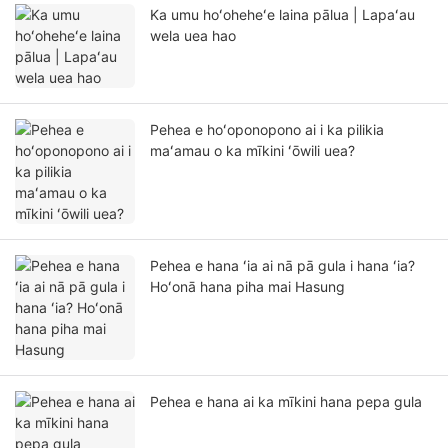
Ka umu hoʻoheheʻe laina pālua | Lapaʻau
wela uea hao
Pehea e hoʻoponopono ai i ka pilikia
maʻamau o ka mīkini ʻōwili uea?
Pehea e hana ʻia ai nā pā gula i hana ʻia?
Hoʻonā hana piha mai Hasung
Pehea e hana ai ka mīkini hana pepa gula