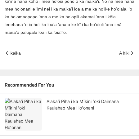
kaʻina hana koho i mea hōʻoia pono o ka maikaʻi. No nā mea hana
mea hoʻonani e ʻimi nei i ka maikaʻi loa a me ka hōʻike hoʻolālā, ʻo
ka hoʻomaopopo ʻana a me ka hoʻopili akamai ʻana i kēia
ʻenehana ʻo ia hoʻi ka loaʻa ʻana o ke kī i ka hoʻololi ʻana i nā
manaʻo palupalu loa i ka ʻoiaʻiʻo.
ikaika
A hiki
Recommended For You
Alakaʻi Piha i ka Mīkini ʻoki Daimana
Kaulahao Mea Hoʻonani