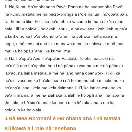
1. Nā Kumu Hoʻonohonoho Pavé: Pono nā hoʻonohonoho Pavé i
nā kumu metala me nā micro-prongs a i ʻole nā ​​​​lua i hoʻopaʻa paʻa
ʻia, hohonu like. Hiki i ka hoʻoheheʻe vacuum ke hana i kēia mau
hale liʻiliʻi a pololei i hoʻokahi ʻanuʻu, e hāʻawi ana i kahi kahua paʻa
a kūlike no ka hoʻonohonoho ʻana i nā pōhaku makamae ma
hope, e hōʻemi nui ana i ka manawa a me ka nalowale o nā mea
mai ka hoʻopau ʻana i ke kumu lima.
2. Nā Hoʻopaʻa Apo Hoʻopalau Paʻakikī: Hoʻohui paʻakikī nā
hoʻolālā apo hoʻopalau hou i nā pōhaku waena a me nā pōhaku
ʻaoʻao, nā laina metala, a me nā ʻano hana openwork. Hiki i ka
hoʻolei vacuum ke hoʻolei pono i nā hoʻonohonoho minuke no ka
hoʻopaʻa ʻana i kēlā me kēia daimana liʻiliʻi, ka latticework no ka
pāʻani māmā, a me nā alahaka lahilahi e hoʻopili ana i nā ʻāpana
like ʻole, e hōʻoiaʻiʻo ana i ka pono o ke kūkulu ʻana a me ka
pololei o ka hoʻolālā.
Nā Mea Hoʻonani e Hoʻohana ana i nā Metala
3.
Kūikawā a i ʻole nā ​​​​ʻenehana