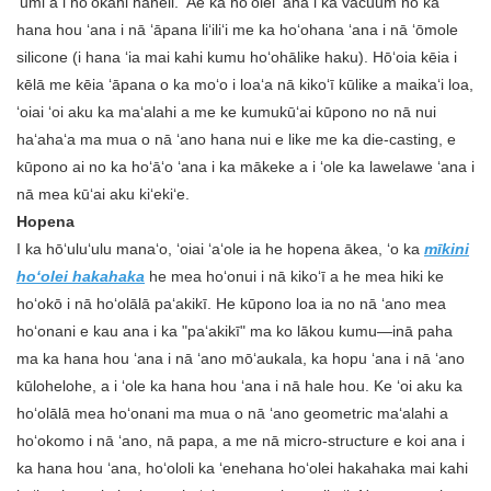
ʻumi a i hoʻokahi haneli. ʻAe ka hoʻolei ʻana i ka vacuum no ka
hana hou ʻana i nā ʻāpana liʻiliʻi me ka hoʻohana ʻana i nā ʻōmole
silicone (i hana ʻia mai kahi kumu hoʻohālike haku). Hōʻoia kēia i
kēlā me kēia ʻāpana o ka moʻo i loaʻa nā kikoʻī kūlike a maikaʻi loa,
ʻoiai ʻoi aku ka maʻalahi a me ke kumukūʻai kūpono no nā nui
haʻahaʻa ma mua o nā ʻano hana nui e like me ka die-casting, e
kūpono ai no ka hoʻāʻo ʻana i ka mākeke a i ʻole ka lawelawe ʻana i
nā mea kūʻai aku kiʻekiʻe.
Hopena
I ka hōʻuluʻulu manaʻo, ʻoiai ʻaʻole ia he hopena ākea, ʻo ka
mīkini
hoʻolei hakahaka
he mea hoʻonui i nā kikoʻī a he mea hiki ke
hoʻokō i nā hoʻolālā paʻakikī. He kūpono loa ia no nā ʻano mea
hoʻonani e kau ana i ka "paʻakikī" ma ko lākou kumu—inā paha
ma ka hana hou ʻana i nā ʻano mōʻaukala, ka hopu ʻana i nā ʻano
kūlohelohe, a i ʻole ka hana hou ʻana i nā hale hou. Ke ʻoi aku ka
hoʻolālā mea hoʻonani ma mua o nā ʻano geometric maʻalahi a
hoʻokomo i nā ʻano, nā papa, a me nā micro-structure e koi ana i
ka hana hou ʻana, hoʻololi ka ʻenehana hoʻolei hakahaka mai kahi