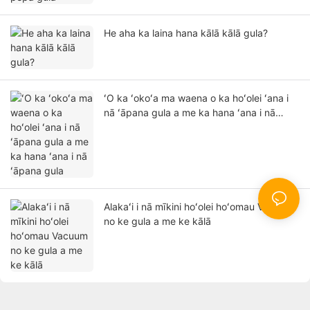
He aha ka laina hana kālā kālā gula?
ʻO ka ʻokoʻa ma waena o ka hoʻolei ʻana i
nā ʻāpana gula a me ka hana ʻana i nā
ʻāpana gula
Alakaʻi i nā mīkini hoʻolei hoʻomau Vacuum
no ke gula a me ke kālā