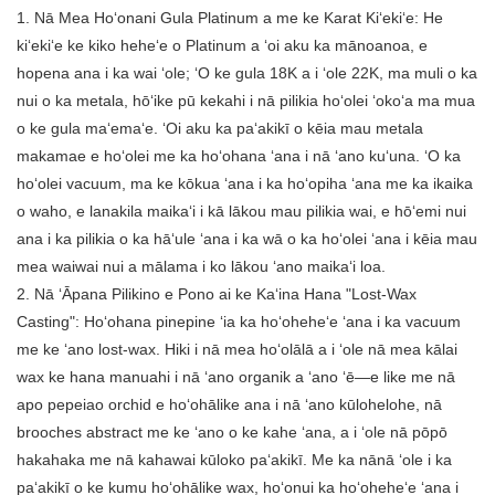
1. Nā Mea Hoʻonani Gula Platinum a me ke Karat Kiʻekiʻe: He
kiʻekiʻe ke kiko heheʻe o Platinum a ʻoi aku ka mānoanoa, e
hopena ana i ka wai ʻole; ʻO ke gula 18K a i ʻole 22K, ma muli o ka
nui o ka metala, hōʻike pū kekahi i nā pilikia hoʻolei ʻokoʻa ma mua
o ke gula maʻemaʻe. ʻOi aku ka paʻakikī o kēia mau metala
makamae e hoʻolei me ka hoʻohana ʻana i nā ʻano kuʻuna. ʻO ka
hoʻolei vacuum, ma ke kōkua ʻana i ka hoʻopiha ʻana me ka ikaika
o waho, e lanakila maikaʻi i kā lākou mau pilikia wai, e hōʻemi nui
ana i ka pilikia o ka hāʻule ʻana i ka wā o ka hoʻolei ʻana i kēia mau
mea waiwai nui a mālama i ko lākou ʻano maikaʻi loa.
2. Nā ʻĀpana Pilikino e Pono ai ke Kaʻina Hana "Lost-Wax
Casting": Hoʻohana pinepine ʻia ka hoʻoheheʻe ʻana i ka vacuum
me ke ʻano lost-wax. Hiki i nā mea hoʻolālā a i ʻole nā ​​mea kālai
wax ke hana manuahi i nā ʻano organik a ʻano ʻē—e like me nā
apo pepeiao orchid e hoʻohālike ana i nā ʻano kūlohelohe, nā
brooches abstract me ke ʻano o ke kahe ʻana, a i ʻole nā ​​​​​​pōpō
hakahaka me nā kahawai kūloko paʻakikī. Me ka nānā ʻole i ka
paʻakikī o ke kumu hoʻohālike wax, hoʻonui ka hoʻoheheʻe ʻana i