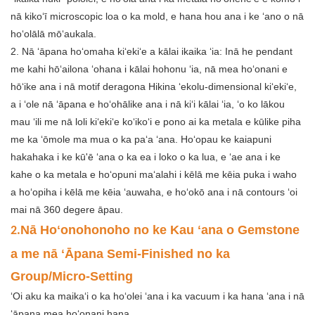
nā kikoʻī microscopic loa o ka mold, e hana hou ana i ke ʻano o nā
hoʻolālā mōʻaukala.
2. Nā ʻāpana hoʻomaha kiʻekiʻe a kālai ikaika ʻia: Inā he pendant
me kahi hōʻailona ʻohana i kālai hohonu ʻia, nā mea hoʻonani e
hōʻike ana i nā motif deragona Hikina ʻekolu-dimensional kiʻekiʻe,
a i ʻole nā ​​​​ʻāpana e hoʻohālike ana i nā kiʻi kālai ʻia, ʻo ko lākou
mau ʻili me nā loli kiʻekiʻe koʻikoʻi e pono ai ka metala e kūlike piha
me ka ʻōmole ma mua o ka paʻa ʻana. Hoʻopau ke kaiapuni
hakahaka i ke kū'ē ʻana o ka ea i loko o ka lua, e ʻae ana i ke
kahe o ka metala e hoʻopuni maʻalahi i kēlā me kēia puka i waho
a hoʻopiha i kēlā me kēia ʻauwaha, e hoʻokō ana i nā contours ʻoi
mai nā 360 degere āpau.
Nā Hoʻonohonoho no ke Kau ʻana o Gemstone
2.
a me nā ʻĀpana Semi-Finished no ka
Group/Micro-Setting
ʻOi aku ka maikaʻi o ka hoʻolei ʻana i ka vacuum i ka hana ʻana i nā
ʻāpana mea hoʻonani hana.