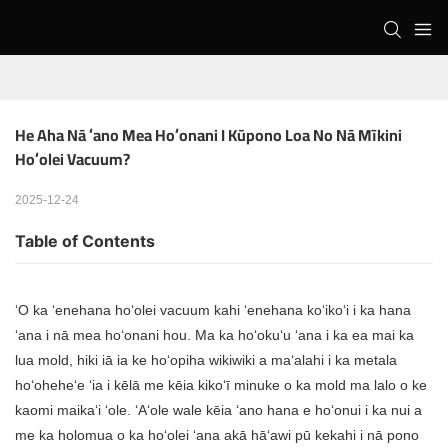
He Aha Nā ʻano Mea Hoʻonani I Kūpono Loa No Nā Mīkini 
Hoʻolei Vacuum?
2025-12-24
Table of Contents
ʻO ka ʻenehana hoʻolei vacuum kahi ʻenehana koʻikoʻi i ka hana
ʻana i nā mea hoʻonani hou. Ma ka hoʻokuʻu ʻana i ka ea mai ka
lua mold, hiki iā ia ke hoʻopiha wikiwiki a maʻalahi i ka metala
hoʻoheheʻe ʻia i kēlā me kēia kikoʻī minuke o ka mold ma lalo o ke
kaomi maikaʻi ʻole. ʻAʻole wale kēia ʻano hana e hoʻonui i ka nui a
me ka holomua o ka hoʻolei ʻana akā hāʻawi pū kekahi i nā pono