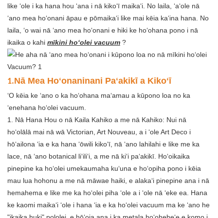
like ʻole i ka hana hou ʻana i nā kikoʻī maikaʻi. No laila, ʻaʻole nā ​​​​
ʻano mea hoʻonani āpau e pōmaikaʻi like mai kēia kaʻina hana. No
laila, ʻo wai nā ʻano mea hoʻonani e hiki ke hoʻohana pono i nā
ikaika o kahi
mīkini hoʻolei vacuum
?
Nā Mea Hoʻonaninani Paʻakikī a Kikoʻī
1.
ʻO kēia ke ʻano o ka hoʻohana maʻamau a kūpono loa no ka
ʻenehana hoʻolei vacuum.
1. Nā Hana Hou o nā Kaila Kahiko a me nā Kahiko: Nui nā
hoʻolālā mai nā wā Victorian, Art Nouveau, a i ʻole Art Deco i
hōʻailona ʻia e ka hana ʻōwili kikoʻī, nā ʻano lahilahi e like me ka
lace, nā ʻano botanical liʻiliʻi, a me nā kiʻi paʻakikī. Hoʻoikaika
pinepine ka hoʻolei umekaumaha kuʻuna e hoʻopiha pono i kēia
mau lua hohonu a me nā māwae haiki, e alakaʻi pinepine ana i nā
hemahema e like me ka hoʻolei piha ʻole a i ʻole nā ​​ʻeke ea. Hana
ke kaomi maikaʻi ʻole i hana ʻia e ka hoʻolei vacuum ma ke ʻano he
"ikaika huki" pololei, e hōʻoia ana i ka metala hoʻoheheʻe e komo i