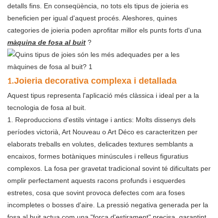
detalls fins. En conseqüència, no tots els tipus de joieria es
beneficien per igual d'aquest procés. Aleshores, quines
categories de joieria poden aprofitar millor els punts forts d'una
màquina de fosa al buit
?
Joieria decorativa complexa i detallada
1.
Aquest tipus representa l'aplicació més clàssica i ideal per a la
tecnologia de fosa al buit.
1. Reproduccions d'estils vintage i antics: Molts dissenys dels
períodes victorià, Art Nouveau o Art Déco es caracteritzen per
elaborats treballs en volutes, delicades textures semblants a
encaixos, formes botàniques minúscules i relleus figuratius
complexos. La fosa per gravetat tradicional sovint té dificultats per
omplir perfectament aquests racons profunds i esquerdes
estretes, cosa que sovint provoca defectes com ara foses
incompletes o bosses d'aire. La pressió negativa generada per la
fosa al buit actua com una "força d'estirament" precisa, garantint