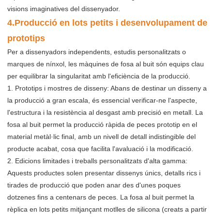
visions imaginatives del dissenyador.
4.
Producció en lots petits i desenvolupament de
prototips
Per a dissenyadors independents, estudis personalitzats o
marques de nínxol, les màquines de fosa al buit són equips clau
per equilibrar la singularitat amb l'eficiència de la producció.
1. Prototips i mostres de disseny: Abans de destinar un disseny a
la producció a gran escala, és essencial verificar-ne l'aspecte,
l'estructura i la resistència al desgast amb precisió en metall. La
fosa al buit permet la producció ràpida de peces prototip en el
material metàl·lic final, amb un nivell de detall indistingible del
producte acabat, cosa que facilita l'avaluació i la modificació.
2. Edicions limitades i treballs personalitzats d'alta gamma:
Aquests productes solen presentar dissenys únics, detalls rics i
tirades de producció que poden anar des d'unes poques
dotzenes fins a centenars de peces. La fosa al buit permet la
rèplica en lots petits mitjançant motlles de silicona (creats a partir