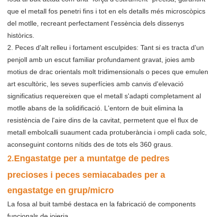
que el metall fos penetri fins i tot en els detalls més microscòpics
del motlle, recreant perfectament l'essència dels dissenys
històrics.
2. Peces d'alt relleu i fortament esculpides: Tant si es tracta d'un
penjoll amb un escut familiar profundament gravat, joies amb
motius de drac orientals molt tridimensionals o peces que emulen
art escultòric, les seves superfícies amb canvis d'elevació
significatius requereixen que el metall s'adapti completament al
motlle abans de la solidificació. L'entorn de buit elimina la
resistència de l'aire dins de la cavitat, permetent que el flux de
metall embolcalli suaument cada protuberància i ompli cada solc,
aconseguint contorns nítids des de tots els 360 graus.
Engastatge per a muntatge de pedres
2.
precioses i peces semiacabades per a
engastatge en grup/micro
La fosa al buit també destaca en la fabricació de components
funcionals de joieria.