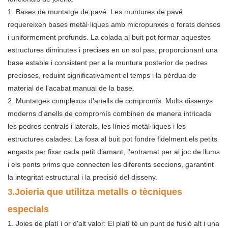
1. Bases de muntatge de pavé: Les muntures de pavé
requereixen bases metàl·liques amb micropunxes o forats densos
i uniformement profunds. La colada al buit pot formar aquestes
estructures diminutes i precises en un sol pas, proporcionant una
base estable i consistent per a la muntura posterior de pedres
precioses, reduint significativament el temps i la pèrdua de
material de l'acabat manual de la base.
2. Muntatges complexos d'anells de compromís: Molts dissenys
moderns d'anells de compromís combinen de manera intricada
les pedres centrals i laterals, les línies metàl·liques i les
estructures calades. La fosa al buit pot fondre fidelment els petits
engasts per fixar cada petit diamant, l'entramat per al joc de llums
i els ponts prims que connecten les diferents seccions, garantint
la integritat estructural i la precisió del disseny.
Joieria que utilitza metalls o tècniques
3.
especials
1. Joies de platí i or d'alt valor: El platí té un punt de fusió alt i una