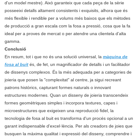
d'un model mestre). Això garanteix que cada peça de la sèrie
posseeixi detalls altament consistents i exquisits, alhora que és
més flexible i rendible per a volums més baixos que els mètodes
de producció a gran escala com la fosa a pressió, cosa que la fa
ideal per a proves de mercat o per atendre una clientela d'alta
gamma.
Conclusió
En resum, tot i que no és una solució universal, la
màquina de
fosa al buit
és, de fet, un magnificador de detalls i un facilitador
de dissenys complexos. És la més adequada per a categories de
joieria que posen la "complexitat" al centre, ja sigui recreant
patrons històrics, capturant formes naturals o innovant
estructures modernes. Quan un disseny de joieria transcendeix
formes geomètriques simples i incorpora textures, capes i
microestructures que exigeixen una reproducció fidel, la
tecnologia de fosa al buit es transforma d'un procés opcional a un
garant indispensable d'excel·lència. Per als creadors de joies que
busquen la màxima qualitat i expressió del disseny, comprendre i