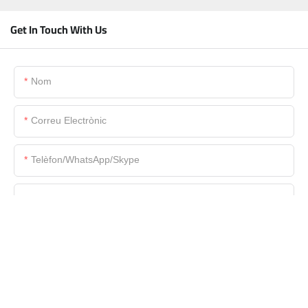
Get In Touch With Us
Nom
Correu Electrònic
Telèfon/WhatsApp/Skype
Nom De L&#39;empresa
Fitxer
Content