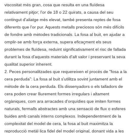
viscositat més gran, cosa que resulta en una fluïdesa
relativament pitjor; l'or de 18 o 22 quirats, a causa del seu
contingut d'aliatge més elevat, també presenta reptes de fosa
diferents que l'or pur. Aquests metalls preciosos són més difícils
de fondre amb mètodes tradicionals. La fosa al buit, en ajudar a
omplir-se amb força externa, supera eficaçment els seus
problemes de fluïdesa, reduint significativament el risc de fallada
durant la fosa d'aquests materials d'alt valor i preservant la seva
qualitat superior inherent.
2. Peces personalitzades que requereixen el procés de "fosa a la
cera perduda": La fosa al buit s'utilitza sovint juntament amb el
mètode de la cera perduda. Els dissenyadors o els talladors de
cera poden crear lliurement formes irregulars i altament
orgàniques, com ara arracades d'orquídies que imiten formes
naturals, fermalls abstractes amb una sensació de flux o esferes
buides amb canals interns complexos. Independentment de la
complexitat del model de cera, la fosa al buit maximitza la
reproducció metàl·lica fidel del model original, donant vida a les