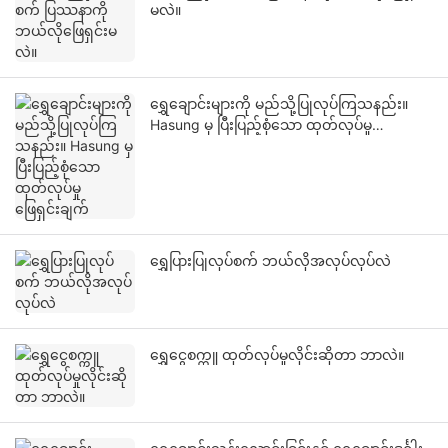
မလဲ။
ရွှေချောင်းများကို မည်သို့ပြုလုပ်ကြသနည်း။
Hasung မှ ပြီးပြည့်စုံသော ထုတ်လုပ်မှု
ဖြေရှင်းချက်
ရွှေပြားပြုလုပ်စက် ဘယ်လိုအလုပ်လုပ်လဲ
ရွှေငွေစက္ကူ ထုတ်လုပ်မှုလိုင်းဆိုတာ ဘာလဲ။