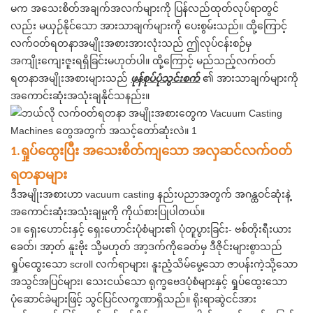
မက အသေးစိတ်အချက်အလက်များကို ပြန်လည်ထုတ်လုပ်ရာတွင်
လည်း မယှဉ်နိုင်သော အားသာချက်များကို ပေးစွမ်းသည်။ ထို့ကြောင့်
လက်ဝတ်ရတနာအမျိုးအစားအားလုံးသည် ဤလုပ်ငန်းစဉ်မှ
အကျိုးကျေးဇူးရရှိခြင်းမဟုတ်ပါ။ ထို့ကြောင့် မည်သည့်လက်ဝတ်
ရတနာအမျိုးအစားများသည်
ဖုန်စုပ်ပုံသွင်းစက်
၏ အားသာချက်များကို
အကောင်းဆုံးအသုံးချနိုင်သနည်း။
ရှုပ်ထွေးပြီး အသေးစိတ်ကျသော အလှဆင်လက်ဝတ်
1.
ရတနာများ
ဒီအမျိုးအစားဟာ vacuum casting နည်းပညာအတွက် အဂန္ထဝင်ဆုံးနဲ့
အကောင်းဆုံးအသုံးချမှုကို ကိုယ်စားပြုပါတယ်။
၁။ ရှေးဟောင်းနှင့် ရှေးဟောင်းပုံစံများ၏ ပုံတူပွားခြင်း- ဗစ်တိုးရီးယား
ခေတ်၊ အာ့တ် နူးဗိုး သို့မဟုတ် အာ့ဒက်ကိုခေတ်မှ ဒီဇိုင်းများစွာသည်
ရှုပ်ထွေးသော scroll လက်ရာများ၊ နူးညံ့သိမ်မွေ့သော ဇာပန်းကဲ့သို့သော
အသွင်အပြင်များ၊ သေးငယ်သော ရုက္ခဗေဒပုံစံများနှင့် ရှုပ်ထွေးသော
ပုံဆောင်ခဲများဖြင့် သွင်ပြင်လက္ခဏာရှိသည်။ ရိုးရာဆွဲငင်အား