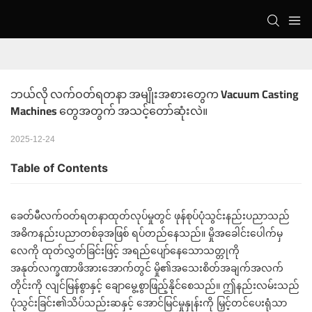
ဘယ်လို လက်ဝတ်ရတနာ အမျိုးအစားတွေက Vacuum Casting 
Machines တွေအတွက် အသင့်တော်ဆုံးလဲ။
2025-12-24
Table of Contents
ခေတ်မီလက်ဝတ်ရတနာထုတ်လုပ်မှုတွင် ဖုန်စုပ်ပုံသွင်းနည်းပညာသည်
အဓိကနည်းပညာတစ်ခုအဖြစ် ရပ်တည်နေသည်။ မှိုအခေါင်းပေါက်မှ
လေကို ထုတ်လွှတ်ခြင်းဖြင့် အရည်ပျော်နေသောသတ္တုကို
အနုတ်လက္ခဏာဖိအားအောက်တွင် မှို၏အသေးစိတ်အချက်အလက်
တိုင်းကို လျင်မြန်စွာနှင့် ချောမွေ့စွာဖြည့်နိုင်စေသည်။ ဤနည်းလမ်းသည်
ပုံသွင်းခြင်း၏သိပ်သည်းဆနှင့် အောင်မြင်မှုနှုန်းကို မြှင့်တင်ပေးရုံသာ