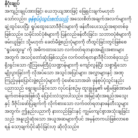
နိဂုံးချုပ်
အကျဉ်းချုပ်အားဖြင့်၊ ယေဘုယျအားဖြင့် ဖြေရှင်းချက်မဟုတ်
သော်လည်း၊
ဖုန်စုပ်ပုံသွင်းစက်သည်
အသေးစိတ်အချက်အလက်များကို
ချဲ့ထွင်ပေးပြီး ရှုပ်ထွေးသောဒီဇိုင်းများကို ဖန်တီးပေးသည့်အရာတစ်ခု
ဖြစ်သည်။ သမိုင်းဝင်ပုံစံများကို ပြန်လည်ဖန်တီးခြင်း၊ သဘာဝပုံစံများကို
ဖမ်းယူခြင်း သို့မဟုတ် ခေတ်မီဖွဲ့စည်းပုံများကို တီထွင်ခြင်းတွင်ဖြစ်စေ
"ရှုပ်ထွေးမှု" ကို အဓိကထားသော လက်ဝတ်ရတနာအမျိုးအစားများ
အတွက် အသင့်တော်ဆုံးဖြစ်သည်။ လက်ဝတ်ရတနာဒီဇိုင်းတစ်ခုသည်
ရိုးရှင်းသော ဂျီဩမေတြီပုံသဏ္ဍာန်များကို ကျော်လွန်ပြီး သစ္စာရှိသော
မျိုးပွားခြင်းကို လိုအပ်သော အသွင်အပြင်များ၊ အလွှာများနှင့် အဏု
ကြည့်မှန်ပြောင်းဖွဲ့စည်းပုံများကို ပုံဖော်သောအခါ၊ ဖုန်စုပ်ပုံသွင်းနည်း
ပညာသည် ရွေးချယ်နိုင်သော လုပ်ငန်းစဉ်မှ ထူးချွန်မှု၏ မရှိမဖြစ်အာမခံ
ချက်တစ်ခုအဖြစ်သို့ ပြောင်းလဲသွားပါသည်။ အမြင့်ဆုံးအရည်အသွေး
နှင့် ဒီဇိုင်းဖော်ပြချက်ကို လိုက်စားသော လက်ဝတ်ရတနာဖန်တီးသူများ
အတွက်၊ ဤနည်းပညာကို နားလည်ခြင်းနှင့် ကျွမ်းကျင်စွာအသုံးချခြင်း
သည် အနူးညံ့ဆုံးသော အယူအဆများကိုပင် အမှန်တကယ်ဖြစ်လာစေ
ရန် သော့ချက်ပိုင်ဆိုင်ခြင်းဟု ဆိုလိုသည်။