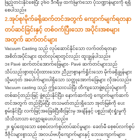
ဖြည့်တင်းနိုင်စေပြီး ၃၆၀ ဒီဂရီမှ ထက်မြက်သော ပုံသဏ္ဍာန်များကို ရရှိ
စေပါသည်။
အုပ်စု/မိုက်ခရိုဆက်တင်အတွက် ကျောက်မျက်ရတနာ
2.
တပ်ဆင်ခြင်းနှင့် တစ်ဝက်ပြီးသော အပိုင်းအစများ
အတွက် ဆက်တင်များ
Vacuum Casting သည် လုပ်ဆောင်နိုင်သော လက်ဝတ်ရတနာ
အစိတ်အပိုင်းများ ထုတ်လုပ်ရာတွင်လည်း ထူးချွန်ပါသည်။
၁။ Pavé ဆက်တင်အောက်ခြေများ- Pavé ဆက်တင်များသည်
သိပ်သည်းစွာထုပ်ပိုးထားသော၊ ညီညာစွာနက်ရှိုင်းသော မိုက်ခရိုချွန်များ
သို့မဟုတ် အပေါက်များပါရှိသော သတ္တုအောက်ခြေများ လိုအပ်သည်။
Vacuum casting သည် ဤသေးငယ်ပြီး တိကျသောဖွဲ့စည်းပုံများကို
တစ်ဆင့်တည်းဖြင့် ဖွဲ့စည်းနိုင်ပြီး၊ နောက်ဆက်တွဲ ကျောက်မျက်ဆက်
တင်အတွက် တည်ငြိမ်ပြီး တသမတ်တည်းရှိသော အုတ်မြစ်ကို ပေး
စွမ်းနိုင်ပြီး လက်ဖြင့်အခြေခံပြီးစီးခြင်းမှ အချိန်နှင့် ပစ္စည်းဆုံးရှုံးမှုကို
သိသိသာသာ လျှော့ချပေးပါသည်။
၂။ ရှုပ်ထွေးသော စေ့စပ်လက်စွပ်တပ်ဆင်မှုများ- ခေတ်မီ စေ့စပ်လက်စွပ်
ဒီဇိုင်းများစွာသည် အလယ်ဗဟိုကျောက်များနှင့် ဘေးကျောက်များ၊