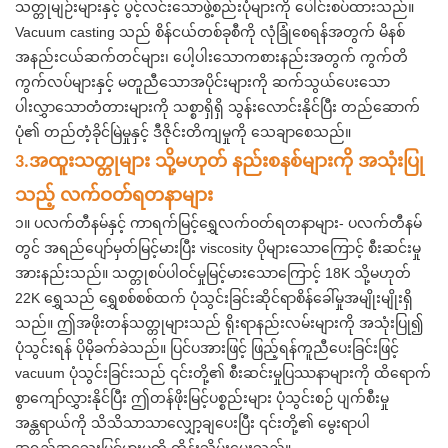
သတ္တုမျဉ်းများနှင့် ပွင့်လင်းသောဖွဲ့စည်းပုံများကို ပေါင်းစပ်ထားသည်။
Vacuum casting သည် စိန်ငယ်တစ်ခုစီကို လုံခြုံစေရန်အတွက် မိနစ်
အနည်းငယ်ဆက်တင်များ၊ ပေါ့ပါးသောကစားနည်းအတွက် ကွက်တိ
ကွက်လပ်များနှင့် မတူညီသောအပိုင်းများကို ဆက်သွယ်ပေးသော
ပါးလွှာသောတံတားများကို သစ္စာရှိရှိ သွန်းလောင်းနိုင်ပြီး တည်ဆောက်
ပုံ၏ တည်တံ့ခိုင်မြဲမှုနှင့် ဒီဇိုင်းတိကျမှုကို သေချာစေသည်။
အထူးသတ္တုများ သို့မဟုတ် နည်းစနစ်များကို အသုံးပြု
3.
သည့် လက်ဝတ်ရတနာများ
၁။ ပလက်တီနမ်နှင့် ကာရက်မြင့်ရွှေလက်ဝတ်ရတနာများ- ပလက်တီနမ်
တွင် အရည်ပျော်မှတ်မြင့်မားပြီး viscosity ပိုများသောကြောင့် စီးဆင်းမှု
အားနည်းသည်။ သတ္တုစပ်ပါဝင်မှုမြင့်မားသောကြောင့် 18K သို့မဟုတ်
22K ရွှေသည် ရွှေစစ်စစ်ထက် ပုံသွင်းခြင်းဆိုင်ရာစိန်ခေါ်မှုအမျိုးမျိုးရှိ
သည်။ ဤအဖိုးတန်သတ္တုများသည် ရိုးရာနည်းလမ်းများကို အသုံးပြု၍
ပုံသွင်းရန် ပိုမိုခက်ခဲသည်။ ပြင်ပအားဖြင့် ဖြည့်ရန်ကူညီပေးခြင်းဖြင့်
vacuum ပုံသွင်းခြင်းသည် ၎င်းတို့၏ စီးဆင်းမှုပြဿနာများကို ထိရောက်
စွာကျော်လွှားနိုင်ပြီး ဤတန်ဖိုးမြင့်ပစ္စည်းများ ပုံသွင်းစဉ် ပျက်စီးမှု
အန္တရာယ်ကို သိသိသာသာလျှော့ချပေးပြီး ၎င်းတို့၏ မွေးရာပါ