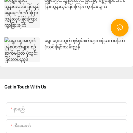
ရွှေချောင်းသွန်းလောင်းခြင်းနှင့် ရွှေချောင်းဒင်္ဂါး
ပြားသွန်းလုပ်ခြင်းကြား ကွာခြားချက်
ရွှေ၊ ငွေအတွက် ဖုန်စုပ်စက်များ စဉ်ဆက်မပြတ်
ပုံသွင်းခြင်းလမ်းညွှန်
Get In Touch With Us
နာမည်
အီးမေးလ်