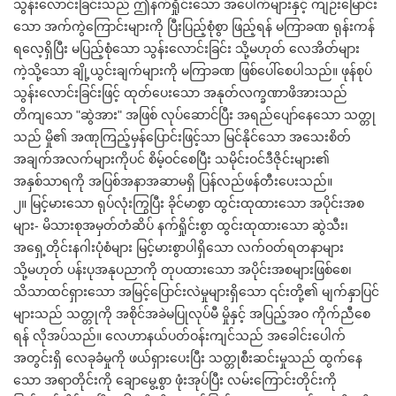
သွန်းလောင်းခြင်းသည် ဤနက်ရှိုင်းသော အပေါက်များနှင့် ကျဉ်းမြောင်း
သော အက်ကွဲကြောင်းများကို ပြီးပြည့်စုံစွာ ဖြည့်ရန် မကြာခဏ ရုန်းကန်
ရလေ့ရှိပြီး မပြည့်စုံသော သွန်းလောင်းခြင်း သို့မဟုတ် လေအိတ်များ
ကဲ့သို့သော ချို့ယွင်းချက်များကို မကြာခဏ ဖြစ်ပေါ်စေပါသည်။ ဖုန်စုပ်
သွန်းလောင်းခြင်းဖြင့် ထုတ်ပေးသော အနုတ်လက္ခဏာဖိအားသည်
တိကျသော "ဆွဲအား" အဖြစ် လုပ်ဆောင်ပြီး အရည်ပျော်နေသော သတ္တု
သည် မှို၏ အဏုကြည့်မှန်ပြောင်းဖြင့်သာ မြင်နိုင်သော အသေးစိတ်
အချက်အလက်များကိုပင် စိမ့်ဝင်စေပြီး သမိုင်းဝင်ဒီဇိုင်းများ၏
အနှစ်သာရကို အပြစ်အနာအဆာမရှိ ပြန်လည်ဖန်တီးပေးသည်။
၂။ မြင့်မားသော ရုပ်လုံးကြွပြီး ခိုင်မာစွာ ထွင်းထုထားသော အပိုင်းအစ
များ- မိသားစုအမှတ်တံဆိပ် နက်ရှိုင်းစွာ ထွင်းထုထားသော ဆွဲသီး၊
အရှေ့တိုင်းနဂါးပုံစံများ မြင့်မားစွာပါရှိသော လက်ဝတ်ရတနာများ
သို့မဟုတ် ပန်းပုအနုပညာကို တုပထားသော အပိုင်းအစများဖြစ်စေ၊
သိသာထင်ရှားသော အမြင့်ပြောင်းလဲမှုများရှိသော ၎င်းတို့၏ မျက်နှာပြင်
များသည် သတ္တုကို အစိုင်အခဲမပြုလုပ်မီ မှိုနှင့် အပြည့်အဝ ကိုက်ညီစေ
ရန် လိုအပ်သည်။ လေဟာနယ်ပတ်ဝန်းကျင်သည် အခေါင်းပေါက်
အတွင်းရှိ လေခုခံမှုကို ဖယ်ရှားပေးပြီး သတ္တုစီးဆင်းမှုသည် ထွက်နေ
သော အရာတိုင်းကို ချောမွေ့စွာ ဖုံးအုပ်ပြီး လမ်းကြောင်းတိုင်းကို