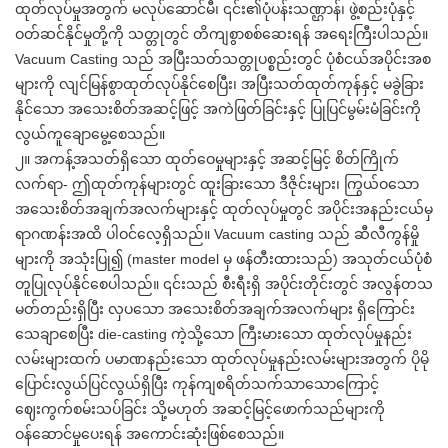
ထုတ်လုပ်မှုအတွက် မလုပ်ဆောင်မီ၊ ၎င်း၏ပုံပန်းသဏ္ဌာန်၊ ဖွဲ့စည်းပုံနှင့်
ဝတ်ဆင်နိုင်မှုတို့ကို သတ္တုတွင် တိကျစွာစစ်ဆေးရန် အရေးကြီးပါသည်။
Vacuum Casting သည် အပြီးသတ်သတ္တုပစ္စည်းတွင် ပုံစံငယ်အပိုင်းအစ
များကို လျင်မြန်စွာထုတ်လုပ်နိုင်စေပြီး၊ အပြီးသတ်ထုတ်ကုန်နှင့် မခွဲခြား
နိုင်သော အသေးစိတ်အဆင့်ဖြင့် အကဲဖြတ်ခြင်းနှင့် ပြုပြင်မွမ်းမံခြင်းကို
လွယ်ကူချောမွေ့စေသည်။
၂။ အကန့်အသတ်ရှိသော ထုတ်ဝေမှုများနှင့် အဆင့်မြင့် စိတ်ကြိုက်
လက်ရာ- ဤထုတ်ကုန်များတွင် ထူးခြားသော ဒီဇိုင်းများ၊ ကြွယ်ဝသော
အသေးစိတ်အချက်အလက်များနှင့် ထုတ်လုပ်မှုတွင် အပိုင်းအနည်းငယ်မှ
ရာဂဏန်းအထိ ပါဝင်လေ့ရှိသည်။ Vacuum casting သည် ဆီလီကွန်မှို
များကို အသုံးပြု၍ (master model မှ ဖန်တီးထားသည်) အသုတ်ငယ်ပုံစံ
တူပြုလုပ်နိုင်စေပါသည်။ ၎င်းသည် စီးရီးရှိ အပိုင်းတိုင်းတွင် အလွန်တသ
မတ်တည်းရှိပြီး လှပသော အသေးစိတ်အချက်အလက်များ ရှိကြောင်း
သေချာစေပြီး die-casting ကဲ့သို့သော ကြီးမားသော ထုတ်လုပ်မှုနည်း
လမ်းများထက် ပမာဏနည်းသော ထုတ်လုပ်မှုနည်းလမ်းများအတွက် ပိုမို
ပြောင်းလွယ်ပြင်လွယ်ရှိပြီး ကုန်ကျစရိတ်သက်သာသောကြောင့်
ဈေးကွက်စမ်းသပ်ခြင်း သို့မဟုတ် အဆင့်မြင့်ဖောက်သည်များကို
ဝန်ဆောင်မှုပေးရန် အကောင်းဆုံးဖြစ်စေသည်။