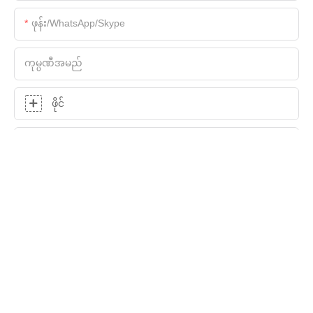
ဖုန်း/WhatsApp/Skype
ကုမ္ပဏီအမည်
ဖိုင်
ကေြနပ်သော
စုံစမ်းစစ်ဆေးရေးကိုယခုပို့ပါ