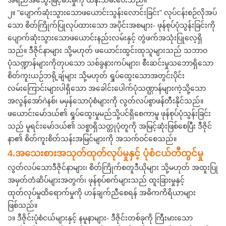
အရည်အသွေးမြင့်မားမှုကို ထိန်းသိမ်းပေးသည်။
၂။ "ပျောက်ဆုံးသွားသောဖယောင်းသွန်းလောင်းခြင်း" လုပ်ငန်းစဉ်လိုအပ်
သော စိတ်ကြိုက်ပြုလုပ်ထားသော အပိုင်းအစများ- ဖုန်စုပ်ပုံသွန်းခြင်းကို
ပျောက်ဆုံးသွားသောဖယောင်းနည်းလမ်းနှင့် တွဲဖက်အသုံးပြုလေ့ရှိ
သည်။ ဒီဇိုင်နာများ သို့မဟုတ် ဖယောင်းထွင်းထုသူများသည် သဘာဝ
ပုံသဏ္ဍာန်များကိုတုပသော သစ်ခွနားကပ်များ၊ စီးဆင်းမှုသဘောရှိသော
စိတ်ကူးယဉ်ဘရို့ချ်များ သို့မဟုတ် ရှုပ်ထွေးသောအတွင်းပိုင်း
လမ်းကြောင်းများပါရှိသော အခေါင်းပေါက်ပုံသဏ္ဌာန်များကဲ့သို့သော
အလွန်အော်ဂဲနစ်၊ မမှန်သောပုံစံများကို လွတ်လပ်စွာဖန်တီးနိုင်သည်။
ဖယောင်းမော်ဒယ်၏ ရှုပ်ထွေးမှုမည်သို့ပင်ရှိစေကာမူ ဖုန်စုပ်ပုံသွန်းခြင်း
သည် မူရင်းမော်ဒယ်၏ သစ္စာရှိသတ္တုပုံတူကို အမြင့်ဆုံးဖြစ်စေပြီး ဒီဇိုင်
နာ၏ စိတ်ကူးစိတ်သန်းအမြင်များကို အသက်ဝင်စေသည်။
4.
အသေးစားအသုတ်ထုတ်လုပ်မှုနှင့် ပုံစံငယ်တီထွင်မှု
လွတ်လပ်သောဒီဇိုင်နာများ၊ စိတ်ကြိုက်စတူဒီယိုများ သို့မဟုတ် အထူးပြု
အမှတ်တံဆိပ်များအတွက်၊ ဖုန်စုပ်စက်များသည် ထူးခြားမှုနှင့်
ထုတ်လုပ်မှုထိရောက်မှုကို ဟန်ချက်ညီစေရန် အဓိကကိရိယာများ
ဖြစ်သည်။
၁။ ဒီဇိုင်းပုံစံငယ်များနှင့် နမူနာများ- ဒီဇိုင်းတစ်ခုကို ကြီးမားသော