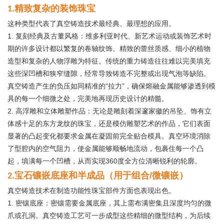
精致复杂的装饰珠宝
1.
这种类型代表了真空铸造技术最经典、最理想的应用。
1. 复刻经典及古董风格：维多利亚时代、新艺术运动或装饰艺术时
期的许多设计都以繁复的卷轴纹饰、精致的蕾丝质感、细小的植物
造型和复杂的人物浮雕为特征。传统的重力铸造往往难以完美填充
这些深凹槽和狭窄缝隙，经常导致铸造不完整或出现气泡等缺陷。
真空铸造产生的负压如同精准的“拉力”，确保熔融金属能够渗透到模
具的每一个细微之处，完美地再现历史设计的精髓。
2. 高浮雕和立体雕塑作品：无论是雕刻着深邃家徽的吊坠、饰有立
体感十足的东方龙纹的珠宝，还是模仿雕塑艺术的作品，它们表面
显著的凸起变化都要求金属在凝固前完全贴合模具。真空环境消除
了型腔内的空气阻力，使金属能够顺畅地流动，包裹住每一个凸
起，填满每一个凹槽，从而实现360度全方位清晰锐利的轮廓。
宝石镶嵌底座和半成品（用于组合/微镶嵌）
2.
真空铸造技术在制造功能性珠宝部件方面也表现出色。
1. 密镶底座：密镶需要金属底座，其上需布满密集且深度均匀的微
爪或孔洞。真空铸造工艺可一步成型这些精细的微型结构，为后续