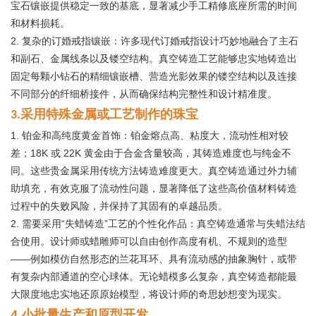
宝石镶嵌提供稳定一致的基底，显著减少手工精修底座所需的时间
和材料损耗。
2. 复杂的订婚戒指镶嵌：许多现代订婚戒指设计巧妙地融合了主石
和副石、金属线条以及镂空结构。真空铸造工艺能够忠实地铸造出
固定每颗小钻石的精细镶嵌槽、营造光影效果的镂空结构以及连接
不同部分的纤细桥接件，从而确保结构完整性和设计精准度。
采用特殊金属或工艺制作的珠宝
3.
1. 铂金和高纯度黄金首饰：铂金熔点高、粘度大，流动性相对较
差；18K 或 22K 黄金由于合金含量较高，其铸造难度也与纯金不
同。这些贵金属采用传统方法铸造难度更大。真空铸造通过外力辅
助填充，有效克服了流动性问题，显著降低了这些高价值材料铸造
过程中的失败风险，并保持了其固有的卓越品质。
2. 需要采用“失蜡铸造”工艺的个性化作品：真空铸造通常与失蜡法结
合使用。设计师或蜡雕师可以自由创作高度有机、不规则的造型
——例如模仿自然形态的兰花耳环、具有流动感的抽象胸针，或带
有复杂内部通道的空心球体。无论蜡模多么复杂，真空铸造都能最
大限度地忠实地还原原始模型，将设计师的奇思妙想变为现实。
4.
小批量生产和原型开发