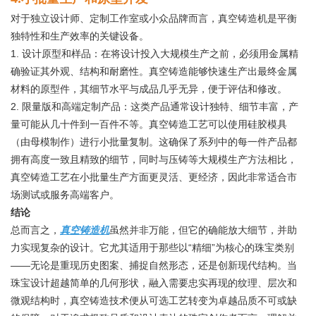
对于独立设计师、定制工作室或小众品牌而言，真空铸造机是平衡
独特性和生产效率的关键设备。
1. 设计原型和样品：在将设计投入大规模生产之前，必须用金属精
确验证其外观、结构和耐磨性。真空铸造能够快速生产出最终金属
材料的原型件，其细节水平与成品几乎无异，便于评估和修改。
2. 限量版和高端定制产品：这类产品通常设计独特、细节丰富，产
量可能从几十件到一百件不等。真空铸造工艺可以使用硅胶模具
（由母模制作）进行小批量复制。这确保了系列中的每一件产品都
拥有高度一致且精致的细节，同时与压铸等大规模生产方法相比，
真空铸造工艺在小批量生产方面更灵活、更经济，因此非常适合市
场测试或服务高端客户。
结论
总而言之，
真空铸造机
虽然并非万能，但它的确能放大细节，并助
力实现复杂的设计。它尤其适用于那些以“精细”为核心的珠宝类别
——无论是重现历史图案、捕捉自然形态，还是创新现代结构。当
珠宝设计超越简单的几何形状，融入需要忠实再现的纹理、层次和
微观结构时，真空铸造技术便从可选工艺转变为卓越品质不可或缺