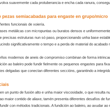
 envolva suavemente cada protuberancia e encha cada ranura, conseg
e pezas semiacabadas para engaste en grupo/micro
entes funcionais de xoiería.
bases metálicas con micropuntas ou buratos densos e uniformement
 e precisas estruturas nun só paso, proporcionando unha base establ
ducindo significativamente o tempo e a perda de material do acabado
eños modernos de aneis de compromiso combinan de forma intrinca
ndición ao baleiro pode fundir fielmente os pequenos engastes para fix
es delgadas que conectan diferentes seccións, garantindo a integrid
iais
o ten un punto de fusión alto e unha maior viscosidade, o que resulta n
 ao maior contido de aliaxe, tamén presenta diferentes desafíos de fu
fundir con métodos tradicionais. A fundición ao baleiro, ao axudar ao