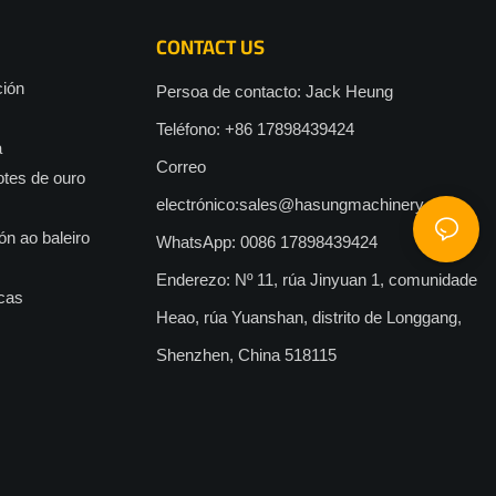
CONTACT US
ción
Persoa de contacto: Jack Heung
Teléfono: +86 17898439424
a
Correo
otes de ouro
electrónico:
sales@hasungmachinery.com
ón ao baleiro
WhatsApp: 0086 17898439424
Enderezo: Nº 11, rúa Jinyuan 1, comunidade
ocas
Heao, rúa Yuanshan, distrito de Longgang,
Shenzhen, China 518115