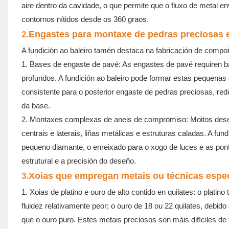
aire dentro da cavidade, o que permite que o fluxo de metal
contornos nítidos desde os 360 graos.
Engastes para montaxe de pedras preciosas 
2.
A fundición ao baleiro tamén destaca na fabricación de compoñ
1. Bases de engaste de pavé: As engastes de pavé requiren 
profundos. A fundición ao baleiro pode formar estas pequenas
consistente para o posterior engaste de pedras preciosas, re
da base.
2. Montaxes complexas de aneis de compromiso: Moitos des
centrais e laterais, liñas metálicas e estruturas caladas. A fu
pequeno diamante, o enreixado para o xogo de luces e as pont
estrutural e a precisión do deseño.
Xoias que empregan metais ou técnicas espec
3.
1. Xoias de platino e ouro de alto contido en quilates: o platin
fluidez relativamente peor; o ouro de 18 ou 22 quilates, debido
que o ouro puro. Estes metais preciosos son máis difíciles de 