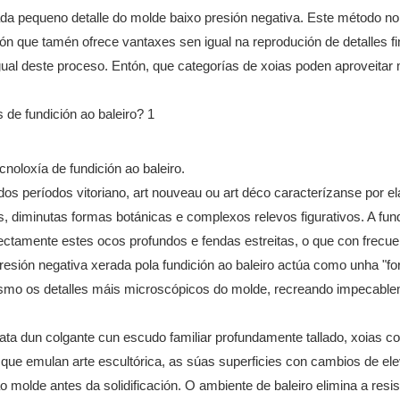
ada pequeno detalle do molde baixo presión negativa. Este método no
ón que tamén ofrece vantaxes sen igual na reprodución de detalles f
gual deste proceso. Entón, que categorías de xoias poden aproveitar 
cnoloxía de fundición ao baleiro.
dos períodos vitoriano, art nouveau ou art déco caracterízanse por e
s, diminutas formas botánicas e complexos relevos figurativos. A fun
rfectamente estes ocos profundos e fendas estreitas, o que con frecue
resión negativa xerada pola fundición ao baleiro actúa como unha "fo
esmo os detalles máis microscópicos do molde, recreando impecabl
rata dun colgante cun escudo familiar profundamente tallado, xoias c
que emulan arte escultórica, as súas superficies con cambios de el
 molde antes da solidificación. O ambiente de baleiro elimina a resi