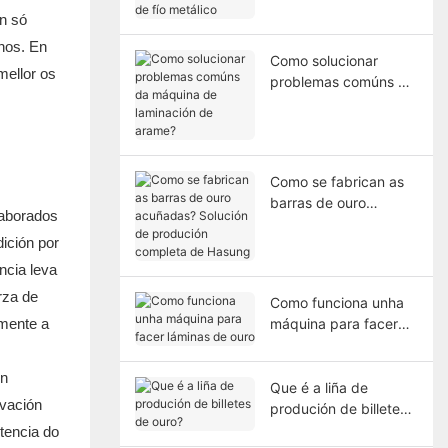
n só
de fío metálico
inos. En
Como solucionar
mellor os
problemas comúns da
máquina de
laminación de arame?
Como se fabrican as
barras de ouro
laborados
acuñadas? Solución
dición por
de produción
completa de Hasung
ncia leva
rza de
Como funciona unha
emente a
máquina para facer
láminas de ouro
on
Que é a liña de
evación
produción de billetes
de ouro?
stencia do