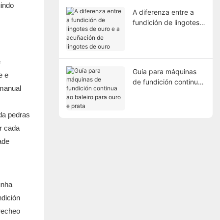
uindo
A diferenza entre a
fundición de lingotes
de ouro e a acuñación
de lingotes de ouro
e
Guía para máquinas
e e
de fundición continua
 manual
ao baleiro para ouro e
prata
da pedras
ar cada
ade
unha
ndición
 recheo