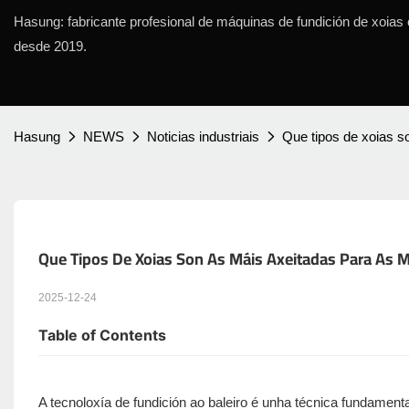
Hasung: fabricante profesional de máquinas de fundición de xoias 
desde 2019.
Hasung
NEWS
Noticias industriais
Que tipos de xoias s
Que Tipos De Xoias Son As Máis Axeitadas Para As M
2025-12-24
Table of Contents
A tecnoloxía de fundición ao baleiro é unha técnica fundament