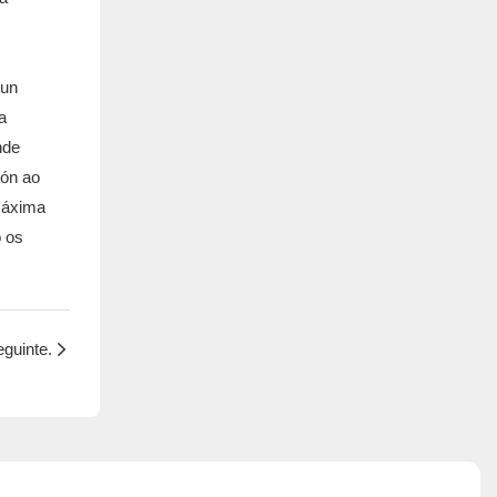
 un
a
nde
ión ao
 máxima
o os
eguinte.