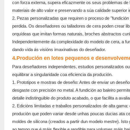
con forza externa, supera eficazmente os seus problemas de flu
materiais de alto valor e preservando a súa calidade superior i
2. Pezas personalizadas que requiren o proceso de "fundición 
perdida. Os deseñadores ou talladores de cera poden crear l
orquídeas que imitan formas naturais, broches abstractos cun
Independentemente da complexidade do modelo de cera, a fundi
dando vida ás visións imaxinativas do deseñador.
4.
Produción en lotes pequenos e desenvolveme
Para deseñadores independentes, estudios personalizados ou 
equilibrar a singularidade coa eficiencia da produción.
1. Prototipos e mostras de deseño: Antes de enviar un deseño á
desgaste con precisión no metal. A fundición ao baleiro permite
detalle indistinguible do produto acabado, o que facilita a avali
2. Edicións limitadas e traballos personalizados de alta gama:
produción que poden variar desde unhas poucas ducias ata cen 
moldes de silicona (creados a partir dun modelo mestre). Isto
ao tempo que é máis flexible e rendible para volumes máis b