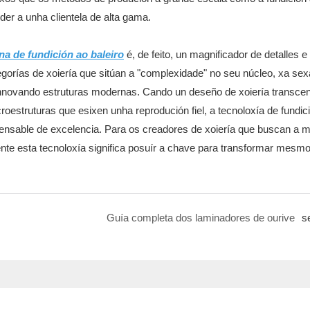
der a unha clientela de alta gama.
a de fundición ao baleiro
é, de feito, un magnificador de detalles e
egorías de xoiería que sitúan a "complexidade" no seu núcleo, xa sex
 innovando estruturas modernas. Cando un deseño de xoiería transce
oestruturas que esixen unha reprodución fiel, a tecnoloxía de fundic
spensable de excelencia. Para os creadores de xoiería que buscan a
nte esta tecnoloxía significa posuír a chave para transformar mesm
Guía completa dos laminadores de ourive
s