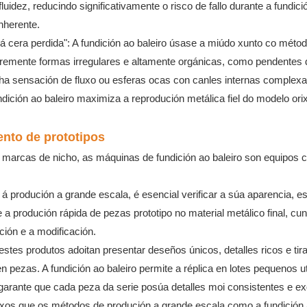
idez, reducindo significativamente o risco de fallo durante a fundici
nherente.
á cera perdida": A fundición ao baleiro úsase a miúdo xunto co méto
ibremente formas irregulares e altamente orgánicas, como pendentes 
ha sensación de fluxo ou esferas ocas con canles internas complexa
ción ao baleiro maximiza a reprodución metálica fiel do modelo orix
nto de prototipos
marcas de nicho, as máquinas de fundición ao baleiro son equipos c
 produción a grande escala, é esencial verificar a súa aparencia, es
 a produción rápida de pezas prototipo no material metálico final, cun
ación e a modificación.
 estes produtos adoitan presentar deseños únicos, detalles ricos e tir
pezas. A fundición ao baleiro permite a réplica en lotes pequenos ut
 garante que cada peza da serie posúa detalles moi consistentes e ex
aixos que os métodos de produción a grande escala como a fundición