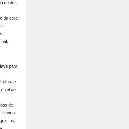
ón destes
do da cera
de
s.
inal,
lave para
trutura e
 nivel de
adas de
ilizando
quisitos,
 a