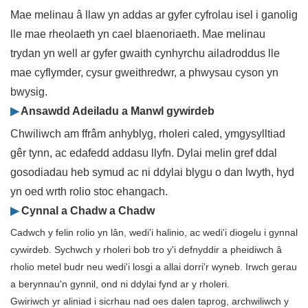
Mae melinau â llaw yn addas ar gyfer cyfrolau isel i ganolig
lle mae rheolaeth yn cael blaenoriaeth. Mae melinau
trydan yn well ar gyfer gwaith cynhyrchu ailadroddus lle
mae cyflymder, cysur gweithredwr, a phwysau cyson yn
bwysig.
▶
Ansawdd Adeiladu a Manwl gywirdeb
Chwiliwch am ffrâm anhyblyg, rholeri caled, ymgysylltiad
gêr tynn, ac edafedd addasu llyfn. Dylai melin gref ddal
gosodiadau heb symud ac ni ddylai blygu o dan lwyth, hyd
yn oed wrth rolio stoc ehangach.
▶
Cynnal a Chadw a Chadw
Cadwch y felin rolio yn lân, wedi'i halinio, ac wedi'i diogelu i gynnal
cywirdeb. Sychwch y rholeri bob tro y'i defnyddir a pheidiwch â
rholio metel budr neu wedi'i losgi a allai dorri'r wyneb. Irwch gerau
a berynnau'n gynnil, ond ni ddylai fynd ar y rholeri.
Gwiriwch yr aliniad i sicrhau nad oes dalen taprog, archwiliwch y