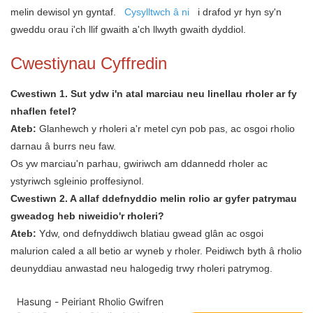
melin dewisol yn gyntaf.
Cysylltwch â ni
i drafod yr hyn sy'n
gweddu orau i'ch llif gwaith a'ch llwyth gwaith dyddiol.
Cwestiynau Cyffredin
Cwestiwn 1. Sut ydw i'n atal marciau neu linellau rholer ar fy
nhaflen fetel?
Ateb:
Glanhewch y rholeri a'r metel cyn pob pas, ac osgoi rholio
darnau â burrs neu faw.
Os yw marciau'n parhau, gwiriwch am ddannedd rholer ac
ystyriwch sgleinio proffesiynol.
Cwestiwn 2. A allaf ddefnyddio melin rolio ar gyfer patrymau
gweadog heb niweidio'r rholeri?
Ateb:
Ydw, ond defnyddiwch blatiau gwead glân ac osgoi
malurion caled a all betio ar wyneb y rholer. Peidiwch byth â rholio
deunyddiau anwastad neu halogedig trwy rholeri patrymog.
Hasung - Peiriant Rholio Gwifren