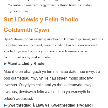
Yn lleihau gwastraff o'i gymharu â ffeilio trwm neu falu i
gyrraedd trwch.
Sut i Ddewis y Felin Rholio
Goldsmith Cywir
Dylai'r dewis fod yn seiliedig ar ofynion llif gwaith go iawn, nid pris
na golwg yn unig. Yn aml, mae manylion bach mewn ansawdd
adeiladu yn ymddangos yn ddiweddarach mewn costau
perfformiad a chynnal a chadw.
▶
Maint a Lled y Rholer
Mae rholeri ehangach yn trin meintiau dalennau mwy, tra
bod diamedrau mwy yn lleihau straen rholio stoc fwy
trwchus. Os ydych chi'n aml yn rholio deunydd mwy
trwchus, dewiswch felin a all ei thrin yn esmwyth heb
orfodi'r addasiad.
▶
Gweithrediad â Llaw vs. Gweithrediad Trydanol