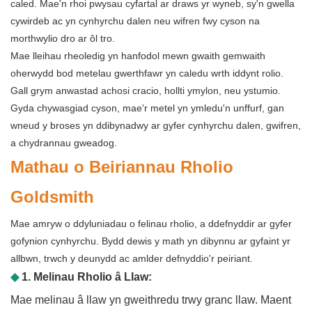
caled. Mae'n rhoi pwysau cyfartal ar draws yr wyneb, sy'n gwella
cywirdeb ac yn cynhyrchu dalen neu wifren fwy cyson na
morthwylio dro ar ôl tro.
Mae lleihau rheoledig yn hanfodol mewn gwaith gemwaith
oherwydd bod metelau gwerthfawr yn caledu wrth iddynt rolio.
Gall grym anwastad achosi cracio, hollti ymylon, neu ystumio.
Gyda chywasgiad cyson, mae'r metel yn ymledu'n unffurf, gan
wneud y broses yn ddibynadwy ar gyfer cynhyrchu dalen, gwifren,
a chydrannau gweadog.
Mathau o Beiriannau Rholio
Goldsmith
Mae amryw o ddyluniadau o felinau rholio, a ddefnyddir ar gyfer
gofynion cynhyrchu. Bydd dewis y math yn dibynnu ar gyfaint yr
allbwn, trwch y deunydd ac amlder defnyddio'r peiriant.
◆
1. Melinau Rholio â Llaw:
Mae melinau â llaw yn gweithredu trwy granc llaw. Maent