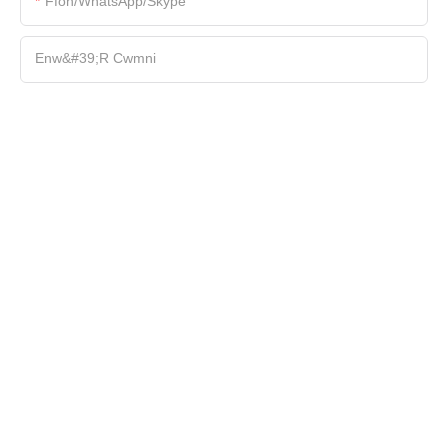
Ffôn/WhatsApp/Skype
Enw&#39;r Cwmni
Ffeil
Nghynnwys
ANFONWCH YR YMCHWILIAD NAWR
Hawlfraint © 2025 Shenzhen Hasung Precious Metals Equipment