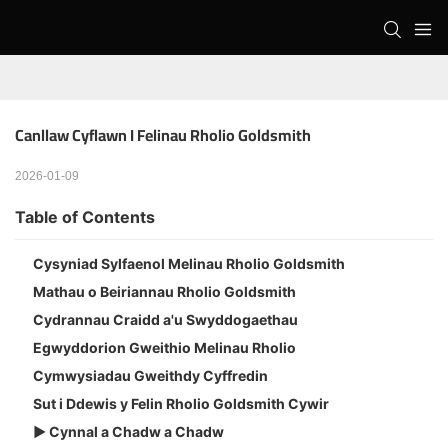
Canllaw Cyflawn I Felinau Rholio Goldsmith
2026-01-09
Table of Contents
Cysyniad Sylfaenol Melinau Rholio Goldsmith
Mathau o Beiriannau Rholio Goldsmith
Cydrannau Craidd a'u Swyddogaethau
Egwyddorion Gweithio Melinau Rholio
Cymwysiadau Gweithdy Cyffredin
Sut i Ddewis y Felin Rholio Goldsmith Cywir
▶ Cynnal a Chadw a Chadw