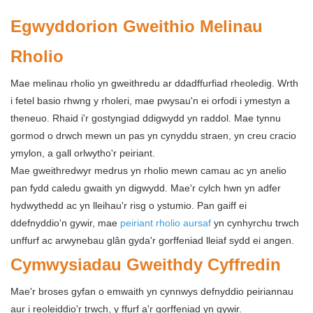
Egwyddorion Gweithio Melinau
Rholio
Mae melinau rholio yn gweithredu ar ddadffurfiad rheoledig. Wrth
i fetel basio rhwng y rholeri, mae pwysau'n ei orfodi i ymestyn a
theneuo. Rhaid i'r gostyngiad ddigwydd yn raddol. Mae tynnu
gormod o drwch mewn un pas yn cynyddu straen, yn creu cracio
ymylon, a gall orlwytho'r peiriant.
Mae gweithredwyr medrus yn rholio mewn camau ac yn anelio
pan fydd caledu gwaith yn digwydd. Mae'r cylch hwn yn adfer
hydwythedd ac yn lleihau'r risg o ystumio. Pan gaiff ei
ddefnyddio'n gywir, mae
peiriant rholio aursaf
yn cynhyrchu trwch
unffurf ac arwynebau glân gyda'r gorffeniad lleiaf sydd ei angen.
Cymwysiadau Gweithdy Cyffredin
Mae'r broses gyfan o emwaith yn cynnwys defnyddio peiriannau
aur i reoleiddio'r trwch, y ffurf a'r gorffeniad yn gywir.