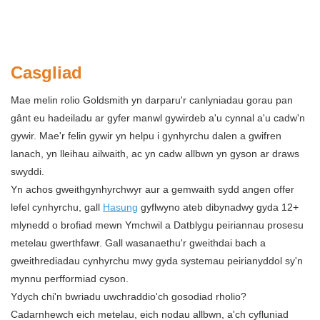
Casgliad
Mae melin rolio Goldsmith yn darparu'r canlyniadau gorau pan
gânt eu hadeiladu ar gyfer manwl gywirdeb a'u cynnal a'u cadw'n
gywir. Mae'r felin gywir yn helpu i gynhyrchu dalen a gwifren
lanach, yn lleihau ailwaith, ac yn cadw allbwn yn gyson ar draws
swyddi.
Yn achos gweithgynhyrchwyr aur a gemwaith sydd angen offer
lefel cynhyrchu, gall
Hasung
gyflwyno ateb dibynadwy gyda 12+
mlynedd o brofiad mewn Ymchwil a Datblygu peiriannau prosesu
metelau gwerthfawr. Gall wasanaethu'r gweithdai bach a
gweithrediadau cynhyrchu mwy gyda systemau peirianyddol sy'n
mynnu perfformiad cyson.
Ydych chi'n bwriadu uwchraddio'ch gosodiad rholio?
Cadarnhewch eich metelau, eich nodau allbwn, a'ch cyfluniad