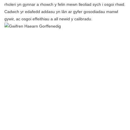
rholeri yn gynnar a rhowch y felin mewn lleoliad sych i osgoi rhwd.
Cadwch yr edafedd addasu yn lân ar gyfer gosodiadau manwl
gywir, ac osgoi effeithiau a all newid y calibradu.