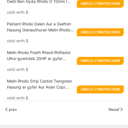
Dwbl Ben Gyda Rholio O 10mm I
GWELD CYNHYRCHION
0.1mm Ar Gyfer Aur/Arian/Copr
oddi wrth
$
Peiriant Rholio Dalen Aur a Gwifren
Hasung Gwneuthurwr Melin Rholio
GWELD CYNHYRCHION
Gemwaith Cyfuniad 5.5HP
oddi wrth
$
Melin Rholio Poeth Rheoli Rhifiadol
Ultra-gywirdeb 20HP ar gyfer
GWELD CYNHYRCHION
aloion aur ac arian
oddi wrth
$
Melin Rholio Strip Carbid Twngsten
Hasung ar gyfer Aur Arian Copr
GWELD CYNHYRCHION
Platinwm
oddi wrth
$
prev
Nesaf