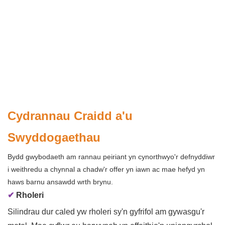
Cydrannau Craidd a'u
Swyddogaethau
Bydd gwybodaeth am rannau peiriant yn cynorthwyo'r defnyddiwr
i weithredu a chynnal a chadw'r offer yn iawn ac mae hefyd yn
haws barnu ansawdd wrth brynu.
✔
Rholeri
Silindrau dur caled yw rholeri sy'n gyfrifol am gywasgu'r