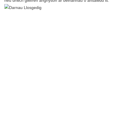
neu drwch gwifren anghyson ar beiriannau o ansawdd is.