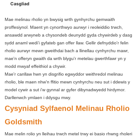
Casgliad
Mae melinau rholio yn bwysig wrth gynhyrchu gemwaith
proffesiynol. Maent yn cynorthwyo aurwyr i reoleiddio trwch,
ansawdd arwyneb a chysondeb deunydd gyda chywirdeb y dasg
sydd anaml wedi'i gyfateb gan offer llaw. Gellir defnyddio'r felin
rholio aurwyr mewn gweithdai bach a llinellau cynhyrchu mawr,
mae'n offeryn gwaith da wrth blygu'r metelau gwerthfawr yn y
modd mwyaf effeithiol a chywir.
Mae'r canllaw hwn yn disgrifio egwyddor weithredol melinau
rholio, ble maen nhw'n ffitio mewn cynhyrchu neu sut i ddewis y
model cywir a sut i'w gynnal ar gyfer dibynadwyedd hirdymor.
Darllenwch ymlaen i ddysgu mwy.
Cysyniad Sylfaenol Melinau Rholio
Goldsmith
Mae melin rolio yn lleihau trwch metel trwy ei basio rhwng rholeri