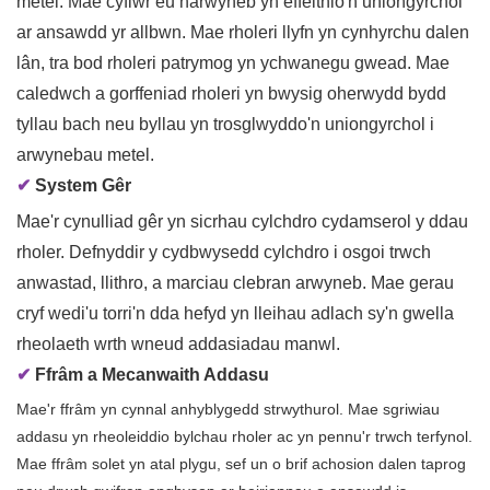
metel. Mae cyflwr eu harwyneb yn effeithio'n uniongyrchol
ar ansawdd yr allbwn. Mae rholeri llyfn yn cynhyrchu dalen
lân, tra bod rholeri patrymog yn ychwanegu gwead. Mae
caledwch a gorffeniad rholeri yn bwysig oherwydd bydd
tyllau bach neu byllau yn trosglwyddo'n uniongyrchol i
arwynebau metel.
✔
System Gêr
Mae'r cynulliad gêr yn sicrhau cylchdro cydamserol y ddau
rholer. Defnyddir y cydbwysedd cylchdro i osgoi trwch
anwastad, llithro, a marciau clebran arwyneb. Mae gerau
cryf wedi'u torri'n dda hefyd yn lleihau adlach sy'n gwella
rheolaeth wrth wneud addasiadau manwl.
✔
Ffrâm a Mecanwaith Addasu
Mae'r ffrâm yn cynnal anhyblygedd strwythurol. Mae sgriwiau
addasu yn rheoleiddio bylchau rholer ac yn pennu'r trwch terfynol.
Mae ffrâm solet yn atal plygu, sef un o brif achosion dalen taprog