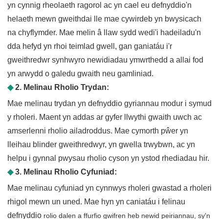
yn cynnig rheolaeth ragorol ac yn cael eu defnyddio'n
helaeth mewn gweithdai lle mae cywirdeb yn bwysicach
na chyflymder. Mae melin â llaw sydd wedi'i hadeiladu'n
dda hefyd yn rhoi teimlad gwell, gan ganiatáu i'r
gweithredwr synhwyro newidiadau ymwrthedd a allai fod
yn arwydd o galedu gwaith neu gamliniad.
◆
2. Melinau Rholio Trydan:
Mae melinau trydan yn defnyddio gyriannau modur i symud
y rholeri. Maent yn addas ar gyfer llwythi gwaith uwch ac
amserlenni rholio ailadroddus. Mae cymorth pŵer yn
lleihau blinder gweithredwyr, yn gwella trwybwn, ac yn
helpu i gynnal pwysau rholio cyson yn ystod rhediadau hir.
◆
3. Melinau Rholio Cyfuniad:
Mae melinau cyfuniad yn cynnwys rholeri gwastad a rholeri
rhigol mewn un uned. Mae hyn yn caniatáu i felinau
defnyddio
rolio dalen a ffurfio gwifren heb newid peiriannau, sy'n