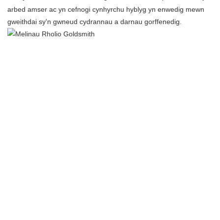
arbed amser ac yn cefnogi cynhyrchu hyblyg yn enwedig mewn
gweithdai sy'n gwneud cydrannau a darnau gorffenedig.