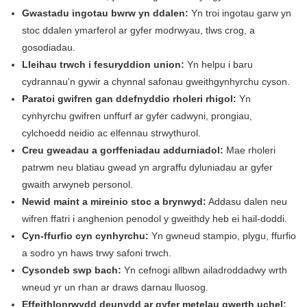
Gwastadu ingotau bwrw yn ddalen:
Yn troi ingotau garw yn
stoc ddalen ymarferol ar gyfer modrwyau, tlws crog, a
gosodiadau.
Lleihau trwch i fesuryddion union:
Yn helpu i baru
cydrannau'n gywir a chynnal safonau gweithgynhyrchu cyson.
Paratoi gwifren gan ddefnyddio rholeri rhigol:
Yn
cynhyrchu gwifren unffurf ar gyfer cadwyni, prongiau,
cylchoedd neidio ac elfennau strwythurol.
Creu gweadau a gorffeniadau addurniadol:
Mae rholeri
patrwm neu blatiau gwead yn argraffu dyluniadau ar gyfer
gwaith arwyneb personol.
Newid maint a mireinio stoc a brynwyd:
Addasu dalen neu
wifren ffatri i anghenion penodol y gweithdy heb ei hail-doddi.
Cyn-ffurfio cyn cynhyrchu:
Yn gwneud stampio, plygu, ffurfio
a sodro yn haws trwy safoni trwch.
Cysondeb swp bach:
Yn cefnogi allbwn ailadroddadwy wrth
wneud yr un rhan ar draws darnau lluosog.
Effeithlonrwydd deunydd ar gyfer metelau gwerth uchel: