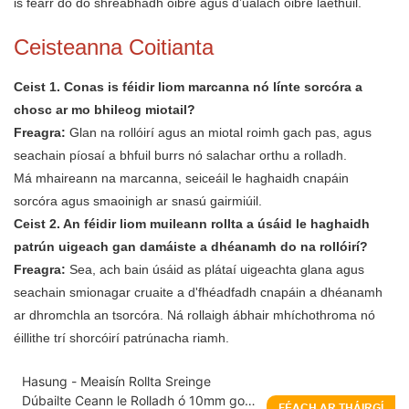
is fearr do do shreabhadh oibre agus d’ualach oibre laethúil.
Ceisteanna Coitianta
Ceist 1. Conas is féidir liom marcanna nó línte sorcóra a
chosc ar mo bhileog miotail?
Freagra:
Glan na rollóirí agus an miotal roimh gach pas, agus
seachain píosaí a bhfuil burrs nó salachar orthu a rolladh.
Má mhaireann na marcanna, seiceáil le haghaidh cnapáin
sorcóra agus smaoinigh ar snasú gairmiúil.
Ceist 2. An féidir liom muileann rollta a úsáid le haghaidh
patrún uigeach gan damáiste a dhéanamh do na rollóirí?
Freagra:
Sea, ach bain úsáid as plátaí uigeachta glana agus
seachain smionagar cruaite a d'fhéadfadh cnapáin a dhéanamh
ar dhromchla an tsorcóra. Ná rollaigh ábhair mhíchothroma nó
éillithe trí shorcóirí patrúnacha riamh.
Hasung - Meaisín Rollta Sreinge
Dúbailte Ceann le Rolladh ó 10mm go
FÉACH AR THÁIRGÍ