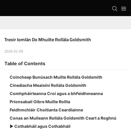
Treoir Iomlán Do Mhuilte Rollála Goldsmith
2026-01-09
Table of Contents
Coincheap Bunúsach Muilte Rollála Goldsmith
Cineálacha Meaisíní Rollála Goldsmith
Comhpháirteanna Croí agus a bhFeidhmeanna
Prionsabail Oibre Muilte Rollta
Feidhmchláir Choitianta Ceardlainne
Conas an Muileann Rollála Goldsmith Ceart a Roghnú
▶ Cothabháil agus Cothabháil