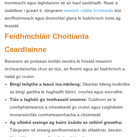
insínteacht agus laghdaíonn sé an baol saobhadh. Nuair a
úsáidtear i gceart é, táirgeann
meaisín rollála órchearda
tiús
aonfhoirmeach agus dromchlaí glana le bailchríoch íosta ag
teastáil.
Feidhmchláir Choitianta
Ceardlainne
Baineann an próiseas iomlán seodra le húsáid meaisíní
órcheardaíochta chun an tiús, an fhoirm agus an bailchríoch a
rialáil go cruinn.
Bingí teilgthe a leacú ina mbileog:
Déantar bileog inoibrithe
as bingí garbha le haghaidh fáinní, crochta agus socruithe.
Tiús a laghdú go tomhasairí cruinne:
Cuidíonn sé le
comhpháirteanna a mheaitseáil go cruinn agus caighdeáin
monaraíochta comhsheasmhacha a choinneáil.
Ag ullmhú sreinge ag baint úsáide as rollóirí gromtha:
Táirgeann sé sreang aonfhoirmeach do shlabhraí, bioráin,