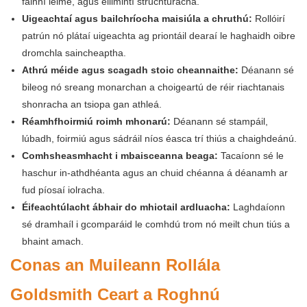
fáinní léime, agus eilimintí struchtúracha.
Uigeachtaí agus bailchríocha maisiúla a chruthú:
Rollóirí
patrún nó plátaí uigeachta ag priontáil dearaí le haghaidh oibre
dromchla saincheaptha.
Athrú méide agus scagadh stoic cheannaithe:
Déanann sé
bileog nó sreang monarchan a choigeartú de réir riachtanais
shonracha an tsiopa gan athleá.
Réamhfhoirmiú roimh mhonarú:
Déanann sé stampáil,
lúbadh, foirmiú agus sádráil níos éasca trí thiús a chaighdeánú.
Comhsheasmhacht i mbaisceanna beaga:
Tacaíonn sé le
haschur in-athdhéanta agus an chuid chéanna á déanamh ar
fud píosaí iolracha.
Éifeachtúlacht ábhair do mhiotail ardluacha:
Laghdaíonn
sé dramhaíl i gcomparáid le comhdú trom nó meilt chun tiús a
bhaint amach.
Conas an Muileann Rollála
Goldsmith Ceart a Roghnú