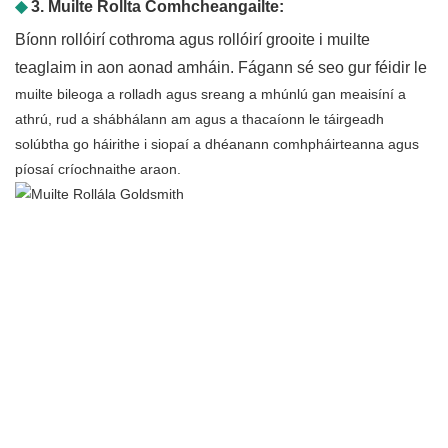
◆
3. Muilte Rollta Comhcheangailte:
Bíonn rollóirí cothroma agus rollóirí grooite i muilte
teaglaim in aon aonad amháin. Fágann sé seo gur féidir le
muilte bileoga a rolladh agus sreang a mhúnlú gan meaisíní a
athrú, rud a shábhálann am agus a thacaíonn le táirgeadh
solúbtha go háirithe i siopaí a dhéanann comhpháirteanna agus
píosaí críochnaithe araon.