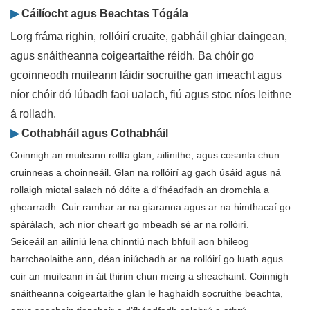
▶
Cáilíocht agus Beachtas Tógála
Lorg fráma righin, rollóirí cruaite, gabháil ghiar daingean,
agus snáitheanna coigeartaithe réidh. Ba chóir go
gcoinneodh muileann láidir socruithe gan imeacht agus
níor chóir dó lúbadh faoi ualach, fiú agus stoc níos leithne
á rolladh.
▶
Cothabháil agus Cothabháil
Coinnigh an muileann rollta glan, ailínithe, agus cosanta chun
cruinneas a choinneáil. Glan na rollóirí ag gach úsáid agus ná
rollaigh miotal salach nó dóite a d'fhéadfadh an dromchla a
ghearradh. Cuir ramhar ar na giaranna agus ar na himthacaí go
spárálach, ach níor cheart go mbeadh sé ar na rollóirí.
Seiceáil an ailíniú lena chinntiú nach bhfuil aon bhileog
barrchaolaithe ann, déan iniúchadh ar na rollóirí go luath agus
cuir an muileann in áit thirim chun meirg a sheachaint. Coinnigh
snáitheanna coigeartaithe glan le haghaidh socruithe beachta,