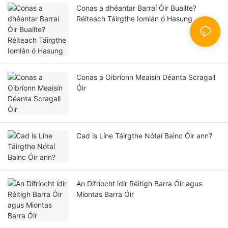
Conas a dhéantar Barraí Óir Buailte?
Réiteach Táirgthe Iomlán ó Hasung
Conas a Oibríonn Meaisín Déanta Scragall
Óir
Cad is Líne Táirgthe Nótaí Bainc Óir ann?
An Difríocht idir Réitigh Barra Óir agus
Miontas Barra Óir