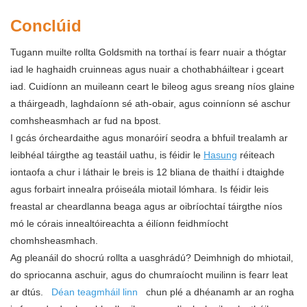
Conclúid
Tugann muilte rollta Goldsmith na torthaí is fearr nuair a thógtar
iad le haghaidh cruinneas agus nuair a chothabháiltear i gceart
iad. Cuidíonn an muileann ceart le bileog agus sreang níos glaine
a tháirgeadh, laghdaíonn sé ath-obair, agus coinníonn sé aschur
comhsheasmhach ar fud na bpost.
I gcás órcheardaithe agus monaróirí seodra a bhfuil trealamh ar
leibhéal táirgthe ag teastáil uathu, is féidir le
Hasung
réiteach
iontaofa a chur i láthair le breis is 12 bliana de thaithí i dtaighde
agus forbairt innealra próiseála miotail lómhara. Is féidir leis
freastal ar cheardlanna beaga agus ar oibríochtaí táirgthe níos
mó le córais innealtóireachta a éilíonn feidhmíocht
chomhsheasmhach.
Ag pleanáil do shocrú rollta a uasghrádú? Deimhnigh do mhiotail,
do spriocanna aschuir, agus do chumraíocht muilinn is fearr leat
ar dtús.
Déan teagmháil linn
chun plé a dhéanamh ar an rogha