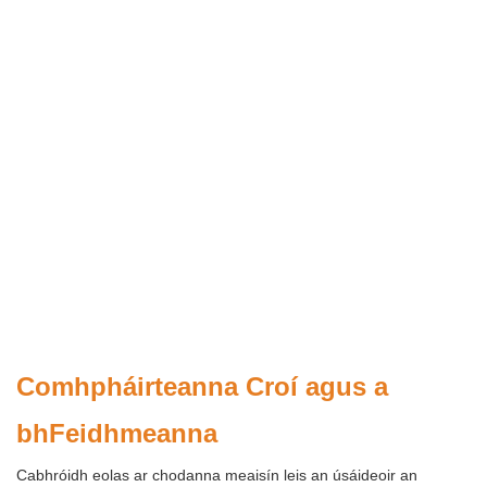
Comhpháirteanna Croí agus a
bhFeidhmeanna
Cabhróidh eolas ar chodanna meaisín leis an úsáideoir an