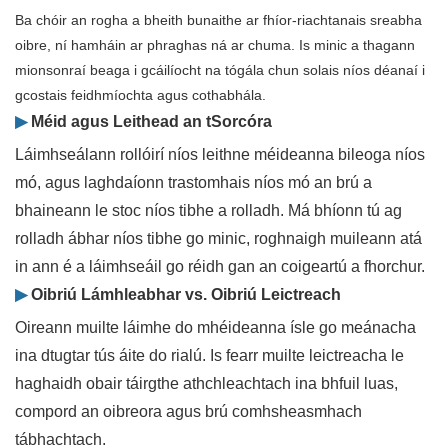
Ba chóir an rogha a bheith bunaithe ar fhíor-riachtanais sreabha
oibre, ní hamháin ar phraghas ná ar chuma. Is minic a thagann
mionsonraí beaga i gcáilíocht na tógála chun solais níos déanaí i
gcostais feidhmíochta agus cothabhála.
▶
Méid agus Leithead an tSorcóra
Láimhseálann rollóirí níos leithne méideanna bileoga níos
mó, agus laghdaíonn trastomhais níos mó an brú a
bhaineann le stoc níos tibhe a rolladh. Má bhíonn tú ag
rolladh ábhar níos tibhe go minic, roghnaigh muileann atá
in ann é a láimhseáil go réidh gan an coigeartú a fhorchur.
▶
Oibriú Lámhleabhar vs. Oibriú Leictreach
Oireann muilte láimhe do mhéideanna ísle go meánacha
ina dtugtar tús áite do rialú. Is fearr muilte leictreacha le
haghaidh obair táirgthe athchleachtach ina bhfuil luas,
compord an oibreora agus brú comhsheasmhach
tábhachtach.