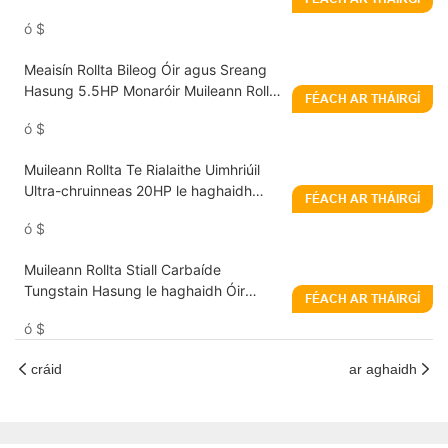
0.1mm le haghaidh Óir/Airgead/Copar
ó
$
Meaisín Rollta Bileog Óir agus Sreang
Hasung 5.5HP Monaróir Muileann Rollta
FÉACH AR THÁIRGÍ
Seodra Teaglaim
ó
$
Muileann Rollta Te Rialaithe Uimhriúil
Ultra-chruinneas 20HP le haghaidh
FÉACH AR THÁIRGÍ
cóimhiotail óir agus airgid
ó
$
Muileann Rollta Stiall Carbaíde
Tungstain Hasung le haghaidh Óir
FÉACH AR THÁIRGÍ
Airgid Copar Platanam
ó
$
cráid
ar aghaidh