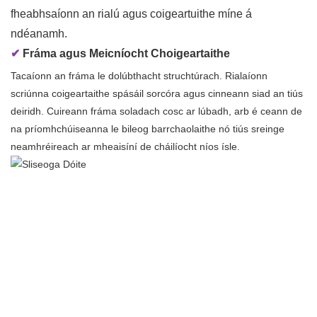
fheabhsaíonn an rialú agus coigeartuithe míne á
ndéanamh.
✔
Fráma agus Meicníocht Choigeartaithe
Tacaíonn an fráma le dolúbthacht struchtúrach. Rialaíonn
scriúnna coigeartaithe spásáil sorcóra agus cinneann siad an tiús
deiridh. Cuireann fráma soladach cosc ​​ar lúbadh, arb é ceann de
na príomhchúiseanna le bileog barrchaolaithe nó tiús sreinge
neamhréireach ar mheaisíní de cháilíocht níos ísle.