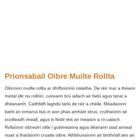
Prionsabail Oibre Muilte Rollta
Oibríonn muilte rollta ar dhífhoirmiú rialaithe. De réir mar a théann
miotal idir na rollóirí, cuireann brú iallach air fadú agus tanaí a
dhéanamh. Caithfidh laghdú tarlú de réir a chéile. Méadaíonn
baint an iomarca tiús in aon phas amháin strus, cruthaíonn sé
scoilteadh imeall, agus is féidir leis an meaisín a ró-ualach.
Rollaíonn oibreoirí oilte i gcéimeanna agus déanann siad anneal
nuair a tharlaíonn cruaite oibre. Athbhunaíonn an timthriall seo an