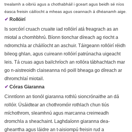
trealamh a oibriú agus a chothabháil i gceart agus beidh sé níos
éasca freisin cáilíocht a mheas agus ceannach á dhéanamh aige.
✔
Rollóirí
Is sorcóirí cruach cruaite iad rollóirí atá freagrach as an
miotal a chomhbhrú. Bíonn tionchar díreach ag riocht a
ndromchla ar cháilíocht an aschuir. Táirgeann rollóirí réidh
bileog ghlan, agus cuireann rollóirí patrúnacha uigeacht
leis. Tá cruas agus bailchríoch an rollóra tábhachtach mar
go n-aistreoidh claiseanna nó poill bheaga go díreach ar
dhromchlaí miotail.
✔
Córas Giaranna
Cinntíonn an tionól giaranna rothlú sioncrónaithe an dá
rollóir. Úsáidtear an chothromóir rothlach chun tiús
míchothrom, sleamhnú agus marcanna creimeadh
dromchla a sheachaint. Laghdaíonn giaranna dea-
ghearrtha agus láidre an t-aisiompú freisin rud a