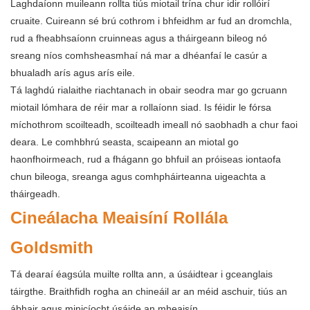
Laghdaíonn muileann rollta tiús miotail trína chur idir rollóirí
cruaite. Cuireann sé brú cothrom i bhfeidhm ar fud an dromchla,
rud a fheabhsaíonn cruinneas agus a tháirgeann bileog nó
sreang níos comhsheasmhaí ná mar a dhéanfaí le casúr a
bhualadh arís agus arís eile.
Tá laghdú rialaithe riachtanach in obair seodra mar go gcruann
miotail lómhara de réir mar a rollaíonn siad. Is féidir le fórsa
míchothrom scoilteadh, scoilteadh imeall nó saobhadh a chur faoi
deara. Le comhbhrú seasta, scaipeann an miotal go
haonfhoirmeach, rud a fhágann go bhfuil an próiseas iontaofa
chun bileoga, sreanga agus comhpháirteanna uigeachta a
tháirgeadh.
Cineálacha Meaisíní Rollála
Goldsmith
Tá dearaí éagsúla muilte rollta ann, a úsáidtear i gceanglais
táirgthe. Braithfidh rogha an chineáil ar an méid aschuir, tiús an
ábhair agus minicíocht úsáide an mheaisín.