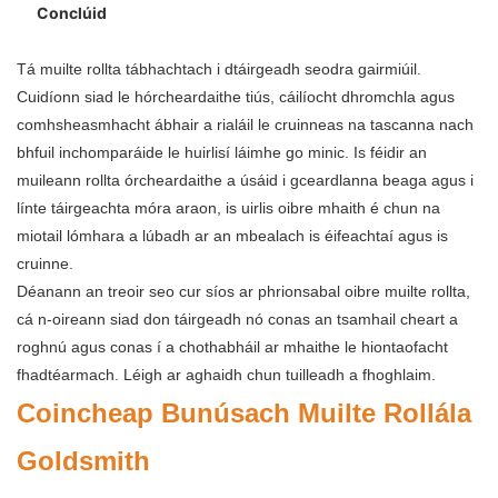
Conclúid
Tá muilte rollta tábhachtach i dtáirgeadh seodra gairmiúil.
Cuidíonn siad le hórcheardaithe tiús, cáilíocht dhromchla agus
comhsheasmhacht ábhair a rialáil le cruinneas na tascanna nach
bhfuil inchomparáide le huirlisí láimhe go minic. Is féidir an
muileann rollta órcheardaithe a úsáid i gceardlanna beaga agus i
línte táirgeachta móra araon, is uirlis oibre mhaith é chun na
miotail lómhara a lúbadh ar an mbealach is éifeachtaí agus is
cruinne.
Déanann an treoir seo cur síos ar phrionsabal oibre muilte rollta,
cá n-oireann siad don táirgeadh nó conas an tsamhail cheart a
roghnú agus conas í a chothabháil ar mhaithe le hiontaofacht
fhadtéarmach. Léigh ar aghaidh chun tuilleadh a fhoghlaim.
Coincheap Bunúsach Muilte Rollála
Goldsmith