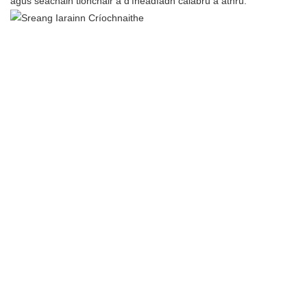
agus seachain tionchair a d’fhéadfadh calabrú a athrú.