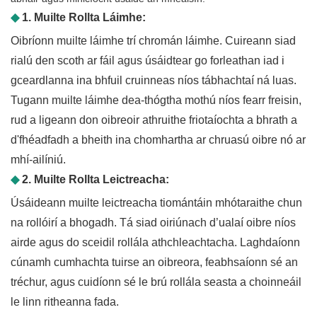
◆
1. Muilte Rollta Láimhe:
Oibríonn muilte láimhe trí chromán láimhe. Cuireann siad
rialú den scoth ar fáil agus úsáidtear go forleathan iad i
gceardlanna ina bhfuil cruinneas níos tábhachtaí ná luas.
Tugann muilte láimhe dea-thógtha mothú níos fearr freisin,
rud a ligeann don oibreoir athruithe friotaíochta a bhrath a
d'fhéadfadh a bheith ina chomhartha ar chruasú oibre nó ar
mhí-ailíniú.
◆
2. Muilte Rollta Leictreacha:
Úsáideann muilte leictreacha tiomántáin mhótaraithe chun
na rollóirí a bhogadh. Tá siad oiriúnach d’ualaí oibre níos
airde agus do sceidil rollála athchleachtacha. Laghdaíonn
cúnamh cumhachta tuirse an oibreora, feabhsaíonn sé an
tréchur, agus cuidíonn sé le brú rollála seasta a choinneáil
le linn ritheanna fada.