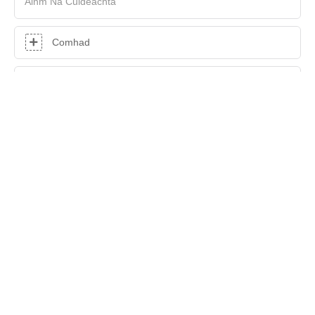
Ainm Na Cuideachta
Comhad
Ábhar
SEOL FIOSRÚCHÁN ANOIS
Cóipcheart © 2025 Shenzhen Hasung Precious Metals Equipment
Technology Co., Ltd |
Léarscáil an tSuímh
|
Polasaí
Príobháideachais