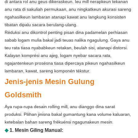
di antara rol anu geus dikeraskeun. Ieu mill nerapkeun tekanan
anu rata di sakuliah permukaan, anu ningkatkeun akurasi sareng
ngahasilkeun lambaran atanapi kawat anu langkung konsisten
tibatan dipalu sacara berulang-ulang.
Réduksi anu dikontrol penting pisan dina padamelan perhiasan
sabab logam mulia bakal jadi teuas nalika ngagulung. Gaya anu
teu rata tiasa nyababkeun retakan, beulah sisi, atanapi distorsi.
Kalayan komprési anu ajeg, logam nyebar sacara rata,
ngajantenkeun prosésna tiasa dipercaya pikeun ngahasilkeun
lambaran, kawat, sareng komponén tékstur.
Jenis-jenis Mesin Gulung
Goldsmith
Aya rupa-rupa desain rolling mill, anu dianggo dina sarat
produksi. Pilihan jinisna bakal gumantung kana volume kaluaran,
ketebalan bahan sareng frékuénsi ngagunakeun mesin.
◆
1. Mesin Giling Manual: