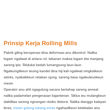
Prinsip Kerja Rolling Mills
Pabrik giling beroperasi dina deformasi anu dikontrol. Nalika
logam ngaliwat di antara rol, tekanan maksa logam éta manjang
sareng ipis. Réduksi kedah lumangsung laun-laun.
Ngaleungitkeun teuing kandel dina hiji kali ngaliwat ningkatkeun
setrés, nyababkeun retakan ujung, sareng tiasa ngaleuleuskeun
mesin.
Operator anu ahli ngagulung sacara bertahap sareng anneal
nalika padamelan pengerasan kajantenan. Siklus ieu mulangkeun
daktilitas sareng ngirangan résiko distorsi. Nalika dianggo kalayan
leres,
mesin gulung tukang emas
ngahasilkeun ketebalan anu