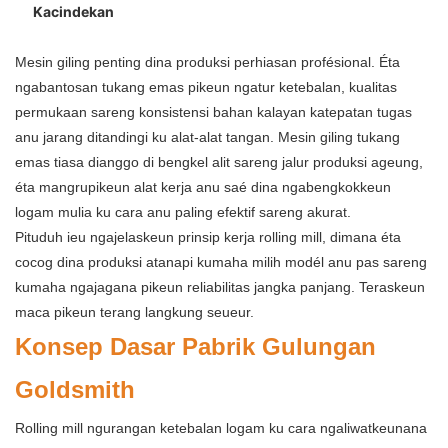
Kacindekan
Mesin giling penting dina produksi perhiasan profésional. Éta
ngabantosan tukang emas pikeun ngatur ketebalan, kualitas
permukaan sareng konsistensi bahan kalayan katepatan tugas
anu jarang ditandingi ku alat-alat tangan. Mesin giling tukang
emas tiasa dianggo di bengkel alit sareng jalur produksi ageung,
éta mangrupikeun alat kerja anu saé dina ngabengkokkeun
logam mulia ku cara anu paling efektif sareng akurat.
Pituduh ieu ngajelaskeun prinsip kerja rolling mill, dimana éta
cocog dina produksi atanapi kumaha milih modél anu pas sareng
kumaha ngajagana pikeun reliabilitas jangka panjang. Teraskeun
maca pikeun terang langkung seueur.
Konsep Dasar Pabrik Gulungan
Goldsmith
Rolling mill ngurangan ketebalan logam ku cara ngaliwatkeunana