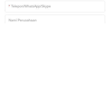
Telepon/WhatsApp/Skype
Nami Perusahaan
Berkas
Eusina
NGIRIM PERTANYAAN AYEUNA