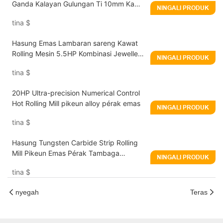
Ganda Kalayan Gulungan Ti 10mm Ka
NINGALI PRODUK
0.1mm Pikeun Emas/Pérak/Tambaga
tina
$
Hasung Emas Lambaran sareng Kawat
Rolling Mesin 5.5HP Kombinasi Jewellery
NINGALI PRODUK
Rolling Mill Produsén
tina
$
20HP Ultra-precision Numerical Control
Hot Rolling Mill pikeun alloy pérak emas
NINGALI PRODUK
tina
$
Hasung Tungsten Carbide Strip Rolling
Mill Pikeun Emas Pérak Tambaga
NINGALI PRODUK
Platinum
tina
$
nyegah
Teras