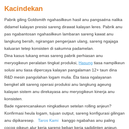
Kacindekan
Pabrik giling Goldsmith ngahasilkeun hasil anu pangsaéna nalika
didamel kalayan presisi sareng dirawat kalayan leres. Pabrik anu
pas ngabantosan ngahasilkeun lambaran sareng kawat anu
langkung bersih, ngirangan pengerjaan ulang, sareng ngajaga
kaluaran tetep konsisten di sakumna padamelan.
Dina kasus tukang emas sareng pabrik perhiasan anu
meryogikeun peralatan tingkat produksi,
Hasung
tiasa nampilkeun
solusi anu tiasa dipercaya kalayan pangalaman 12+ taun dina
R&D mesin pangolahan logam mulia. Éta tiasa ngalayanan
bengkel alit sareng operasi produksi anu langkung ageung
kalayan sistem anu direkayasa anu meryogikeun kinerja anu
konsisten.
Bade ngarencanakeun ningkatkeun setelan rolling anjeun?
Konfirmasi heula logam, tujuan output, sareng konfigurasi gilingan
anu dipikaresep.
Taros Kami
kanggo ngabahas anu paling
cocog pikeun alur kerja sareng beban kerja sadidinten anjeun.