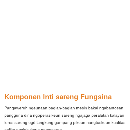
Komponen Inti sareng Fungsina
Pangaweruh ngeunaan bagian-bagian mesin bakal ngabantosan
pangguna dina ngoperasikeun sareng ngajaga peralatan kalayan
leres sareng ogé langkung gampang pikeun nangtoskeun kualitas
nalika ngalakukeun pameseran.