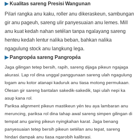
▶
Kualitas sareng Presisi Wangunan
Pilari rangka anu kaku, roller anu dikeraskeun, sambungan
gir anu pageuh, sareng ulir panyesuaian anu lemes. Mill
anu kuat kedah nahan setélan tanpa ngalayang sareng
henteu kedah lentur nalika beban, bahkan nalika
ngagulung stock anu langkung lega.
▶
Pangropéa sareng Pangropéa
Jaga gilingan tetep bersih, rapih, sareng dijaga pikeun ngajaga
akurasi. Lap rol dina unggal panggunaan sareng ulah ngagulung
logam anu kotor atanapi kaduruk anu tiasa motong permukaan.
Olesan gir sareng bantalan sakedik-sakedik, tapi ulah nepi ka
asup kana rol.
Pariksa alignment pikeun mastikeun yén teu aya lambaran anu
meruncing, pariksa rol dina tahap awal sareng simpen gilingan di
tempat anu garing pikeun nyingkahan karat. Jaga benang
panyesuaian tetep bersih pikeun setélan anu tepat, sareng
hindari dampak anu tiasa ngarobih kalibrasi.