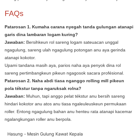
FAQs
Patarosan 1. Kumaha carana nyegah tanda gulungan atanapi
garis dina lambaran logam kuring?
Jawaban:
Bersihkeun rol sareng logam sateuacan unggal
ngagulung, sareng ulah ngagulung potongan anu aya gerinda
atanapi kokotor.
Upami tandana masih aya, parios naha aya penyok dina rol
sareng pertimbangkeun pikeun ngagosok sacara profésional.
Patarosan 2. Naha abdi tiasa nganggo rolling mill pikeun
pola tékstur tanpa ngaruksak rolna?
Jawaban:
Muhun, tapi anggo pelat tékstur anu bersih sareng
hindari kokotor anu atos anu tiasa ngaleuleuskeun permukaan
roller. Entong ngagulung bahan anu henteu rata atanapi kacemar
ngalangkungan roller anu berpola.
Hasung - Mesin Gulung Kawat Kepala