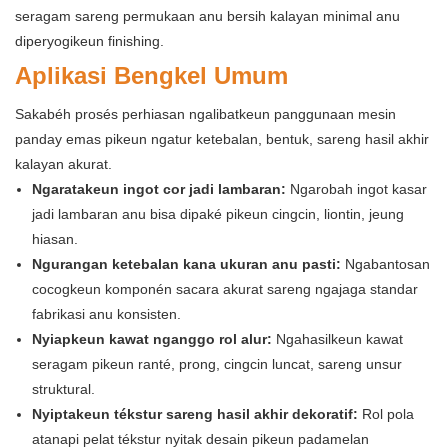
seragam sareng permukaan anu bersih kalayan minimal anu
diperyogikeun finishing.
Aplikasi Bengkel Umum
Sakabéh prosés perhiasan ngalibatkeun panggunaan mesin
panday emas pikeun ngatur ketebalan, bentuk, sareng hasil akhir
kalayan akurat.
Ngaratakeun ingot cor jadi lambaran:
Ngarobah ingot kasar
jadi lambaran anu bisa dipaké pikeun cingcin, liontin, jeung
hiasan.
Ngurangan ketebalan kana ukuran anu pasti:
Ngabantosan
cocogkeun komponén sacara akurat sareng ngajaga standar
fabrikasi anu konsisten.
Nyiapkeun kawat nganggo rol alur:
Ngahasilkeun kawat
seragam pikeun ranté, prong, cingcin luncat, sareng unsur
struktural.
Nyiptakeun tékstur sareng hasil akhir dekoratif:
Rol pola
atanapi pelat tékstur nyitak desain pikeun padamelan