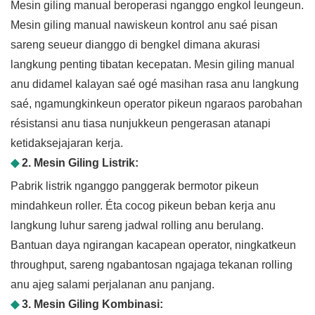
Mesin giling manual beroperasi nganggo engkol leungeun.
Mesin giling manual nawiskeun kontrol anu saé pisan
sareng seueur dianggo di bengkel dimana akurasi
langkung penting tibatan kecepatan. Mesin giling manual
anu didamel kalayan saé ogé masihan rasa anu langkung
saé, ngamungkinkeun operator pikeun ngaraos parobahan
résistansi anu tiasa nunjukkeun pengerasan atanapi
ketidaksejajaran kerja.
◆
2. Mesin Giling Listrik:
Pabrik listrik nganggo panggerak bermotor pikeun
mindahkeun roller. Éta cocog pikeun beban kerja anu
langkung luhur sareng jadwal rolling anu berulang.
Bantuan daya ngirangan kacapean operator, ningkatkeun
throughput, sareng ngabantosan ngajaga tekanan rolling
anu ajeg salami perjalanan anu panjang.
◆
3. Mesin Giling Kombinasi: