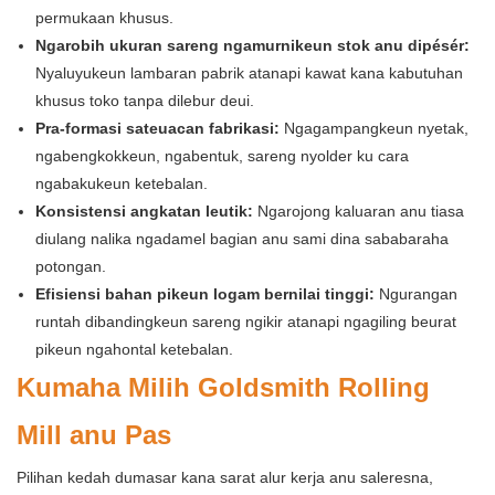
permukaan khusus.
Ngarobih ukuran sareng ngamurnikeun stok anu dipésér:
Nyaluyukeun lambaran pabrik atanapi kawat kana kabutuhan
khusus toko tanpa dilebur deui.
Pra-formasi sateuacan fabrikasi:
Ngagampangkeun nyetak,
ngabengkokkeun, ngabentuk, sareng nyolder ku cara
ngabakukeun ketebalan.
Konsistensi angkatan leutik:
Ngarojong kaluaran anu tiasa
diulang nalika ngadamel bagian anu sami dina sababaraha
potongan.
Efisiensi bahan pikeun logam bernilai tinggi:
Ngurangan
runtah dibandingkeun sareng ngikir atanapi ngagiling beurat
pikeun ngahontal ketebalan.
Kumaha Milih Goldsmith Rolling
Mill anu Pas
Pilihan kedah dumasar kana sarat alur kerja anu saleresna,