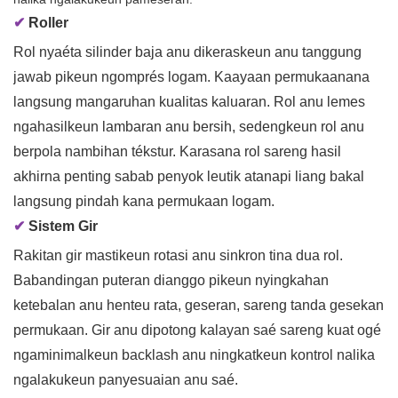
✔
Roller
Rol nyaéta silinder baja anu dikeraskeun anu tanggung
jawab pikeun ngomprés logam. Kaayaan permukaanana
langsung mangaruhan kualitas kaluaran. Rol anu lemes
ngahasilkeun lambaran anu bersih, sedengkeun rol anu
berpola nambihan tékstur. Karasana rol sareng hasil
akhirna penting sabab penyok leutik atanapi liang bakal
langsung pindah kana permukaan logam.
✔
Sistem Gir
Rakitan gir mastikeun rotasi anu sinkron tina dua rol.
Babandingan puteran dianggo pikeun nyingkahan
ketebalan anu henteu rata, geseran, sareng tanda gesekan
permukaan. Gir anu dipotong kalayan saé sareng kuat ogé
ngaminimalkeun backlash anu ningkatkeun kontrol nalika
ngalakukeun panyesuaian anu saé.