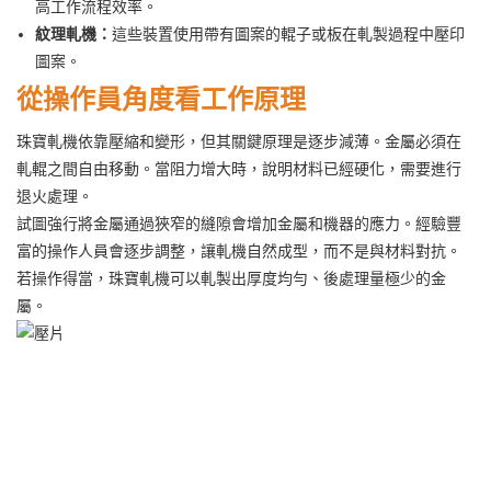
高工作流程效率。
紋理軋機：
這些裝置使用帶有圖案的輥子或板在軋製過程中壓印
圖案。
從操作員角度看工作原理
珠寶軋機依靠壓縮和變形，但其關鍵原理是逐步減薄。金屬必須在
軋輥之間自由移動。當阻力增大時，說明材料已經硬化，需要進行
退火處理。
試圖強行將金屬通過狹窄的縫隙會增加金屬和機器的應力。經驗豐
富的操作人員會逐步調整，讓軋機自然成型，而不是與材料對抗。
若操作得當，珠寶軋機可以軋製出厚度均勻、後處理量極少的金
屬。