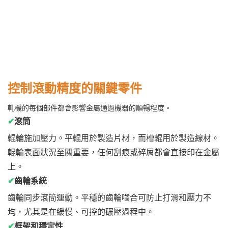
控制滾動精度的關鍵零件
軋機的每個部件都會影響金屬通過機器的順暢程度。
✔
滾筒
輥輪施加壓力。平輥用於製造片材，而槽輥用於製造線材。
輥輪表面狀況至關重要，任何刮痕或碎屑都會直接印在金屬
上。
✔
齒輪系統
齒輪同步滾筒運動。平穩的齒輪嚙合可防止打滑和壓力不
均，尤其是在緩慢、可控的碾壓過程中。
✔
框架和穩定性