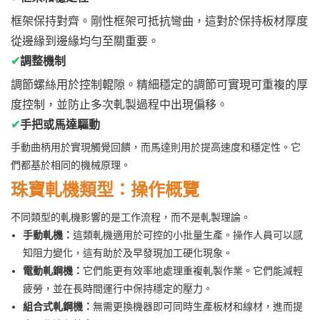
框架保持對齊。剛性框架可抵抗彎曲，這對於保持板材厚度
從邊緣到邊緣均勻至關重要。
✔
調整機制
調節螺絲用於控制輥隙。精細穩定的調節可實現可重複的厚
度控制，並防止多次軋製過程中出現偏移。
✔
手把或馬達驅動
手動曲柄用於實現觸覺回饋，而馬達則用於提高速度和穩定性。它
們都基於相同的機械原理。
珠寶軋機類型：操作概覽
不同類型的軋機影響的是工作流程，而不是軋製理論。
手動軋機：
這類軋機適用於可控的小批量生產。操作人員可以感
知阻力變化，這有助於及早發現加工硬化現象。
電動軋鋼機：
它們能更有效率地處理重複軋製作業。它們能減輕
疲勞，並在長時間運行中保持穩定的壓力。
組合式軋鋼機：
無需更換機器即可同時生產板材和線材，進而提