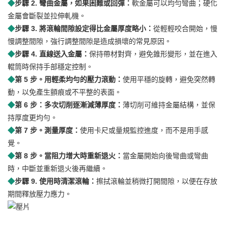
◆
步驟 2. 彎曲金屬，如果困難或回彈：
軟金屬可以均勻彎曲；硬化
金屬會斷裂並拉伸軋機。
◆
步驟 3. 將滾輪間隙設定得比金屬厚度略小：
從輕輕咬合開始，慢
慢調整間隙，強行調整間隙是造成損壞的常見原因。
◆
步驟 4. 直線送入金屬：
保持帶材對齊，避免錐形變形，並在進入
輥筒時保持手部穩定控制。
◆
第 5 步。用輕柔均勻的壓力滾動：
使用平穩的旋轉，避免突然轉
動，以免產生顫痕或不平整的表面。
◆
第 6 步：多次切削逐漸減薄厚度：
薄切削可維持金屬結構，並保
持厚度更均勻。
◆
第 7 步。測量厚度：
使用卡尺或量規監控進度，而不是用手感
覺。
◆
第 8 步。當阻力增大時重新退火：
當金屬開始向後彎曲或彎曲
時，中斷並重新退火後再繼續。
◆
步驟 9. 使用時清潔滾輪：
擦拭滾輪並稍微打開間隙，以便在存放
期間釋放壓力應力。