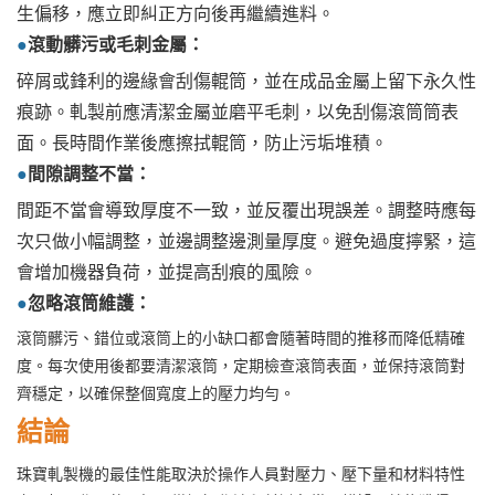
生偏移，應立即糾正方向後再繼續進料。
●
滾動髒污或毛刺金屬：
碎屑或鋒利的邊緣會刮傷輥筒，並在成品金屬上留下永久性
痕跡。軋製前應清潔金屬並磨平毛刺，以免刮傷滾筒筒表
面。長時間作業後應擦拭輥筒，防止污垢堆積。
●
間隙調整不當：
間距不當會導致厚度不一致，並反覆出現誤差。調整時應每
次只做小幅調整，並邊調整邊測量厚度。避免過度擰緊，這
會增加機器負荷，並提高刮痕的風險。
●
忽略滾筒維護：
滾筒髒污、錯位或滾筒上的小缺口都會隨著時間的推移而降低精確
度。每次使用後都要清潔滾筒，定期檢查滾筒表面，並保持滾筒對
齊穩定，以確保整個寬度上的壓力均勻。
結論
珠寶軋製機的最佳性能取決於操作人員對壓力、壓下量和材料特性