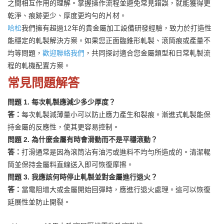
之間相互作用的理解。掌握操作流程並避免常見錯誤，就能獲得更
乾淨、痕跡更少、厚度更均勻的片材。
哈松
我們擁有超過12年的貴金屬加工設備研發經驗，致力於打造性
能穩定的軋製解決方案。如果您正面臨錐形軋製、滾筒痕或產量不
均等問題，
歡迎聯絡我們
，共同探討適合您金屬類型和日常軋製流
程的軋機配置方案。
常見問題解答
問題 1. 每次軋製應減少多少厚度？
答：
每次軋製減薄量小可以防止應力產生和裂痕。漸進式軋製能保
持金屬的反應性，使其更容易控制。
問題 2. 為什麼金屬有時會滑動而不是平穩滾動？
答：
打滑通常是因為滾筒沾有油污或進料不均勻所造成的。清潔輥
筒並保持金屬料直線送入即可恢復摩擦。
問題 3. 我應該何時停止軋製並對金屬進行退火？
答：
當電阻增大或金屬開始回彈時，應進行退火處理。這可以恢復
延展性並防止開裂。