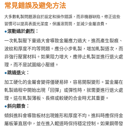
常見錯誤及避免方法
大多數軋製問題源自於設定和操作錯誤，而非機器缺陷。修正這些
習慣可以提高表面光潔度，保護滾筒筒，並減少金屬浪費。
●
滾動過於劇烈：
一次軋製壓下量過大會導致金屬應力過大，進而產生裂痕、
波紋和厚度不均等問題。應分小步軋製，增加軋製道次，而
非強行壓實材料。如果阻力增大，應停止軋製並進行退火處
理，而不是試圖縮小壓縫。
●
跳過退火：
加工硬化的金屬會變得僵硬易碎，容易開裂變形。當金屬在
軋製過程中開始出現「回彈」或彈性時，就需要進行退火處
理。這在軋製薄板、長條或較硬的合金時尤其重要。
●
斜向餵食：
傾斜進料會導致板材出現錐形和厚度不均。進料時應保持金
屬板筆直居中，並在進入輥道時保持穩定控制。如果鋼帶發