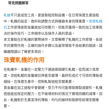
常見問題解答
軋機
不只是成型工具，更是製程控制設備。在日常珠寶生產過程
中，軋機的設定、進料和調整方式與機器本身同樣重要。
珠寶軋機
的
工作原理是對金屬施加可控壓力，但能否獲得一致的加工效果取
決於操作技巧、工序順序以及操作人員的意識。
本文重點在於軋機的實際操作。文章解釋了軋機的工作原理、各部
件的實際作用、正確的操作步驟以及最常導致不良結果的錯誤。請
繼續閱讀以了解更多資訊。
珠寶軋機的作用
在軋機中，金屬在一定壓力下通過兩個硬化軋輥，從而減少其厚
度。流經軋輥的金屬被拉伸甚至變薄，最終形成尺寸可控的薄板或
細絲。在珠寶生產中，控制軋製過程至關重要。
貴金屬在加工過程中會變硬，受力不均可能導致開裂或變形。軋機
透過施加恆定的壓力，在不破壞材料的情況下實現持續的減薄。因
此，軋機對於生產潔淨的薄板、均勻的線材和裝飾性紋理至關重
要。