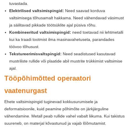
tuvastada.
Elektrilised valtsimispingid:
Need saavad korduva
valtsimisega tõhusamalt hakkama. Need vähendavad väsimust
ja säilitavad pikkade töötsüklite ajal püsiva rõhu.
Kombineeritud valtsimispingid:
need toetavad nii lehtmetalli
kui ka traadi tootmist ilma masinavahetuseta, parandades
töövoo tõhusust.
Tekstureerimisvaltspingid:
Need seadistused kasutavad
mustriliste rullide või plaatide abil mustrite trükkimist valtsimise
ajal.
Tööpõhimõtted operaatori
vaatenurgast
Ehete valtsimispingid tuginevad kokkusurumisele ja
deformatsioonile, kuid peamine põhimõte on järkjärguline
vähendamine. Metall peab rullide vahel vabalt liikuma. Kui takistus
suureneb, on materjal kõvastunud ja vajab lõõmutamist.