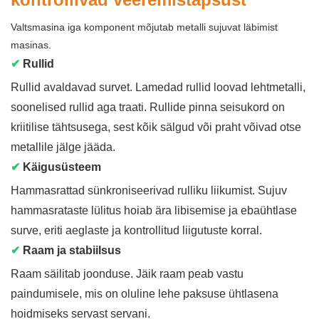
Valtsmasina iga komponent mõjutab metalli sujuvat läbimist
masinas.
✔
Rullid
Rullid avaldavad survet. Lamedad rullid loovad lehtmetalli,
soonelised rullid aga traati. Rullide pinna seisukord on
kriitilise tähtsusega, sest kõik sälgud või praht võivad otse
metallile jälge jääda.
✔
Käigusüsteem
Hammasrattad sünkroniseerivad rulliku liikumist. Sujuv
hammasrataste lülitus hoiab ära libisemise ja ebaühtlase
surve, eriti aeglaste ja kontrollitud liigutuste korral.
✔
Raam ja stabiilsus
Raam säilitab joonduse. Jäik raam peab vastu
paindumisele, mis on oluline lehe paksuse ühtlasena
hoidmiseks servast servani.