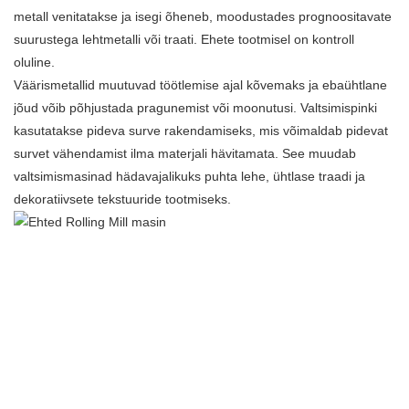
metall venitatakse ja isegi õheneb, moodustades prognoositavate
suurustega lehtmetalli või traati. Ehete tootmisel on kontroll
oluline.
Väärismetallid muutuvad töötlemise ajal kõvemaks ja ebaühtlane
jõud võib põhjustada pragunemist või moonutusi. Valtsimispinki
kasutatakse pideva surve rakendamiseks, mis võimaldab pidevat
survet vähendamist ilma materjali hävitamata. See muudab
valtsimismasinad hädavajalikuks puhta lehe, ühtlase traadi ja
dekoratiivsete tekstuuride tootmiseks.