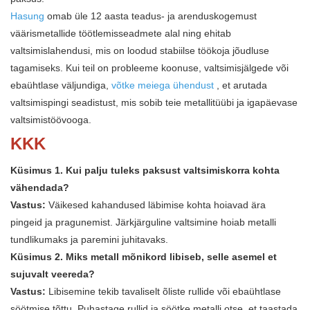
Hasung
omab üle 12 aasta teadus- ja arenduskogemust
väärismetallide töötlemisseadmete alal ning ehitab
valtsimislahendusi, mis on loodud stabiilse töökoja jõudluse
tagamiseks. Kui teil on probleeme koonuse, valtsimisjälgede või
ebaühtlase väljundiga,
võtke meiega ühendust
, et arutada
valtsimispingi seadistust, mis sobib teie metallitüübi ja igapäevase
valtsimistöövooga.
KKK
Küsimus 1. Kui palju tuleks paksust valtsimiskorra kohta
vähendada?
Vastus:
Väikesed kahandused läbimise kohta hoiavad ära
pingeid ja pragunemist. Järkjärguline valtsimine hoiab metalli
tundlikumaks ja paremini juhitavaks.
Küsimus 2. Miks metall mõnikord libiseb, selle asemel et
sujuvalt veereda?
Vastus:
Libisemine tekib tavaliselt õliste rullide või ebaühtlase
söötmise tõttu. Puhastage rullid ja söötke metalli otse, et taastada