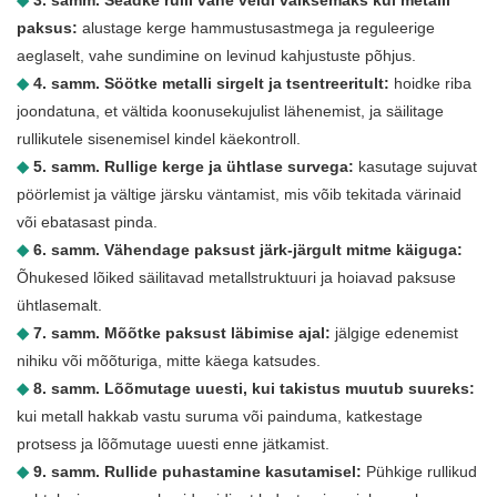
◆
3. samm. Seadke rulli vahe veidi väiksemaks kui metalli
paksus:
alustage kerge hammustusastmega ja reguleerige
aeglaselt, vahe sundimine on levinud kahjustuste põhjus.
◆
4. samm. Söötke metalli sirgelt ja tsentreeritult:
hoidke riba
joondatuna, et vältida koonusekujulist lähenemist, ja säilitage
rullikutele sisenemisel kindel käekontroll.
◆
5. samm. Rullige kerge ja ühtlase survega:
kasutage sujuvat
pöörlemist ja vältige järsku väntamist, mis võib tekitada värinaid
või ebatasast pinda.
◆
6. samm. Vähendage paksust järk-järgult mitme käiguga:
Õhukesed lõiked säilitavad metallstruktuuri ja hoiavad paksuse
ühtlasemalt.
◆
7. samm. Mõõtke paksust läbimise ajal:
jälgige edenemist
nihiku või mõõturiga, mitte käega katsudes.
◆
8. samm. Lõõmutage uuesti, kui takistus muutub suureks:
kui metall hakkab vastu suruma või painduma, katkestage
protsess ja lõõmutage uuesti enne jätkamist.
◆
9. samm. Rullide puhastamine kasutamisel:
Pühkige rullikud