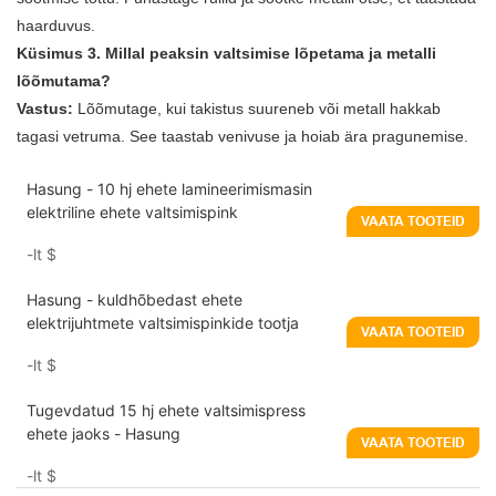
haarduvus.
Küsimus 3. Millal peaksin valtsimise lõpetama ja metalli
lõõmutama?
Vastus:
Lõõmutage, kui takistus suureneb või metall hakkab
tagasi vetruma. See taastab venivuse ja hoiab ära pragunemise.
Hasung - 10 hj ehete lamineerimismasin
elektriline ehete valtsimispink
VAATA TOOTEID
-lt
$
Hasung - kuldhõbedast ehete
elektrijuhtmete valtsimispinkide tootja
VAATA TOOTEID
-lt
$
Tugevdatud 15 hj ehete valtsimispress
ehete jaoks - Hasung
VAATA TOOTEID
-lt
$