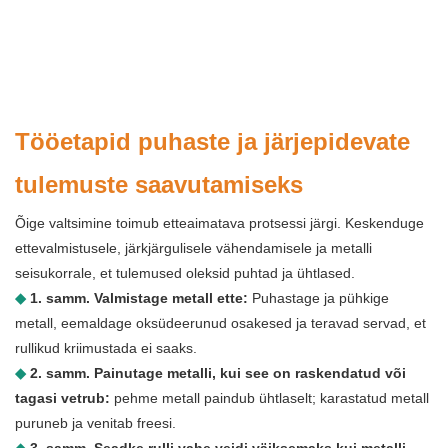
Tööetapid puhaste ja järjepidevate
tulemuste saavutamiseks
Õige valtsimine toimub etteaimatava protsessi järgi. Keskenduge
ettevalmistusele, järkjärgulisele vähendamisele ja metalli
seisukorrale, et tulemused oleksid puhtad ja ühtlased.
◆
1. samm. Valmistage metall ette:
Puhastage ja pühkige
metall, eemaldage oksüdeerunud osakesed ja teravad servad, et
rullikud kriimustada ei saaks.
◆
2. samm. Painutage metalli, kui see on raskendatud või
tagasi vetrub:
pehme metall paindub ühtlaselt; karastatud metall
puruneb ja venitab freesi.