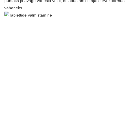
puhtaks ja avage vahesid veidi, et ladustamise ajal survekoormus
väheneks.