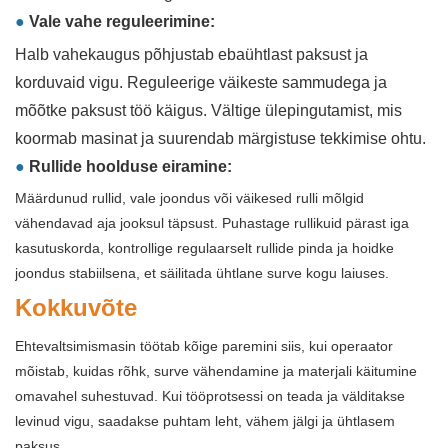
●
Vale vahe reguleerimine:
Halb vahekaugus põhjustab ebaühtlast paksust ja
korduvaid vigu. Reguleerige väikeste sammudega ja
mõõtke paksust töö käigus. Vältige ülepingutamist, mis
koormab masinat ja suurendab märgistuse tekkimise ohtu.
●
Rullide hoolduse eiramine:
Määrdunud rullid, vale joondus või väikesed rulli mõlgid
vähendavad aja jooksul täpsust. Puhastage rullikuid pärast iga
kasutuskorda, kontrollige regulaarselt rullide pinda ja hoidke
joondus stabiilsena, et säilitada ühtlane surve kogu laiuses.
Kokkuvõte
Ehtevaltsimismasin töötab kõige paremini siis, kui operaator
mõistab, kuidas rõhk, surve vähendamine ja materjali käitumine
omavahel suhestuvad. Kui tööprotsessi on teada ja välditakse
levinud vigu, saadakse puhtam leht, vähem jälgi ja ühtlasem
paksus.