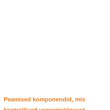
Peamised komponendid, mis
kontrollivad veeremistäpsust