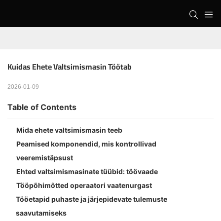
Kuidas Ehete Valtsimismasin Töötab
2026-01-09
Table of Contents
Mida ehete valtsimismasin teeb
Peamised komponendid, mis kontrollivad
veeremistäpsust
Ehted valtsimismasinate tüübid: töövaade
Tööpõhimõtted operaatori vaatenurgast
Tööetapid puhaste ja järjepidevate tulemuste
saavutamiseks