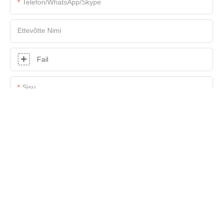
Telefon/WhatsApp/Skype
Ettevõtte Nimi
Fail
Sisu
SAADA NÜÜD PÄRING
Autoriõigus © 2025 Shenzhen Hasung Precious Metals