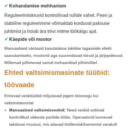
✔
Kohandamise mehhanism
Reguleerimiskruvid kontrollivad rullide vahet. Peen ja
stabiilne reguleerimine võimaldab korduvat paksuse
juhtimist ja hoiab ära triivi mitme töökäigu ajal.
✔
Käepide või mootor
Manuaalseid väntasid kasutatakse taktiilse tagasiside efekti
saavutamiseks, mootorid aga suurendavad kiirust ja järjepidevust.
Mõlemad põhinevad samal mehaanilisel põhimõttel.
Ehted valtsimismasinate tüübid:
töövaade
Erinevad veskitüübid mõjutavad pigem töövoogu kui
valtsimisteooriat.
Manuaalsed valtsimisveskid:
Need veskid sobivad
kontrollitud väikeste partiide tööks. Operaatorid tunnevad
takistuse muutusi, mis aitavad töötlemiskõvenemist varakult