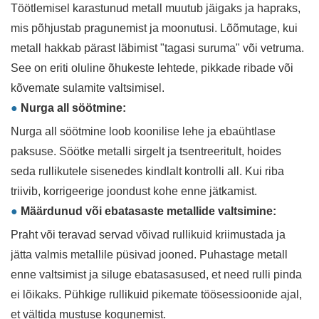
Töötlemisel karastunud metall muutub jäigaks ja hapraks,
mis põhjustab pragunemist ja moonutusi. Lõõmutage, kui
metall hakkab pärast läbimist "tagasi suruma" või vetruma.
See on eriti oluline õhukeste lehtede, pikkade ribade või
kõvemate sulamite valtsimisel.
●
Nurga all söötmine:
Nurga all söötmine loob koonilise lehe ja ebaühtlase
paksuse. Söötke metalli sirgelt ja tsentreeritult, hoides
seda rullikutele sisenedes kindlalt kontrolli all. Kui riba
triivib, korrigeerige joondust kohe enne jätkamist.
●
Määrdunud või ebatasaste metallide valtsimine:
Praht või teravad servad võivad rullikuid kriimustada ja
jätta valmis metallile püsivad jooned. Puhastage metall
enne valtsimist ja siluge ebatasasused, et need rulli pinda
ei lõikaks. Pühkige rullikuid pikemate töösessioonide ajal,
et vältida mustuse kogunemist.