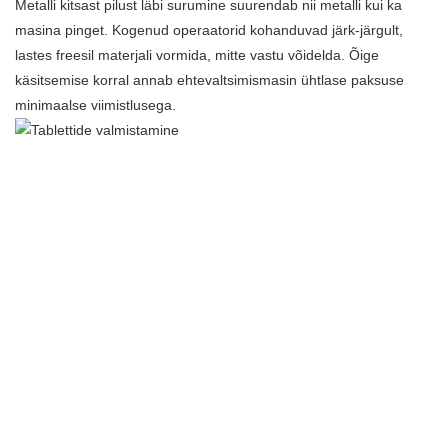
Metalli kitsast pilust läbi surumine suurendab nii metalli kui ka
masina pinget. Kogenud operaatorid kohanduvad järk-järgult,
lastes freesil materjali vormida, mitte vastu võidelda. Õige
käsitsemise korral annab ehtevaltsimismasin ühtlase paksuse
minimaalse viimistlusega.