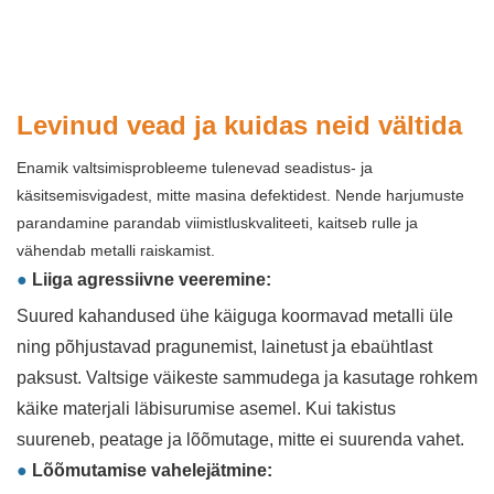
Levinud vead ja kuidas neid vältida
Enamik valtsimisprobleeme tulenevad seadistus- ja
käsitsemisvigadest, mitte masina defektidest. Nende harjumuste
parandamine parandab viimistluskvaliteeti, kaitseb rulle ja
vähendab metalli raiskamist.
●
Liiga agressiivne veeremine:
Suured kahandused ühe käiguga koormavad metalli üle
ning põhjustavad pragunemist, lainetust ja ebaühtlast
paksust. Valtsige väikeste sammudega ja kasutage rohkem
käike materjali läbisurumise asemel. Kui takistus
suureneb, peatage ja lõõmutage, mitte ei suurenda vahet.
●
Lõõmutamise vahelejätmine: