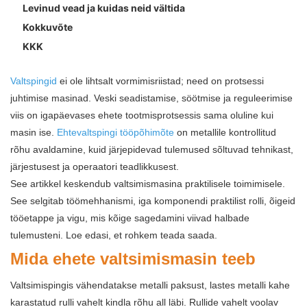
Levinud vead ja kuidas neid vältida
Kokkuvõte
KKK
Valtspingid
ei ole lihtsalt vormimisriistad; need on protsessi
juhtimise masinad. Veski seadistamise, söötmise ja reguleerimise
viis on igapäevases ehete tootmisprotsessis sama oluline kui
masin ise.
Ehtevaltspingi tööpõhimõte
on metallile kontrollitud
rõhu avaldamine, kuid järjepidevad tulemused sõltuvad tehnikast,
järjestusest ja operaatori teadlikkusest.
See artikkel keskendub valtsimismasina praktilisele toimimisele.
See selgitab töömehhanismi, iga komponendi praktilist rolli, õigeid
tööetappe ja vigu, mis kõige sagedamini viivad halbade
tulemusteni. Loe edasi, et rohkem teada saada.
Mida ehete valtsimismasin teeb
Valtsimispingis vähendatakse metalli paksust, lastes metalli kahe
karastatud rulli vahelt kindla rõhu all läbi. Rullide vahelt voolav