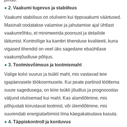
●
2. Vaakumi tugevus ja stabiilsus
Vaakumi stabiilsus on olulisem kui tippvaakumi väärtused.
Masinalt oodatakse valamise ja jahutamise ajal ühtlast
vaakumrõhku, et minimeerida poorsust ja detailide
täitumist. Kontrollige ka kambri tihenduse kvaliteeti, kuna
vigased tihendid on veel üks sagedane ebaühtlase
vaakumjõudluse põhjus.
●
3. Tootmisvõimsus ja tootmismaht
Valige kolvi suurus ja tsükli maht, mis vastavad teie
igapäevasele töökoormusele. Kui peate partiisid töötlema
suure sagedusega, on kiire tsükli jõudlus ja prognoositav
väljund olulisemad kui maht. Kas alamõõtmine, mis
põhjustab kiirustavat tootmist, või ülemõõtmine, mis
suurendab energiatarbimist ilma käegakatsutava kasuta.
●
4. Täppiskontroll ja korduvus