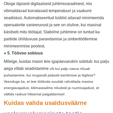
Otsige täpseid digitaalseid juhtimisseadmeid, mis
võimaldavad korratavaid temperatuuri ja vaakumi
seadistusi. Automatiseeritud tsüklid aitavad minimeerida
operaatorite varieeruvust ja see on oluline, kui masinat
käsitseb mitu töötajat. Stabiilne juhtimine on tuntud ka
partiide ühilduvuse parandamise ja ümbertöötlemise
minimeerimise poolest.
●
5. Töövoo sobivus
Mõelge, kuidas masin teie igapäevarutiini sobitub: kui palju
aega võtab seadistamine
või kui palju vaeva nõuab
puhastamine, kui mugavalt pääseb kambrisse ja tiiglisse?
Veenduge ka, et teie töökoda suudab rahuldada masina
energiavajadusi, kliimaseadme nõudeid ja ruumivajadust, et
vältida raskusi hilisemal paigaldamisel.
Kuidas valida usaldusväärne