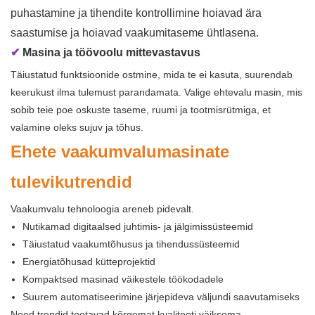
puhastamine ja tihendite kontrollimine hoiavad ära
saastumise ja hoiavad vaakumitaseme ühtlasena.
✔
Masina ja töövoolu mittevastavus
Täiustatud funktsioonide ostmine, mida te ei kasuta, suurendab
keerukust ilma tulemust parandamata. Valige ehtevalu masin, mis
sobib teie poe oskuste taseme, ruumi ja tootmisrütmiga, et
valamine oleks sujuv ja tõhus.
Ehete vaakumvalumasinate
tulevikutrendid
Vaakumvalu tehnoloogia areneb pidevalt.
Nutikamad digitaalsed juhtimis- ja jälgimissüsteemid
Täiustatud vaakumtõhusus ja tihendussüsteemid
Energiatõhusad kütteprojektid
Kompaktsed masinad väikestele töökodadele
Suurem automatiseerimine järjepideva väljundi saavutamiseks
Need trendid toetavad kõrgemat kvaliteeti väiksema