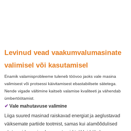
Levinud vead vaakumvalumasinate
valimisel või kasutamisel
Enamik valamisprobleeme tuleneb töövoo jaoks vale masina
valimisest või protsessi käivitamisest ebastabiilsete sätetega.
Nende vigade vältimine kaitseb valamise kvaliteeti ja vähendab
ümbertöötamist.
✔
Vale mahutavuse valimine
Liiga suured masinad raiskavad energiat ja aeglustavad
väiksemate partiide tootmist, samas kui alamõõdulised