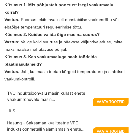
Küsimus 1. Mis põhjustab poorsust isegi vaakumvalu
korral?
Vastus:
Poorsus tekib tavaliselt ebastabiilse vaakumrõhu või
ebaõige temperatuuri reguleerimise tõttu.
Küsimus 2. Kuidas valida õige masina suurus?
Vastus:
Valige kolvi suuruse ja päevase väljundvajaduse, mitte
maksimaalse mahutavuse põhjal.
Küsimus 3. Kas vaakumvaluga saab töödelda
plaatinasulameid?
Vastus:
Jah, kui masin toetab kõrgeid temperatuure ja stabiilset
vaakumkontrolli.
TVC induktsioonvalu masin kullast ehete
vaakumrõhuvalu masin
VAATA TOOTEID
vibratsioonitehnoloogiaga
-lt
$
Hasung - Saksamaa kvaliteetne VPC
induktsioonmetalli valamismasin ehete
VAATA TOOTEID