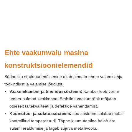
Ehte vaakumvalu masina
konstruktsioonielemendid
Südamiku struktuuri mõistmine aitab hinnata ehete valamisahju
töökindlust ja valamise jõudlust.
Vaakumkamber ja tihendussüsteem:
Kamber loob vormi
ümber suletud keskkonna. Stabiilne vaakumrõhk mõjutab
otseselt täitekvaliteeti ja defektide vähendamist.
Kuumutus- ja sulatussüsteem:
see süsteem sulatab metalli
kontrollitud temperatuuril. Täpne kuumutamine hoiab ära
sulami eraldumise ja tagab sujuva metallivoolu.