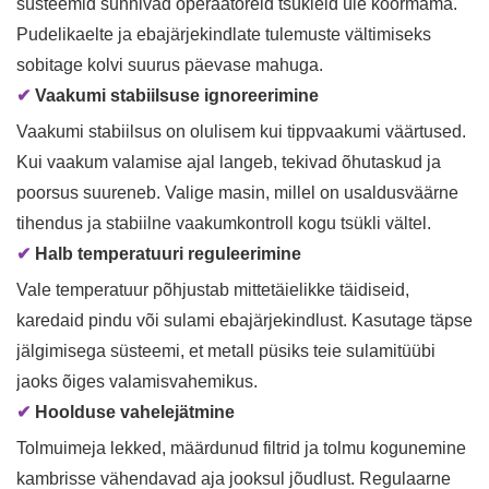
süsteemid sunnivad operaatoreid tsükleid üle koormama.
Pudelikaelte ja ebajärjekindlate tulemuste vältimiseks
sobitage kolvi suurus päevase mahuga.
✔
Vaakumi stabiilsuse ignoreerimine
Vaakumi stabiilsus on olulisem kui tippvaakumi väärtused.
Kui vaakum valamise ajal langeb, tekivad õhutaskud ja
poorsus suureneb. Valige masin, millel on usaldusväärne
tihendus ja stabiilne vaakumkontroll kogu tsükli vältel.
✔
Halb temperatuuri reguleerimine
Vale temperatuur põhjustab mittetäielikke täidiseid,
karedaid pindu või sulami ebajärjekindlust. Kasutage täpse
jälgimisega süsteemi, et metall püsiks teie sulamitüübi
jaoks õiges valamisvahemikus.
✔
Hoolduse vahelejätmine
Tolmuimeja lekked, määrdunud filtrid ja tolmu kogunemine
kambrisse vähendavad aja jooksul jõudlust. Regulaarne