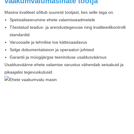
vaakumvalumasinate tootja
Masina kvaliteet sõltub suuresti tootjast, kes selle taga on.
Spetsialiseerumine ehete valamisseadmetele
Tõestatud teadus- ja arendustegevuse ning kvaliteedikontrolli
standardid
Varuosade ja tehnilise toe kättesaadavus
Selge dokumentatsioon ja operaatori juhised
Garantii ja müügijärgse teeninduse usaldusväärsus
Usaldusväärne ehete valamise varustus vähendab seisakuid ja
pikaajalisi tegevuskulusid.