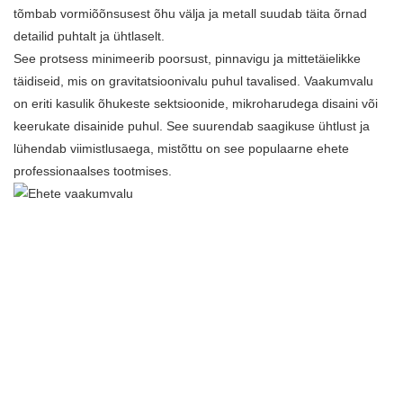
tõmbab vormiõõnsusest õhu välja ja metall suudab täita õrnad
detailid puhtalt ja ühtlaselt.
See protsess minimeerib poorsust, pinnavigu ja mittetäielikke
täidiseid, mis on gravitatsioonivalu puhul tavalised. Vaakumvalu
on eriti kasulik õhukeste sektsioonide, mikroharudega disaini või
keerukate disainide puhul. See suurendab saagikuse ühtlust ja
lühendab viimistlusaega, mistõttu on see populaarne ehete
professionaalses tootmises.