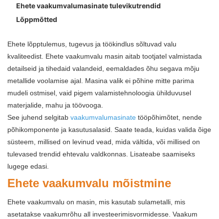
Ehete vaakumvalumasinate tulevikutrendid
Lõppmõtted
Ehete lõpptulemus, tugevus ja töökindlus sõltuvad valu
kvaliteedist. Ehete vaakumvalu masin aitab tootjatel valmistada
detailseid ja tihedaid valandeid, eemaldades õhu segava mõju
metallide voolamise ajal. Masina valik ei põhine mitte parima
mudeli ostmisel, vaid pigem valamistehnoloogia ühilduvusel
materjalide, mahu ja töövooga.
See juhend selgitab
vaakumvalumasinate
tööpõhimõtet, nende
põhikomponente ja kasutusalasid. Saate teada, kuidas valida õige
süsteem, millised on levinud vead, mida vältida, või millised on
tulevased trendid ehtevalu valdkonnas. Lisateabe saamiseks
lugege edasi.
Ehete vaakumvalu mõistmine
Ehete vaakumvalu on masin, mis kasutab sulametalli, mis
asetatakse vaakumrõhu all investeerimisvormidesse. Vaakum