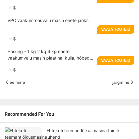
vaakumrõhuvalu masin
-lt
$
VPC vaakumrõhuvalu masin ehete jaoks
VAATA TOOTEID
-lt
$
Hasung - 1 kg 2 kg 4 kg ehete
vaakumvalu masin plaatina, kulla, hõbeda
VAATA TOOTEID
jaoks
-lt
$
eelmine
järgmine
Recommended For You
Ehteketi teemantlõikusmasina täielik
juhend