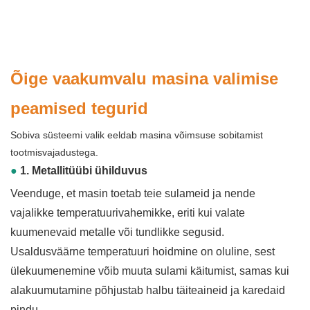
Õige vaakumvalu masina valimise
peamised tegurid
Sobiva süsteemi valik eeldab masina võimsuse sobitamist
tootmisvajadustega.
●
1. Metallitüübi ühilduvus
Veenduge, et masin toetab teie sulameid ja nende
vajalikke temperatuurivahemikke, eriti kui valate
kuumenevaid metalle või tundlikke segusid.
Usaldusväärne temperatuuri hoidmine on oluline, sest
ülekuumenemine võib muuta sulami käitumist, samas kui
alakuumutamine põhjustab halbu täiteaineid ja karedaid
pindu.