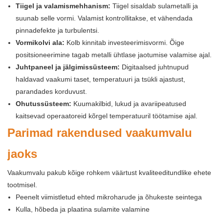
Tiigel ja valamismehhanism:
Tiigel sisaldab sulametalli ja
suunab selle vormi. Valamist kontrollitakse, et vähendada
pinnadefekte ja turbulentsi.
Vormikolvi ala:
Kolb kinnitab investeerimisvormi. Õige
positsioneerimine tagab metalli ühtlase jaotumise valamise ajal.
Juhtpaneel ja jälgimissüsteem:
Digitaalsed juhtnupud
haldavad vaakumi taset, temperatuuri ja tsükli ajastust,
parandades korduvust.
Ohutussüsteem:
Kuumakilbid, lukud ja avariipeatused
kaitsevad operaatoreid kõrgel temperatuuril töötamise ajal.
Parimad rakendused vaakumvalu
jaoks
Vaakumvalu pakub kõige rohkem väärtust kvaliteeditundlike ehete
tootmisel.
Peenelt viimistletud ehted mikroharude ja õhukeste seintega
Kulla, hõbeda ja plaatina sulamite valamine