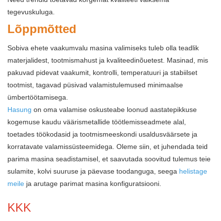
tegevuskuluga.
Lõppmõtted
Sobiva ehete vaakumvalu masina valimiseks tuleb olla teadlik
materjalidest, tootmismahust ja kvaliteedinõuetest. Masinad, mis
pakuvad pidevat vaakumit, kontrolli, temperatuuri ja stabiilset
tootmist, tagavad püsivad valamistulemused minimaalse
ümbertöötamisega.
Hasung
on oma valamise oskusteabe loonud aastatepikkuse
kogemuse kaudu väärismetallide töötlemisseadmete alal,
toetades töökodasid ja tootmismeeskondi usaldusväärsete ja
korratavate valamissüsteemidega. Oleme siin, et juhendada teid
parima masina seadistamisel, et saavutada soovitud tulemus teie
sulamite, kolvi suuruse ja päevase toodanguga, seega
helistage
meile
ja arutage parimat masina konfiguratsiooni.
KKK