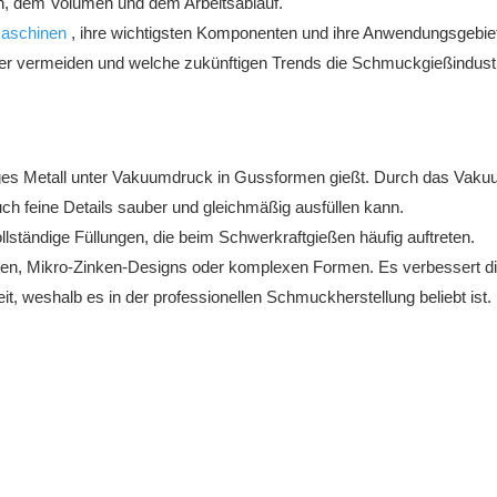
ien, dem Volumen und dem Arbeitsablauf.
aschinen
, ihre wichtigsten Komponenten und ihre Anwendungsgebiet
hler vermeiden und welche zukünftigen Trends die Schmuckgießindust
iges Metall unter Vakuumdruck in Gussformen gießt. Durch das Vaku
ch feine Details sauber und gleichmäßig ausfüllen kann.
llständige Füllungen, die beim Schwerkraftgießen häufig auftreten.
ken, Mikro-Zinken-Designs oder komplexen Formen. Es verbessert d
t, weshalb es in der professionellen Schmuckherstellung beliebt ist.