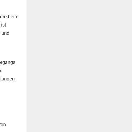
dere beim
ist
g und
organgs
.
stungen
ren