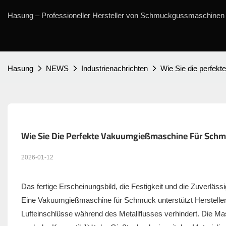
Hasung – Professioneller Hersteller von Schmuckgussmaschinen 
Hasung
NEWS
Industrienachrichten
Wie Sie die perfe
Wie Sie Die Perfekte Vakuumgießmaschine Für Sch
2026-01-12
Das fertige Erscheinungsbild, die Festigkeit und die Zuverlä
Eine Vakuumgießmaschine für Schmuck unterstützt Hersteller be
Lufteinschlüsse während des Metallflusses verhindert. Die Ma