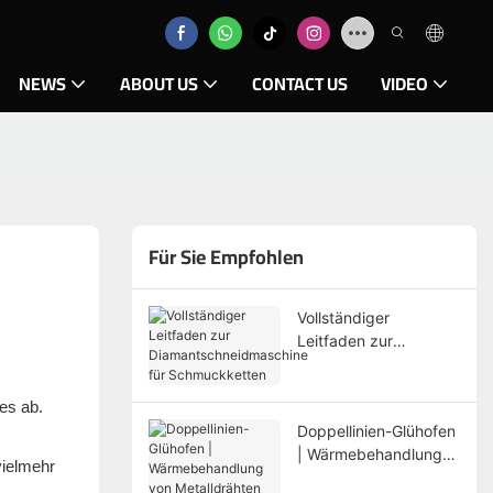
NEWS
ABOUT US
CONTACT US
VIDEO
Für Sie Empfohlen
Vollständiger
Leitfaden zur
Diamantschneidmasch
ine für Schmuckketten
es ab.
Doppellinien-Glühofen
| Wärmebehandlung
vielmehr
von Metalldrähten