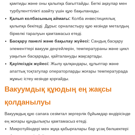
қамтиды және оны қалыпқа бағыттайды. Беткі ақаулар мен
турбуленттілікті азайту үшін құю бақыланады.
Қалып колбасының аймағы:
Колба инвестициялық
қалыпқа бекітеді. Дұрыс орналастыру құю кезінде металдың
біркелкі таралуын қамтамасыз етеді.
Басқару панелі және бақылау жүйесі:
Сандық басқару
элементтері вакуум деңгейлерін, температураны және цикл
уақытын басқарады, қайталануды жақсартады.
Қауіпсіздік жүйесі:
Жылу қалқандары, құлыптар және
апаттық тоқтатулар операторларды жоғары температурада
жұмыс істеу кезінде қорғайды.
Вакуумдық құюдың ең жақсы
қолданылуы
Вакуумдық құю сапаға сезімтал зергерлік бұйымдар өндірісінде
ең жоғары құндылықты қамтамасыз етеді.
Микротүйіндері мен жұқа қабырғалары бар ұсақ бөлшектері