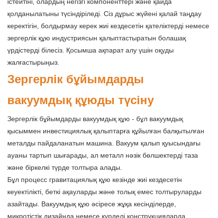
істейтіні, олардың негізгі компоненттері және қайда
қолданылатыны түсіндіріледі. Сіз дұрыс жүйені қалай таңдау
керектігін, болдырмау керек жиі кездесетін қателіктерді немесе
зергерлік құю индустриясын қалыптастыратын болашақ
үрдістерді білесіз. Қосымша ақпарат алу үшін оқуды
жалғастырыңыз.
Зергерлік бұйымдарды
вакуумдық құюды түсіну
Зергерлік бұйымдарды вакуумдық құю - бұл вакуумдық
қысыммен инвестициялық қалыптарға құйылған балқытылған
металды пайдаланатын машина. Вакуум қалып қуысындағы
ауаны тартып шығарады, ал металл нәзік бөлшектерді таза
және біркелкі түрде толтыра алады.
Бұл процесс гравитациялық құю кезінде жиі кездесетін
кеуектілікті, беткі ақауларды және толық емес толтыруларды
азайтады. Вакуумдық құю әсіресе жұқа кесінділерде,
микротістік дизайнда немесе күрделі конструкцияларда