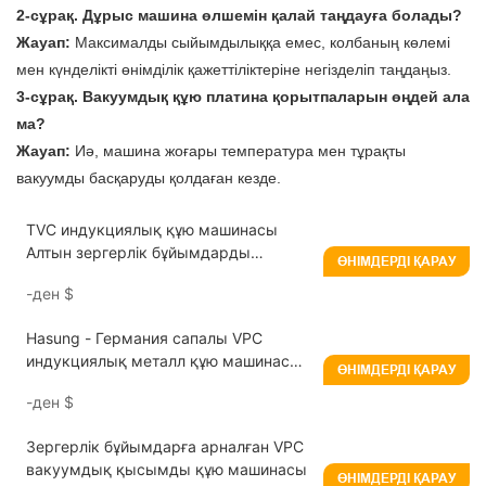
2-сұрақ. Дұрыс машина өлшемін қалай таңдауға болады?
Жауап:
Максималды сыйымдылыққа емес, колбаның көлемі
мен күнделікті өнімділік қажеттіліктеріне негізделіп таңдаңыз.
3-сұрақ. Вакуумдық құю платина қорытпаларын өңдей ала
ма?
Жауап:
Иә, машина жоғары температура мен тұрақты
вакуумды басқаруды қолдаған кезде.
TVC индукциялық құю машинасы
Алтын зергерлік бұйымдарды
ӨНІМДЕРДІ ҚАРАУ
вакуумды қысыммен құю машинасы,
-ден
$
вибрациялық технологиясы бар
Hasung - Германия сапалы VPC
индукциялық металл құю машинасы
ӨНІМДЕРДІ ҚАРАУ
зергерлік бұйымдарға арналған
-ден
$
вакуумдық қысымды құю машинасы
Зергерлік бұйымдарға арналған VPC
вакуумдық қысымды құю машинасы
ӨНІМДЕРДІ ҚАРАУ