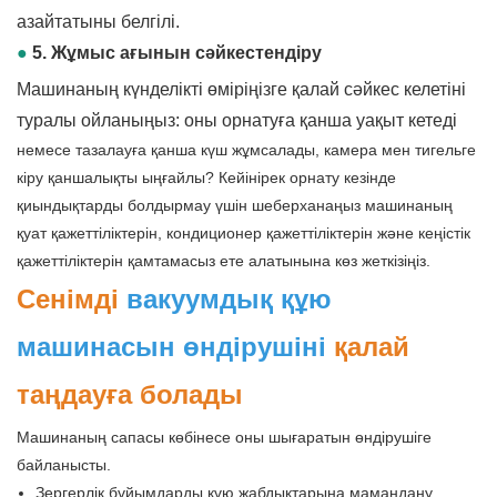
азайтатыны белгілі.
●
5. Жұмыс ағынын сәйкестендіру
Машинаның күнделікті өміріңізге қалай сәйкес келетіні
туралы ойланыңыз: оны орнатуға қанша уақыт кетеді
немесе тазалауға қанша күш жұмсалады, камера мен тигельге
кіру қаншалықты ыңғайлы? Кейінірек орнату кезінде
қиындықтарды болдырмау үшін шеберханаңыз машинаның
қуат қажеттіліктерін, кондиционер қажеттіліктерін және кеңістік
қажеттіліктерін қамтамасыз ете алатынына көз жеткізіңіз.
Сенімді
вакуумдық құю
машинасын өндірушіні
қалай
таңдауға болады
Машинаның сапасы көбінесе оны шығаратын өндірушіге
байланысты.
Зергерлік бұйымдарды құю жабдықтарына мамандану