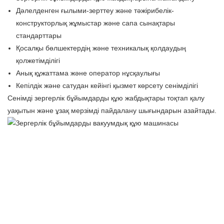
Дәлелденген ғылыми-зерттеу және тәжірибелік-
конструкторлық жұмыстар және сапа сынақтары
стандарттары
Қосалқы бөлшектердің және техникалық қолдаудың
қолжетімділігі
Анық құжаттама және оператор нұсқаулығы
Кепілдік және сатудан кейінгі қызмет көрсету сенімділігі
Сенімді зергерлік бұйымдарды құю жабдықтары тоқтап қалу
уақытын және ұзақ мерзімді пайдалану шығындарын азайтады.