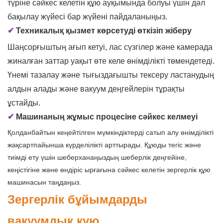
түріне сәйкес келетін құю ауқымында болуы үшін дәл
бақылау жүйесі бар жүйені пайдаланыңыз.
✔
Техникалық қызмет көрсетуді өткізіп жіберу
Шаңсорғыштың ағып кетуі, лас сүзгілер және камерада
жиналған заттар уақыт өте келе өнімділікті төмендетеді.
Үнемі тазалау және тығыздағышты тексеру ластанудың
алдын алады және вакуум деңгейлерін тұрақты
ұстайды.
✔
Машинаның жұмыс процесіне сәйкес келмеуі
Қолданбайтын кеңейтілген мүмкіндіктерді сатып алу өнімділікті
жақсартпайынша күрделілікті арттырады. Құюды тегіс және
тиімді ету үшін шеберханаңыздың шеберлік деңгейіне,
кеңістігіне және өндіріс ырғағына сәйкес келетін зергерлік құю
машинасын таңдаңыз.
Зергерлік бұйымдарды
вакуумдық құю