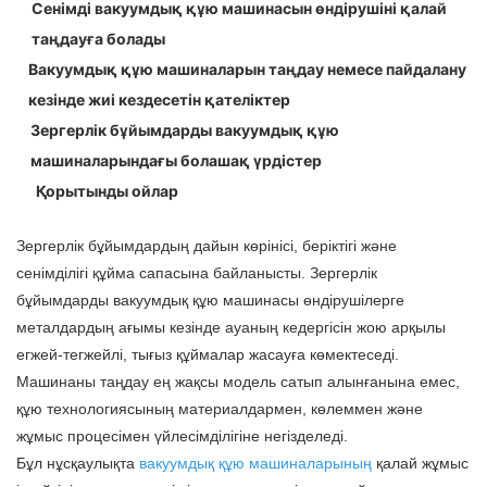
Сенімді вакуумдық құю машинасын өндірушіні қалай
таңдауға болады
Вакуумдық құю машиналарын таңдау немесе пайдалану
кезінде жиі кездесетін қателіктер
Зергерлік бұйымдарды вакуумдық құю
машиналарындағы болашақ үрдістер
Қорытынды ойлар
Зергерлік бұйымдардың дайын көрінісі, беріктігі және
сенімділігі құйма сапасына байланысты. Зергерлік
бұйымдарды вакуумдық құю машинасы өндірушілерге
металдардың ағымы кезінде ауаның кедергісін жою арқылы
егжей-тегжейлі, тығыз құймалар жасауға көмектеседі.
Машинаны таңдау ең жақсы модель сатып алынғанына емес,
құю технологиясының материалдармен, көлеммен және
жұмыс процесімен үйлесімділігіне негізделеді.
Бұл нұсқаулықта
вакуумдық құю машиналарының
қалай жұмыс