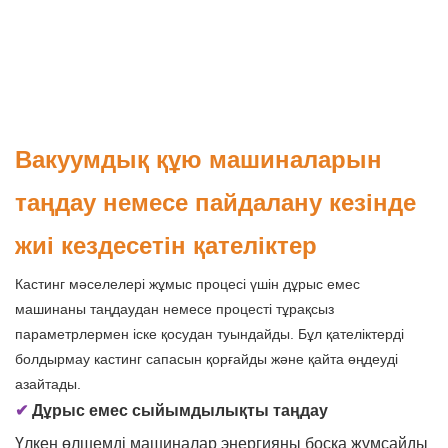
Вакуумдық құю машиналарын
таңдау немесе пайдалану кезінде
жиі кездесетін қателіктер
Кастинг мәселелері жұмыс процесі үшін дұрыс емес
машинаны таңдаудан немесе процесті тұрақсыз
параметрлермен іске қосудан туындайды. Бұл қателіктерді
болдырмау кастинг сапасын қорғайды және қайта өңдеуді
азайтады.
✔
Дұрыс емес сыйымдылықты таңдау
Үлкен өлшемді машиналар энергияны босқа жұмсайды