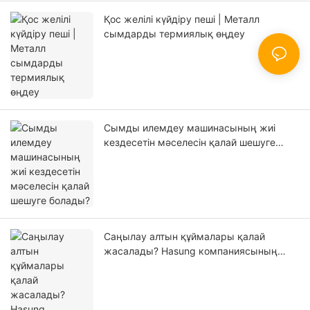
Қос желілі күйдіру пеші | Металл
сымдарды термиялық өңдеу
Сымды илемдеу машинасының жиі
кездесетін мәселесін қалай шешуге
болады?
Саңылау алтын құймалары қалай
жасалады? Hasung компаниясының
толық өндірістік шешімі