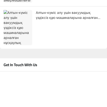
Алтын-күміс алу үшін вакуумдық
үздіксіз құю машиналарына арналған
нұсқаулық
Get In Touch With Us
Аты
Электрондық Пошта