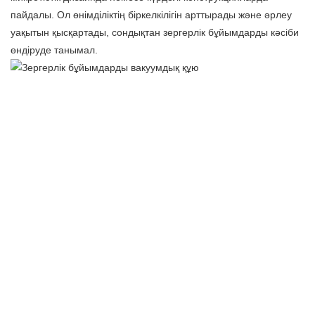
пайдалы. Ол өнімділіктің біркелкілігін арттырады және әрлеу
уақытын қысқартады, сондықтан зергерлік бұйымдарды кәсіби
өндіруде танымал.