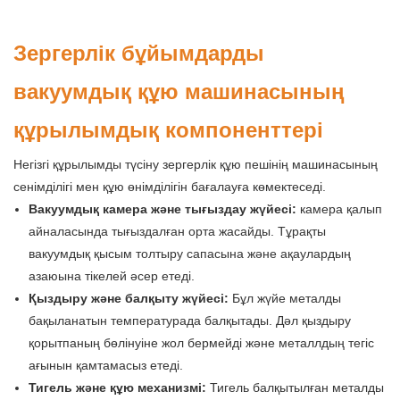
Зергерлік бұйымдарды
вакуумдық құю машинасының
құрылымдық компоненттері
Негізгі құрылымды түсіну зергерлік құю пешінің машинасының
сенімділігі мен құю өнімділігін бағалауға көмектеседі.
Вакуумдық камера және тығыздау жүйесі:
камера қалып
айналасында тығыздалған орта жасайды. Тұрақты
вакуумдық қысым толтыру сапасына және ақаулардың
азаюына тікелей әсер етеді.
Қыздыру және балқыту жүйесі:
Бұл жүйе металды
бақыланатын температурада балқытады. Дәл қыздыру
қорытпаның бөлінуіне жол бермейді және металлдың тегіс
ағынын қамтамасыз етеді.
Тигель және құю механизмі:
Тигель балқытылған металды