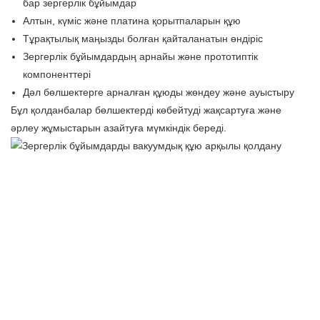
бар зергерлік бұйымдар
Алтын, күміс және платина қорытпаларын құю
Тұрақтылық маңызды болған қайталанатын өндіріс
Зергерлік бұйымдардың арнайы және прототиптік
компоненттері
Дәл бөлшектерге арналған құюды жөндеу және ауыстыру
Бұл қолданбалар бөлшектерді көбейтуді жақсартуға және
әрлеу жұмыстарын азайтуға мүмкіндік береді.