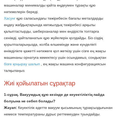
машиналар минималды қайта өңдеумен тұрақты құю
нәтижелерін береді.
Хасунг
құю саласындағы тәжірибесін бағалы металдарды
өңдеу жабдықтарында көпжылдық тәжірибесі арқылы
қалыптастырды, шеберханалар мен өндірістік топтарға
сенімді, қайталанатын құю жүйелерін қолдайды. Біз сіздің
қорытпаларыңызда, колба өлшемінде және күнделікті
өнімділікте қажетті нәтижеге қол жеткізу үшін сізге ең жақсы
машинаны орнатуға көмектесу үшін осындамыз, сондықтан
бізге қоңырау шалып
, ең жақсы машина конфигурациясын
талқылаңыз.
Жиі қойылатын сұрақтар
1-сұрақ. Вакуумдық құю кезінде де кеуектіліктің пайда
болуына не себеп болады?
Жауап:
Кеуектілік әдетте вакуум қысымының тұрақсыздығынан
немесе температураны дұрыс реттемеуден туындайды.