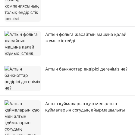
Алтын фольга жасайтын машина қалай
жұмыс істейді
Алтын банкноттар өндірісі дегеніміз не?
Алтын құймаларын құю мен алтын
құймаларын соғудың айырмашылығы