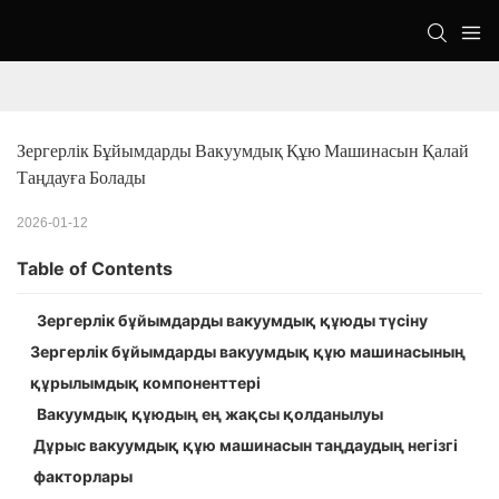
Зергерлік Бұйымдарды Вакуумдық Құю Машинасын Қалай 
Таңдауға Болады
2026-01-12
Table of Contents
Зергерлік бұйымдарды вакуумдық құюды түсіну
Зергерлік бұйымдарды вакуумдық құю машинасының
құрылымдық компоненттері
Вакуумдық құюдың ең жақсы қолданылуы
Дұрыс вакуумдық құю машинасын таңдаудың негізгі
факторлары