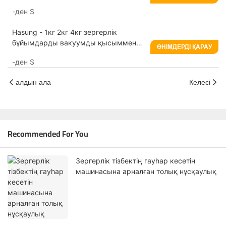
-ден
$
Hasung - 1кг 2кг 4кг зергерлік
бұйымдарды вакуумды қысыммен
ӨНІМДЕРДІ ҚАРАУ
құю машинасы платина алтыны үшін
-ден
$
алдын ала
Келесі
Recommended For You
Зергерлік тізбектің гауһар кесетін
машинасына арналған толық нұсқаулық