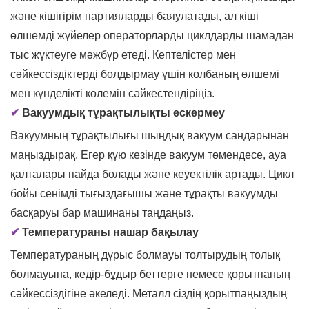
және кішігірім партияларды баяулатады, ал кіші
өлшемді жүйелер операторларды циклдарды шамадан
тыс жүктеуге мәжбүр етеді. Кептелістер мен
сәйкессіздіктерді болдырмау үшін колбаның өлшемі
мен күнделікті көлемін сәйкестендіріңіз.
✔
Вакуумдық тұрақтылықты ескермеу
Вакуумның тұрақтылығы шыңдық вакуум сандарынан
маңыздырақ. Егер құю ​​кезінде вакуум төмендесе, ауа
қалталары пайда болады және кеуектілік артады. Цикл
бойы сенімді тығыздағышы және тұрақты вакуумды
басқаруы бар машинаны таңдаңыз.
✔
Температураны нашар бақылау
Температураның дұрыс болмауы толтырудың толық
болмауына, кедір-бұдыр беттерге немесе қорытпаның
сәйкессіздігіне әкеледі. Металл сіздің қорытпаңыздың