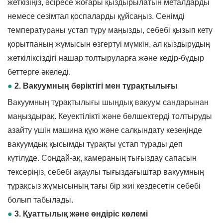
жеткізіңіз, әсіресе жоғары қыздырылатын металдарды
немесе сезімтал қоспаларды құйсаңыз. Сенімді
температураны ұстап тұру маңызды, себебі қызып кету
қорытпаның жұмысын өзгертуі мүмкін, ал қыздырудың
жеткіліксіздігі нашар толтыруларға және кедір-бұдыр
беттерге әкеледі.
●
2. Вакуумның беріктігі мен тұрақтылығы
Вакуумның тұрақтылығы шыңдық вакуум сандарынан
маңыздырақ. Кеуектілікті және бөлшектерді толтыруды
азайту үшін машина құю және салқындату кезеңінде
вакуумдық қысымды тұрақты ұстап тұрады деп
күтілуде. Сондай-ақ, камераның тығыздау сапасын
тексеріңіз, себебі ақаулы тығыздағыштар вакуумның
тұрақсыз жұмысының тағы бір жиі кездесетін себебі
болып табылады.
●
3. Қуаттылық және өндіріс көлемі