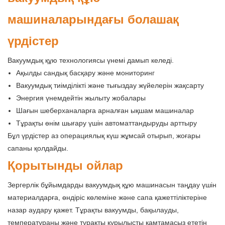
машиналарындағы болашақ
үрдістер
Вакуумдық құю технологиясы үнемі дамып келеді.
Ақылды сандық басқару және мониторинг
Вакуумдық тиімділікті және тығыздау жүйелерін жақсарту
Энергия үнемдейтін жылыту жобалары
Шағын шеберханаларға арналған ықшам машиналар
Тұрақты өнім шығару үшін автоматтандыруды арттыру
Бұл үрдістер аз операциялық күш жұмсай отырып, жоғары
сапаны қолдайды.
Қорытынды ойлар
Зергерлік бұйымдарды вакуумдық құю машинасын таңдау үшін
материалдарға, өндіріс көлеміне және сапа қажеттіліктеріне
назар аудару қажет. Тұрақты вакуумды, бақылауды,
температураны және тұрақты құрылысты қамтамасыз ететін