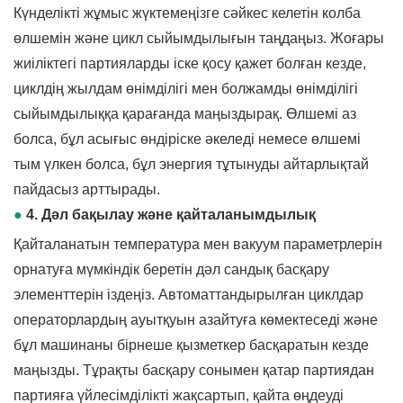
Күнделікті жұмыс жүктемеңізге сәйкес келетін колба
өлшемін және цикл сыйымдылығын таңдаңыз. Жоғары
жиіліктегі партияларды іске қосу қажет болған кезде,
циклдің жылдам өнімділігі мен болжамды өнімділігі
сыйымдылыққа қарағанда маңыздырақ. Өлшемі аз
болса, бұл асығыс өндіріске әкеледі немесе өлшемі
тым үлкен болса, бұл энергия тұтынуды айтарлықтай
пайдасыз арттырады.
●
4. Дәл бақылау және қайталанымдылық
Қайталанатын температура мен вакуум параметрлерін
орнатуға мүмкіндік беретін дәл сандық басқару
элементтерін іздеңіз. Автоматтандырылған циклдар
операторлардың ауытқуын азайтуға көмектеседі және
бұл машинаны бірнеше қызметкер басқаратын кезде
маңызды. Тұрақты басқару сонымен қатар партиядан
партияға үйлесімділікті жақсартып, қайта өңдеуді