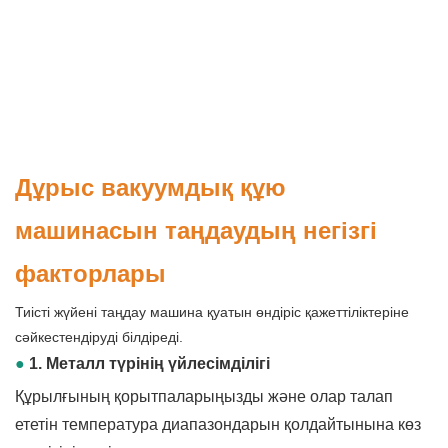
Дұрыс вакуумдық құю
машинасын таңдаудың негізгі
факторлары
Тиісті жүйені таңдау машина қуатын өндіріс қажеттіліктеріне
сәйкестендіруді білдіреді.
●
1. Металл түрінің үйлесімділігі
Құрылғының қорытпаларыңызды және олар талап
ететін температура диапазондарын қолдайтынына көз