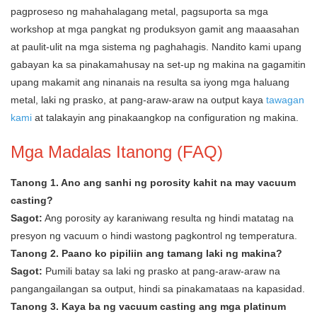
pagproseso ng mahahalagang metal, pagsuporta sa mga
workshop at mga pangkat ng produksyon gamit ang maaasahan
at paulit-ulit na mga sistema ng paghahagis. Nandito kami upang
gabayan ka sa pinakamahusay na set-up ng makina na gagamitin
upang makamit ang ninanais na resulta sa iyong mga haluang
metal, laki ng prasko, at pang-araw-araw na output kaya
tawagan
kami
at talakayin ang pinakaangkop na configuration ng makina.
Mga Madalas Itanong (FAQ)
Tanong 1. Ano ang sanhi ng porosity kahit na may vacuum
casting?
Sagot:
Ang porosity ay karaniwang resulta ng hindi matatag na
presyon ng vacuum o hindi wastong pagkontrol ng temperatura.
Tanong 2. Paano ko pipiliin ang tamang laki ng makina?
Sagot:
Pumili batay sa laki ng prasko at pang-araw-araw na
pangangailangan sa output, hindi sa pinakamataas na kapasidad.
Tanong 3. Kaya ba ng vacuum casting ang mga platinum