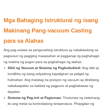
Mga Bahaging Istruktural ng isang
Makinang Pang-vacuum Casting
para sa Alahas
Ang pag-unawa sa pangunahing istruktura ay nakakatulong sa
pagsusuri ng pagiging maaasahan at pagganap ng paghahagis
ng makina ng pugon para sa paghahagis ng alahas.
Silid ng Vacuum at Sistema ng Pagbubuklod:
Ang silid ay
lumilikha ng isang selyadong kapaligiran sa paligid ng
hulmahan. Ang matatag na presyon ng vacuum ay direktang
nakakaapekto sa kalidad ng pagpuno at pagbabawas ng
depekto.
Sistema ng Pag-init at Pagtunaw:
Tinutunaw ng sistemang
ito ang metal sa kontroladong temperatura. Pinipigilan ng