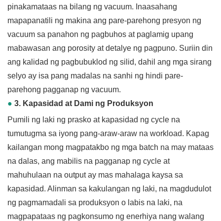
pinakamataas na bilang ng vacuum. Inaasahang
mapapanatili ng makina ang pare-parehong presyon ng
vacuum sa panahon ng pagbuhos at paglamig upang
mabawasan ang porosity at detalye ng pagpuno. Suriin din
ang kalidad ng pagbubuklod ng silid, dahil ang mga sirang
selyo ay isa pang madalas na sanhi ng hindi pare-
parehong pagganap ng vacuum.
●
3. Kapasidad at Dami ng Produksyon
Pumili ng laki ng prasko at kapasidad ng cycle na
tumutugma sa iyong pang-araw-araw na workload. Kapag
kailangan mong magpatakbo ng mga batch na may mataas
na dalas, ang mabilis na pagganap ng cycle at
mahuhulaan na output ay mas mahalaga kaysa sa
kapasidad. Alinman sa kakulangan ng laki, na magdudulot
ng pagmamadali sa produksyon o labis na laki, na
magpapataas ng pagkonsumo ng enerhiya nang walang