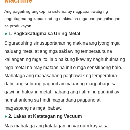
Machine
Ang pagpili ng angkop na sistema ay nagpapahiwatig ng
pagtutugma ng kapasidad ng makina sa mga pangangailangan
sa produksyon.
●
1. Pagkakatugma sa Uri ng Metal
Siguraduhing sinusuportahan ng makina ang iyong mga
haluang metal at ang mga saklaw ng temperatura na
kailangan ng mga ito, lalo na kung ikaw ay naghuhulma ng
mga metal na may mataas na init o mga sensitibong halo.
Mahalaga ang maaasahang paghawak ng temperatura
dahil ang sobrang pag-init ay maaaring magpabago sa
gawi ng haluang metal, habang ang ilalim ng pag-init ay
humahantong sa hindi magandang pagpuno at
magaspang na mga ibabaw.
●
2. Lakas at Katatagan ng Vacuum
Mas mahalaga ang katatagan ng vacuum kaysa sa