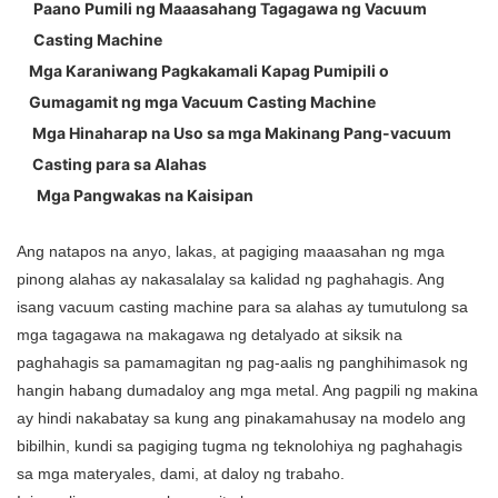
Paano Pumili ng Maaasahang Tagagawa ng Vacuum
Casting Machine
Mga Karaniwang Pagkakamali Kapag Pumipili o
Gumagamit ng mga Vacuum Casting Machine
Mga Hinaharap na Uso sa mga Makinang Pang-vacuum
Casting para sa Alahas
Mga Pangwakas na Kaisipan
Ang natapos na anyo, lakas, at pagiging maaasahan ng mga
pinong alahas ay nakasalalay sa kalidad ng paghahagis. Ang
isang vacuum casting machine para sa alahas ay tumutulong sa
mga tagagawa na makagawa ng detalyado at siksik na
paghahagis sa pamamagitan ng pag-aalis ng panghihimasok ng
hangin habang dumadaloy ang mga metal. Ang pagpili ng makina
ay hindi nakabatay sa kung ang pinakamahusay na modelo ang
bibilhin, kundi sa pagiging tugma ng teknolohiya ng paghahagis
sa mga materyales, dami, at daloy ng trabaho.