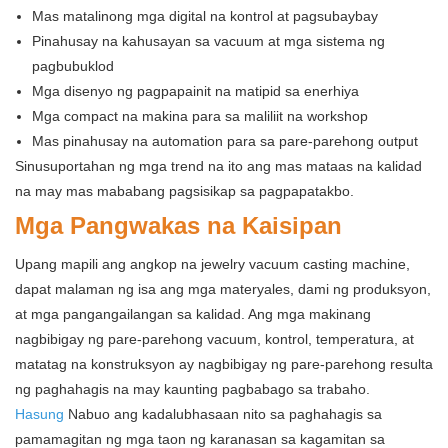
Mas matalinong mga digital na kontrol at pagsubaybay
Pinahusay na kahusayan sa vacuum at mga sistema ng
pagbubuklod
Mga disenyo ng pagpapainit na matipid sa enerhiya
Mga compact na makina para sa maliliit na workshop
Mas pinahusay na automation para sa pare-parehong output
Sinusuportahan ng mga trend na ito ang mas mataas na kalidad
na may mas mababang pagsisikap sa pagpapatakbo.
Mga Pangwakas na Kaisipan
Upang mapili ang angkop na jewelry vacuum casting machine,
dapat malaman ng isa ang mga materyales, dami ng produksyon,
at mga pangangailangan sa kalidad. Ang mga makinang
nagbibigay ng pare-parehong vacuum, kontrol, temperatura, at
matatag na konstruksyon ay nagbibigay ng pare-parehong resulta
ng paghahagis na may kaunting pagbabago sa trabaho.
Hasung
Nabuo ang kadalubhasaan nito sa paghahagis sa
pamamagitan ng mga taon ng karanasan sa kagamitan sa