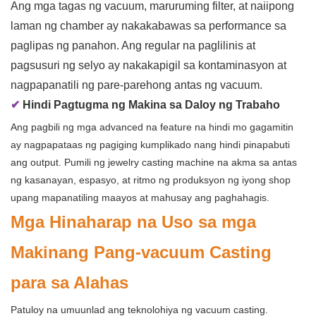
Ang mga tagas ng vacuum, maruruming filter, at naiipong
laman ng chamber ay nakakabawas sa performance sa
paglipas ng panahon. Ang regular na paglilinis at
pagsusuri ng selyo ay nakakapigil sa kontaminasyon at
nagpapanatili ng pare-parehong antas ng vacuum.
✔
Hindi Pagtugma ng Makina sa Daloy ng Trabaho
Ang pagbili ng mga advanced na feature na hindi mo gagamitin
ay nagpapataas ng pagiging kumplikado nang hindi pinapabuti
ang output. Pumili ng jewelry casting machine na akma sa antas
ng kasanayan, espasyo, at ritmo ng produksyon ng iyong shop
upang mapanatiling maayos at mahusay ang paghahagis.
Mga Hinaharap na Uso sa mga
Makinang Pang-vacuum Casting
para sa Alahas
Patuloy na umuunlad ang teknolohiya ng vacuum casting.