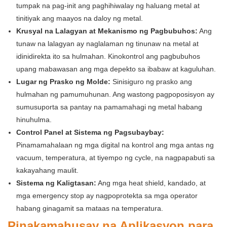
tumpak na pag-init ang paghihiwalay ng haluang metal at
tinitiyak ang maayos na daloy ng metal.
Krusyal na Lalagyan at Mekanismo ng Pagbubuhos:
Ang
tunaw na lalagyan ay naglalaman ng tinunaw na metal at
idinidirekta ito sa hulmahan. Kinokontrol ang pagbubuhos
upang mabawasan ang mga depekto sa ibabaw at kaguluhan.
Lugar ng Prasko ng Molde:
Sinisiguro ng prasko ang
hulmahan ng pamumuhunan. Ang wastong pagpoposisyon ay
sumusuporta sa pantay na pamamahagi ng metal habang
hinuhulma.
Control Panel at Sistema ng Pagsubaybay:
Pinamamahalaan ng mga digital na kontrol ang mga antas ng
vacuum, temperatura, at tiyempo ng cycle, na nagpapabuti sa
kakayahang maulit.
Sistema ng Kaligtasan:
Ang mga heat shield, kandado, at
mga emergency stop ay nagpoprotekta sa mga operator
habang ginagamit sa mataas na temperatura.
Pinakamahusay na Aplikasyon para