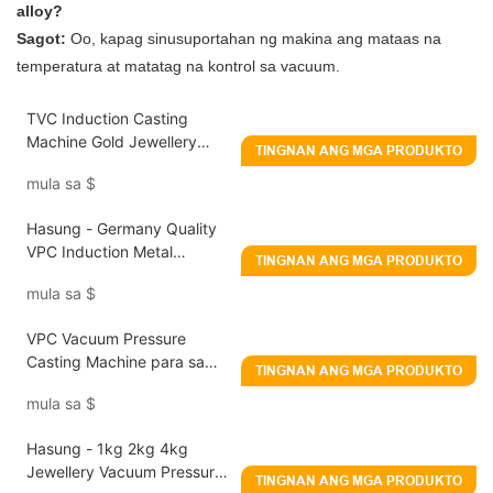
alloy?
Sagot:
Oo, kapag sinusuportahan ng makina ang mataas na
temperatura at matatag na kontrol sa vacuum.
TVC Induction Casting
Machine Gold Jewellery
TINGNAN ANG MGA PRODUKTO
Vacuum Pressure Casting
mula sa
$
Machine na may Vibration
Technology
Hasung - Germany Quality
VPC Induction Metal
TINGNAN ANG MGA PRODUKTO
Casting Machine Vacuum
mula sa
$
Pressure Casting Machine
para sa Alahas
VPC Vacuum Pressure
Casting Machine para sa
TINGNAN ANG MGA PRODUKTO
Alahas
mula sa
$
Hasung - 1kg 2kg 4kg
Jewellery Vacuum Pressure
TINGNAN ANG MGA PRODUKTO