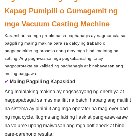
Kapag Pumipili o Gumagamit ng
mga Vacuum Casting Machine
Karamihan sa mga problema sa paghahagis ay nagmumula sa
pagpili ng maling makina para sa daloy ng trabaho o
pagpapatakbo ng proseso nang may mga hindi matatag na
setting. Ang pag-iwas sa mga pagkakamaling ito ay
nagpoprotekta sa kalidad ng paghahagis at binabawasan ang
muling paggawa.
✔
Maling Pagpili ng Kapasidad
Ang malalaking makina ay nagsasayang ng enerhiya at
nagpapabagal sa mas maliliit na batch, habang ang maliliit
na sistema ay pinipilit ang mga operator na mag-overload
ng mga cycle. Itugma ang laki ng flask at pang-araw-araw
na volume upang maiwasan ang mga bottleneck at hindi
pare-parehong resulta.