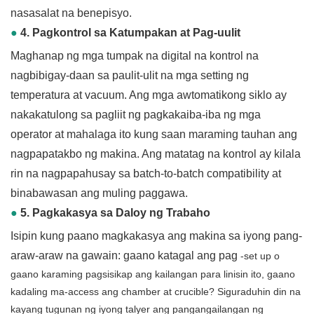
nasasalat na benepisyo.
●
4. Pagkontrol sa Katumpakan at Pag-uulit
Maghanap ng mga tumpak na digital na kontrol na
nagbibigay-daan sa paulit-ulit na mga setting ng
temperatura at vacuum. Ang mga awtomatikong siklo ay
nakakatulong sa pagliit ng pagkakaiba-iba ng mga
operator at mahalaga ito kung saan maraming tauhan ang
nagpapatakbo ng makina. Ang matatag na kontrol ay kilala
rin na nagpapahusay sa batch-to-batch compatibility at
binabawasan ang muling paggawa.
●
5. Pagkakasya sa Daloy ng Trabaho
Isipin kung paano magkakasya ang makina sa iyong pang-
araw-araw na gawain: gaano katagal ang pag
-set up o
gaano karaming pagsisikap ang kailangan para linisin ito, gaano
kadaling ma-access ang chamber at crucible? Siguraduhin din na
kayang tugunan ng iyong talyer ang pangangailangan ng