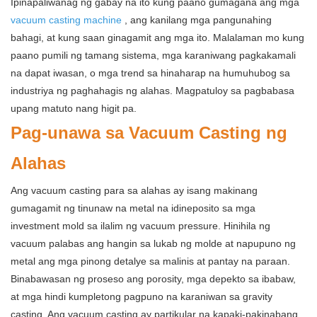
Ipinapaliwanag ng gabay na ito kung paano gumagana ang mga
vacuum casting machine
, ang kanilang mga pangunahing
bahagi, at kung saan ginagamit ang mga ito. Malalaman mo kung
paano pumili ng tamang sistema, mga karaniwang pagkakamali
na dapat iwasan, o mga trend sa hinaharap na humuhubog sa
industriya ng paghahagis ng alahas. Magpatuloy sa pagbabasa
upang matuto nang higit pa.
Pag-unawa sa Vacuum Casting ng
Alahas
Ang vacuum casting para sa alahas ay isang makinang
gumagamit ng tinunaw na metal na idineposito sa mga
investment mold sa ilalim ng vacuum pressure. Hinihila ng
vacuum palabas ang hangin sa lukab ng molde at napupuno ng
metal ang mga pinong detalye sa malinis at pantay na paraan.
Binabawasan ng proseso ang porosity, mga depekto sa ibabaw,
at mga hindi kumpletong pagpuno na karaniwan sa gravity
casting. Ang vacuum casting ay partikular na kapaki-pakinabang