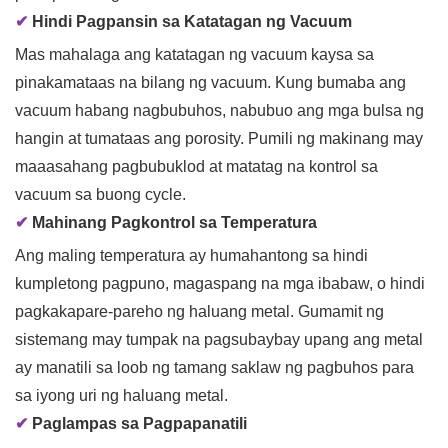
✔
Hindi Pagpansin sa Katatagan ng Vacuum
Mas mahalaga ang katatagan ng vacuum kaysa sa
pinakamataas na bilang ng vacuum. Kung bumaba ang
vacuum habang nagbubuhos, nabubuo ang mga bulsa ng
hangin at tumataas ang porosity. Pumili ng makinang may
maaasahang pagbubuklod at matatag na kontrol sa
vacuum sa buong cycle.
✔
Mahinang Pagkontrol sa Temperatura
Ang maling temperatura ay humahantong sa hindi
kumpletong pagpuno, magaspang na mga ibabaw, o hindi
pagkakapare-pareho ng haluang metal. Gumamit ng
sistemang may tumpak na pagsubaybay upang ang metal
ay manatili sa loob ng tamang saklaw ng pagbuhos para
sa iyong uri ng haluang metal.
✔
Paglampas sa Pagpapanatili