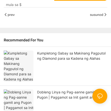
Casting Machine Para sa
mula sa
$
Platinum Gold Silver
prev
susunod
Recommended For You
Kumpletong Gabay sa Makinang Pagputol
ng Diamond para sa Kadena ng Alahas
Dobleng Linya ng Pag-aanne gamit ang
Pugon | Paggamot sa Init gamit ang Metal
Wire