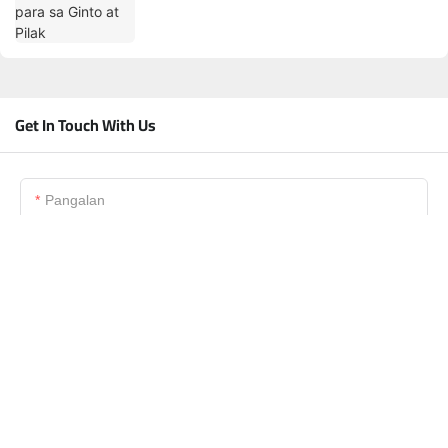
Get In Touch With Us
Pangalan
Email
Telepono/WhatsApp/Skype
Pangalan Ng Kumpanya
File