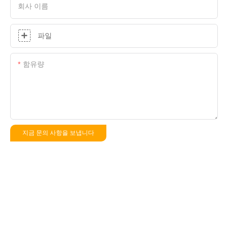
회사 이름
파일
함유량
지금 문의 사항을 보냅니다
저작권 © 2025 심천 하성 귀금속 장비 기술 유한 회사 |
사이트맵
|
개인정보
처리방침