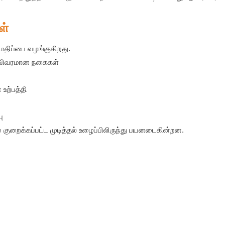
ள்
மதிப்பை வழங்குகிறது.
ய விவரமான நகைகள்
உற்பத்தி
ு
ம் குறைக்கப்பட்ட முடித்தல் உழைப்பிலிருந்து பயனடைகின்றன.