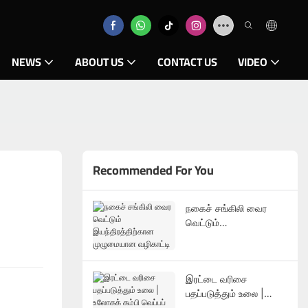
NEWS
ABOUT US
CONTACT US
VIDEO
Recommended For You
நகைச் சங்கிலி வைர
வெட்டும்
இயந்திரத்திற்கான
முழுமையான வழிகாட்டி
இரட்டை வரிசை
பதப்படுத்தும் உலை |
உலோகக் கம்பி வெப்பப்