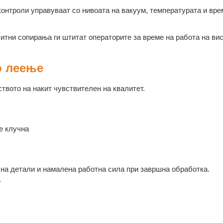
онтроли управуваат со нивоата на вакуум, температурата и вре
итни сопирања ги штитат операторите за време на работа на ви
о леење
твото на накит чувствителен на квалитет.
е клучна
на детали и намалена работна сила при завршна обработка.