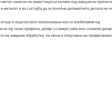
н метал нанесен во инвестициски калапи под вакуумски притисок
и металот е во состојба да ги пополни деликатните детали на чи
татоци и нецелосните пополнувања кои се вообичаени кај
но кај тенки профили, дизајн со микро-заби или сложени дизајн
то на завршна обработка, па затоа е популарно во професионал