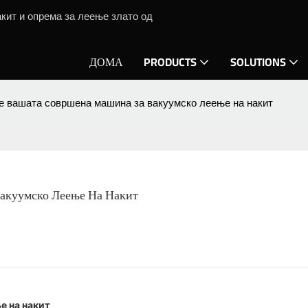
кит и опрема за леење злато од
ДОМА
PRODUCTS
SOLUTIONS
те вашата совршена машина за вакуумско леење на накит
Вакуумско Леење На Накит
е на накит