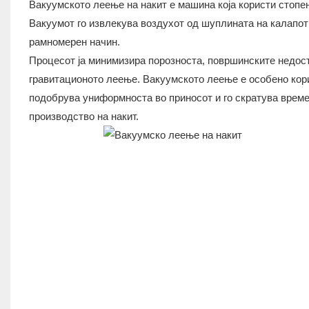
Вакуумското леење на накит е машина која користи стопе
Вакуумот го извлекува воздухот од шуплината на калапот 
рамномерен начин.
Процесот ја минимизира порозноста, површинските недос
гравитационото леење. Вакуумското леење е особено корис
подобрува униформноста во приносот и го скратува време
производство на накит.