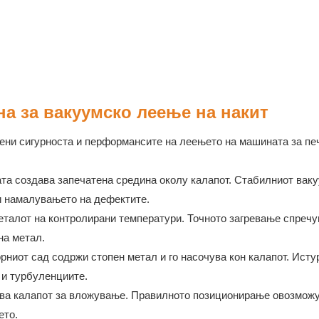
а за вакуумско леење на накит
цени сигурноста и перформансите на леењето на машината за пе
та создава запечатена средина околу калапот. Стабилниот вак
 и намалувањето на дефектите.
еталот на контролирани температури. Точното загревање спречу
на метал.
рниот сад содржи стопен метал и го насочува кон калапот. Ист
 и турбуленциите.
ва калапот за вложување. Правилното позиционирање овозмож
ето.