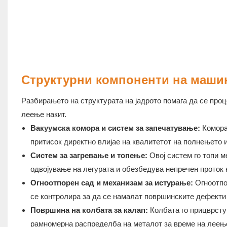
Структурни компоненти на машин
Разбирањето на структурата на јадрото помага да се про
леење накит.
Вакуумска комора и систем за запечатување:
Комора
притисок директно влијае на квалитетот на полнењето
Систем за загревање и топење:
Овој систем го топи м
одвојување на легурата и обезбедува непречен проток 
Огноотпорен сад и механизам за истурање:
Огноотпо
се контролира за да се намалат површинските дефекти
Површина на колбата за калап:
Колбата го прицврсту
рамномерна распределба на металот за време на леењ