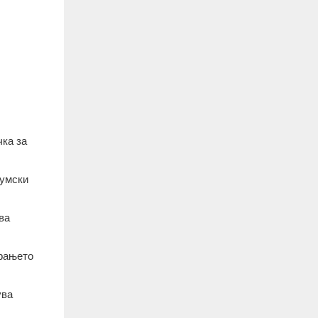
чка за
уумски
ва
урањето
ува