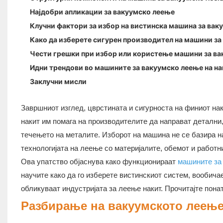
Најдобри апликации за вакуумско леење
Клучни фактори за избор на вистинска машина за вак
Како да изберете сигурен производител на машини за
Чести грешки при избор или користење машини за в
Идни трендови во машините за вакуумско леење на на
Заклучни мисли
Завршниот изглед, цврстината и сигурноста на финиот на
накит им помага на производителите да направат детални,
течењето на металите. Изборот на машина не се базира на
технологијата на леење со материјалите, обемот и работни
Ова упатство објаснува како функционираат
машините за
научите како да го изберете вистинскиот систем, вообича
обликуваат индустријата за леење накит. Прочитајте пона
Разбирање на вакуумското леење