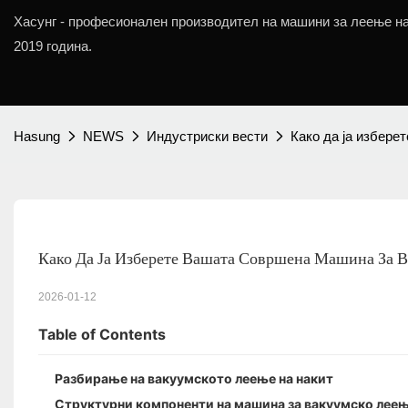
Хасунг - професионален производител на машини за леење на
2019 година.
Hasung
NEWS
Индустриски вести
Како да ја избере
Како Да Ја Изберете Вашата Совршена Машина За 
2026-01-12
Table of Contents
Разбирање на вакуумското леење на накит
Структурни компоненти на машина за вакуумско леењ