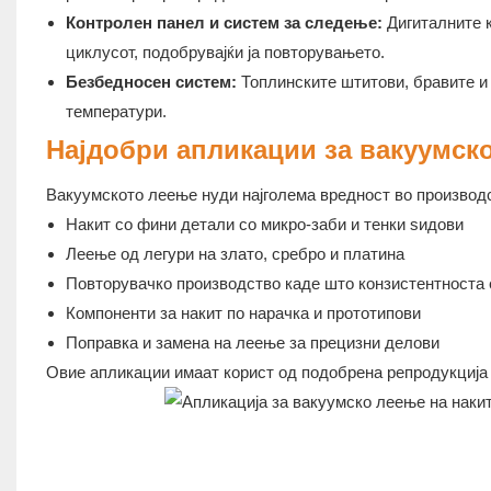
Контролен панел и систем за следење:
Дигиталните к
циклусот, подобрувајќи ја повторувањето.
Безбедносен систем:
Топлинските штитови, бравите и 
температури.
Најдобри апликации за вакуумск
Вакуумското леење нуди најголема вредност во производс
Накит со фини детали со микро-заби и тенки ѕидови
Леење од легури на злато, сребро и платина
Повторувачко производство каде што конзистентноста 
Компоненти за накит по нарачка и прототипови
Поправка и замена на леење за прецизни делови
Овие апликации имаат корист од подобрена репродукција 