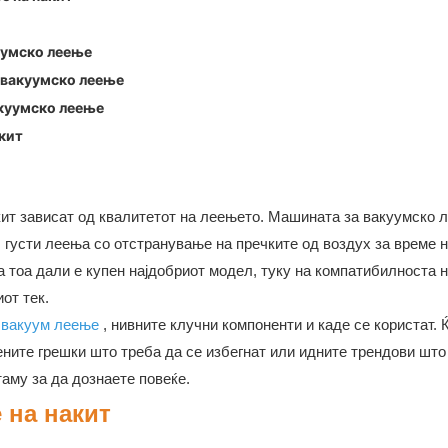
уумско леење
 вакуумско леење
акуумско леење
кит
кит зависат од квалитетот на леењето. Машината за вакуумско 
 густи леења со отстранување на пречките од воздух за време 
 тоа дали е купен најдобриот модел, туку на компатибилноста 
от тек.
 вакуум леење
, нивните клучни компоненти и каде се користат. 
ените грешки што треба да се избегнат или идните трендови што 
таму за да дознаете повеќе.
 на накит