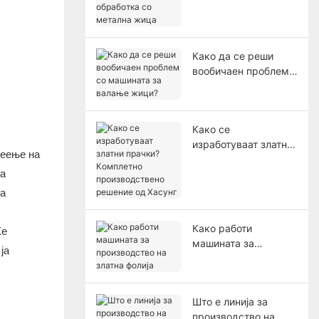
метална жица
Како да се реши
вообичаен проблем
со машината за
валање жици?
Како се
изработуваат златни
леење на
прачки? Комплетно
на
производствено
решение од Хасунг
на
Како работи
Ќе
машината за
ја
производство на
златна фолија
Што е линија за
производство на