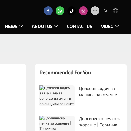
NEWS
ABOUT US
CONTACT US
VIDEO
Recommended For You
Целосен водич за
машина за сечење
дијаманти со
синџири за накит
Дволиниска печка за
жарење | Термичка
обработка со