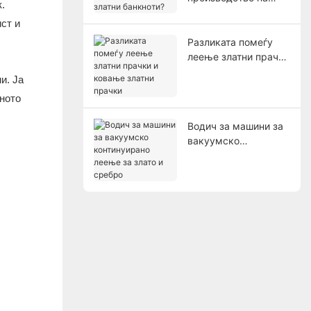
.
златни банкноти?
ст и
Разликата помеѓу
леење златни прачки
и ковање златни
и. Ја
прачки
ното
Водич за машини за
вакуумско
континуирано леење
за злато и сребро