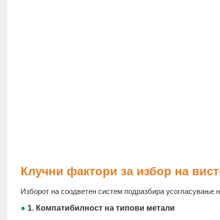
Клучни фактори за избор на вис
Изборот на соодветен систем подразбира усогласување н
●
1. Компатибилност на типови метали