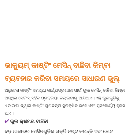
ଭାକ୍ୟୁମ୍ କାଷ୍ଟିଂ ମେସିନ୍ ବାଛିବା କିମ୍ବା
ବ୍ୟବହାର କରିବା ସମୟରେ ସାଧାରଣ ଭୁଲ୍
ଅଧିକାଂଶ କାଷ୍ଟିଂ ସମସ୍ୟା କାର୍ଯ୍ୟପ୍ରଣାଳୀ ପାଇଁ ଭୁଲ ମେସିନ୍ ବାଛିବା କିମ୍ବା
ଅସ୍ଥିର ସେଟିଂସ୍ ସହିତ ପ୍ରକ୍ରିୟା ଚଲାଇବାରୁ ଆସିଥାଏ। ଏହି ଭୁଲଗୁଡ଼ିକୁ
ଏଡାଇବା ଦ୍ୱାରା କାଷ୍ଟିଂ ଗୁଣବତ୍ତା ସୁରକ୍ଷିତ ରହେ ଏବଂ ପୁନଃକାର୍ଯ୍ୟ ହ୍ରାସ
ପାଏ।
✔
ଭୁଲ କ୍ଷମତା ବାଛିବା
ବଡ଼ ଆକାରର ମେସିନଗୁଡ଼ିକ ଶକ୍ତି ନଷ୍ଟ କରନ୍ତି ଏବଂ ଛୋଟ