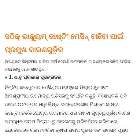
ସଠିକ୍ ଭାକ୍ୟୁମ୍ କାଷ୍ଟିଂ ମେସିନ୍ ବାଛିବା ପାଇଁ
ପ୍ରମୁଖ କାରଣଗୁଡ଼ିକ
ଉପଯୁକ୍ତ ସିଷ୍ଟମର ବାଛିବା ଅର୍ଥ ହେଉଛି ଉତ୍ପାଦନ ଆବଶ୍ୟକତା ସହିତ ମେସିନ
କ୍ଷମତାକୁ ମେଳ ଖାଉଥିବା।
●
1. ଧାତୁ ପ୍ରକାର ସୁସଙ୍ଗତତା
ନିଶ୍ଚିତ କରନ୍ତୁ ଯେ ମେସିନ୍ ଆପଣଙ୍କର ମିଶ୍ରଧାତୁ ଏବଂ
ଆବଶ୍ୟକୀୟ ତାପମାତ୍ରା ପରିସରକୁ ସମର୍ଥନ କରୁଛି, ବିଶେଷକରି ଯଦି
ଆପଣ ଉଚ୍ଚ-ତାପ ଧାତୁ କିମ୍ବା ସମ୍ବେଦନଶୀଳ ମିଶ୍ରଣ କାଷ୍ଟ
କରନ୍ତି। ନିର୍ଭରଯୋଗ୍ୟ ତାପମାତ୍ରା ଧରି ରଖିବା ଗୁରୁତ୍ୱପୂର୍ଣ୍ଣ କାରଣ
ଅତ୍ୟଧିକ ଗରମ ମିଶ୍ରଧାତୁ ଆଚରଣକୁ ପରିବର୍ତ୍ତନ କରିପାରେ,
ଯେତେବେଳେ ଗରମ କରିବା ଦ୍ଵାରା ଖରାପ ପୂରଣ ଏବଂ ଖରସମ ପୃଷ୍ଠ