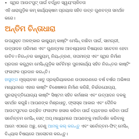
ସ୍ଥିର ଆଉଟପୁଟ୍ ପାଇଁ ବର୍ଦ୍ଧିତ ସ୍ୱୟଂଚାଳିତତା
ଏହି ଧାରାଗୁଡ଼ିକ କମ୍ କାର୍ଯ୍ୟକ୍ଷମ ପ୍ରୟାସ ସହିତ ଉଚ୍ଚ ଗୁଣବତ୍ତା ସମର୍ଥନ
କରେ।
ଅନ୍ତିମ ଚିନ୍ତାଧାରା
ଉପଯୁକ୍ତ ଅଳଙ୍କାର ଭାକ୍ୟୁମ୍ କାଷ୍ଟିଂ ମେସିନ୍ ବାଛିବା ପାଇଁ, ସାମଗ୍ରୀ,
ଉତ୍ପାଦନ ପରିମାଣ ଏବଂ ଗୁଣାତ୍ମକ ଆବଶ୍ୟକତା ବିଷୟରେ ସଚେତନ ହେବା
ଉଚିତ। ନିରନ୍ତର ଭାକ୍ୟୁମ୍, ନିୟନ୍ତ୍ରଣ, ତାପମାତ୍ରା ଏବଂ ସ୍ଥିର ନିର୍ମାଣ
ପ୍ରଦାନ କରୁଥିବା ମେସିନ୍ଗୁଡ଼ିକ ସର୍ବନିମ୍ନ ପୁନଃକାର୍ଯ୍ୟ ସହିତ ନିରନ୍ତର କାଷ୍ଟିଂ
ଫଳାଫଳ ପ୍ରଦାନ କରନ୍ତି।
ହାସୁଙ୍ଗ
ମୂଲ୍ୟବାନ ଧାତୁ ପ୍ରକ୍ରିୟାକରଣ ଉପକରଣରେ ବର୍ଷ ବର୍ଷର ଅଭିଜ୍ଞତା
ମାଧ୍ୟମରେ ଏହାର କାଷ୍ଟିଂ ବିଶେଷଜ୍ଞତା ନିର୍ମାଣ କରିଛି, ନିର୍ଭରଯୋଗ୍ୟ,
ପୁନରାବୃତ୍ତିଯୋଗ୍ୟ କାଷ୍ଟିଂ ସିଷ୍ଟମ ସହିତ କର୍ମଶାଳା ଏବଂ ଉତ୍ପାଦନ ଦଳକୁ
ସମର୍ଥନ କରୁଛି। ଆପଣଙ୍କ ମିଶ୍ରଧାତୁ, ଫ୍ଲାସ୍କ ଆକାର ଏବଂ ଦୈନିକ
ଆଉଟପୁଟରେ ଇଚ୍ଛିତ ଫଳାଫଳ ହାସଲ କରିବା ପାଇଁ ବ୍ୟବହାର କରିବା ପାଇଁ
ସର୍ବୋତ୍ତମ ମେସିନ୍ ସେଟ୍ ଅପ୍ ମାଧ୍ୟମରେ ଆପଣଙ୍କୁ ମାର୍ଗଦର୍ଶନ କରିବାକୁ
ଆମେ ଏଠାରେ ଅଛୁ, ତେଣୁ
ଆମକୁ କଲ୍ କରନ୍ତୁ
ଏବଂ ସର୍ବୋତ୍ତମ-ଫିଟ୍ ମେସିନ୍
ବିନ୍ୟାସ ବିଷୟରେ ଆଲୋଚନା କରନ୍ତୁ।