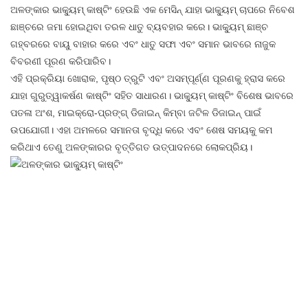
ଅଳଙ୍କାର ଭାକ୍ୟୁମ୍ କାଷ୍ଟିଂ ହେଉଛି ଏକ ମେସିନ୍ ଯାହା ଭାକ୍ୟୁମ୍ ଚାପରେ ନିବେଶ
ଛାଞ୍ଚରେ ଜମା ହୋଇଥିବା ତରଳ ଧାତୁ ବ୍ୟବହାର କରେ। ଭାକ୍ୟୁମ୍ ଛାଞ୍ଚ
ଗହ୍ବରରେ ବାୟୁ ବାହାର କରେ ଏବଂ ଧାତୁ ସଫା ଏବଂ ସମାନ ଭାବରେ ନାଜୁକ
ବିବରଣୀ ପୂରଣ କରିପାରିବ।
ଏହି ପ୍ରକ୍ରିୟା ଖୋରାକ, ପୃଷ୍ଠ ତ୍ରୁଟି ଏବଂ ଅସମ୍ପୂର୍ଣ୍ଣ ପୂରଣକୁ ହ୍ରାସ କରେ
ଯାହା ଗୁରୁତ୍ୱାକର୍ଷଣ କାଷ୍ଟିଂ ସହିତ ସାଧାରଣ। ଭାକ୍ୟୁମ୍ କାଷ୍ଟିଂ ବିଶେଷ ଭାବରେ
ପତଳା ଅଂଶ, ମାଇକ୍ରୋ-ପ୍ରଙ୍ଗ୍ ଡିଜାଇନ୍ କିମ୍ବା ଜଟିଳ ଡିଜାଇନ୍ ପାଇଁ
ଉପଯୋଗୀ। ଏହା ଅମଳରେ ସମାନତା ବୃଦ୍ଧି କରେ ଏବଂ ଶେଷ ସମୟକୁ କମ
କରିଥାଏ ତେଣୁ ଅଳଙ୍କାରର ବୃତ୍ତିଗତ ଉତ୍ପାଦନରେ ଲୋକପ୍ରିୟ।