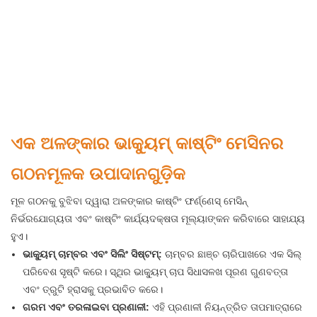
ଏକ ଅଳଙ୍କାର ଭାକ୍ୟୁମ୍ କାଷ୍ଟିଂ ମେସିନର
ଗଠନମୂଳକ ଉପାଦାନଗୁଡ଼ିକ
ମୂଳ ଗଠନକୁ ବୁଝିବା ଦ୍ୱାରା ଅଳଙ୍କାର କାଷ୍ଟିଂ ଫର୍ଣ୍ଣେସ୍ ମେସିନ୍
ନିର୍ଭରଯୋଗ୍ୟତା ଏବଂ କାଷ୍ଟିଂ କାର୍ଯ୍ୟଦକ୍ଷତା ମୂଲ୍ୟାଙ୍କନ କରିବାରେ ସାହାଯ୍ୟ
ହୁଏ।
ଭାକ୍ୟୁମ୍ ଚାମ୍ବର ଏବଂ ସିଲିଂ ସିଷ୍ଟମ୍:
ଚାମ୍ବର ଛାଞ୍ଚ ଚାରିପାଖରେ ଏକ ସିଲ୍
ପରିବେଶ ସୃଷ୍ଟି କରେ। ସ୍ଥିର ଭାକ୍ୟୁମ୍ ଚାପ ସିଧାସଳଖ ପୂରଣ ଗୁଣବତ୍ତା
ଏବଂ ତ୍ରୁଟି ହ୍ରାସକୁ ପ୍ରଭାବିତ କରେ।
ଗରମ ଏବଂ ତରଳାଇବା ପ୍ରଣାଳୀ:
ଏହି ପ୍ରଣାଳୀ ନିୟନ୍ତ୍ରିତ ତାପମାତ୍ରାରେ