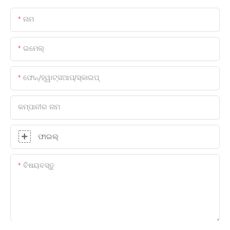
ନାମ
ଇମେଲ୍
ଫୋନ୍/ହ୍ୱାଟ୍ସଆପ୍/ସ୍କାଇପ୍
କମ୍ପାନୀର ନାମ
ଫାଇଲ୍
ବିଷୟବସ୍ତୁ