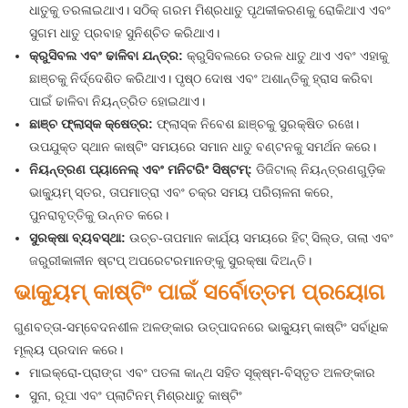
ଧାତୁକୁ ତରଳାଇଥାଏ। ସଠିକ୍ ଗରମ ମିଶ୍ରଧାତୁ ପୃଥକୀକରଣକୁ ରୋକିଥାଏ ଏବଂ
ସୁଗମ ଧାତୁ ପ୍ରବାହ ସୁନିଶ୍ଚିତ କରିଥାଏ।
କ୍ରୁସିବଲ ଏବଂ ଢାଳିବା ଯନ୍ତ୍ର:
କ୍ରୁସିବଲରେ ତରଳ ଧାତୁ ଥାଏ ଏବଂ ଏହାକୁ
ଛାଞ୍ଚକୁ ନିର୍ଦ୍ଦେଶିତ କରିଥାଏ। ପୃଷ୍ଠ ଦୋଷ ଏବଂ ଅଶାନ୍ତିକୁ ହ୍ରାସ କରିବା
ପାଇଁ ଢାଳିବା ନିୟନ୍ତ୍ରିତ ହୋଇଥାଏ।
ଛାଞ୍ଚ ଫ୍ଲାସ୍କ କ୍ଷେତ୍ର:
ଫ୍ଲାସ୍କ ନିବେଶ ଛାଞ୍ଚକୁ ସୁରକ୍ଷିତ ରଖେ।
ଉପଯୁକ୍ତ ସ୍ଥାନ କାଷ୍ଟିଂ ସମୟରେ ସମାନ ଧାତୁ ବଣ୍ଟନକୁ ସମର୍ଥନ କରେ।
ନିୟନ୍ତ୍ରଣ ପ୍ୟାନେଲ୍ ଏବଂ ମନିଟରିଂ ସିଷ୍ଟମ୍:
ଡିଜିଟାଲ୍ ନିୟନ୍ତ୍ରଣଗୁଡ଼ିକ
ଭାକ୍ୟୁମ୍ ସ୍ତର, ତାପମାତ୍ରା ଏବଂ ଚକ୍ର ସମୟ ପରିଚାଳନା କରେ,
ପୁନରାବୃତ୍ତିକୁ ଉନ୍ନତ କରେ।
ସୁରକ୍ଷା ବ୍ୟବସ୍ଥା:
ଉଚ୍ଚ-ତାପମାନ କାର୍ଯ୍ୟ ସମୟରେ ହିଟ୍ ସିଲ୍ଡ, ତାଲା ଏବଂ
ଜରୁରୀକାଳୀନ ଷ୍ଟପ୍ ଅପରେଟରମାନଙ୍କୁ ସୁରକ୍ଷା ଦିଅନ୍ତି।
ଭାକ୍ୟୁମ୍ କାଷ୍ଟିଂ ପାଇଁ ସର୍ବୋତ୍ତମ ପ୍ରୟୋଗ
ଗୁଣବତ୍ତା-ସମ୍ବେଦନଶୀଳ ଅଳଙ୍କାର ଉତ୍ପାଦନରେ ଭାକ୍ୟୁମ୍ କାଷ୍ଟିଂ ସର୍ବାଧିକ
ମୂଲ୍ୟ ପ୍ରଦାନ କରେ।
ମାଇକ୍ରୋ-ପ୍ରାଙ୍ଗ ଏବଂ ପତଳା କାନ୍ଥ ସହିତ ସୂକ୍ଷ୍ମ-ବିସ୍ତୃତ ଅଳଙ୍କାର
ସୁନା, ରୂପା ଏବଂ ପ୍ଲାଟିନମ୍ ମିଶ୍ରଧାତୁ କାଷ୍ଟିଂ