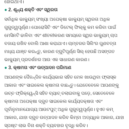
ହୋଇଥାଏ।
●
2. ଶୂନ୍ୟ ଶକ୍ତି ଏବଂ ସ୍ଥିରତା
ସର୍ବାଧିକ ଭାକ୍ୟୁମ୍ ସଂଖ୍ୟା ଅପେକ୍ଷା ଭାକ୍ୟୁମ୍ ସ୍ଥିରତା ଅଧିକ
ଗୁରୁତ୍ୱପୂର୍ଣ୍ଣ। ପୋରୋସିଟି ଏବଂ ଡିଟେଲ୍ ଫିଲ୍କୁ କମ କରିବା ପାଇଁ
ମେସିନଟି ଢାଳିବା ଏବଂ ଶୀତଳୀକରଣ ସମୟରେ ସ୍ଥିର ଭାକ୍ୟୁମ୍ ଚାପ
ବଜାୟ ରଖିବ ବୋଲି ଆଶା କରାଯାଏ। ଚାମ୍ବରର ସିଲିଂର ଗୁଣବତ୍ତା
ମଧ୍ୟ ଯାଞ୍ଚ କରନ୍ତୁ, କାରଣ ତ୍ରୁଟିପୂର୍ଣ୍ଣ ସିଲ୍ ହେଉଛି ଅସଙ୍ଗତ
ଭାକ୍ୟୁମ୍ ପ୍ରଦର୍ଶନର ଆଉ ଏକ ସାଧାରଣ କାରଣ।
●
3. କ୍ଷମତା ଏବଂ ଉତ୍ପାଦନ ପରିମାଣ
ଆପଣଙ୍କ ଦୈନନ୍ଦିନ କାର୍ଯ୍ୟଭାର ସହିତ ମେଳ ଖାଉଥିବା ଫ୍ଲାସ୍କ
ଆକାର ଏବଂ ସାଇକେଲ କ୍ଷମତା ବାଛନ୍ତୁ। ଯେତେବେଳେ ଆପଣଙ୍କୁ
ଉଚ୍ଚ ଫ୍ରିକ୍ୱେନ୍ସି ସହିତ ବ୍ୟାଚ୍ ଚଲାଇବାକୁ ପଡ଼େ, ସେତେବେଳେ
କ୍ଷମତା ଅପେକ୍ଷା ଦ୍ରୁତ ସାଇକେଲ କାର୍ଯ୍ୟଦକ୍ଷତା ଏବଂ
ପୂର୍ବାନୁମାନଯୋଗ୍ୟ ଆଉଟପୁଟ୍ ଅଧିକ ଗୁରୁତ୍ୱପୂର୍ଣ୍ଣ। ହୁଏତ କମ୍
ଆକାର, ଯାହା ଦ୍ରୁତ ଉତ୍ପାଦନ କରିବ କିମ୍ବା ଅତ୍ୟଧିକ ଆକାର, ଯାହା
ସ୍ପଷ୍ଟ ଲାଭ ବିନା ଶକ୍ତି ବ୍ୟବହାର ବୃଦ୍ଧି କରିବ।