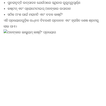
ପୁନରାବୃତ୍ତି ଉତ୍ପାଦନ ଯେଉଁଠାରେ ସ୍ଥିରତା ଗୁରୁତ୍ୱପୂର୍ଣ୍ଣ
କଷ୍ଟମ୍ ଏବଂ ପ୍ରୋଟୋଟାଇପ୍ ଅଳଙ୍କାର ଉପାଦାନ
ସଠିକ ଅଂଶ ପାଇଁ ମରାମତି ଏବଂ ବଦଳ କାଷ୍ଟିଂ
ଏହି ପ୍ରୟୋଗଗୁଡ଼ିକ ଉନ୍ନତ ବିବରଣୀ ପ୍ରଜନନ ଏବଂ ହ୍ରାସିତ ଶେଷ ଶ୍ରମରୁ
ଲାଭ ପାଏ।