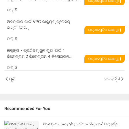
ଉତ୍ପାଦଗୁଡିକ ଦେଖନ୍ତୁ |
ପ୍ରେସର୍ କାଷ୍ଟିଂ ମେସିନ୍
ଠାରୁ
$
ଅଳଙ୍କାର ପାଇଁ VPC ଭାକ୍ୟୁମ୍ ପ୍ରେସର୍
କାଷ୍ଟିଂ ମେସିନ୍
ଉତ୍ପାଦଗୁଡିକ ଦେଖନ୍ତୁ |
ଠାରୁ
$
ହାସୁଙ୍ଗ - ପ୍ଲାଟିନମ୍ ସୁନା ରୂପା ପାଇଁ 1
କିଲୋଗ୍ରାମ 2 କିଲୋଗ୍ରାମ 4 କିଲୋଗ୍ରାମ
ଉତ୍ପାଦଗୁଡିକ ଦେଖନ୍ତୁ |
ଅଳଙ୍କାର ଭାକ୍ୟୁମ୍ ପ୍ରେସର୍ କାଷ୍ଟିଂ ମେସିନ୍
ଠାରୁ
$
ପୂର୍ବ
ପରବର୍ତ୍ତୀ
Recommended For You
ଅଳଙ୍କାର ଚେନ୍ ହୀରା କଟିଂ ମେସିନ୍ ପାଇଁ ସମ୍ପୂର୍ଣ୍ଣ