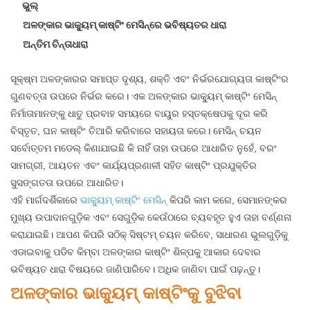
ଭୁଲ୍
ଅଳଙ୍କାର ଭାକ୍ୟୁମ୍ କାଷ୍ଟିଂ ମେସିନ୍‌ରେ ଭବିଷ୍ୟତର ଧାରା
ଅନ୍ତିମ ଚିନ୍ତାଧାରା
ସୂକ୍ଷ୍ମ ଅଳଙ୍କାରର ସମାପ୍ତ ଦୃଶ୍ୟ, ଶକ୍ତି ଏବଂ ନିର୍ଭରଯୋଗ୍ୟତା କାଷ୍ଟିଂର
ଗୁଣବତ୍ତା ଉପରେ ନିର୍ଭର କରେ। ଏକ ଅଳଙ୍କାର ଭାକ୍ୟୁମ୍ କାଷ୍ଟିଂ ମେସିନ୍
ନିର୍ମାତାମାନଙ୍କୁ ଧାତୁ ପ୍ରବାହ ସମୟରେ ବାୟୁର ହସ୍ତକ୍ଷେପକୁ ଦୂର କରି
ବିସ୍ତୃତ, ଘନ କାଷ୍ଟିଂ ତିଆରି କରିବାରେ ସହାୟତା କରେ। ମେସିନ୍ ଚୟନ
ସର୍ବୋତ୍ତମ ମଡେଲ୍ କିଣାଯାଇଛି କି ନାହିଁ ତାହା ଉପରେ ଆଧାରିତ ନୁହେଁ, ବରଂ
ସାମଗ୍ରୀ, ଆୟତନ ଏବଂ କାର୍ଯ୍ୟପ୍ରଣାଳୀ ସହିତ କାଷ୍ଟିଂ ପ୍ରଯୁକ୍ତିର
ସୁସଙ୍ଗତତା ଉପରେ ଆଧାରିତ।
ଏହି ମାର୍ଗଦର୍ଶିକାରେ
ଭାକ୍ୟୁମ୍ କାଷ୍ଟିଂ ମେସିନ୍
କିପରି କାମ କରେ, ସେମାନଙ୍କର
ମୁଖ୍ୟ ଉପାଦାନଗୁଡ଼ିକ ଏବଂ ସେଗୁଡ଼ିକ କେଉଁଠାରେ ବ୍ୟବହୃତ ହୁଏ ତାହା ବର୍ଣ୍ଣନା
କରାଯାଇଛି। ଆପଣ କିପରି ସଠିକ୍ ସିଷ୍ଟମ୍ ଚୟନ କରିବେ, ସାଧାରଣ ଭୁଲଗୁଡ଼ିକୁ
ଏଡାଇବାକୁ ପଡିବ କିମ୍ବା ଅଳଙ୍କାର କାଷ୍ଟିଂ ଶିଳ୍ପକୁ ଆକାର ଦେବାର
ଭବିଷ୍ୟତ ଧାରା ବିଷୟରେ ଜାଣିପାରିବେ। ଅଧିକ ଜାଣିବା ପାଇଁ ପଢ଼ନ୍ତୁ।
ଅଳଙ୍କାର ଭାକ୍ୟୁମ୍ କାଷ୍ଟିଂକୁ ବୁଝିବା