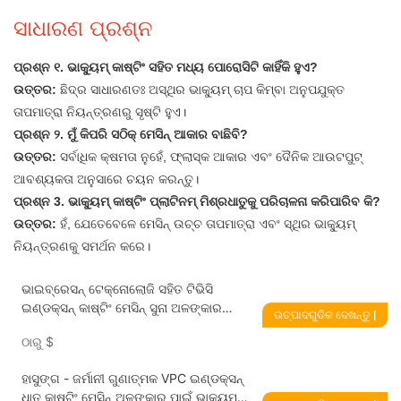
ସାଧାରଣ ପ୍ରଶ୍ନ
ପ୍ରଶ୍ନ ୧. ଭାକ୍ୟୁମ୍ କାଷ୍ଟିଂ ସହିତ ମଧ୍ୟ ପୋରୋସିଟି କାହିଁକି ହୁଏ?
ଉତ୍ତର:
ଛିଦ୍ର ସାଧାରଣତଃ ଅସ୍ଥିର ଭାକ୍ୟୁମ୍ ଚାପ କିମ୍ବା ଅନୁପଯୁକ୍ତ
ତାପମାତ୍ରା ନିୟନ୍ତ୍ରଣରୁ ସୃଷ୍ଟି ହୁଏ।
ପ୍ରଶ୍ନ ୨. ମୁଁ କିପରି ସଠିକ୍ ମେସିନ୍ ଆକାର ବାଛିବି?
ଉତ୍ତର:
ସର୍ବାଧିକ କ୍ଷମତା ନୁହେଁ, ଫ୍ଲାସ୍କ ଆକାର ଏବଂ ଦୈନିକ ଆଉଟପୁଟ୍
ଆବଶ୍ୟକତା ଅନୁସାରେ ଚୟନ କରନ୍ତୁ।
ପ୍ରଶ୍ନ 3. ଭାକ୍ୟୁମ୍ କାଷ୍ଟିଂ ପ୍ଲାଟିନମ୍ ମିଶ୍ରଧାତୁକୁ ପରିଚାଳନା କରିପାରିବ କି?
ଉତ୍ତର:
ହଁ, ଯେତେବେଳେ ମେସିନ୍ ଉଚ୍ଚ ତାପମାତ୍ରା ଏବଂ ସ୍ଥିର ଭାକ୍ୟୁମ୍
ନିୟନ୍ତ୍ରଣକୁ ସମର୍ଥନ କରେ।
ଭାଇବ୍ରେସନ୍ ଟେକ୍ନୋଲୋଜି ସହିତ ଟିଭିସି
ଇଣ୍ଡକ୍ସନ୍ କାଷ୍ଟିଂ ମେସିନ୍ ସୁନା ଅଳଙ୍କାର
ଉତ୍ପାଦଗୁଡିକ ଦେଖନ୍ତୁ |
ଭାକ୍ୟୁମ୍ ପ୍ରେସର୍ କାଷ୍ଟିଂ ମେସିନ୍
ଠାରୁ
$
ହାସୁଙ୍ଗ - ଜର୍ମାନୀ ଗୁଣାତ୍ମକ VPC ଇଣ୍ଡକ୍ସନ୍
ଧାତୁ କାଷ୍ଟିଂ ମେସିନ୍ ଅଳଙ୍କାର ପାଇଁ ଭାକ୍ୟୁମ୍