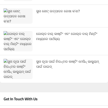
ସୁନା ନୋଟ୍ ଉତ୍ପାଦନ ରେଖା କ’ଣ?
ଗୋଲ୍ଡ ବାର୍ କାଷ୍ଟିଂ ଏବଂ ଗୋଲ୍ଡ ବାର୍ ମିଣ୍ଟିଂ
ମଧ୍ୟରେ ପାର୍ଥକ୍ୟ
ସୁନା ରୂପା ପାଇଁ ନିରନ୍ତର କାଷ୍ଟିଂ ମେସିନ୍ ଭାକ୍ୟୁମ୍
ପାଇଁ ଗାଇଡ୍
Get In Touch With Us