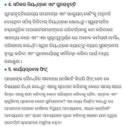
●
4. ସଠିକତା ନିୟନ୍ତ୍ରଣ ଏବଂ ପୁନରାବୃତ୍ତି
ପୁନରାବୃତ୍ତିଯୋଗ୍ୟ ତାପମାତ୍ରା ଏବଂ ଭାକ୍ୟୁମ୍ ସେଟିଂକୁ ଅନୁମତି
ଦେଉଥିବା ସଠିକ୍ ଡିଜିଟାଲ୍ ନିୟନ୍ତ୍ରଣ ଖୋଜନ୍ତୁ। ସ୍ୱୟଂଚାଳିତ
ଚକ୍ରଗୁଡ଼ିକ ଅପରେଟରମାନଙ୍କର ପରିବର୍ତ୍ତନକୁ କମ କରିବାରେ
ସାହାଯ୍ୟ କରେ ଏବଂ ଏହା ଗୁରୁତ୍ୱପୂର୍ଣ୍ଣ ଯେ ଅନେକ କର୍ମଚାରୀ ମେସିନ୍
ପରିଚାଳନା କରନ୍ତି। ସ୍ଥିର ନିୟନ୍ତ୍ରଣ ବ୍ୟାଚ୍-ଟୁ-ବ୍ୟାଚ୍ ସୁସଙ୍ଗତତା
ବୃଦ୍ଧି କରିବା ଏବଂ ପୁନଃକାର୍ଯ୍ୟକୁ ସର୍ବନିମ୍ନ କରିବା ପାଇଁ ମଧ୍ୟ
ଜଣାଶୁଣା।
●
5. କାର୍ଯ୍ୟପ୍ରବାହ ଫିଟ୍
ଆପଣଙ୍କ ଦୈନନ୍ଦିନ ଜୀବନରେ ମେସିନଟି କିପରି ଫିଟ୍ ହେବ ସେ
ବିଷୟରେ ଚିନ୍ତା କରନ୍ତୁ: ଏହାକୁ ସ୍ଥାପନ କରିବାକୁ କେତେ ସମୟ ଲାଗେ
କିମ୍ବା ଏହାକୁ ସଫା କରିବାକୁ କେତେ ପରିଶ୍ରମ କରିବାକୁ ପଡିବ, ଚାମ୍ବର ଏବଂ
କ୍ରୁସିବଲ୍ ପ୍ରବେଶ କେତେ ସୁବିଧାଜନକ? ଏହା ମଧ୍ୟ ନିଶ୍ଚିତ କରନ୍ତୁ ଯେ
ଆପଣଙ୍କ ଦୋକାନ ମେସିନର ବିଦ୍ୟୁତ୍ ଆବଶ୍ୟକତା, ଏୟାର-କଣ୍ଡିସନିଂ
ଆବଶ୍ୟକତା ଏବଂ ସ୍ଥାନ ଆବଶ୍ୟକତା ପୂରଣ କରିବାକୁ ସକ୍ଷମ ଯାହା ଦ୍ୱାରା
ପରବର୍ତ୍ତୀ ସ୍ଥାପନରେ ଅସୁବିଧା ନହୁଏ।