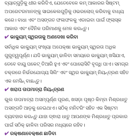
ବ୍ୟାଚ୍‌ଗୁଡ଼ିକୁ ଧୀର କରିଦିଏ, ଯେତେବେଳେ କମ୍ ଆକାରର ସିଷ୍ଟମ୍
ଅପରେଟରମାନଙ୍କୁ ସାଇକେଲଗୁଡ଼ିକୁ ଓଭରଲୋଡ୍ କରିବାକୁ ବାଧ୍ୟ
କରେ। ବାଧା ଏବଂ ଅସଙ୍ଗତ ଫଳାଫଳକୁ ଏଡାଇବା ପାଇଁ ଫ୍ଲାସ୍କ
ଆକାର ଏବଂ ଦୈନିକ ପରିମାଣକୁ ମେଳ କରନ୍ତୁ।
✔
ଭାକ୍ୟୁମ୍ ସ୍ଥିରତାକୁ ଅଣଦେଖା କରିବା
ସର୍ବାଧିକ ଭାକ୍ୟୁମ୍ ସଂଖ୍ୟା ଅପେକ୍ଷା ଭାକ୍ୟୁମ୍ ସ୍ଥିରତା ଅଧିକ
ଗୁରୁତ୍ୱପୂର୍ଣ୍ଣ। ଯଦି ଭାକ୍ୟୁମ୍ ଢାଳିବା ସମୟରେ ଭାକ୍ୟୁମ୍ ଖସିଯାଏ,
ତେବେ ବାୟୁ ପକେଟ୍ ତିଆରି ହୁଏ ଏବଂ ପୋରୋସିଟି ବୃଦ୍ଧି ପାଏ। ସମଗ୍ର
ଚକ୍ରରେ ନିର୍ଭରଯୋଗ୍ୟ ସିଲିଂ ଏବଂ ସ୍ଥିର ଭାକ୍ୟୁମ୍ ନିୟନ୍ତ୍ରଣ ସହିତ
ଏକ ମେସିନ୍ ବାଛନ୍ତୁ।
✔
ଖରାପ ତାପମାତ୍ରା ନିୟନ୍ତ୍ରଣ
ଭୁଲ ତାପମାତ୍ରା ଅସମ୍ପୂର୍ଣ୍ଣ ପୂରଣ, ଖସଡ଼ା ପୃଷ୍ଠ କିମ୍ବା ମିଶ୍ରଧାତୁ
ଅସଙ୍ଗତି ଆଡ଼କୁ ନେଇଥାଏ। ସଠିକ୍ ମନିଟରିଂ ସହିତ ଏକ ସିଷ୍ଟମ
ବ୍ୟବହାର କରନ୍ତୁ ଯାହା ଦ୍ଵାରା ଧାତୁ ଆପଣଙ୍କ ମିଶ୍ରଧାତୁ ପ୍ରକାର
ପାଇଁ ସଠିକ୍ ଢାଳିବା ପରିସର ମଧ୍ୟରେ ରହିବ।
✔
ରକ୍ଷଣାବେକ୍ଷଣ ଛାଡିବା