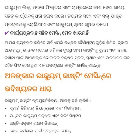
ଭାକ୍ୟୁମ୍ ଲିକ୍, ମଇଳା ଫିଲ୍ଟର ଏବଂ ଚାମ୍ବରରେ ଜମା ହେବା ସମୟ
ସହିତ କାର୍ଯ୍ୟଦକ୍ଷତା ହ୍ରାସ କରେ। ନିୟମିତ ସଫା ଏବଂ ସିଲ୍ ଯାଞ୍ଚ
ପ୍ରଦୂଷଣକୁ ରୋକିଥାଏ ଏବଂ ଭାକ୍ୟୁମ୍ ସ୍ତର ସ୍ଥିର ରଖେ।
✔
କାର୍ଯ୍ୟପ୍ରବାହ ସହିତ ମେସିନ୍ ମେଳ ଖାଉନାହିଁ
ଆପଣ ବ୍ୟବହାର କରିବେ ନାହିଁ ଏପରି ଉନ୍ନତ ବୈଶିଷ୍ଟ୍ୟଗୁଡ଼ିକ କିଣିବା ଦ୍ଵାରା
ଆଉଟପୁଟ୍ ଉନ୍ନତ ନହୋଇ ଜଟିଳତା ବୃଦ୍ଧି ପାଏ। କାଷ୍ଟିଂକୁ ସୁଗମ ଏବଂ ଦକ୍ଷ
ରଖିବା ପାଇଁ ଆପଣଙ୍କ ଦୋକାନର ଦକ୍ଷତା ସ୍ତର, ସ୍ଥାନ ଏବଂ ଉତ୍ପାଦନ ତାଳ
ସହିତ ଫିଟ୍ ହେଉଥିବା ଏକ ଅଳଙ୍କାର କାଷ୍ଟିଂ ମେସିନ୍ ବାଛନ୍ତୁ।
ଅଳଙ୍କାର ଭାକ୍ୟୁମ୍ କାଷ୍ଟିଂ ମେସିନ୍‌ରେ
ଭବିଷ୍ୟତର ଧାରା
ଭାକ୍ୟୁମ୍ କାଷ୍ଟିଂ ପ୍ରଯୁକ୍ତିବିଦ୍ୟା ଆଗକୁ ବଢ଼ି ଚାଲିଛି।
ସ୍ମାର୍ଟ ଡିଜିଟାଲ୍ ନିୟନ୍ତ୍ରଣ ଏବଂ ନିରୀକ୍ଷଣ
ଉନ୍ନତ ଭାକ୍ୟୁମ୍ ଦକ୍ଷତା ଏବଂ ସିଲିଂ ସିଷ୍ଟମ
ଶକ୍ତି-ସକ୍ଷମ ଗରମ ଡିଜାଇନ୍
ଛୋଟ କର୍ମଶାଳା ପାଇଁ କମ୍ପାକ୍ଟ ମେସିନ୍