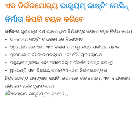
ଏକ ନିର୍ଭରଯୋଗ୍ୟ
ଭାକ୍ୟୁମ୍ କାଷ୍ଟିଂ ମେସିନ୍
ନିର୍ମାତା
କିପରି ଚୟନ କରିବେ
ମେସିନର ଗୁଣବତ୍ତା ଏହା ପଛରେ ଥିବା ନିର୍ମାତାଙ୍କ ଉପରେ ବହୁତ ନିର୍ଭର କରେ।
ଅଳଙ୍କାର କାଷ୍ଟିଂ ଉପକରଣରେ ବିଶେଷଜ୍ଞତା
ପ୍ରମାଣିତ ଗବେଷଣା ଏବଂ ବିକାଶ ଏବଂ ଗୁଣବତ୍ତା ପରୀକ୍ଷା ମାନକ
ସ୍ପେୟାର ପାର୍ଟସର ଉପଲବ୍ଧତା ଏବଂ ବୈଷୟିକ ସହାୟତା
ଡକ୍ୟୁମେଣ୍ଟେସନ୍ ଏବଂ ଅପରେଟର୍ ମାର୍ଗଦର୍ଶନ ସ୍ପଷ୍ଟ କରନ୍ତୁ
ୱାରେଣ୍ଟି ଏବଂ ବିକ୍ରୟ ପରବର୍ତ୍ତୀ ସେବା ନିର୍ଭରଯୋଗ୍ୟତା
ନିର୍ଭରଯୋଗ୍ୟ ଅଳଙ୍କାର କାଷ୍ଟିଂ ଉପକରଣ ଡାଉନଟାଇମ୍ ଏବଂ ଦୀର୍ଘକାଳୀନ
ପରିଚାଳନା ଖର୍ଚ୍ଚ ହ୍ରାସ କରେ।