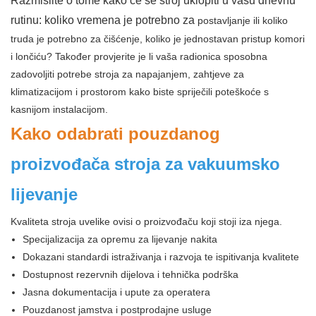
Razmislite o tome kako će se stroj uklopiti u vašu dnevnu
rutinu: koliko vremena je potrebno za
postavljanje ili koliko
truda je potrebno za čišćenje, koliko je jednostavan pristup komori
i lončiću? Također provjerite je li vaša radionica sposobna
zadovoljiti potrebe stroja za napajanjem, zahtjeve za
klimatizacijom i prostorom kako biste spriječili poteškoće s
kasnijom instalacijom.
Kako odabrati pouzdanog
proizvođača stroja za vakuumsko
lijevanje
Kvaliteta stroja uvelike ovisi o proizvođaču koji stoji iza njega.
Specijalizacija za opremu za lijevanje nakita
Dokazani standardi istraživanja i razvoja te ispitivanja kvalitete
Dostupnost rezervnih dijelova i tehnička podrška
Jasna dokumentacija i upute za operatera
Pouzdanost jamstva i postprodajne usluge