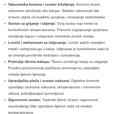
Vakuumska komora i sustav brtvljenja:
Komora stvara
zatvoreno okruženje oko kalupa. Stabilan vakuumski tlak
izravno utječe na kvalitetu punjenja i smanjenje nedostataka.
Sustav za grijanje i taljenje:
Ovaj sustav topi metal na
kontroliranim temperaturama. Precizno zagrijavanje sprječava
odvajanje legure i osigurava nesmetan protok metala.
Lončić i mehanizam za izlijevanje:
Lončić sadrži rastaljeni
metal i usmjerava ga u kalup. Izlijevanje je kontrolirano kako bi
se smanjili površinski nedostaci i turbulencija.
Područje tikvice kalupa:
Tikvica učvršćuje kalup za ulaganje.
Pravilno pozicioniranje podržava ravnomjernu raspodjelu
metala tijekom lijevanja.
Upravljačka ploča i sustav nadzora:
Digitalne kontrole
upravljaju razinama vakuuma, temperaturom i vremenom
ciklusa, poboljšavajući ponovljivost.
Sigurnosni sustav:
Toplinski štitovi, brave i sigurnosna
zaustavljanja štite operatere tijekom rada na visokim
temperaturama.