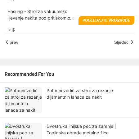
Hasung - Stroj za vakuumsko
lijevanje nakita pod pritiskom od
POGLEDAJTE PROIZVODE
1 kg, 2 kg, 4 kg za platinu, zlato i
iz
$
srebro
prev
Sljedeći
Recommended For You
Potpuni vodič za stroj za rezanje
dijamantnih lanaca za nakit
Dvostruka linijska peć za žarenje |
Toplinska obrada metalne žice