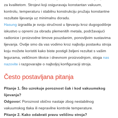
za kvalitetom. Strojevi koji osiguravaju konstantan vakuum,
kontrolu, temperaturu i stabilnu konstrukciju pružaju konstantne
rezultate lijevanja uz minimalnu doradu.
Hasung
izgradila je svoju stručnost u lijevanju kroz dugogodišnje
iskustvo u opremi za obradu plemenitih metala, podržavajući
radionice i proizvodne timove pouzdanim, ponovljivim sustavima
lijevanja. Ovdje smo da vas vodimo kroz najbolju postavku stroja
koju možete koristiti kako biste postigli željeni rezultat s vašim
legurama, veličinom tikvice i dnevnom proizvodnjom, stoga
nas
nazovite
i razgovarajte o najboljoj konfiguraciji stroja.
Često postavljana pitanja
Pitanje 1. Što uzrokuje poroznost čak i kod vakuumskog
lijevanja?
Odgovor:
Poroznost obično nastaje zbog nestabilnog
vakuumskog tlaka ili nepravilne kontrole temperature.
Pitanje 2. Kako odabrati pravu veličinu stroja?