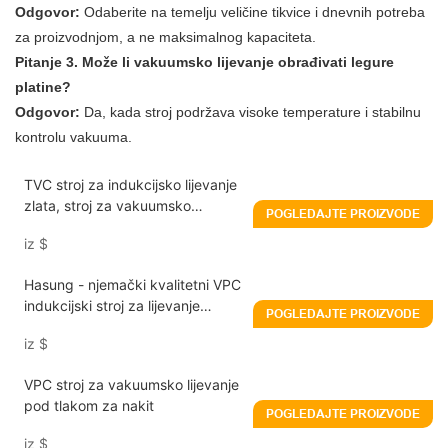
Odgovor:
Odaberite na temelju veličine tikvice i dnevnih potreba
za proizvodnjom, a ne maksimalnog kapaciteta.
Pitanje 3. Može li vakuumsko lijevanje obrađivati ​​legure
platine?
Odgovor:
Da, kada stroj podržava visoke temperature i stabilnu
kontrolu vakuuma.
TVC stroj za indukcijsko lijevanje
zlata, stroj za vakuumsko
POGLEDAJTE PROIZVODE
lijevanje pod tlakom s
iz
$
vibracijskom tehnologijom
Hasung - njemački kvalitetni VPC
indukcijski stroj za lijevanje
POGLEDAJTE PROIZVODE
metala, stroj za vakuumsko
iz
$
tlačno lijevanje za nakit
VPC stroj za vakuumsko lijevanje
pod tlakom za nakit
POGLEDAJTE PROIZVODE
iz
$