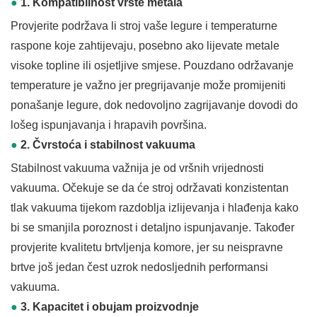
●
1. Kompatibilnost vrste metala
Provjerite podržava li stroj vaše legure i temperaturne
raspone koje zahtijevaju, posebno ako lijevate metale
visoke topline ili osjetljive smjese. Pouzdano održavanje
temperature je važno jer pregrijavanje može promijeniti
ponašanje legure, dok nedovoljno zagrijavanje dovodi do
lošeg ispunjavanja i hrapavih površina.
●
2. Čvrstoća i stabilnost vakuuma
Stabilnost vakuuma važnija je od vršnih vrijednosti
vakuuma. Očekuje se da će stroj održavati konzistentan
tlak vakuuma tijekom razdoblja izlijevanja i hlađenja kako
bi se smanjila poroznost i detaljno ispunjavanje. Također
provjerite kvalitetu brtvljenja komore, jer su neispravne
brtve još jedan čest uzrok nedosljednih performansi
vakuuma.
●
3. Kapacitet i obujam proizvodnje