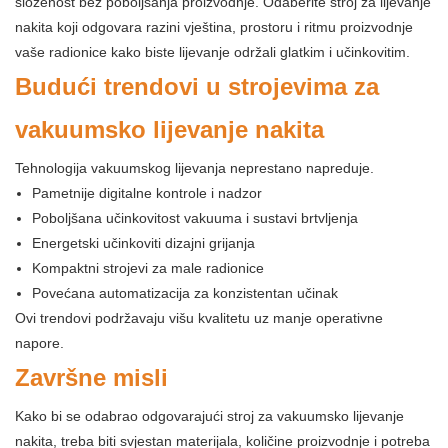
složenost bez poboljšanja proizvodnje. Odaberite stroj za lijevanje
nakita koji odgovara razini vještina, prostoru i ritmu proizvodnje
vaše radionice kako biste lijevanje održali glatkim i učinkovitim.
Budući trendovi u strojevima za
vakuumsko lijevanje nakita
Tehnologija vakuumskog lijevanja neprestano napreduje.
Pametnije digitalne kontrole i nadzor
Poboljšana učinkovitost vakuuma i sustavi brtvljenja
Energetski učinkoviti dizajni grijanja
Kompaktni strojevi za male radionice
Povećana automatizacija za konzistentan učinak
Ovi trendovi podržavaju višu kvalitetu uz manje operativne
napore.
Završne misli
Kako bi se odabrao odgovarajući stroj za vakuumsko lijevanje
nakita, treba biti svjestan materijala, količine proizvodnje i potreba