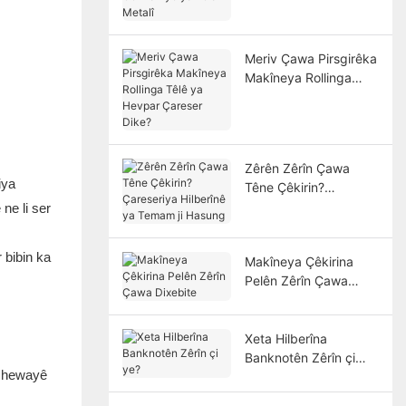
Metalî
Meriv Çawa Pirsgirêka
Makîneya Rollinga
Têlê ya Hevpar
Çareser Dike?
Zêrên Zêrîn Çawa
iya
Têne Çêkirin?
Çareseriya Hilberînê
ne li ser
ya Temam ji Hasung
 bibin ka
Makîneya Çêkirina
Pelên Zêrîn Çawa
Dixebite
Xeta Hilberîna
Banknotên Zêrîn çi
î hewayê
ye?