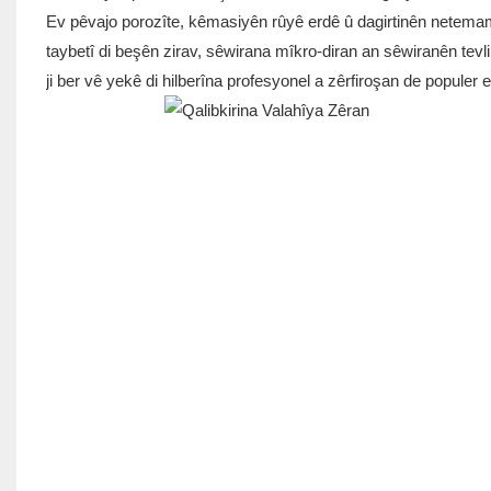
Ev pêvajo porozîte, kêmasiyên rûyê erdê û dagirtinên netemam 
taybetî di beşên zirav, sêwirana mîkro-diran an sêwiranên tevl
ji ber vê yekê di hilberîna profesyonel a zêrfiroşan de populer e