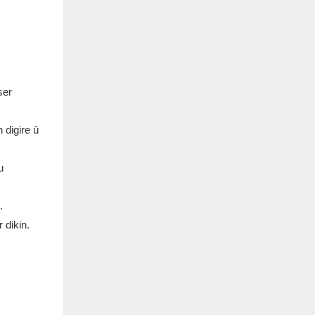
ser
 digire û
u
.
 dikin.