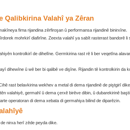
 Qalibkirina Valahî ya Zêran
kîneya firna rijandina zêrfiroşan û performansa rijandinê binirxîne.
rdorek mohrkirî diafirîne. Zeexta valahî ya sabît rasterast bandorê li 
yên kontrolkirî de dihelîne. Germkirina rast rê li ber veqetîna alavan
yî dihewîne û wê ber bi qalibê ve dişîne. Rijandin tê kontrolkirin da k
hê rast belavkirina wekhev a metal di dema rijandinê de piştgirî dike
stên valahiyê, germahî û dema çerxê birêve dibin, û dubarekirinê baştir
rte operatoran di dema xebata di germahiya bilind de diparêzin.
alahîyê
ê de nirxa herî zêde peyda dike.