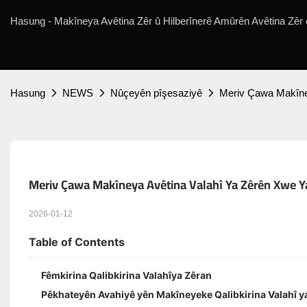
Hasung - Makîneya Avêtina Zêr û Hilberînerê Amûrên Avêtina Zêr ên
Hasung
NEWS
Nûçeyên pîşesaziyê
Meriv Çawa Makîney
Meriv Çawa Makîneya Avêtina Valahî Ya Zêrên Xwe Ya 
2026-01-12
Table of Contents
Fêmkirina Qalibkirina Valahîya Zêran
Pêkhateyên Avahiyê yên Makîneyeke Qalibkirina Valahî y