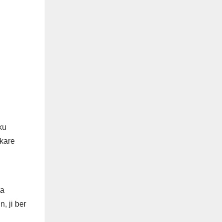
ku
ikare
ta
, ji ber