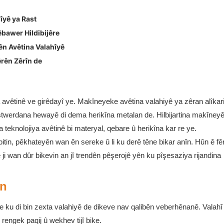
îyê ya Rast
bawer Hildibijêre
ên Avêtina Valahîyê
rên Zêrîn de
avêtinê ve girêdayî ye. Makîneyeke avêtina valahiyê ya zêran alîkar
 destwerdana hewayê di dema herikîna metalan de. Hilbijartina makîneyê 
na teknolojiya avêtinê bi materyal, qebare û herikîna kar re ye.
tin, pêkhateyên wan ên sereke û li ku derê têne bikar anîn. Hûn ê fêr
 ji wan dûr bikevin an jî trendên pêşerojê yên ku pîşesaziya rijandina
an
îne ku di bin zexta valahiyê de dikeve nav qalibên veberhênanê. Valah
 rengek paqij û wekhev tijî bike.