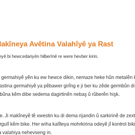
Makîneya Avêtina Valahîyê ya Rast
yê bi hewcedariyên hilberînê re were hevber kirin.
eyên germahiyê yên ku ew hewce dikin, nemaze heke hûn metalên 
astina germahiyê ya pêbawer girîng e ji ber ku zêde germbûn d
bûna kêm dibe sedema dagirtinên nebaş û rûberên hişk.
 e. Ji makîneyê tê xwestin ku di dema rijandin û sarkirinê de zex
ulî kêm bike. Her wiha kalîteya mohrkirina odeyê jî kontrol bikin
 valahiya nehevseng in.