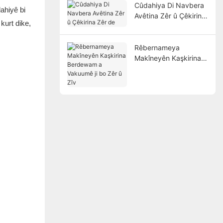
Cûdahiya Di Navbera
ahiyê bi
Avêtina Zêr û Çêkirina
kurt dike,
Zêr de
Rêbernameya
Makîneyên Kaşkirina
Berdewam a Vakuumê
ji bo Zêr û Zîv