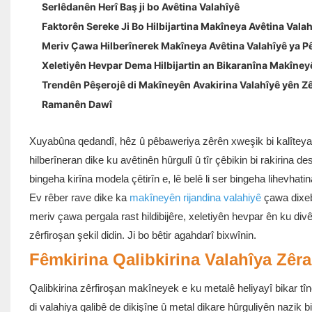
Serlêdanên Herî Baş ji bo Avêtina Valahîyê
Faktorên Sereke Ji Bo Hilbijartina Makîneya Avêtina Valah
Meriv Çawa Hilberînerek Makîneya Avêtina Valahîyê ya Pê
Xeletiyên Hevpar Dema Hilbijartin an Bikaranîna Makîney
Trendên Pêşerojê di Makîneyên Avakirina Valahîyê yên Zê
Ramanên Dawî
Xuyabûna qedandî, hêz û pêbaweriya zêrên xweşik bi kalîteya 
hilberîneran dike ku avêtinên hûrgulî û tîr çêbikin bi rakirina
bingeha kirîna modela çêtirîn e, lê belê li ser bingeha lihevhati
Ev rêber rave dike ka
makîneyên rijandina valahiyê
çawa dixebi
meriv çawa pergala rast hildibijêre, xeletiyên hevpar ên ku divê
zêrfiroşan şekil didin. Ji bo bêtir agahdarî bixwînin.
Fêmkirina Qalibkirina Valahîya Zêr
Qalibkirina zêrfiroşan makîneyek e ku metalê heliyayî bikar t
di valahiya qalibê de dikişîne û metal dikare hûrguliyên nazik bi