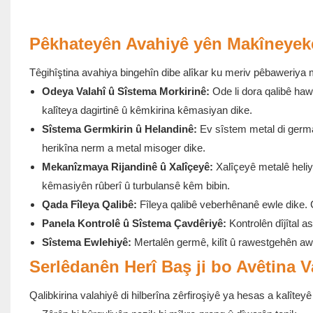
Pêkhateyên Avahiyê yên Makîneyeke
Têgihîştina avahiya bingehîn dibe alîkar ku meriv pêbaweriya ma
Odeya Valahî û Sîstema Morkirinê:
Ode li dora qalibê hawî
kalîteya dagirtinê û kêmkirina kêmasiyan dike.
Sîstema Germkirin û Helandinê:
Ev sîstem metal di germahi
herikîna nerm a metal misoger dike.
Mekanîzmaya Rijandinê û Xalîçeyê:
Xalîçeyê metalê heliya
kêmasiyên rûberî û turbulansê kêm bibin.
Qada Fîleya Qalibê:
Fîleya qalibê veberhênanê ewle dike. Ci
Panela Kontrolê û Sîstema Çavdêriyê:
Kontrolên dîjîtal a
Sîstema Ewlehiyê:
Mertalên germê, kilît û rawestgehên awa
Serlêdanên Herî Baş ji bo Avêtina V
Qalibkirina valahiyê di hilberîna zêrfiroşiyê ya hesas a kalîtey