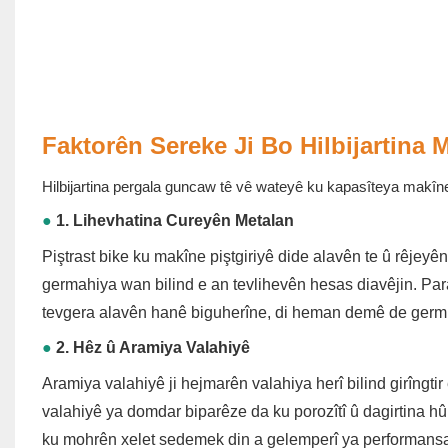
Faktorên Sereke Ji Bo Hilbijartina 
Hilbijartina pergala guncaw tê vê wateyê ku kapasîteya makîne
●
1. Lihevhatina Cureyên Metalan
Piştrast bike ku makîne piştgiriyê dide alavên te û rêj
germahiya wan bilind e an tevlihevên hesas diavêjin. Par
tevgera alavên hanê biguherîne, di heman demê de germ
●
2. Hêz û Aramiya Valahiyê
Aramiya valahiyê ji hejmarên valahiya herî bilind girîngtir
valahiyê ya domdar biparêze da ku porozîtî û dagirtina hûrg
ku mohrên xelet sedemek din a gelemperî ya performansa