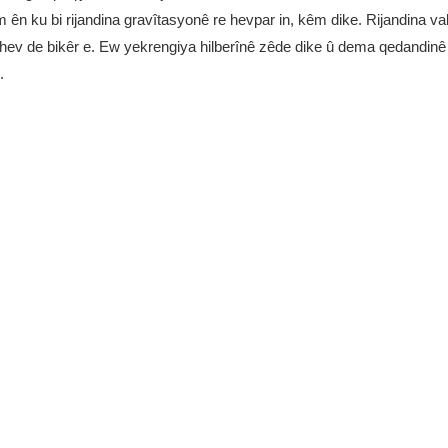
ên ku bi rijandina gravîtasyonê re hevpar in, kêm dike. Rijandina val
ihev de bikêr e. Ew yekrengiya hilberînê zêde dike û dema qedandinê 
.