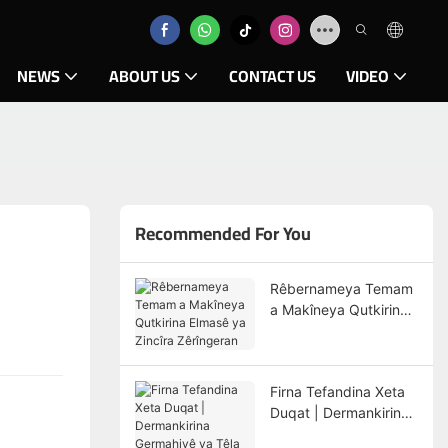
NEWS
ABOUT US
CONTACT US
VIDEO
Recommended For You
Rêbernameya Temam
a Makîneya Qutkirina
Elmasê ya Zincîra
Zêrîngeran
Firna Tefandina Xeta
Duqat | Dermankirina
Germahiyê ya Têla