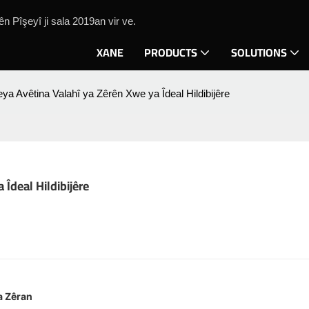
 Pîşeyî ji sala 2019an vir ve.
XANE
PRODUCTS
SOLUTIONS
a Avêtina Valahî ya Zêrên Xwe ya Îdeal Hildibijêre
Îdeal Hildibijêre
a Zêran