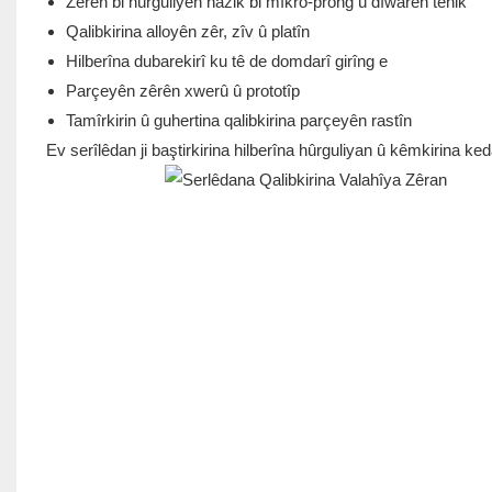
Zêrên bi hûrguliyên nazik bi mîkro-prong û dîwarên tenik
Qalibkirina alloyên zêr, zîv û platîn
Hilberîna dubarekirî ku tê de domdarî girîng e
Parçeyên zêrên xwerû û prototîp
Tamîrkirin û guhertina qalibkirina parçeyên rastîn
Ev serîlêdan ji baştirkirina hilberîna hûrguliyan û kêmkirina ke