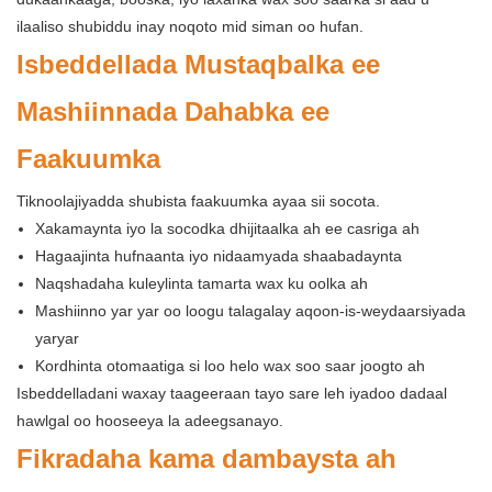
ilaaliso shubiddu inay noqoto mid siman oo hufan.
Isbeddellada Mustaqbalka ee
Mashiinnada Dahabka ee
Faakuumka
Tiknoolajiyadda shubista faakuumka ayaa sii socota.
Xakamaynta iyo la socodka dhijitaalka ah ee casriga ah
Hagaajinta hufnaanta iyo nidaamyada shaabadaynta
Naqshadaha kuleylinta tamarta wax ku oolka ah
Mashiinno yar yar oo loogu talagalay aqoon-is-weydaarsiyada
yaryar
Kordhinta otomaatiga si loo helo wax soo saar joogto ah
Isbeddelladani waxay taageeraan tayo sare leh iyadoo dadaal
hawlgal oo hooseeya la adeegsanayo.
Fikradaha kama dambaysta ah