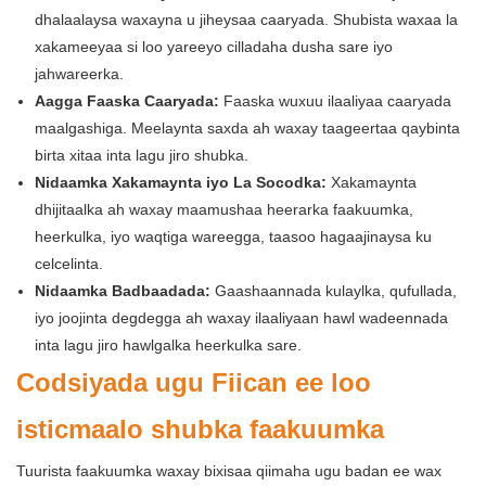
dhalaalaysa waxayna u jiheysaa caaryada. Shubista waxaa la
xakameeyaa si loo yareeyo cilladaha dusha sare iyo
jahwareerka.
Aagga Faaska Caaryada:
Faaska wuxuu ilaaliyaa caaryada
maalgashiga. Meelaynta saxda ah waxay taageertaa qaybinta
birta xitaa inta lagu jiro shubka.
Nidaamka Xakamaynta iyo La Socodka:
Xakamaynta
dhijitaalka ah waxay maamushaa heerarka faakuumka,
heerkulka, iyo waqtiga wareegga, taasoo hagaajinaysa ku
celcelinta.
Nidaamka Badbaadada:
Gaashaannada kulaylka, qufullada,
iyo joojinta degdegga ah waxay ilaaliyaan hawl wadeennada
inta lagu jiro hawlgalka heerkulka sare.
Codsiyada ugu Fiican ee loo
isticmaalo shubka faakuumka
Tuurista faakuumka waxay bixisaa qiimaha ugu badan ee wax