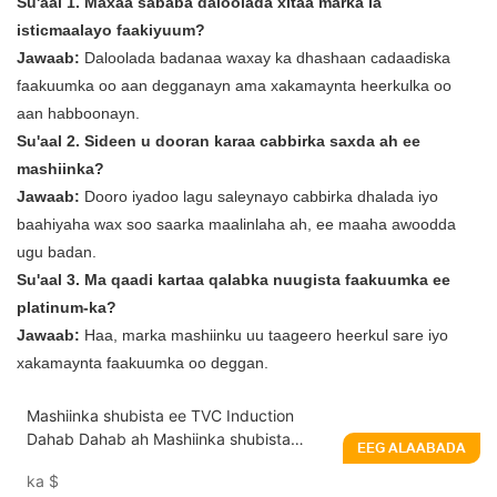
Su'aal 1. Maxaa sababa daloolada xitaa marka la
isticmaalayo faakiyuum?
Jawaab:
Daloolada badanaa waxay ka dhashaan cadaadiska
faakuumka oo aan degganayn ama xakamaynta heerkulka oo
aan habboonayn.
Su'aal 2. Sideen u dooran karaa cabbirka saxda ah ee
mashiinka?
Jawaab:
Dooro iyadoo lagu saleynayo cabbirka dhalada iyo
baahiyaha wax soo saarka maalinlaha ah, ee maaha awoodda
ugu badan.
Su'aal 3. Ma qaadi kartaa qalabka nuugista faakuumka ee
platinum-ka?
Jawaab:
Haa, marka mashiinku uu taageero heerkul sare iyo
xakamaynta faakuumka oo deggan.
Mashiinka shubista ee TVC Induction
Dahab Dahab ah Mashiinka shubista
EEG ALAABADA
Cadaadiska Cadaadiska ee
ka
$
Tignoolajiyada gariirka