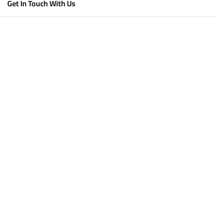
Get In Touch With Us
Magac
Iimaylka
Telefoon/WhatsApp/Skype
Magaca Shirkadda
Fayl
Qanacsan