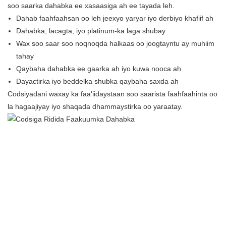
soo saarka dahabka ee xasaasiga ah ee tayada leh.
Dahab faahfaahsan oo leh jeexyo yaryar iyo derbiyo khafiif ah
Dahabka, lacagta, iyo platinum-ka laga shubay
Wax soo saar soo noqnoqda halkaas oo joogtayntu ay muhiim
tahay
Qaybaha dahabka ee gaarka ah iyo kuwa nooca ah
Dayactirka iyo beddelka shubka qaybaha saxda ah
Codsiyadani waxay ka faa'iidaystaan ​​​​soo saarista faahfaahinta oo
la hagaajiyay iyo shaqada dhammaystirka oo yaraatay.