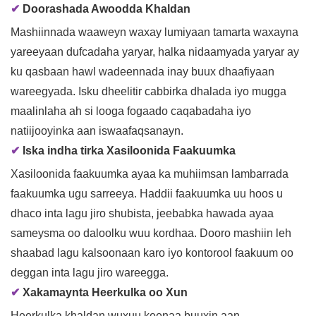
✔
Doorashada Awoodda Khaldan
Mashiinnada waaweyn waxay lumiyaan tamarta waxayna
yareeyaan dufcadaha yaryar, halka nidaamyada yaryar ay
ku qasbaan hawl wadeennada inay buux dhaafiyaan
wareegyada. Isku dheelitir cabbirka dhalada iyo mugga
maalinlaha ah si looga fogaado caqabadaha iyo
natiijooyinka aan iswaafaqsanayn.
✔
Iska indha tirka Xasiloonida Faakuumka
Xasiloonida faakuumka ayaa ka muhiimsan lambarrada
faakuumka ugu sarreeya. Haddii faakuumka uu hoos u
dhaco inta lagu jiro shubista, jeebabka hawada ayaa
sameysma oo daloolku wuu kordhaa. Dooro mashiin leh
shaabad lagu kalsoonaan karo iyo kontorool faakuum oo
deggan inta lagu jiro wareegga.
✔
Xakamaynta Heerkulka oo Xun
Heerkulka khaldan wuxuu keenaa buuxin aan