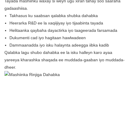
Tayada mashiinku waxay si weyn ugu xiran tahay soo saaraha
gadaashiisa.
Takhasus ku saabsan qalabka shubka dahabka
Heerarka R&D ee la xaqiijiyay iyo tijaabinta tayada
Helitaanka qaybaha dayactirka iyo taageerada farsamada
Dukumenti cad iyo hagitaan hawlwadeen
Dammaanadda iyo isku halaynta adeegga iibka kadib
Qalabka lagu shubo dahabka ee la isku halleyn karo ayaa
yareeya kharashka shaqada ee muddada-gaaban iyo muddada-
dheer.