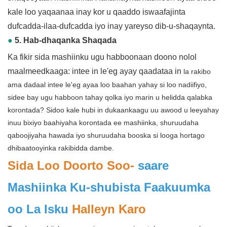
kale loo yaqaanaa inay kor u qaaddo iswaafajinta
dufcadda-ilaa-dufcadda iyo inay yareyso dib-u-shaqaynta.
●
5. Hab-dhaqanka Shaqada
Ka fikir sida mashiinku ugu habboonaan doono nolol
maalmeedkaaga: intee in le'eg ayay qaadataa in
la rakibo
ama dadaal intee le'eg ayaa loo baahan yahay si loo nadiifiyo,
sidee bay ugu habboon tahay qolka iyo marin u helidda qalabka
korontada? Sidoo kale hubi in dukaankaagu uu awood u leeyahay
inuu bixiyo baahiyaha korontada ee mashiinka, shuruudaha
qaboojiyaha hawada iyo shuruudaha booska si looga hortago
dhibaatooyinka rakibidda dambe.
Sida Loo Doorto Soo-
saare
Mashiinka Ku-shubista Faakuumka
oo La Isku
Halleyn Karo