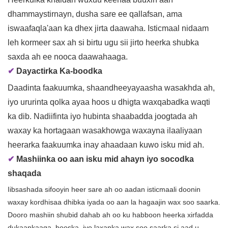
dhammaystirnayn, dusha sare ee qallafsan, ama
iswaafaqla'aan ka dhex jirta daawaha. Isticmaal nidaam
leh kormeer sax ah si birtu ugu sii jirto heerka shubka
saxda ah ee nooca daawahaaga.
✔
Dayactirka Ka-boodka
Daadinta faakuumka, shaandheeyayaasha wasakhda ah,
iyo ururinta qolka ayaa hoos u dhigta waxqabadka waqti
ka dib. Nadiifinta iyo hubinta shaabadda joogtada ah
waxay ka hortagaan wasakhowga waxayna ilaaliyaan
heerarka faakuumka inay ahaadaan kuwo isku mid ah.
✔
Mashiinka oo aan isku mid ahayn iyo socodka
shaqada
Iibsashada sifooyin heer sare ah oo aadan isticmaali doonin
waxay kordhisaa dhibka iyada oo aan la hagaajin wax soo saarka.
Dooro mashiin shubid dahab ah oo ku habboon heerka xirfadda
dukaankaaga, booska, iyo laxanka wax soo saarka si aad u