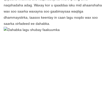
naqshadaha adag. Waxay kor u qaaddaa isku mid ahaanshaha
wax soo saarka waxayna soo gaabinaysaa waqtiga
dhammaystirka, taasoo keentay in caan lagu noqdo wax soo
saarka xirfadeed ee dahabka.