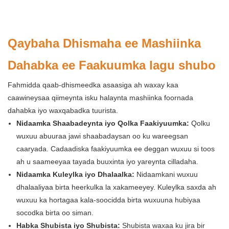
Qaybaha Dhismaha ee Mashiinka
Dahabka ee Faakuumka lagu shubo
Fahmidda qaab-dhismeedka asaasiga ah waxay kaa
caawineysaa qiimeynta isku halaynta mashiinka foornada
dahabka iyo waxqabadka tuurista.
Nidaamka Shaabadeynta iyo Qolka Faakiyuumka:
Qolku
wuxuu abuuraa jawi shaabadaysan oo ku wareegsan
caaryada. Cadaadiska faakiyuumka ee deggan wuxuu si toos
ah u saameeyaa tayada buuxinta iyo yareynta cilladaha.
Nidaamka Kuleylka iyo Dhalaalka:
Nidaamkani wuxuu
dhalaaliyaa birta heerkulka la xakameeyey. Kuleylka saxda ah
wuxuu ka hortagaa kala-soocidda birta wuxuuna hubiyaa
socodka birta oo siman.
Habka Shubista iyo Shubista:
Shubista waxaa ku jira bir