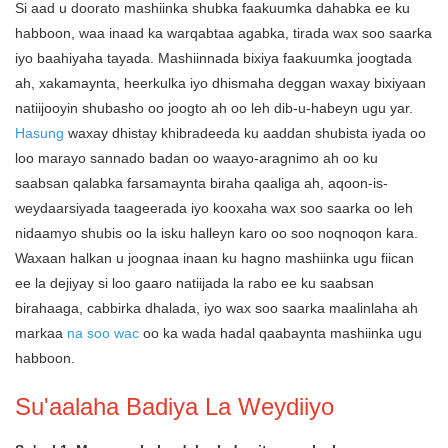
Si aad u doorato mashiinka shubka faakuumka dahabka ee ku
habboon, waa inaad ka warqabtaa agabka, tirada wax soo saarka
iyo baahiyaha tayada. Mashiinnada bixiya faakuumka joogtada
ah, xakamaynta, heerkulka iyo dhismaha deggan waxay bixiyaan
natiijooyin shubasho oo joogto ah oo leh dib-u-habeyn ugu yar.
Hasung
waxay dhistay khibradeeda ku aaddan shubista iyada oo
loo marayo sannado badan oo waayo-aragnimo ah oo ku
saabsan qalabka farsamaynta biraha qaaliga ah, aqoon-is-
weydaarsiyada taageerada iyo kooxaha wax soo saarka oo leh
nidaamyo shubis oo la isku halleyn karo oo soo noqnoqon kara.
Waxaan halkan u joognaa inaan ku hagno mashiinka ugu fiican
ee la dejiyay si loo gaaro natiijada la rabo ee ku saabsan
birahaaga, cabbirka dhalada, iyo wax soo saarka maalinlaha ah
markaa
na soo wac
oo ka wada hadal qaabaynta mashiinka ugu
habboon.
Su'aalaha Badiya La Weydiiyo