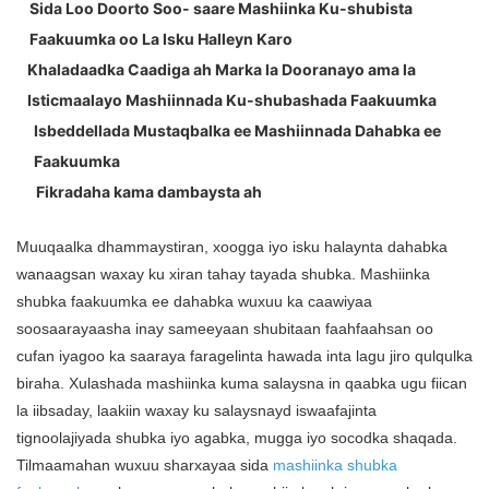
Sida Loo Doorto Soo- saare Mashiinka Ku-shubista
Faakuumka oo La Isku Halleyn Karo
Khaladaadka Caadiga ah Marka la Dooranayo ama la
Isticmaalayo Mashiinnada Ku-shubashada Faakuumka
Isbeddellada Mustaqbalka ee Mashiinnada Dahabka ee
Faakuumka
Fikradaha kama dambaysta ah
Muuqaalka dhammaystiran, xoogga iyo isku halaynta dahabka
wanaagsan waxay ku xiran tahay tayada shubka. Mashiinka
shubka faakuumka ee dahabka wuxuu ka caawiyaa
soosaarayaasha inay sameeyaan shubitaan faahfaahsan oo
cufan iyagoo ka saaraya faragelinta hawada inta lagu jiro qulqulka
biraha. Xulashada mashiinka kuma salaysna in qaabka ugu fiican
la iibsaday, laakiin waxay ku salaysnayd iswaafajinta
tignoolajiyada shubka iyo agabka, mugga iyo socodka shaqada.
Tilmaamahan wuxuu sharxayaa sida
mashiinka shubka