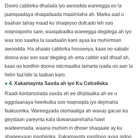
Dooro cabbirka dhalada iyo awoodda wareegga oo la
jaanqaadaya shaqadaada maalinlaha ah. Marka aad u
baahan tahay inaad ku shaqeyso dufcado leh soo
noqnoqosho sare, waxqabadka wareegga degdega ah iyo
wax soo saarka la saadaalin karo ayaa ka muhiimsan
awoodda. Ha ahaato cabbirka hooseeya, kaas oo sababi
doona wax soo saar degdeg ah ama cabbir xad dhaaf ah,
kaas oo kordhin doona isticmaalka tamarta iyada oo aan la
helin faa'iido la taaban karo.
●
4. Xakamaynta Saxda ah iyo Ku Celceliska
Raadi kontaroolada saxda ah ee dhijitaalka ah ee u
oggolaanaya heerkulka soo noqnoqda iyo dejimaha
faakuumka. Wareegyada otomaatiga ah waxay gacan ka
geystaan ​​​​yareynta kala duwanaanshaha hawl
wadeennada, waana muhiim in dhowr shaqaale ay ku
shaqeeyaan mashiinka. Xakamaynta xasilloon ayaa sidoo