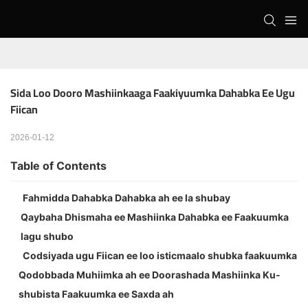
Sida Loo Dooro Mashiinkaaga Faakiyuumka Dahabka Ee Ugu 
Fiican
2026-01-12
Table of Contents
Fahmidda Dahabka Dahabka ah ee la shubay
Qaybaha Dhismaha ee Mashiinka Dahabka ee Faakuumka
lagu shubo
Codsiyada ugu Fiican ee loo isticmaalo shubka faakuumka
Qodobbada Muhiimka ah ee Doorashada Mashiinka Ku-
shubista Faakuumka ee Saxda ah