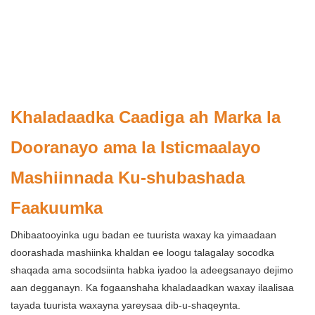
Khaladaadka Caadiga ah Marka la
Dooranayo ama la Isticmaalayo
Mashiinnada Ku-shubashada
Faakuumka
Dhibaatooyinka ugu badan ee tuurista waxay ka yimaadaan
doorashada mashiinka khaldan ee loogu talagalay socodka
shaqada ama socodsiinta habka iyadoo la adeegsanayo dejimo
aan degganayn. Ka fogaanshaha khaladaadkan waxay ilaalisaa
tayada tuurista waxayna yareysaa dib-u-shaqeynta.