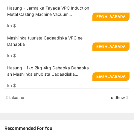
Hasung - Jarmalka Tayada VPC Induction
Metal Casting Machine Vacuum
EEG ALAABADA
Cadaadiska Tuubitaanka Mishiinka
ka
$
Dahabka
Mashiinka tuurista Cadaadiska VPC ee
Dahabka
EEG ALAABADA
ka
$
Hasung - 1kg 2kg 4kg Dahabka Dahabka
ah Mashiinka shubista Cadaadiska
EEG ALAABADA
Dahabka Platinum
ka
$
fakasho
u dhow
Recommended For You