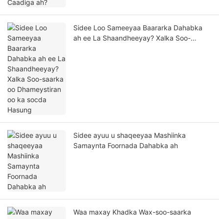
Sidee Loo Sameeyaa Baararka Dahabka
ah ee La Shaandheeyay? Xalka Soo-
saarka oo Dhameystiran oo ka socda
Hasung
Sidee ayuu u shaqeeyaa Mashiinka
Samaynta Foornada Dahabka ah
Waa maxay Khadka Wax-soo-saarka