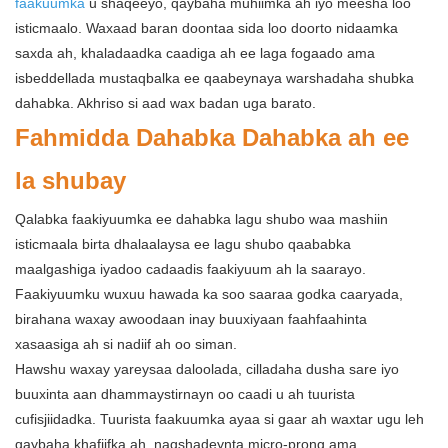
faakuumka
u shaqeeyo, qaybaha muhiimka ah iyo meesha loo
isticmaalo. Waxaad baran doontaa sida loo doorto nidaamka
saxda ah, khaladaadka caadiga ah ee laga fogaado ama
isbeddellada mustaqbalka ee qaabeynaya warshadaha shubka
dahabka. Akhriso si aad wax badan uga barato.
Fahmidda Dahabka Dahabka ah ee
la shubay
Qalabka faakiyuumka ee dahabka lagu shubo waa mashiin
isticmaala birta dhalaalaysa ee lagu shubo qaababka
maalgashiga iyadoo cadaadis faakiyuum ah la saarayo.
Faakiyuumku wuxuu hawada ka soo saaraa godka caaryada,
birahana waxay awoodaan inay buuxiyaan faahfaahinta
xasaasiga ah si nadiif ah oo siman.
Hawshu waxay yareysaa daloolada, cilladaha dusha sare iyo
buuxinta aan dhammaystirnayn oo caadi u ah tuurista
cufisjiidadka. Tuurista faakuumka ayaa si gaar ah waxtar ugu leh
qaybaha khafiifka ah, naqshadeynta micro-prong ama