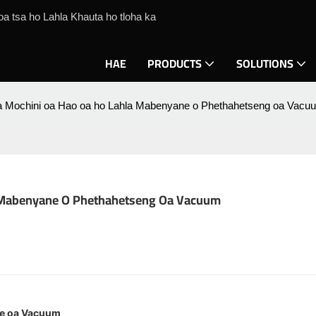
a tsa ho Lahla Khauta ho tloha ka
HAE
PRODUCTS
SOLUTIONS
 Mochini oa Hao oa ho Lahla Mabenyane o Phethahetseng oa Vacu
 Mabenyane O Phethahetseng Oa Vacuum
ne oa Vacuum