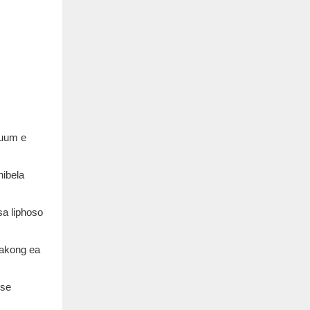
cuum e
hibela
sa liphoso
nakong ea
 se