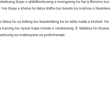
lisang tšepe e qhibilihisitsoeng e kenngoeng ka har'a liforomo tsa
'me tšepe e khona ho tlatsa lintlha tse bonolo ka mokhoa o hloekilen
latsa ho sa fellang tse tloaelehileng ka ho lahla matla a khoheli. Ho 
 li-prong tse nyane kapa meralo e rarahaneng. E ntlafatsa ho tšoana
tlhahisong ea mabenyane ea profeshenale.