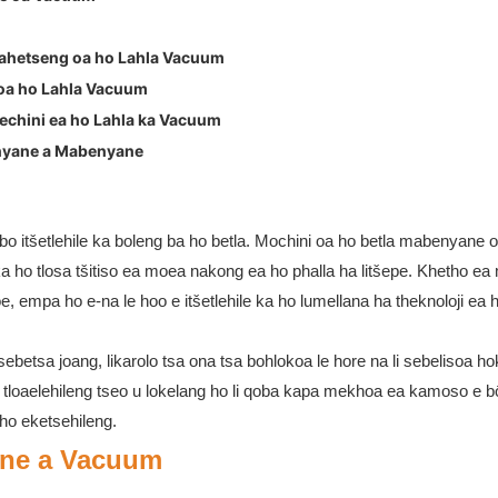
pahetseng oa ho Lahla Vacuum
oa ho Lahla Vacuum
Mechini ea ho Lahla ka Vacuum
enyane a Mabenyane
bo itšetlehile ka boleng ba ho betla. Mochini oa ho betla mabenyane 
a ho tlosa tšitiso ea moea nakong ea ho phalla ha litšepe. Khetho ea
oe, empa ho e-na le hoo e itšetlehile ka ho lumellana ha theknoloji ea h
ebetsa joang, likarolo tsa ona tsa bohlokoa le hore na li sebelisoa ho
 tloaelehileng tseo u lokelang ho li qoba kapa mekhoa ea kamoso e 
 ho eketsehileng.
ane a Vacuum