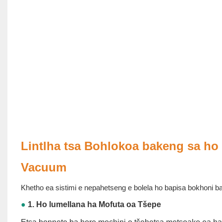
Lintlha tsa Bohlokoa bakeng sa ho
Vacuum
Khetho ea sistimi e nepahetseng e bolela ho bapisa bokhoni ba m
●
1. Ho lumellana ha Mofuta oa Tšepe