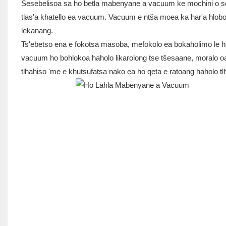
Sesebelisoa sa ho betla mabenyane a vacuum ke mochini o sebe
tlas'a khatello ea vacuum. Vacuum e ntša moea ka har'a hlobo 
lekanang.
Ts'ebetso ena e fokotsa masoba, mefokolo ea bokaholimo le ho t
vacuum ho bohlokoa haholo likarolong tse tšesaane, moralo oa
tlhahiso 'me e khutsufatsa nako ea ho qeta e ratoang haholo 