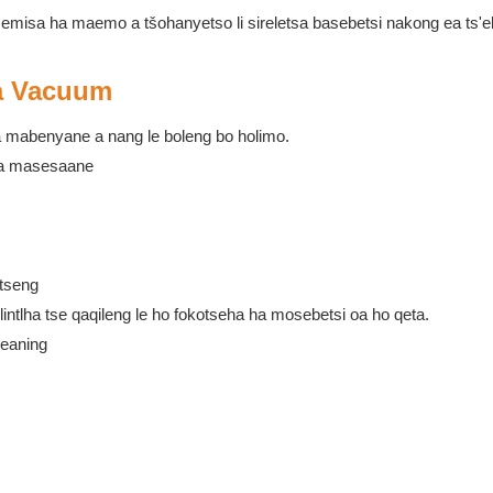
ho emisa ha maemo a tšohanyetso li sireletsa basebetsi nakong ea ts'
la Vacuum
a mabenyane a nang le boleng bo holimo.
a a masesaane
etseng
lintlha tse qaqileng le ho fokotseha ha mosebetsi oa ho qeta.