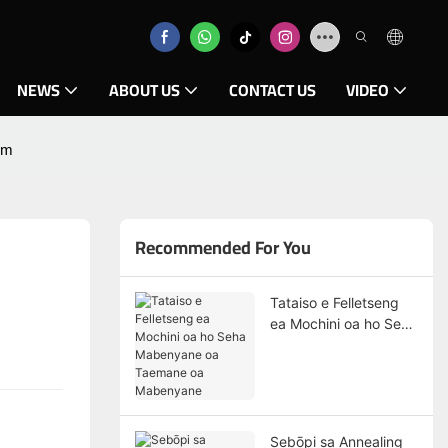
NEWS
ABOUT US
CONTACT US
VIDEO
um
Recommended For You
Tataiso e Felletseng
ea Mochini oa ho Seha
Mabenyane oa
Taemane oa
Mabenyane
Sebōpi sa Annealing