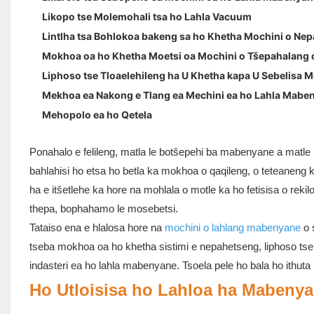
Likopo tse Molemohali tsa ho Lahla Vacuum
Lintlha tsa Bohlokoa bakeng sa ho Khetha Mochini o Ne
Mokhoa oa ho Khetha Moetsi oa Mochini o Tšepahalang 
Liphoso tse Tloaelehileng ha U Khetha kapa U Sebelisa 
Mekhoa ea Nakong e Tlang ea Mechini ea ho Lahla Mab
Mehopolo ea ho Qetela
Ponahalo e felileng, matla le botšepehi ba mabenyane a matle 
bahlahisi ho etsa ho betla ka mokhoa o qaqileng, o teteaneng k
ha e itšetlehe ka hore na mohlala o motle ka ho fetisisa o rekil
thepa, bophahamo le mosebetsi.
Tataiso ena e hlalosa hore na
mochini o lahlang mabenyane
o s
tseba mokhoa oa ho khetha sistimi e nepahetseng, liphoso tse
indasteri ea ho lahla mabenyane. Tsoela pele ho bala ho ithuta
Ho Utloisisa ho Lahloa ha Mabeny