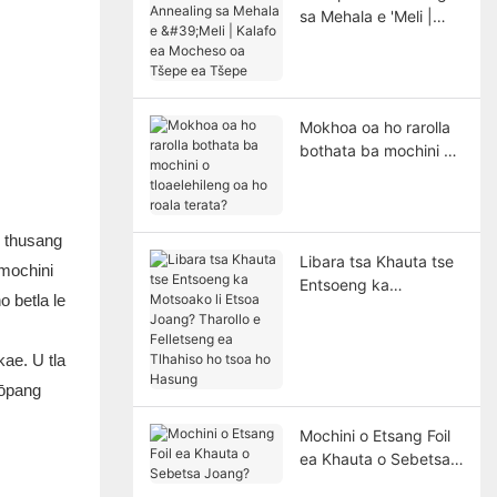
sa Mehala e 'Meli |
Kalafo ea Mocheso oa
Tšepe ea Tšepe
Mokhoa oa ho rarolla
bothata ba mochini o
tloaelehileng oa ho
roala terata?
o thusang
Libara tsa Khauta tse
 mochini
Entsoeng ka
o betla le
Motsoako li Etsoa
Joang? Tharollo e
Felletseng ea Tlhahiso
kae. U tla
ho tsoa ho Hasung
bōpang
Mochini o Etsang Foil
ea Khauta o Sebetsa
Joang?