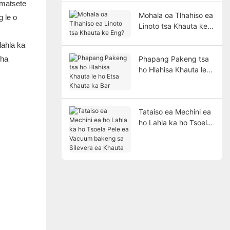
 matsete
Mohala oa Tlhahiso ea
g le o
Linoto tsa Khauta ke
Eng?
lahla ka
 ha
Phapang Pakeng tsa
ho Hlahisa Khauta le
ho Etsa Khauta ka Bar
Tataiso ea Mechini ea
ho Lahla ka ho Tsoela
Pele ea Vacuum
bakeng sa Silevera ea
Khauta