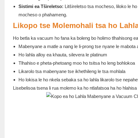
Sistimi ea Tšireletso:
Litšireletso tsa mocheso, liloko le 
mocheso o phahameng.
Likopo tse Molemohali tsa ho Lah
Ho betla ka vacuum ho fana ka boleng bo holimo tlhahisong e
Mabenyane a matle a nang le li-prong tse nyane le mabot
Ho lahla alloy ea khauta, silevera le platinum
Tlhahiso e pheta-phetoang moo ho tsitsa ho leng bohlokoa
Likarolo tsa mabenyane tse ikhethileng le tsa mohlala
Ho lokisa le ho nkela sebaka sa ho lahla likarolo tse nepah
Lisebelisoa tsena li rua molemo ka ho ntlafatsoa ha ho hlahisa 