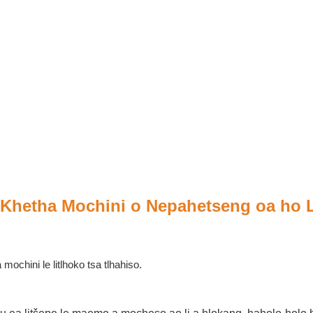
 Khetha Mochini o Nepahetseng oa ho 
ochini le litlhoko tsa tlhahiso.