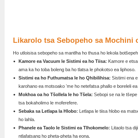
Likarolo tsa Sebopeho sa Mochini
Ho utloisisa sebopeho sa mantlha ho thusa ho lekola botšepehi
Kamore ea Vacuum le Sistimi ea ho Tiisa:
Kamore e etsa t
ama ka ho toba boleng ba ho tlatsa le phokotso ea liphoso.
Sistimi ea ho Futhumatsa le ho Qhibilihisa:
Sistimi ena e
karohano ea motsoako 'me ho netefatsa phallo e boreleli ea
Mokhoa oa ho Tšollela le ho Tšela:
Sebopi se na le tšepe e
tsa bokaholimo le moferefere.
Sebaka sa Letlapa la Hlobo:
Letlapa le tiisa hlobo ea ma
ho lahla.
Phanele ea Taolo le Sistimi ea Tlhokomelo:
Litaolo tsa d
ntlafatsang ho pheta-pheta ha eona.