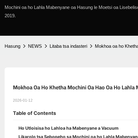
Mochini oa ho Lahla Mabenyane oa Hasung le Moetsi oa Lisebeliso
2019.
Hasung
NEWS
Litaba tsa indasteri
Mokhoa oa ho Khetha
Mokhoa Oa Ho Khetha Mochini Oa Hao Oa Ho Lahla
2026-01-12
Table of Contents
Ho Utloisisa ho Lahloa ha Mabenyane a Vacuum
Likarolo tsa Sebopeho sa Mochini oa ho Lahla Mabenya