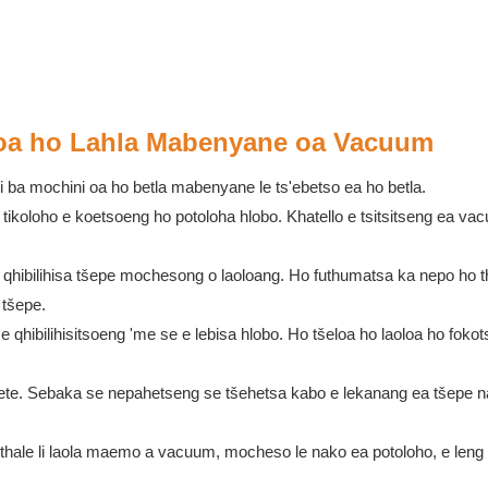
 oa ho Lahla Mabenyane oa Vacuum
 ba mochini oa ho betla mabenyane le ts'ebetso ea ho betla.
ikoloho e koetsoeng ho potoloha hlobo. Khatello e tsitsitseng ea va
 qhibilihisa tšepe mochesong o laoloang. Ho futhumatsa ka nepo ho t
 tšepe.
 qhibilihisitsoeng 'me se e lebisa hlobo. Ho tšeloa ho laoloa ho fokot
tsete. Sebaka se nepahetseng se tšehetsa kabo e lekanang ea tšepe 
ijithale li laola maemo a vacuum, mocheso le nako ea potoloho, e leng