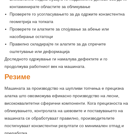
контаминирате областите за обликување
Проверете го усогласувањето за да одржите конзистентна
геометрија на топката
Проверете ги алатките за спојување за абење или
насобирање остатоци
Правилно складирајте ги алатите за да спречите
оштетување или деформација
Доследното одржување ги намалува дефектите и го
продолжува работниот век на машината.
Резиме
Машината за производство на шупливи топчиња е прецизна
алатка што овозможува ефикасно производство на лесни,
висококвалитетни сферични компоненти. Кога прецизноста на
обликувањето, контролата на шевовите и поставувањето на
машината се обработуваат правилно, производителите
постигнуваат конзистентни резултати со минимален отпад и
преработка.