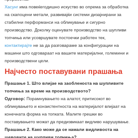
Хасунг
има повеќегодишно искуство во опрема за обработка
на скапоцени метали, развивајќи системи дизајнирани за
стабилни перформанси на обликување и сигурно
производство. Доколку оценувате производство на шупливи
топчиња или усовршувате постоечки работен тек,
контактирајте
не за да разговараме за конфигурации на
машини што одговараат на вашите материјални, големини и
производствени цели.
Најчесто поставувани прашања
Прашање 1. Што влијае на заобленоста на шупливите
топчиња за време на производството?
Одговор:
Порамнувањето на алатот, притисокот во
обликувањето и конзистентноста на материјалот влијаат на
конечната форма на топката. Малите грешки во
поставувањето можат да предизвикаат видливо нарушување.
Прашање 2. Како може да се намали видливоста на
шевовите на шупливи топчиња?