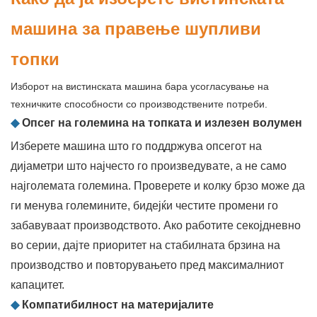
машина за правење шупливи
топки
Изборот на вистинската машина бара усогласување на
техничките способности со производствените потреби.
◆
Опсег на големина на топката и излезен волумен
Изберете машина што го поддржува опсегот на
дијаметри што најчесто го произведувате, а не само
најголемата големина. Проверете и колку брзо може да
ги менува големините, бидејќи честите промени го
забавуваат производството. Ако работите секојдневно
во серии, дајте приоритет на стабилната брзина на
производство и повторувањето пред максималниот
капацитет.
◆
Компатибилност на материјалите