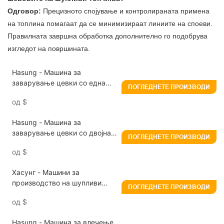
Одговор:
Прецизното спојување и контролираната примена
на топлина помагаат да се минимизираат линиите на споеви.
Правилната завршна обработка дополнително го подобрува
изгледот на површината.
Hasung - Машина за
заварување цевки со една
ПОГЛЕДНЕТЕ ПРОИЗВОДИ
глава со дијаметар од 3,5-12
од
$
мм
Hasung - Машина за
заварување цевки со двојна
ПОГЛЕДНЕТЕ ПРОИЗВОДИ
глава за златен сребрен накит
од
$
Хасунг - Машини за
производство на шупливи
ПОГЛЕДНЕТЕ ПРОИЗВОДИ
топчиња Машина за
од
$
дијамантско сечење за
шупливи цевки-топчиња
Hasung - Машина за влечење