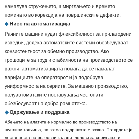
намалува стружењето, шмирглањето и времето
поминато во корекција на површинските дефекти.
◆
Ниво на автоматизација
Рачните машини нудат флексибилност за прилагодени
изведби, додека автоматските системи обезбедуваат
конзистентност за обемно производство. Ако
трошоците за труд и стабилноста на производството се
важни, автоматизацијата помага да се намалат
варијациите на операторот и ја подобрува
униформноста на сериите. За мешано производство,
полуавтоматските поставувања честопати
обезбедуваат најдобра рамнотежа.
◆
Одржување и поддршка
Абењето на алатите е нормално во производството на
шупливи топчиња, па затоа поддршката е важна. Потврдете ја
достапноста на резервни калапи, делови за спојување и