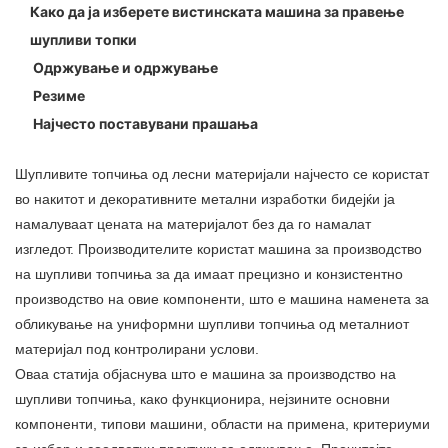
Како да ја изберете вистинската машина за правење
шупливи топки
Одржување и одржување
Резиме
Најчесто поставувани прашања
Шупливите топчиња од лесни материјали најчесто се користат
во накитот и декоративните метални изработки бидејќи ја
намалуваат цената на материјалот без да го намалат
изгледот. Производителите користат машина за производство
на шупливи топчиња за да имаат прецизно и конзистентно
производство на овие компоненти, што е машина наменета за
обликување на униформни шупливи топчиња од металниот
материјал под контролирани услови.
Оваа статија објаснува што е машина за производство на
шупливи топчиња, како функционира, нејзините основни
компоненти, типови машини, области на примена, критериуми