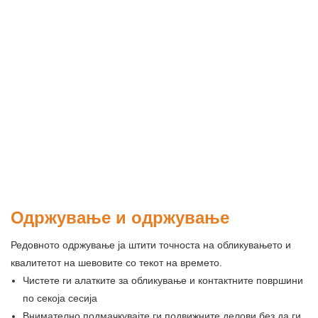
Одржување и одржување
Редовното одржување ја штити точноста на обликувањето и
квалитетот на шевовите со текот на времето.
Чистете ги алатките за обликување и контактните површини
по секоја сесија
Внимателно подмачкувајте ги подвижните делови без да ги