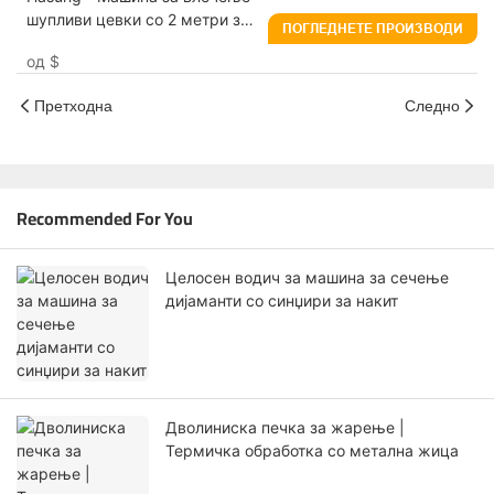
шупливи цевки со 2 метри за
ПОГЛЕДНЕТЕ ПРОИЗВОДИ
злато, сребро и бакар
од
$
Претходна
Следно
Recommended For You
Целосен водич за машина за сечење
дијаманти со синџири за накит
Дволиниска печка за жарење |
Термичка обработка со метална жица