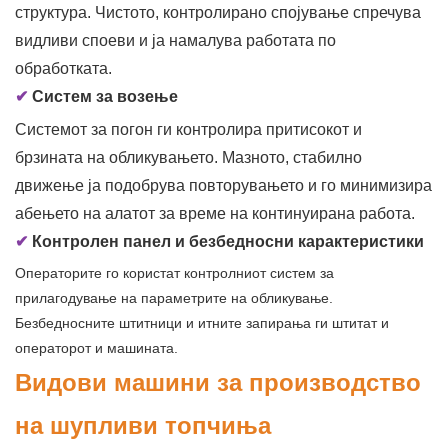
структура. Чистото, контролирано спојување спречува
видливи споеви и ја намалува работата по
обработката.
✔
Систем за возење
Системот за погон ги контролира притисокот и
брзината на обликувањето. Мазното, стабилно
движење ја подобрува повторувањето и го минимизира
абењето на алатот за време на континуирана работа.
✔
Контролен панел и безбедносни карактеристики
Операторите го користат контролниот систем за
прилагодување на параметрите на обликување.
Безбедносните штитници и итните запирања ги штитат и
операторот и машината.
Видови машини за производство
на шупливи топчиња