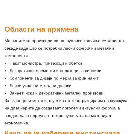
Области на примена
Машините за производство на шупливи топчиња се користат
секаде каде што се потребни лесни сферични метални
компоненти.
Накит монистра, привезоци и обетки
Декоративни елементи и додатоци за синџири
Компоненти за дизајн по мерка за фин накит
Лесни украсни метални делови
Занаетчиски и декоративни метални производи
За скапоцени метали, шупливата конструкција им овозможува
на дизајнерите да создаваат поголеми визуелни форми, а
воедно да ја одржуваат потрошувачката на материјал
економична.
Како да ја изберете вистинската