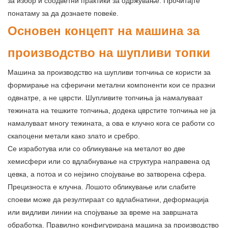
за избор и соодветни практики за одржување. Прочитајте
понатаму за да дознаете повеќе.
Основен концепт на машина за
производство на шупливи топки
Машина за производство на шупливи топчиња се користи за
формирање на сферични метални компоненти кои се празни
одвнатре, а не цврсти. Шупливите топчиња ја намалуваат
тежината на тешките топчиња, додека цврстите топчиња не ја
намалуваат многу тежината, а ова е клучно кога се работи со
скапоцени метали како злато и сребро.
Се изработува или со обликување на металот во две
хемисфери или со вдлабнување на структура направена од
цевка, а потоа и со нејзино спојување во затворена сфера.
Прецизноста е клучна. Лошото обликување или слабите
споеви може да резултираат со вдлабнатини, деформација
или видливи линии на спојување за време на завршната
обработка. Правилно конфигурирана машина за производство