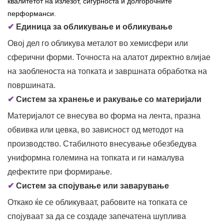
квалитетот на излезот, сигурноста и долгорочните
перформанси.
✔
Единица за обликување и обликување
Овој дел го обликува металот во хемисфери или
сферични форми. Точноста на алатот директно влијае
на заобленоста на топката и завршната обработка на
површината.
✔
Систем за хранење и ракување со материјали
Материјалот се внесува во форма на лента, празна
обвивка или цевка, во зависност од методот на
производство. Стабилното внесување обезбедува
униформна големина на топката и ги намалува
дефектите при формирање.
✔
Систем за спојување или заварување
Откако ќе се обликуваат, рабовите на топката се
спојуваат за да се создаде запечатена шуплива