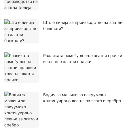
Што е линија за производство на златни
банкноти?
Разликата помеѓу леење златни прачки
и ковање златни прачки
Водич за машини за вакуумско
континуирано леење за злато и сребро