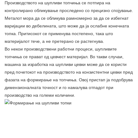
Производството на шупливи топчиња се потпира на
контролирано обликување проследено со прецизно спојување.
Металот мора да се обликува рамномерно за да се избегнат
варијации во дебелината, што може да ја ослабне конечната
топка. Притисокот се применува постепено, така што
материјалот тече, а не претерано се растегнува.
Во некои производствени работни процеси, шупливите
топчиња се прават од цевчест материјал. Во такви случаи,
машина за изработка на шупливи цевки може да се користи
пред почетокот на производството на конзистентни цевки пред
фазата на формирање на топчиња. Овој пристап ја подобрува
димензионалната точност и го намалува отпадот при
производство на големи количини.