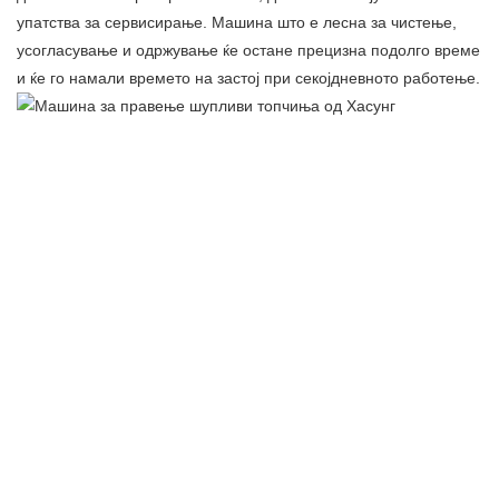
упатства за сервисирање. Машина што е лесна за чистење,
усогласување и одржување ќе остане прецизна подолго време
и ќе го намали времето на застој при секојдневното работење.