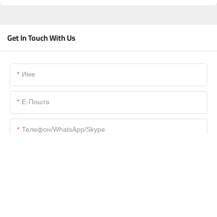
Get In Touch With Us
Име
Е-Пошта
Телефон/WhatsApp/Skype
Име На Компанијата
Датотека
Содржина