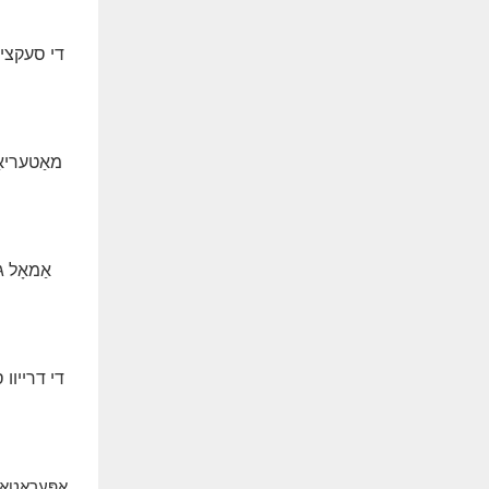
די סעקציע
מאַטעריאַ
אַמאָל ג
די דרייוו
אָפּעראַטא