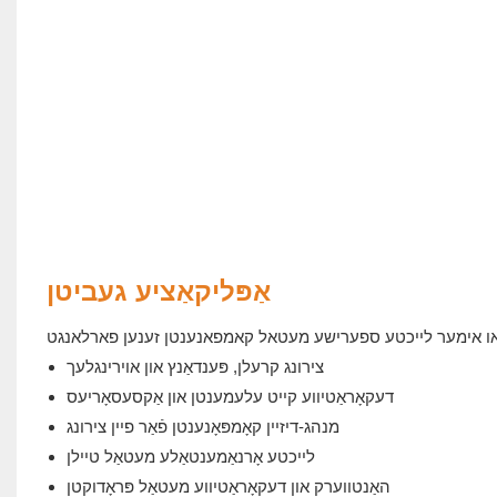
אַפּליקאַציע געביטן
צירונג קרעלן, פּענדאַנץ און אוירינגלעך
דעקאָראַטיווע קייט עלעמענטן און אַקסעסאָריעס
מנהג-דיזיין קאָמפּאָנענטן פֿאַר פיין צירונג
לייכטע אָרנאַמענטאַלע מעטאַל טיילן
האַנטווערק און דעקאָראַטיווע מעטאַל פּראָדוקטן