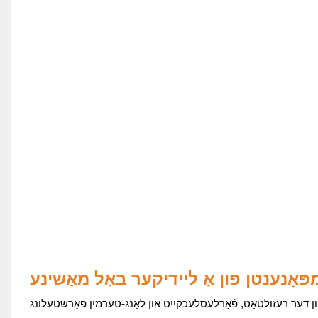
אָנענטן פון אַ ליידיקער באַל מאַשינע