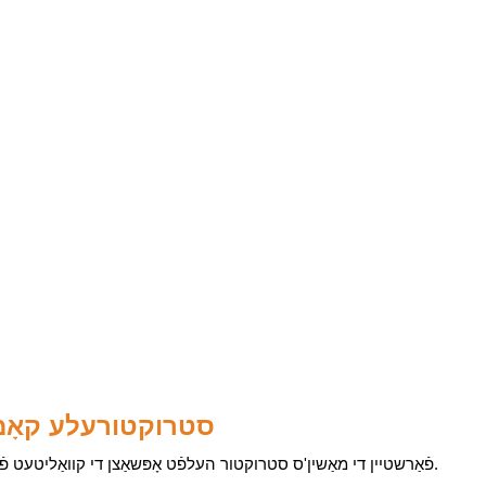
סטרוקטורעלע קאָמפּ
פֿאַרשטיין די מאַשין'ס סטרוקטור העלפֿט אָפּשאַצן די קוואַליטעט פֿון דער רעזולטאַט, פֿאַרלעסלעכקייט און לאַנג-טערמין פאָרשטעלונג.