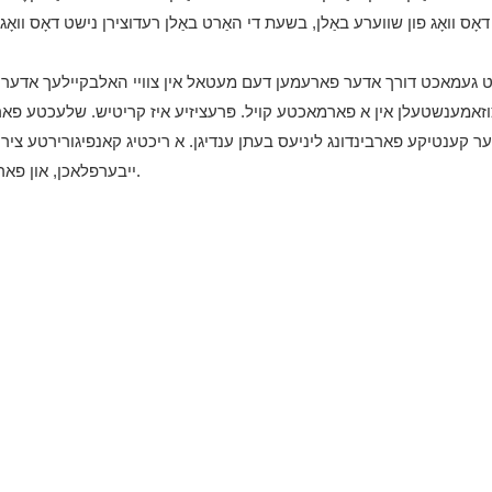
דאָס וואָג פון שווערע באַלן, בשעת די האַרט באַלן רעדוצירן נישט דאָס וואָג
ט געמאכט דורך אדער פארעמען דעם מעטאל אין צוויי האלבקיילעך אדער 
זאמענשטעלן אין א פארמאכטע קויל. פּרעציזיע איז קריטיש. שלעכטע פארע
ר קענטיקע פארבינדונג ליניעס בעתן ענדיגן. א ריכטיג קאנפיגורירטע צ
ייבערפלאכן, און פארלעסלעכע נעט קוואליטעט פאסיג פאר הויך-ענד צירונג פראדוקציע.