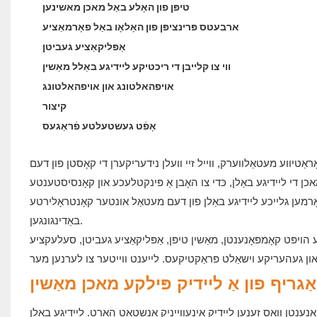
טיפּן פון האָלע באַל מאכן מאשינען
ארבעטס פּרינציפּן פון האָלאָו באַל פאָרמאַציע
אַפּליקאַציע געביטן
ווי צו קלייבן די ריכטיקע ליידיגע באַלל מאַשין
אויפהאלטונג און אויפהאלטונג
קיצור
אָפֿט געשטעלטע פֿראַגעס
ָראַטיווע מעטאַלווערק, ווייל זיי וועלן נידעריקערן די קאָסטן פון דעם
אכן די ליידיגע באַלן, כּדי צו האָבן אַ פּינקטלעכע און קאָנסיסטענטע
ו פֿאָרמען גלייכע ליידיגע באַלן פון דעם מעטאַל אונטער קאָנטראָלירטע
באַדינגונגען.
הויפּט קאָמפּאָנענטן, מאַשין טיפּן, אַפּליקאַציע געביטן, סעלעקציע
גריף פון אַ ליידיק פּילקע מאכן מאַשין
ענטן וואָס זענען ליידיק אינעווייניק אַנשטאָט האַרט. ליידיגע באַלן