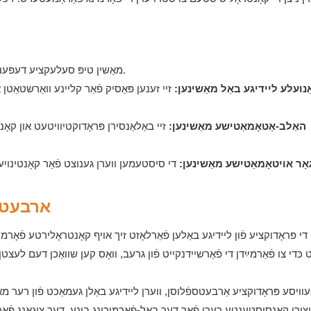
מאַשין טיפּ סעלעקציע דעפּענדס אויף פּראָדוקציע באַנד, פּילקע גרייס, און אַרבעט באדערפענישן.
נועלע ליידיגע באַל מאַשינען:
זיי זענען פּאַסיק פֿאַר קליינע וואַרשטאַט
האַלב-אָטאָמאַטישע מאַשינען:
זיי באַלאַנסירן פּראָדוקטיוויטעט און קאָנ
אָר אויטאָמאַטישע מאַשינען:
די סיסטעמען ווערן גענוצט פֿאַר קאָנטינוי
ארבעטס 
די פּראָדוקציע פֿון ליידיגע באַלען פֿאַרלאָזט זיך אויף קאָנטראָלירטע פֿאָרמ
כּדי צו פֿאַרמײַדן די פֿאַרשיידנקייט פֿון גרעב, וואָס קען שוואַכן דעם לעצט
עוויסע פּראָדוקציע אַרבעטספֿלוסן, ווערן ליידיגע באַלן געמאַכט פֿון רער מאַ
וצירן קאָנסיסטענטע רערן פֿאַר דער באַל-פֿאָרמירונג בינע. דער צוגאַנג פֿא