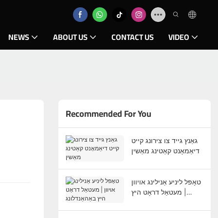
NEWS
ABOUT US
CONTACT US
VIDEO
Recommended For You
גאַנץ גייד צו צירונג קייט
דיאַמאָנט קאַטינג מאַשין
טאָפּל ליניע אַנילינג אויוון
| מעטאַל דראָט היץ
באַהאַנדלונג