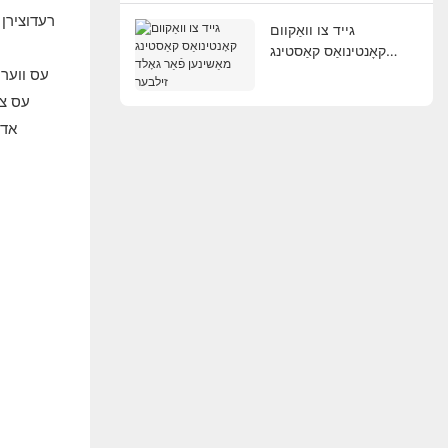
רעדוצירן 
גייד צו וואַקוום
קאָנטינואַס קאַסטינג
מאַשינען פֿאַר גאָלד
עס ווער
זילבער
עס צו
אדע