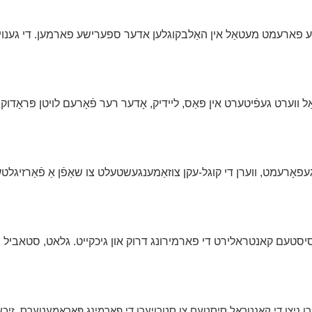
 פארעמט מעטאַל אין האַלבקוגלען אדער ספערישע פארמען. די גענויקיי
ל ווערט געפֿיטערט אין פּאַס, ליידיק, אָדער רער פֿאָרעם לויטן פּראָד
עפאָרעמט, ווערן די קוגל-עקן צוזאַמענגעשטעלט צו שאַפֿן אַ פֿאַרזיגלטע
 סיסטעם קאנטראלירט די פארמירונג דרוק און גיכקייט. גלאט, סטאביל 
ָרן ניצן די קאָנטראָל סיסטעם צו סטרויערן די פאָרמינג פּאַראַמעטערס. זיכע