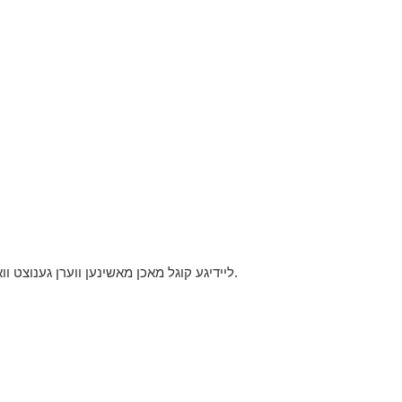
ליידיגע קוגל מאכן מאשינען ווערן גענוצט וואו אימער לייכטע ספערישע מעטאל קאמפאנענטן זענען פארלאנגט.