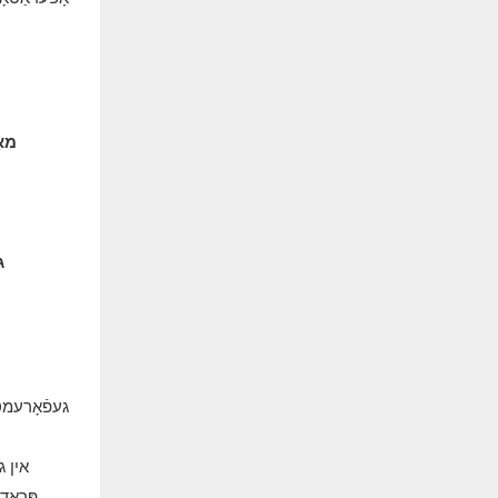
מאַ
ג
געפֿאָרעמט 
אין ג
פּראָד