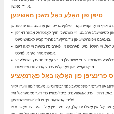
און די מאַשין.
טיפּן פון האָלע באַל מאכן מאשינען
ן און ספּעציעלע אַרבעט. זיי צושטעלן הויך קאָנטראָל אָבער דאַרפן
באַגאַבט אָפּעראַציע און נידעריקערע פּראָדוקציע קאַפּאַציטעט.
טראָל. זיי העלפֿן מיטן פֿאָרמען און פֿאַרבינדן בשעת זיי לאָזן דעם
אָפּעראַטאָר נאָך אויפֿזיכט.
ִערלעכע פּראָדוקציע. זיי צושטעלן הויכע קאָנסיסטענץ, שנעלערע
פּראָדוקציע, און פֿאַרקלענערטע אַרבעטס-איינפֿלוס.
פּרינציפּן פון האָלאָו באַל פאָרמאַציע
ירונג און דערנאָך פּינקטלעכע פֿאַרבינדונגען. מעטאַל מוז ווערן גלײַך
ן באַל. דרוק ווערט אָנגעווענדט ביסלעכווײַז כּדי דער מאַטעריאַל זאָל
פֿליסן אַנשטאָט זיך צו פֿיל אויסצושטרעקן.
טעריאַל. אין אַזעלכע פֿאַלן, קען מען ניצן אַ ליידיגע רער מאַשינע צו
ַרבעסערט דימענסיאָנעלע אַקיעראַסי און רעדוצירט אָפּפֿאַל ווען מען