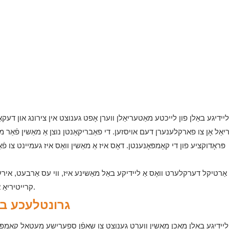
ליידיגע באַלן פון לייכטע מאַטעריאַלן ווערן אָפט גענוצט אין צירונג און דעקא
אַל אָן צו פארקלענערן דעם אויסזען. די פאַבריקאַנטן נוצן אַ מאַשין פֿאַר מ
פּראָדוקציע פון ​​די קאָמפּאָנענטן. דאָס איז אַ מאַשין וואָס איז געמיינט צ
אַרטיקל דערקלערט וואָס אַ ליידיקע באַל מאַשינע איז, ווי עס אַרבעט, אירע 
קרייטיריאַ און געהעריקע וישאַלט פּראַקטיקעס. לייענט ווייטער צו לערנען מער.
גרונטלעכע באַ
ליידיגע באַלן מאכן מאַשין ווערט גענוצט צו שאַפֿן ספערישע מעטאַל קאָמפּאָנ