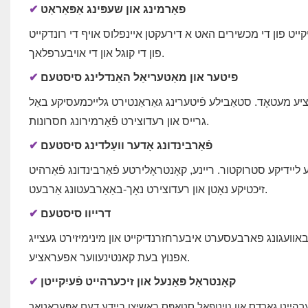
פאָרמינג און שעפּינג אַפּאַראַט
✔
ט פון די מכשירים האט א דירעקטן איינפלוס אויף די רונדקייט
פון די קוגל און די אויבערפלאך.
פיטער און מאַטעריאַל האַנדלינג סיסטעם
✔
וקציע מעטאָד. סטאַבילע פֿיטערינג גאַראַנטירט גלייכמעסיקע באַל
גרייס און רעדוצירט פֿאָרמירונג חסרונות.
פֿאַרבינדונג אָדער וועַלדינג סיסטעם
✔
 ליידיקע סטרוקטור. ריינע, קאָנטראָלירטע פֿאַרבינדונג פֿאַרהיט
זיכטיקע נאָטן און רעדוצירט נאָך-באַאַרבעטונג אַרבעט.
דרייוו סיסטעם
✔
באוועגונג פארבעסערט איבערחזרנדיקייט און מינימיזירט געצייג
אפנוץ בעת קאנטינעווער אפעראציע.
קאָנטראָל פּאַנעל און זיכערהייט פֿעיִקייטן
✔
רהייט גאַרדס און נויטפאַל סטאָפּס באַשיצן ביידע דעם אָפּעראַטאָר