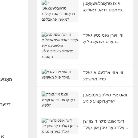
ווי צו טראָובלעשאָאָטן
פּראָסט דראָט ראָולינג
מאַשין פּראָבלעם?
ווי ווערן געמינטע גאָלד
באַרס געמאַכט? אַ
פולשטענדיקע
פּראָדוקציע לייזונג פֿון
האַסונג
ווי אזוי ארבעט א גאלד
פויל מאשינע
מאַטערי
וואָס איז גאָלד באַנקנאָטן
פּראָדוקציע ליניע?
דיזער 
דער אונטערשייד צווישן
גאָלד באַר גיסן און גאָלד
באַר מינטינג
א 