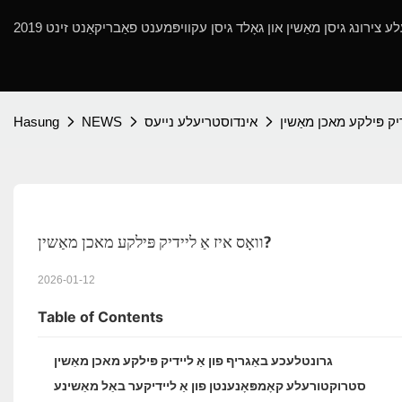
אינדוסטריעלע נייעס
NEWS
Hasung
וואָס איז אַ ליידיק פּילקע מאכן מאַשין?
2026-01-12
Table of Contents
גרונטלעכע באַגריף פון אַ ליידיק פּילקע מאכן מאַשין
סטרוקטורעלע קאָמפּאָנענטן פון אַ ליידיקער באַל מאַשינע