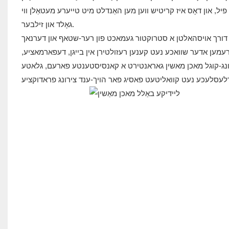
 פיל, און דאָס איז קריטיש ווען מען האַנדלט מיט טייערע מעטאַלן ווי
גאָלד און זילבער.
דורך אויסהאלטן א סטרוקטור געמאכט פון רער-שטאף און דערנאך
מען אדער שוואכע נעט קענען רעזולטירן אין בייגן, דעפארמאציע,
ירונג-קוגל מאכן מאשין גאראנטירט א קאנסיסטענטע פארעם, גלאטע