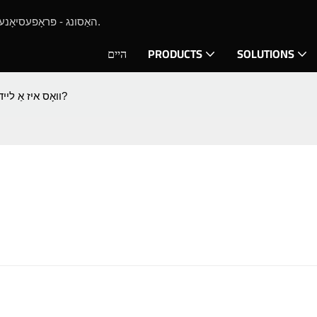
האַסונג - פּראָפעסיאָנעלע צירונג גיסן מאַשין און גאָלד גיסן עקוויפּמענט פאַבריקאַנט זינט 2019.
SOLUTIONS
PRODUCTS
היים
וואָס איז אַ ליידיק פּילקע מאכן מאַשין?