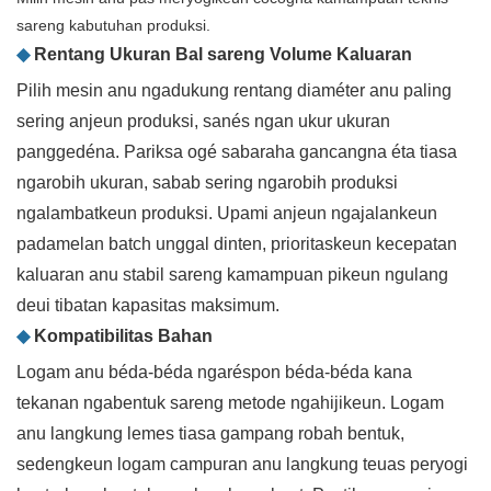
sareng kabutuhan produksi.
◆
Rentang Ukuran Bal sareng Volume Kaluaran
Pilih mesin anu ngadukung rentang diaméter anu paling
sering anjeun produksi, sanés ngan ukur ukuran
panggedéna. Pariksa ogé sabaraha gancangna éta tiasa
ngarobih ukuran, sabab sering ngarobih produksi
ngalambatkeun produksi. Upami anjeun ngajalankeun
padamelan batch unggal dinten, prioritaskeun kecepatan
kaluaran anu stabil sareng kamampuan pikeun ngulang
deui tibatan kapasitas maksimum.
◆
Kompatibilitas Bahan
Logam anu béda-béda ngaréspon béda-béda kana
tekanan ngabentuk sareng metode ngahijikeun. Logam
anu langkung lemes tiasa gampang robah bentuk,
sedengkeun logam campuran anu langkung teuas peryogi