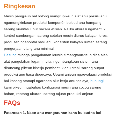
Ringkesan
Mesin pangjieun bal bolong mangrupikeun alat anu presisi anu
ngamungkinkeun produksi komponén buleud anu hampang
sareng kualitas luhur sacara efisien. Nalika akurasi ngabentuk,
kontrol sambungan, sareng setelan mesin diurus kalayan leres,
produsén ngahontal hasil anu konsisten kalayan runtah sareng
pengerjaan ulang anu minimal.
Hasung
miboga pangalaman leuwih ti mangtaun-taun dina alat-
alat pangolahan logam mulia, ngembangkeun sistem anu
dirancang pikeun kinerja pembentuk anu stabil sareng output
produksi anu tiasa dipercaya. Upami anjeun ngaevaluasi produksi
bal kosong atanapi ngaropea alur kerja anu tos aya,
hubungi
kami pikeun ngabahas konfigurasi mesin anu cocog sareng
bahan, rentang ukuran, sareng tujuan produksi anjeun.
FAQs
Patarosan 1. Naon anu mangaruhan kana buleudna bal