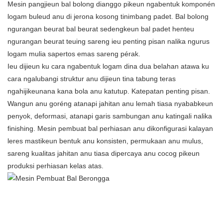
Mesin pangjieun bal bolong dianggo pikeun ngabentuk komponén
logam buleud anu di jerona kosong tinimbang padet. Bal bolong
ngurangan beurat bal beurat sedengkeun bal padet henteu
ngurangan beurat teuing sareng ieu penting pisan nalika ngurus
logam mulia sapertos emas sareng pérak.
Ieu dijieun ku cara ngabentuk logam dina dua belahan atawa ku
cara ngalubangi struktur anu dijieun tina tabung teras
ngahijikeunana kana bola anu katutup. Katepatan penting pisan.
Wangun anu goréng atanapi jahitan anu lemah tiasa nyababkeun
penyok, deformasi, atanapi garis sambungan anu katingali nalika
finishing. Mesin pembuat bal perhiasan anu dikonfigurasi kalayan
leres mastikeun bentuk anu konsisten, permukaan anu mulus,
sareng kualitas jahitan anu tiasa dipercaya anu cocog pikeun
produksi perhiasan kelas atas.