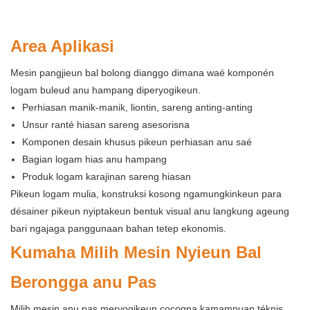
Area Aplikasi
Mesin pangjieun bal bolong dianggo dimana waé komponén
logam buleud anu hampang diperyogikeun.
Perhiasan manik-manik, liontin, sareng anting-anting
Unsur ranté hiasan sareng asesorisna
Komponen desain khusus pikeun perhiasan anu saé
Bagian logam hias anu hampang
Produk logam karajinan sareng hiasan
Pikeun logam mulia, konstruksi kosong ngamungkinkeun para
désainer pikeun nyiptakeun bentuk visual anu langkung ageung
bari ngajaga panggunaan bahan tetep ekonomis.
Kumaha Milih Mesin Nyieun Bal
Berongga anu Pas
Milih mesin anu pas meryogikeun cocogna kamampuan téknis