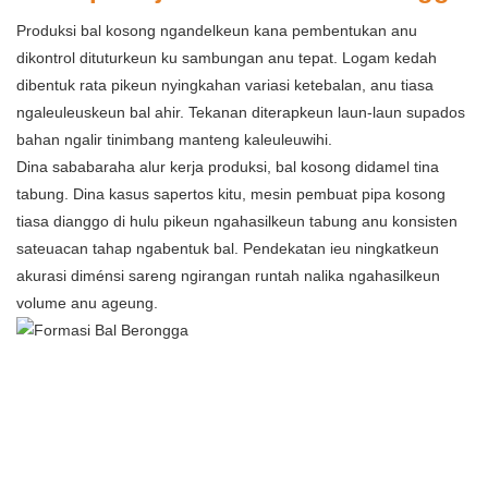
Produksi bal kosong ngandelkeun kana pembentukan anu
dikontrol dituturkeun ku sambungan anu tepat. Logam kedah
dibentuk rata pikeun nyingkahan variasi ketebalan, anu tiasa
ngaleuleuskeun bal ahir. Tekanan diterapkeun laun-laun supados
bahan ngalir tinimbang manteng kaleuleuwihi.
Dina sababaraha alur kerja produksi, bal kosong didamel tina
tabung. Dina kasus sapertos kitu, mesin pembuat pipa kosong
tiasa dianggo di hulu pikeun ngahasilkeun tabung anu konsisten
sateuacan tahap ngabentuk bal. Pendekatan ieu ningkatkeun
akurasi diménsi sareng ngirangan runtah nalika ngahasilkeun
volume anu ageung.