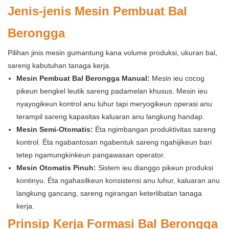
Jenis-jenis Mesin Pembuat Bal
Berongga
Pilihan jinis mesin gumantung kana volume produksi, ukuran bal,
sareng kabutuhan tanaga kerja.
Mesin Pembuat Bal Berongga Manual:
Mesin ieu cocog
pikeun bengkel leutik sareng padamelan khusus. Mesin ieu
nyayogikeun kontrol anu luhur tapi meryogikeun operasi anu
terampil sareng kapasitas kaluaran anu langkung handap.
Mesin Semi-Otomatis:
Éta ngimbangan produktivitas sareng
kontrol. Éta ngabantosan ngabentuk sareng ngahijikeun bari
tetep ngamungkinkeun pangawasan operator.
Mesin Otomatis Pinuh:
Sistem ieu dianggo pikeun produksi
kontinyu. Éta ngahasilkeun konsistensi anu luhur, kaluaran anu
langkung gancang, sareng ngirangan keterlibatan tanaga
kerja.
Prinsip Kerja Formasi Bal Berongga