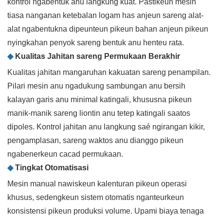
kontrol ngabentuk anu langkung kuat. Pastikeun mesin
tiasa nanganan ketebalan logam has anjeun sareng alat-
alat ngabentukna dipeunteun pikeun bahan anjeun pikeun
nyingkahan penyok sareng bentuk anu henteu rata.
◆
Kualitas Jahitan sareng Permukaan Berakhir
Kualitas jahitan mangaruhan kakuatan sareng penampilan.
Pilari mesin anu ngadukung sambungan anu bersih
kalayan garis anu minimal katingali, khususna pikeun
manik-manik sareng liontin anu tetep katingali saatos
dipoles. Kontrol jahitan anu langkung saé ngirangan kikir,
pengamplasan, sareng waktos anu dianggo pikeun
ngabenerkeun cacad permukaan.
◆
Tingkat Otomatisasi
Mesin manual nawiskeun kalenturan pikeun operasi
khusus, sedengkeun sistem otomatis nganteurkeun
konsistensi pikeun produksi volume. Upami biaya tenaga