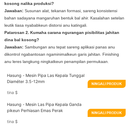
kosong nalika produksi?
Jawaban:
Susunan alat, tekanan formasi, sareng konsistensi
bahan sadayana mangaruhan bentuk bal ahir. Kasalahan setelan
leutik tiasa nyababkeun distorsi anu katingali.
Patarosan 2. Kumaha carana ngurangan pisibilitas jahitan
dina bal kosong?
Jawaban:
Sambungan anu tepat sareng aplikasi panas anu
dikontrol ngabantosan ngaminimalkeun garis jahitan. Finishing
anu leres langkung ningkatkeun penampilan permukaan.
Hasung - Mesin Pipa Las Kepala Tunggal
Diaméter 3.5-12mm
NINGALI PRODUK
tina
$
Hasung - Mesin Las Pipa Kepala Ganda
pikeun Perhiasan Emas Perak
NINGALI PRODUK
tina
$