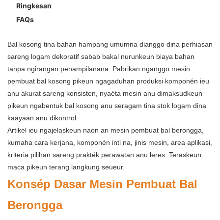
Ringkesan
FAQs
Bal kosong tina bahan hampang umumna dianggo dina perhiasan
sareng logam dekoratif sabab bakal nurunkeun biaya bahan
tanpa ngirangan penampilanana. Pabrikan nganggo mesin
pembuat bal kosong pikeun ngagaduhan produksi komponén ieu
anu akurat sareng konsisten, nyaéta mesin anu dimaksudkeun
pikeun ngabentuk bal kosong anu seragam tina stok logam dina
kaayaan anu dikontrol.
Artikel ieu ngajelaskeun naon ari mesin pembuat bal berongga,
kumaha cara kerjana, komponén inti na, jinis mesin, area aplikasi,
kriteria pilihan sareng prakték perawatan anu leres. Teraskeun
maca pikeun terang langkung seueur.
Konsép Dasar Mesin Pembuat Bal
Berongga