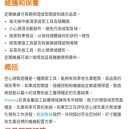
維護和保養
定期維護可長期保證成型精度和縫合品質。
每次操作後清潔成型工具及接觸面
小心潤滑活動部件，避免污染成型區域。
檢查對準情況，以保持球體幾何形狀的一致性
檢查連接工具是否有磨損或殘留物堆積
妥善存放工具，防止損壞或變形。
定期維護可減少故障並延長機器使用壽命。
概括
空心球製造機是一種精密工具，能夠有效率地生產輕質、高品質的
球形零件。如果成型精度、接縫控制和機器設定都處理得當，製造
商就能以最小的浪費和返工獲得穩定的生產結果。
Hasung
在貴金屬加工設備領域擁有多年經驗，致力於開發成型性能
穩定、生產效率可靠的系統。如果您正在評估空心球生產方案或優
化現有工作流程，
歡迎聯絡
我們，共同探討符合您材料、尺寸範圍
和生產目標的機器配置方案。