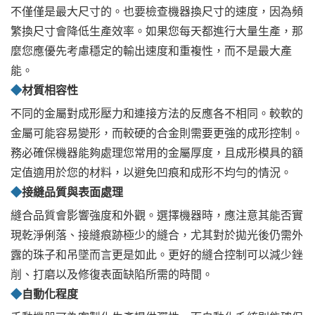
不僅僅是最大尺寸的。也要檢查機器換尺寸的速度，因為頻
繁換尺寸會降低生產效率。如果您每天都進行大量生產，那
麼您應優先考慮穩定的輸出速度和重複性，而不是最大產
能。
◆
材質相容性
不同的金屬對成形壓力和連接方法的反應各不相同。較軟的
金屬可能容易變形，而較硬的合金則需要更強的成形控制。
務必確保機器能夠處理您常用的金屬厚度，且成形模具的額
定值適用於您的材料，以避免凹痕和成形不均勻的情況。
◆
接縫品質與表面處理
縫合品質會影響強度和外觀。選擇機器時，應注意其能否實
現乾淨俐落、接縫痕跡極少的縫合，尤其對於拋光後仍需外
露的珠子和吊墜而言更是如此。更好的縫合控制可以減少銼
削、打磨以及修復表面缺陷所需的時間。
◆
自動化程度