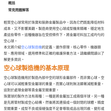
概括
常見問題解答
輕質空心球常用於珠寶和裝飾金屬製品中，因為它們既能降低材料
成本，又不影響美觀。製造商使用空心球成型機來精確、穩定地生
產這些零件。這種機器旨在受控條件下，將金屬坯料加工成均勻的
空心球。
本文將介紹
空心球製造機
的定義、運作原理、核心零件、機器類
型、應用領域、選用標準和正確的維護保養方法。請繼續閱讀以了
解更多資訊。
空心球製造機的基本原理
空心球製造機用於製造內部中空的球形金屬部件，而非實心球。空
心球可以減輕重型金屬球的重量，而實心球則無法顯著減輕重量，
這對於處理金銀等貴金屬至關重要。
珠寶球的製作方法有兩種：一種是將金屬加工成兩個半球，另一種
是先將管材製成空心結構，然後將其連接成一個封閉的球體。精度
至關重要。成型不良或接縫強度不足會導致成品出現凹痕、變形或