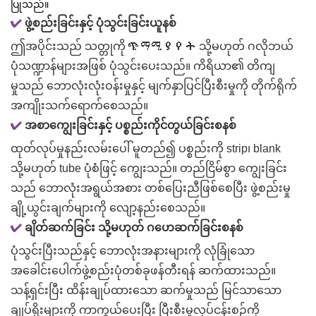
ပြုသည်။
✔
ဖွဲ့စည်းခြင်းနှင့် ပုံသွင်းခြင်းယူနစ်
ဤအပိုင်းသည် သတ္တုကို ጭማሚያየት သို့မဟုတ် ဂလိုဘယ်
ပုံသဏ္ဍာန်များအဖြစ် ပုံသွင်းပေးသည်။ ကိရိယာ၏ တိကျ
မှုသည် ဘောလုံးလုံးဝန်းမှုနှင့် မျက်နှာပြင်ပြီးစီးမှုကို တိုက်ရိုက်
အကျိုးသက်ရောက်စေသည်။
✔
အစာကျွေးခြင်းနှင့် ပစ္စည်းကိုင်တွယ်ခြင်းစနစ်
ထုတ်လုပ်မှုနည်းလမ်းပေါ် မူတည်၍ ပစ္စည်းကို strip၊ blank
သို့မဟုတ် tube ပုံစံဖြင့် ကျွေးသည်။ တည်ငြိမ်စွာ ကျွေးခြင်း
သည် ဘောလုံးအရွယ်အစား တစ်ပြေးညီဖြစ်စေပြီး ဖွဲ့စည်းမှု
ချို့ယွင်းချက်များကို လျော့နည်းစေသည်။
✔
ချိတ်ဆက်ခြင်း သို့မဟုတ် ဂဟေဆက်ခြင်းစနစ်
ပုံသွင်းပြီးသည်နှင့် ဘောလုံးအနားများကို လုံခြုံသော
အခေါင်းပေါက်ဖွဲ့စည်းပုံတစ်ခုဖန်တီးရန် ဆက်ထားသည်။
သန့်ရှင်းပြီး ထိန်းချုပ်ထားသော ဆက်မှုသည် မြင်သာသော
ချုပ်ရိုးများကို ကာကွယ်ပေးပြီး ပြီးစီးမှုလုပ်ငန်းစဉ်ကို