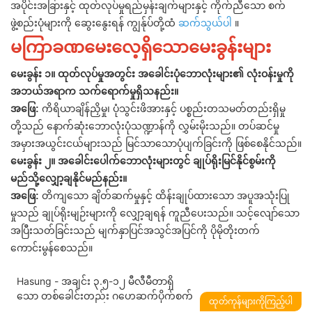
အပိုင်းအခြားနှင့် ထုတ်လုပ်မှုရည်မှန်းချက်များနှင့် ကိုက်ညီသော စက်
ဖွဲ့စည်းပုံများကို ဆွေးနွေးရန် ကျွန်ုပ်တို့ထံ
ဆက်သွယ်ပါ
။
မကြာခဏမေးလေ့ရှိသောမေးခွန်းများ
မေးခွန်း ၁။ ထုတ်လုပ်မှုအတွင်း အခေါင်းပုံဘောလုံးများ၏ လုံးဝန်းမှုကို
အဘယ်အရာက သက်ရောက်မှုရှိသနည်း။
အဖြေ:
ကိရိယာချိန်ညှိမှု၊ ပုံသွင်းဖိအားနှင့် ပစ္စည်းတသမတ်တည်းရှိမှု
တို့သည် နောက်ဆုံးဘောလုံးပုံသဏ္ဍာန်ကို လွှမ်းမိုးသည်။ တပ်ဆင်မှု
အမှားအယွင်းငယ်များသည် မြင်သာသောပုံပျက်ခြင်းကို ဖြစ်စေနိုင်သည်။
မေးခွန်း ၂။ အခေါင်းပေါက်ဘောလုံးများတွင် ချုပ်ရိုးမြင်နိုင်စွမ်းကို
မည်သို့လျှော့ချနိုင်မည်နည်း။
အဖြေ:
တိကျသော ချိတ်ဆက်မှုနှင့် ထိန်းချုပ်ထားသော အပူအသုံးပြု
မှုသည် ချုပ်ရိုးမျဉ်းများကို လျှော့ချရန် ကူညီပေးသည်။ သင့်လျော်သော
အပြီးသတ်ခြင်းသည် မျက်နှာပြင်အသွင်အပြင်ကို ပိုမိုတိုးတက်
ကောင်းမွန်စေသည်။
Hasung - အချင်း ၃.၅-၁၂ မီလီမီတာရှိ
သော တစ်ခေါင်းတည်း ဂဟေဆက်ပိုက်စက်
ထုတ်ကုန်များကိုကြည့်ပါ