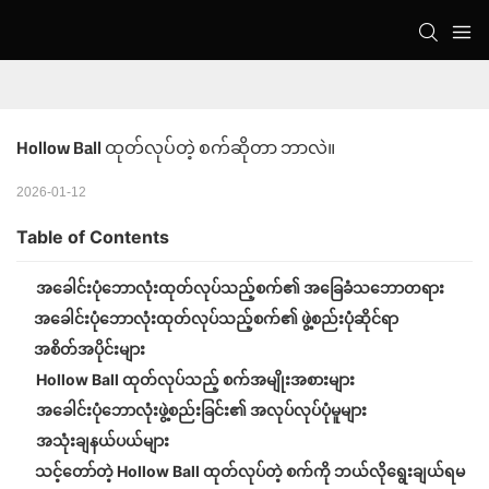
Hollow Ball ထုတ်လုပ်တဲ့ စက်ဆိုတာ ဘာလဲ။
2026-01-12
Table of Contents
အခေါင်းပုံဘောလုံးထုတ်လုပ်သည့်စက်၏ အခြေခံသဘောတရား
အခေါင်းပုံဘောလုံးထုတ်လုပ်သည့်စက်၏ ဖွဲ့စည်းပုံဆိုင်ရာ
အစိတ်အပိုင်းများ
Hollow Ball ထုတ်လုပ်သည့် စက်အမျိုးအစားများ
အခေါင်းပုံဘောလုံးဖွဲ့စည်းခြင်း၏ အလုပ်လုပ်ပုံမူများ
အသုံးချနယ်ပယ်များ
သင့်တော်တဲ့ Hollow Ball ထုတ်လုပ်တဲ့ စက်ကို ဘယ်လိုရွေးချယ်ရမ