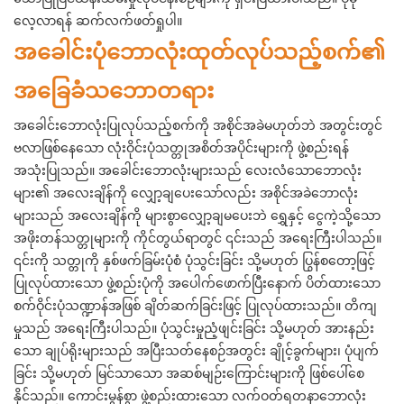
လေ့လာရန် ဆက်လက်ဖတ်ရှုပါ။
အခေါင်းပုံဘောလုံးထုတ်လုပ်သည့်စက်၏
အခြေခံသဘောတရား
အခေါင်းဘောလုံးပြုလုပ်သည့်စက်ကို အစိုင်အခဲမဟုတ်ဘဲ အတွင်းတွင်
ဗလာဖြစ်နေသော လုံးဝိုင်းပုံသတ္တုအစိတ်အပိုင်းများကို ဖွဲ့စည်းရန်
အသုံးပြုသည်။ အခေါင်းဘောလုံးများသည် လေးလံသောဘောလုံး
များ၏ အလေးချိန်ကို လျှော့ချပေးသော်လည်း အစိုင်အခဲဘောလုံး
များသည် အလေးချိန်ကို များစွာလျှော့ချမပေးဘဲ ရွှေနှင့် ငွေကဲ့သို့သော
အဖိုးတန်သတ္တုများကို ကိုင်တွယ်ရာတွင် ၎င်းသည် အရေးကြီးပါသည်။
၎င်းကို သတ္တုကို နှစ်ဖက်ခြမ်းပုံစံ ပုံသွင်းခြင်း သို့မဟုတ် ပြွန်စတော့ဖြင့်
ပြုလုပ်ထားသော ဖွဲ့စည်းပုံကို အပေါက်ဖောက်ပြီးနောက် ပိတ်ထားသော
စက်ဝိုင်းပုံသဏ္ဍာန်အဖြစ် ချိတ်ဆက်ခြင်းဖြင့် ပြုလုပ်ထားသည်။ တိကျ
မှုသည် အရေးကြီးပါသည်။ ပုံသွင်းမှုညံ့ဖျင်းခြင်း သို့မဟုတ် အားနည်း
သော ချုပ်ရိုးများသည် အပြီးသတ်နေစဉ်အတွင်း ချိုင့်ခွက်များ၊ ပုံပျက်
ခြင်း သို့မဟုတ် မြင်သာသော အဆစ်မျဉ်းကြောင်းများကို ဖြစ်ပေါ်စေ
နိုင်သည်။ ကောင်းမွန်စွာ ဖွဲ့စည်းထားသော လက်ဝတ်ရတနာဘောလုံး