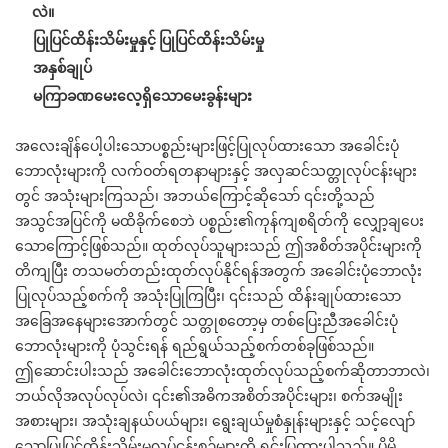
လဲ။
ပြုပြင်ထိန်းသိမ်းမှုနှင့် ပြုပြင်ထိန်းသိမ်းမှု
အနှစ်ချုပ်
မကြာခဏမေးလေ့ရှိသောမေးခွန်းများ
အလေးချိန်ပေါ့ပါးသောပစ္စည်းများဖြင့်ပြုလုပ်ထားသော အခေါင်းပုံ
ဘောလုံးများကို လက်ဝတ်ရတနာများနှင့် အလှဆင်သတ္တုလုပ်ငန်းများ
တွင် အသုံးများကြသည်၊ အဘယ်ကြောင့်ဆိုသော် ၎င်းတို့သည်
အသွင်အပြင်ကို မထိခိုက်စေဘဲ ပစ္စည်း၏ကုန်ကျစရိတ်ကို လျှော့ချပေး
သောကြောင့်ဖြစ်သည်။ ထုတ်လုပ်သူများသည် ဤအစိတ်အပိုင်းများကို
တိကျပြီး တသမတ်တည်းထုတ်လုပ်နိုင်ရန်အတွက် အခေါင်းပုံဘောလုံး
ပြုလုပ်သည့်စက်ကို အသုံးပြုကြပြီး၊ ၎င်းသည် ထိန်းချုပ်ထားသော
အခြေအနေများအောက်တွင် သတ္တုစတော့မှ တစ်ပြေးညီအခေါင်းပုံ
ဘောလုံးများကို ပုံသွင်းရန် ရည်ရွယ်သည့်စက်တစ်ခုဖြစ်သည်။
ဤဆောင်းပါးသည် အခေါင်းဘောလုံးထုတ်လုပ်သည့်စက်ဆိုတာဘာလဲ၊
ဘယ်လိုအလုပ်လုပ်လဲ၊ ၎င်း၏အဓိကအစိတ်အပိုင်းများ၊ စက်အမျိုး
အစားများ၊ အသုံးချနယ်ပယ်များ၊ ရွေးချယ်မှုစံနှုန်းများနှင့် သင့်လျော်
သောပြုပြင်ထိန်းသိမ်းမှုလုပ်ငန်းစဉ်များကို ရှင်းပြထားပါသည်။ ပိုမို