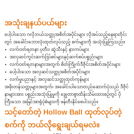
အသုံးချနယ်ပယ်များ
ပေါ့ပါးသော ဂလိုဘယ်သတ္တုအစိတ်အပိုင်းများ လိုအပ်သည့်နေရာတိုင်း
တွင် အခေါင်းဘောလုံးထုတ်လုပ်သည့် စက်များကို အသုံးပြုကြသည်။
လက်ဝတ်ရတနာ ပုတီး၊ ဆွဲသီးနှင့် နားကပ်များ
အလှဆင်ကွင်းဆက်ဒြပ်စင်များနှင့်ဆက်စပ်ပစ္စည်းများ
လက်ဝတ်ရတနာများအတွက် စိတ်ကြိုက်ဒီဇိုင်းအစိတ်အပိုင်းများ
ပေါ့ပါးသော အလှဆင်သတ္တုအစိတ်အပိုင်းများ
လက်မှုပညာနှင့် အလှဆင်သတ္တုထုတ်ကုန်များ
အဖိုးတန်သတ္တုများအတွက်၊ အခေါင်းပါသောတည်ဆောက်ပုံသည် ဒီဇိုင်
နာများအား ပစ္စည်းအသုံးပြုမှုကို ချွေတာစွာထိန်းသိမ်းထားစဉ်တွင် ပို
ကြီးသော အမြင်အာရုံပုံစံများကို ဖန်တီးနိုင်စေပါသည်။
သင့်တော်တဲ့ Hollow Ball ထုတ်လုပ်တဲ့
စက်ကို ဘယ်လိုရွေးချယ်ရမလဲ။