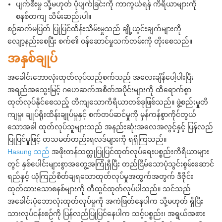
ပျက်စီးမှု သို့မဟုတ် ပုံပျက်ခြင်းကို ကာကွယ်ရန် ကိရိယာများကို
စနစ်တကျ သိမ်းဆည်းပါ။
စဉ်ဆက်မပြတ် ပြုပြင်ထိန်းသိမ်းမှုသည် ချို့ယွင်းချက်များကို
လျော့နည်းစေပြီး စက်၏ ဝန်ဆောင်မှုသက်တမ်းကို တိုးစေသည်။
အနှစ်ချုပ်
အခေါင်းဘောလုံးထုတ်လုပ်သည့်စက်သည် အလေးချိန်ပေါ့ပါးပြီး
အရည်အသွေးမြင့် ဂဟေဆက်အစိတ်အပိုင်းများကို ထိရောက်စွာ
ထုတ်လုပ်နိုင်စေသည့် တိကျသောကိရိယာတစ်ခုဖြစ်သည်။ ဖွဲ့စည်းမှုတိ
ကျမှု၊ ချုပ်ရိုးထိန်းချုပ်မှုနှင့် စက်တပ်ဆင်မှုကို မှန်ကန်စွာကိုင်တွယ်
သောအခါ ထုတ်လုပ်သူများသည် အနည်းဆုံးအလေအလွင့်နှင့် ပြန်လည်
ပြုပြင်မှုဖြင့် တသမတ်တည်းရလဒ်များကို ရရှိကြသည်။
Hasung သည်
အဖိုးတန်သတ္တုပြုပြင်ထုတ်လုပ်ရေးပစ္စည်းကိရိယာများ
တွင် နှစ်ပေါင်းများစွာအတွေ့အကြုံရှိပြီး တည်ငြိမ်သောပုံသွင်းစွမ်းဆောင်
ရည်နှင့် ယုံကြည်စိတ်ချရသောထုတ်လုပ်မှုအထွက်အတွက် ဒီဇိုင်း
ထုတ်ထားသောစနစ်များကို တီထွင်ထုတ်လုပ်ပါသည်။ သင်သည်
အခေါင်းပုံဘောလုံးထုတ်လုပ်မှုကို အကဲဖြတ်နေပါက သို့မဟုတ် ရှိပြီး
သားလုပ်ငန်းစဉ်ကို ပြန်လည်ပြုပြင်နေပါက သင့်ပစ္စည်း၊ အရွယ်အစား