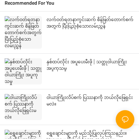
Recommended For You
လက်ဝတ်ရတနာကွင်းဆက် စိန်ဖြတ်တောက်စက်
အတွက် ပြီးပြည့်စုံသောလမ်းညွှန်
နှစ်ထပ်လိုင်း အပူပေးမီးဖို | သတ္တုဝါယာကြိုး
အပူကုသမှု
ဝါယာကြိုးလိပ်စက် ပြဿနာကို ဘယ်လိုဖြေရှင်း
မလဲ။
ရွှေချောင်းများကို မည်သို့ပြုလုပ်ကြသနည်း။