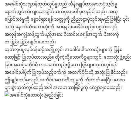
အခေါင်းပုံသဏ္ဍာန်ထုတ်လုပ်မှုသည် ထိန်းချုပ်ထားသောပုံသွင်းမှု
နောက်တွင် တိကျသောချိတ်ဆက်မှုအပေါ် မူတည်ပါသည်။ အထူ
ပြောင်းလဲမှုကို ရှောင်ရှားရန် သတ္တုကို ညီညာစွာပုံသွင်းရမည်ဖြစ်ပြီး ၎င်း
သည် နောက်ဆုံးဘောလုံးကို အားနည်းစေနိုင်သည်။ ပစ္စည်းသည်
အလွန်အကျွံဆန့်ထွက်မည့်အစား စီးဆင်းစေရန်အတွက် ဖိအားကို
တဖြည်းဖြည်းချင်းပေးသည်။
ထုတ်လုပ်မှုလုပ်ငန်းစဉ်အချို့တွင်၊ အခေါင်းပါဘောလုံးများကို ပြွန်စ
တော့ဖြင့် ပြုလုပ်ထားသည်။ ထိုကဲ့သို့သောကိစ္စများတွင်၊ ဘောလုံးဖွဲ့စည်း
ခြင်းအဆင့်မတိုင်မီ တသမတ်တည်းရှိသော ပြွန်များထုတ်လုပ်ရန်
အခေါင်းပါပိုက်ပြုလုပ်သည့်စက်ကို အထက်ပိုင်းသို့ အသုံးပြုနိုင်သည်။
ဤချဉ်းကပ်မှုသည် အတိုင်းအတာတိကျမှုကို တိုးတက်စေပြီး ပမာဏ
များစွာထုတ်လုပ်သည့်အခါ အလဟဿဖြစ်မှုကို လျှော့ချပေးသည်။