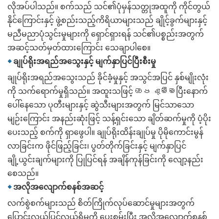
လိုအပ်ပါသည်။ စက်သည် သင်၏ပုံမှန်သတ္တုအထူကို ကိုင်တွယ်
နိုင်ကြောင်းနှင့် ဖွဲ့စည်းသည့်ကိရိယာများသည် ချိုင့်ခွက်များနှင့်
မညီမညာပုံသွင်းမှုများကို ရှောင်ရှားရန် သင်၏ပစ္စည်းအတွက်
အဆင့်သတ်မှတ်ထားကြောင်း သေချာပါစေ။
◆
ချုပ်ရိုးအရည်အသွေးနှင့် မျက်နှာပြင်ပြီးစီးမှု
ချုပ်ရိုးအရည်အသွေးသည် ခိုင်ခံ့မှုနှင့် အသွင်အပြင် နှစ်မျိုးလုံး
ကို သက်ရောက်မှုရှိသည်။ အထူးသဖြင့် ඔප දැමීමပြီးနောက်
ပေါ်နေသော ပုတီးများနှင့် ဆွဲသီးများအတွက် မြင်သာသော
မျဉ်းကြောင်း အနည်းဆုံးဖြင့် သန့်ရှင်းသော ချိတ်ဆက်မှုကို ပံ့ပိုး
ပေးသည့် စက်ကို ရှာဖွေပါ။ ချုပ်ရိုးထိန်းချုပ်မှု ပိုမိုကောင်းမွန်
လာခြင်းက ဖိုင်ဖြည့်ခြင်း၊ ပွတ်တိုက်ခြင်းနှင့် မျက်နှာပြင်
ချို့ယွင်းချက်များကို ပြုပြင်ရန် အချိန်ကုန်ခြင်းကို လျော့နည်း
စေသည်။
◆
အလိုအလျောက်စနစ်အဆင့်
လက်စွဲစက်များသည် စိတ်ကြိုက်လုပ်ဆောင်မှုများအတွက်
ပြောင်းလွယ်ပြင်လွယ်ရှိမှုကို ပေးစွမ်းပြီး အလိုအလျောက်စနစ်