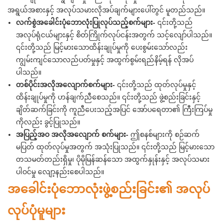
အရွယ်အစားနှင့် အလုပ်သမားလိုအပ်ချက်များပေါ်တွင် မူတည်သည်။
လက်စွဲအခေါင်းပုံဘောလုံးပြုလုပ်သည့်စက်များ-
၎င်းတို့သည်
အလုပ်ရုံငယ်များနှင့် စိတ်ကြိုက်လုပ်ငန်းအတွက် သင့်လျော်ပါသည်။
၎င်းတို့သည် မြင့်မားသောထိန်းချုပ်မှုကို ပေးစွမ်းသော်လည်း
ကျွမ်းကျင်သောလည်ပတ်မှုနှင့် အထွက်စွမ်းရည်နိမ့်ရန် လိုအပ်
ပါသည်။
တစ်ပိုင်းအလိုအလျောက်စက်များ-
၎င်းတို့သည် ထုတ်လုပ်မှုနှင့်
ထိန်းချုပ်မှုကို ဟန်ချက်ညီစေသည်။ ၎င်းတို့သည် ဖွဲ့စည်းခြင်းနှင့်
ချိတ်ဆက်ခြင်းကို ကူညီပေးသည့်အပြင် အော်ပရေတာ၏ ကြီးကြပ်မှု
ကိုလည်း ခွင့်ပြုသည်။
အပြည့်အဝ အလိုအလျောက် စက်များ-
ဤစနစ်များကို စဉ်ဆက်
မပြတ် ထုတ်လုပ်မှုအတွက် အသုံးပြုသည်။ ၎င်းတို့သည် မြင့်မားသော
တသမတ်တည်းရှိမှု၊ ပိုမိုမြန်ဆန်သော အထွက်နှုန်းနှင့် အလုပ်သမား
ပါဝင်မှု လျော့နည်းစေပါသည်။
အခေါင်းပုံဘောလုံးဖွဲ့စည်းခြင်း၏ အလုပ်
လုပ်ပုံမူများ