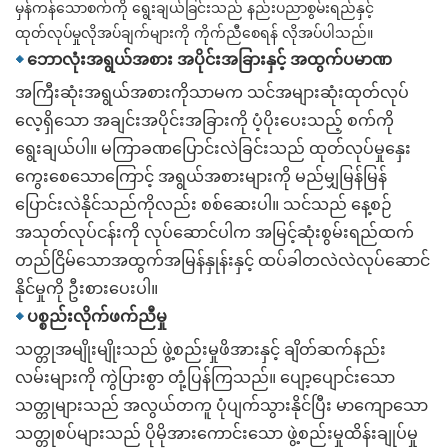
မှန်ကန်သောစက်ကို ရွေးချယ်ခြင်းသည် နည်းပညာစွမ်းရည်နှင့်
ထုတ်လုပ်မှုလိုအပ်ချက်များကို ကိုက်ညီစေရန် လိုအပ်ပါသည်။
◆
ဘောလုံးအရွယ်အစား အပိုင်းအခြားနှင့် အထွက်ပမာဏ
အကြီးဆုံးအရွယ်အစားကိုသာမက သင်အများဆုံးထုတ်လုပ်
လေ့ရှိသော အချင်းအပိုင်းအခြားကို ပံ့ပိုးပေးသည့် စက်ကို
ရွေးချယ်ပါ။ မကြာခဏပြောင်းလဲခြင်းသည် ထုတ်လုပ်မှုနှေး
ကွေးစေသောကြောင့် အရွယ်အစားများကို မည်မျှမြန်မြန်
ပြောင်းလဲနိုင်သည်ကိုလည်း စစ်ဆေးပါ။ သင်သည် နေ့စဉ်
အသုတ်လုပ်ငန်းကို လုပ်ဆောင်ပါက အမြင့်ဆုံးစွမ်းရည်ထက်
တည်ငြိမ်သောအထွက်အမြန်နှုန်းနှင့် ထပ်ခါတလဲလဲလုပ်ဆောင်
နိုင်မှုကို ဦးစားပေးပါ။
◆
ပစ္စည်းလိုက်ဖက်ညီမှု
သတ္တုအမျိုးမျိုးသည် ဖွဲ့စည်းမှုဖိအားနှင့် ချိတ်ဆက်နည်း
လမ်းများကို ကွဲပြားစွာ တုံ့ပြန်ကြသည်။ ပျော့ပျောင်းသော
သတ္တုများသည် အလွယ်တကူ ပုံပျက်သွားနိုင်ပြီး မာကျောသော
သတ္တုစပ်များသည် ပိုမိုအားကောင်းသော ဖွဲ့စည်းမှုထိန်းချုပ်မှု