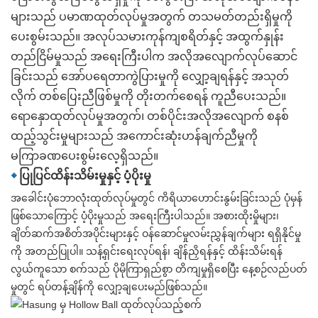
များသည် ပမာဏထုတ်လုပ်မှုအတွက် တသမတ်တည်းရှိမှုကို
ပေးစွမ်းသည်။ အလုပ်သမားကုန်ကျစရိတ်နှင့် အထွက်နှုန်း
တည်ငြိမ်မှုသည် အရေးကြီးပါက အလိုအလျောက်လုပ်ဆောင်
ခြင်းသည် အော်ပရေတာကွဲပြားမှုကို လျှော့ချရန်နှင့် အသုတ်
လိုက် တစ်ပြေးညီဖြစ်မှုကို တိုးတက်စေရန် ကူညီပေးသည်။
ရောနှောထုတ်လုပ်မှုအတွက်၊ တစ်ပိုင်းအလိုအလျောက် စနစ်
ထည့်သွင်းမှုများသည် အကောင်းဆုံးဟန်ချက်ညီမှုကို
မကြာခဏပေးစွမ်းလေ့ရှိသည်။
◆
ပြုပြင်ထိန်းသိမ်းမှုနှင့် ပံ့ပိုးမှု
အခေါင်းပုံဘောလုံးထုတ်လုပ်မှုတွင် ကိရိယာဟောင်းနွမ်းခြင်းသည် ပုံမှန်
ဖြစ်သောကြောင့် ပံ့ပိုးမှုသည် အရေးကြီးပါသည်။ အစားထိုးမှိုများ၊
ချိတ်ဆက်အစိတ်အပိုင်းများနှင့် ဝန်ဆောင်မှုလမ်းညွှန်ချက်များ ရရှိနိုင်မှု
ကို အတည်ပြုပါ။ သန့်ရှင်းရေးလုပ်ရန်၊ ချိန်ညှိရန်နှင့် ထိန်းသိမ်းရန်
လွယ်ကူသော စက်သည် ပိုမိုကြာရှည်စွာ တိကျမှုရှိစေပြီး နေ့စဉ်လည်ပတ်
မှုတွင် ရပ်တန့်ချိန်ကို လျှော့ချပေးမည်ဖြစ်သည်။