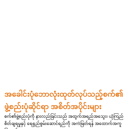
အခေါင်းပုံဘောလုံးထုတ်လုပ်သည့်စက်၏
ဖွဲ့စည်းပုံဆိုင်ရာ အစိတ်အပိုင်းများ
စက်၏ဖွဲ့စည်းပုံကို နားလည်ခြင်းသည် အထွက်အရည်အသွေး၊ ယုံကြည်
စိတ်ချရမှုနှင့် ရေရှည်စွမ်းဆောင်ရည်ကို အကဲဖြတ်ရန် အထောက်အကူ