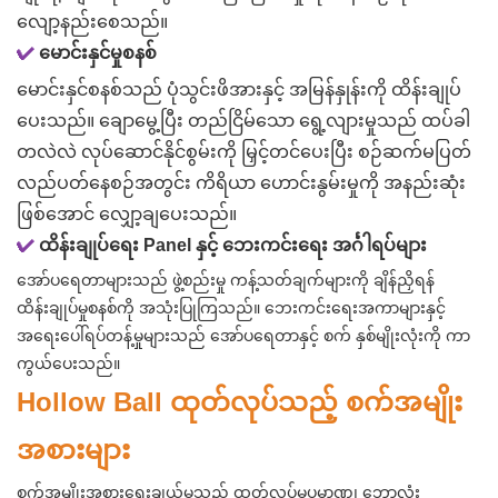
လျော့နည်းစေသည်။
✔
မောင်းနှင်မှုစနစ်
မောင်းနှင်စနစ်သည် ပုံသွင်းဖိအားနှင့် အမြန်နှုန်းကို ထိန်းချုပ်
ပေးသည်။ ချောမွေ့ပြီး တည်ငြိမ်သော ရွေ့လျားမှုသည် ထပ်ခါ
တလဲလဲ လုပ်ဆောင်နိုင်စွမ်းကို မြှင့်တင်ပေးပြီး စဉ်ဆက်မပြတ်
လည်ပတ်နေစဉ်အတွင်း ကိရိယာ ဟောင်းနွမ်းမှုကို အနည်းဆုံး
ဖြစ်အောင် လျှော့ချပေးသည်။
✔
ထိန်းချုပ်ရေး Panel နှင့် ဘေးကင်းရေး အင်္ဂါရပ်များ
အော်ပရေတာများသည် ဖွဲ့စည်းမှု ကန့်သတ်ချက်များကို ချိန်ညှိရန်
ထိန်းချုပ်မှုစနစ်ကို အသုံးပြုကြသည်။ ဘေးကင်းရေးအကာများနှင့်
အရေးပေါ်ရပ်တန့်မှုများသည် အော်ပရေတာနှင့် စက် နှစ်မျိုးလုံးကို ကာ
ကွယ်ပေးသည်။
Hollow Ball ထုတ်လုပ်သည့် စက်အမျိုး
အစားများ
စက်အမျိုးအစားရွေးချယ်မှုသည် ထုတ်လုပ်မှုပမာဏ၊ ဘောလုံး