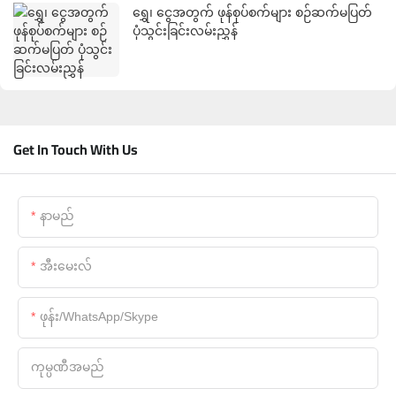
ရွှေ၊ ငွေအတွက် ဖုန်စုပ်စက်များ စဉ်ဆက်မပြတ်
ပုံသွင်းခြင်းလမ်းညွှန်
Get In Touch With Us
နာမည်
အီးမေးလ်
ဖုန်း/WhatsApp/Skype
ကုမ္ပဏီအမည်