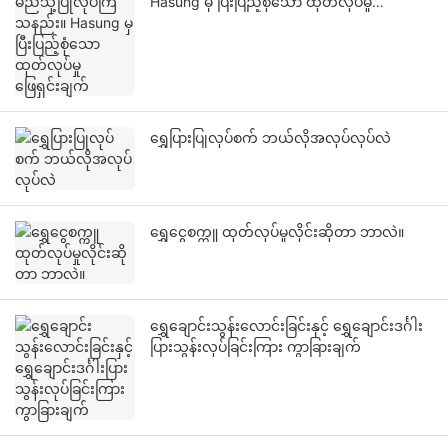
Hasung မှ ပြီးပြည့်စုံသော ထုတ်လုပ်မှု
ဖြေရှင်းချက်
ရွှေပြားပြုလုပ်စက် ဘယ်လိုအလုပ်လုပ်လဲ
ရွှေငွေစက္ကူ ထုတ်လုပ်မှုလိုင်းဆိုတာ ဘာလဲ။
ရွှေချောင်းသွန်းလောင်းခြင်းနှင့် ရွှေချောင်းဒင်္ဂါး
ပြားသွန်းလုပ်ခြင်းကြား ကွာခြားချက်