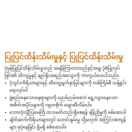
ပြုပြင်ထိန်းသိမ်းမှုနှင့် ပြုပြင်ထိန်းသိမ်းမှု
ပုံမှန်ပြုပြင်ထိန်းသိမ်းမှုသည် အချိန်ကြာလာသည်နှင့်အမျှ ပုံစံပြုလုပ်
ခြင်း၏ တိကျမှုနှင့် ချုပ်ရိုးအရည်အသွေးကို ကာကွယ်ပေးပါသည်။
ပုံသွင်းကိရိယာများနှင့် ထိတွေ့မျက်နှာပြင်များကို တစ်ကြိမ်စီ သန့်ရှင်း
ရေးလုပ်ပါ
ဖွဲ့စည်းနေသောနေရာများကို မညစ်ညမ်းစေဘဲ ရွေ့လျားနေသော
အစိတ်အပိုင်းများကို ဂရုတစိုက် ချောဆီလိမ်းပါ။
ဘောလုံးဂျီသြမေတြီ တသမတ်တည်းရှိစေရန် ချိန်ညှိမှုကို စစ်ဆေးပါ
ချိတ်ဆက်ကိရိယာများတွင် ဟောင်းနွမ်းမှု သို့မဟုတ် အကြွင်းအကျန်
များ စုပုံနေခြင်း ရှိမရှိ စစ်ဆေးပါ။