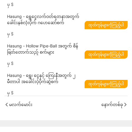
မှ
$
Hasung - ရွှေငွေလက်ဝတ်ရတနာအတွက်
ခေါင်းနှစ်လုံးပိုက် ဂဟေဆော်စက်
ထုတ်ကုန်များကိုကြည့်ပါ
မှ
$
Hasung - Hollow Pipe-Ball အတွက် စိန်
ဖြတ်တောက်သည့် စက်များ
ထုတ်ကုန်များကိုကြည့်ပါ
မှ
$
Hasung - ရွှေ၊ ငွေနှင့် ကြေးနီအတွက် ၂
မီတာပါ အခေါင်းပုံပိုက်ဆွဲစက်
ထုတ်ကုန်များကိုကြည့်ပါ
မှ
$
မလက်မောင်း
နောက်တစ်ခု