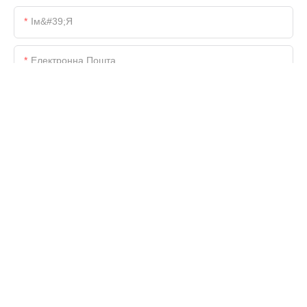
Ім&#39;я
Електронна Пошта
Телефон/WhatsApp/Skype
Назва Компанії
Файл
Зміст