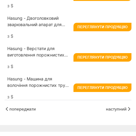
трубопровідний верстат
з
$
діаметром 3,5-12 мм
Hasung - Двоголовковий
зварювальний апарат для
ПЕРЕГЛЯНУТИ ПРОДУКЦІЮ
труб для золотих та срібних
з
$
ювелірних виробів
Hasung - Верстати для
виготовлення порожнистих
ПЕРЕГЛЯНУТИ ПРОДУКЦІЮ
кульок Алмазний різальний
з
$
верстат для порожнистих
труб-кульок
Hasung - Машина для
волочіння порожнистих труб
ПЕРЕГЛЯНУТИ ПРОДУКЦІЮ
довжиною 2 метри для
з
$
золота, срібла та міді
попереджати
наступний