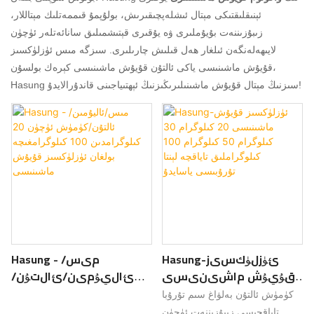
ئېنىقلىقتىكى مېتال ئىشلەپچىقىرىش، بولۇپمۇ قىممەتلىك مېتاللار،
زىبۇزىننەت بۇيۇملىرى ۋە يۇقىرى قېتىشمىلىق سانائەتلەر ئۈچۈن
لايىھەلەنگەن ئىلغار ھەل قىلىش چارىلىرى. سىزگە مىس ئۈزلۈكسىز
قۇيۇش ماشىنىسى ياكى ئالتۇن قۇيۇش ماشىنىسى كېرەك بولسۇن،
Hasung سىزنىڭ مېتال قۇيۇش ماشىنىلىرىڭىزنىڭ ئېھتىياجىنى قاندۇرالايدۇ!
Hasung-ئۈزلۈكسىز
Hasung - مىس/
قۇيۇش ماشىنىسى
ئاليۇمىن/ئالتۇن/
20 كىلوگرام 30
كۈمۈش ئۈچۈن 20
كۈمۈش ئالتۇن بەلۋاغ سىم تۇرۇبا
كىلوگرام 50 كىلوگرام
كىلوگرامدىن 100
تاياقچىسى زىبۇزىننەت ئۈچۈن