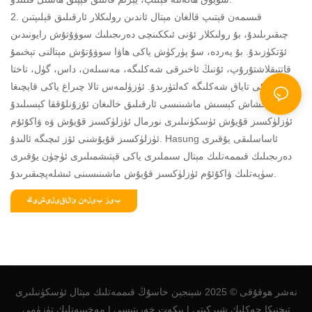
2. قىسمەن قېتىپ قالغان مېتال ئاندىن رولىكلار ئارقىلىق قېلىپتىن
چىقىرىلىدۇ، بۇ رولىكلار ئۇنى ئىككىنچى دەرىجىلىك سوۋۇتۇش رايونىدىن
ئۆتكۈزىدۇ. بۇ يەردە، سۇ پۈركۈش ياكى ھاۋا سوۋۇتۇش مېتالنى تېخىمۇ
قاتتىقلاشتۇرۇپ، ئۇنىڭ ئاخىرقى شەكلىگە، مەسىلەن، داس، گۈل، تاختا
ياكى تاياق شەكلىگە كەلتۈرىدۇ. ئۈزۈلمەس تالا چىراغ ياكى قايچىغا
ئوخشاش كېسىش ماشىنىسى ئارقىلىق خالىغان ئۇزۇنلۇققا كېسىلىدۇ.
ئۈزلۈكسىز قۇيۇش ئۈسكۈنىلىرى نورمال ئۈزلۈكسىز قۇيۇش ۋە ۋاكۇئۇم
ئۈزلۈكسىز قۇيۇشنى ئۆز ئىچىگە ئالىدۇ. Hasung ئاساسلىقى يۇقىرى
دەرىجىلىك قىممەتلىك مېتال سىملىرى ياكى قېتىشمىلىرى ئۈچۈن يۇقىرى
سۈپەتلىك ۋاكۇئۇم ئۈزلۈكسىز قۇيۇش ماشىنىسىنى ئىشلەپچىقىرىدۇ.
بىز بىلەن ئالاقىلىشىڭ
نەشر ھوقۇقى © 2025 شېنجېن خاسۇڭ قىممەتلىك مېتال ئۈسكۈنىلىرى
تېخنىكا چەكلىك شىركىتى |
بېكەت خەرىتىسى
|
مەخپىيەتلىك
تۈزۈمى