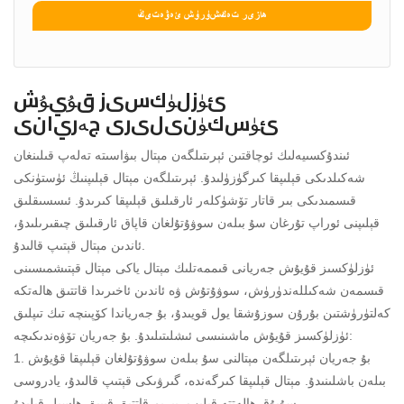
ھازىر تەكشۈرۈش ئەۋەتىڭ
ئۈزلۈكسىز قۇيۇش
ئۈسكۈنىلىرى جەريانى
ئىندۇكسىيەلىك ئوچاقتىن ئېرىتىلگەن مېتال بىۋاسىتە تەلەپ قىلىنغان
شەكىلدىكى قېلىپقا كىرگۈزۈلىدۇ. ئېرىتىلگەن مېتال قېلىپنىڭ ئۈستۈنكى
قىسمىدىكى بىر قاتار تۆشۈكلەر ئارقىلىق قېلىپقا كىرىدۇ. ئىسسىقلىق
قېلىپنى ئوراپ تۇرغان سۇ بىلەن سوۋۇتۇلغان قاپاق ئارقىلىق چىقىرىلىدۇ،
ئاندىن مېتال قېتىپ قالىدۇ.
ئۈزلۈكسىز قۇيۇش جەريانى قىممەتلىك مېتال ياكى مېتال قېتىشمىسىنى
قىسمەن شەكىللەندۈرۈش، سوۋۇتۇش ۋە ئاندىن ئاخىرىدا قاتتىق ھالەتكە
كەلتۈرۈشتىن بۇرۇن سوزۇشقا يول قويىدۇ، بۇ جەرياندا كۆپىنچە تىك تىپلىق
ئۈزلۈكسىز قۇيۇش ماشىنىسى ئىشلىتىلىدۇ. بۇ جەريان تۆۋەندىكىچە:
1. بۇ جەريان ئېرىتىلگەن مېتالنى سۇ بىلەن سوۋۇتۇلغان قېلىپقا قۇيۇش
بىلەن باشلىنىدۇ. مېتال قېلىپقا كىرگەندە، گىرۋىكى قېتىپ قالىدۇ، يادروسى
سۇيۇق ھالەتتە قېلىپ، يېرىم قاتتىق قېپىق ھاسىل قىلىدۇ.