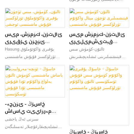
100 كىلوگراملىق
كىلوگرامغىچە بولغان
ئۈزلۈكسىز قۇيۇش ماشىنىسى
تاياقچە لېنتا
ئۈزلۈكسىز قۇيۇش
بازارغا سېلىنىشى بىلەنلا ، نۇرغۇن
تۇرۇبىسى ياسايدۇ
ماشىنىسى
خېرىدارلارنىڭ ئاكتىپ ئىنكاسىنى
قوبۇل قىلدى ، ئۇلار بۇ خىل
ئالتۇن-كۈمۈش مىس
ئالتۇن، كۈمۈش، مىس
مەھسۇلاتنىڭ ئۇلارنىڭ ئېھتىياجىنى
قېتىشمىلىرى
ئۈچۈن يۇقىرى
ئۈنۈملۈك ھەل قىلالايدىغانلىقىنى
ئۈچۈن مېتال ۋاكۇئۇم
ۋاكۇئۇملۇق
ئالتۇن-كۈمۈش مىس
Hasung يۇقىرى ۋاكۇئۇملۇق
ئېيتتى. بۇنىڭدىن باشقا ، بۇ
ئۈزلۈكسىز قۇيۇش
ئۈزلۈكسىز قۇيۇش
قېتىشمىلىرىنى ئىشلەپچىقىرىش
ئۈزلۈكسىز قۇيۇش ماشىنىسى
مەھسۇلات مېتال قۇيۇشتا كەڭ
ماشىنىسى
ماشىنىسى
ئۈچۈن ئىشلىتىلىدىغان مېتال
ئالتۇن، كۈمۈش ۋە مىس سىملار،
كۆلەمدە ئىشلىتىلىدۇ. 20 كىلوگىرام
ئوچىقى
ۋاكۇئۇم ئۈزلۈكسىز قۇيۇش
لېنتىلار ۋە تۇرۇبىلارنى يۇقىرى
30 كىلوگىرام 50 كىلوگىرام 100
ماشىنىسى ۋاكۇئۇم ۋە ئىنېرت گاز
ئېنىقلىقتا ئىشلەپچىقىرىش ئۈچۈن
كىلوگىراملىق تاياقچە تۇرۇبا
قوغداش تېخنىكىسىنى قوللىنىدۇ، ئۇ
مەخسۇس لايىھەلەنگەن.
ياساشتا ئۈزلۈكسىز قۇيۇش
مېتالنىڭ ئوكسىدلىنىشىنىڭ پۈتۈنلەي
ماشىنىسى ، ئۈنۈمى ياخشى ،
ئالدىنى ئالىدۇ ھەمدە ئېرىتىش ۋە
خاسۇڭ - ئۈنچە-
بازاردىكى ئوخشىماسلىقلىرى بار.
قۇيۇش جەريانىدا ماتېرىيالنىڭ
مەرۋايىت ياساش
بازاردا. خاسۇڭ ئىلگىرىكى
ماشىنىسى كۈمۈش
يوقىلىشىنى ئەڭ تۆۋەن چەككە
مەھسۇلاتلارنىڭ كەمچىلىكىنى
سىزنى ئەڭ ياخشى
ئالتۇن بەلۋاغ ۋاكۇئۇم
چۈشۈرىدۇ.
خۇلاسىلەپ ، ئۇلارنى ئۈزلۈكسىز
ئىشلەپچىقارغۇچىلار تەمىنلىگەن
خاسۇڭ - خاسۇڭ
ئۇدا قۇيۇش
ياخشىلايدۇ. 20 كىلوگىرام 30
ئۈنچە-مەرۋايىت قوراللىرى ۋە