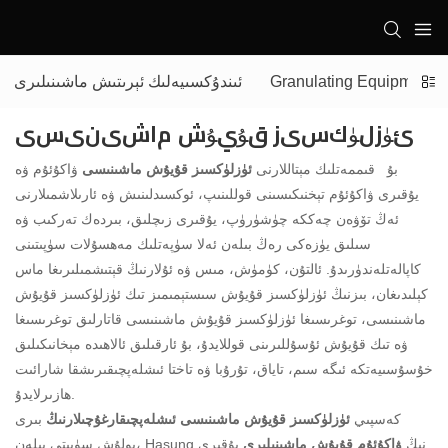
Granulating Equipment
ئىندۇكسىيەلىك ئېرىتىش ماشىنىلىرى
ئۈزلۈكسىز قۇيۇش ماشىنىسى
بۇ
قىممەتلىك مېتاللارنى
ئۈزلۈكسىز قۇيۇش ماشىنىسى
ۋاكۇئۇم ۋە
يۇقىرى ۋاكۇئۇم تېخنىكىسىنى قوللىنىپ، ئوكسىدلىنىش ۋە ئارىلاشمىلارنى
ئەڭ تۆۋەن چەككە چۈشۈرۈپ، يۇقىرى زىچلىق، بىردەك تەركىب ۋە
سىلىق يۈزەكى رەڭ بىلەن ئەلا سۈپەتلىك مەھسۇلات سۈپىتىنى
كاپالەتلەندۈرىدۇ. ئالتۇن، كۈمۈش، مىس ۋە ئۇلارنىڭ قېتىشمىلىرىغا ماس
كېلىدىغان، بىزنىڭ ئۈزلۈكسىز قۇيۇش سىستېمىمىز تىك ئۈزلۈكسىز قۇيۇش
ماشىنىسى، توغرىسىغا ئۈزلۈكسىز قۇيۇش ماشىنىسى قاتارلىق توغرىسىغا
ۋە تىك قۇيۇش ئۇسۇللىرىنى قوللايدۇ، بۇ ئارقىلىق ئالاھىدە مېخانىكىلىق
خۇسۇسىيەتكە ئىگە سىم، تاياق، تۇرۇبا ۋە تاختا ئىشلەپچىقىرىشقا شارائىت
ھازىرلايدۇ.
كەسپىي
ئۈزلۈكسىز قۇيۇش ماشىنىسى ئىشلەپچىقارغۇچىلارنىڭ
بىرى
بولۇش سۈپىتى بىلەن، Hasung نىڭ
ۋاكۇئۇم قۇيۇش ماشىنىلىرى
يۇقىرى