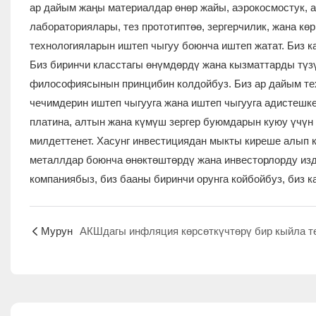
ар дайым жаңы материалдар өнөр жайы, аэрокосмостук, а
лабораториялары, тез прототиптөө, зергерчилик, жана кө
технологияларын иштеп чыгуу боюнча иштеп жатат. Биз 
Биз биринчи класстагы өнүмдөрдү жана кызматтарды түзүү
философиясынын принцибин колдойбуз. Биз ар дайым техн
чечимдерин иштеп чыгууга жана иштеп чыгууга адистешк
платина, алтын жана күмүш зергер буюмдарын куюу үчүн
милдеттенет. Хасунг инвестициядан мыкты киреше алып 
металлдар боюнча өнөктөштөрдү жана инвесторлорду изде
компаниябыз, биз бааны биринчи орунга койбойбуз, биз к
Мурун