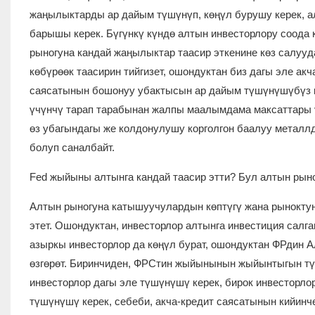
жаңылыктарды ар дайым түшүнүп, көңүл бурушу керек, 
барышы керек. Бүгүнкү күндө алтын инвесторлору соода
рыногуна кандай жаңылыктар таасир эткенине көз салууд
көбүрөөк таасирин тийгизет, ошондуктан биз дагы эле ак
саясатынын бошонуу убактысын ар дайым түшүнүшүбүз к
үчүнчү тарап тарабынан жалпы маалымдама максаттары үч
өз убагындагы же колдонулушу корголгон баалуу металл
болуп саналбайт.
Fed жыйыны алтынга кандай таасир этти? Бул алтын рыно
Алтын рыногуна катышуучулардын көптүгү жана рыноктун 
этет. Ошондуктан, инвесторлор алтынга инвестиция салг
азыркы инвесторлор да көңүл бурат, ошондуктан ФРдин 
өзгөрөт. Биринчиден, ФРСтин жыйынынын жыйынтыгын тү
инвесторлор дагы эле түшүнүшү керек, бирок инвестор
түшүнүшү керек, себеби, акча-кредит саясатынын кийинч