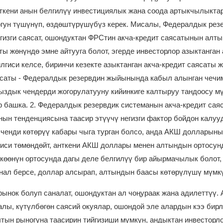
анткени анын белгилүү инвестициялык жана соода артыкчылыкта
гун түшүнүп, өздөштүрүшүбүз керек. Мисалы, Федералдык рез
егизги саясат, ошондуктан ФРСтин акча-кредит саясатынын алты
аты жөнүндө эмне айтууга болот, эгерде инвесторлор азыктанган 
лгиси келсе, биринчи кезекте азыктанган акча-кредит саясаты 
ясаты - Федералдык резервдин жыйынында кабыл алынган чечи
ыздык чендерди жогорулатууну кийинкиге калтыруу тандоосу м
р башка. 2. Федералдык резервдик системанын акча-кредит са
нын тенденциясына таасир этүүчү негизги фактор бойдон калуу
ченди көтөрүү кабары чыга турган болсо, анда АКШ долларын
риси төмөндөйт, анткени АКШ доллары менен алтындын ортосун
көөнүн ортосунда дагы деле белгилүү бир айырмачылык болот,
гнал берсе, доллар алсырап, алтындын баасы көтөрүлүшү мүмк
рынок болуп саналат, ошондуктан ал чоңураак жана адилеттүү. 
алы, күтүлбөгөн саясий окуялар, ошондой эле алардын кээ бирл
тын рыногуна таасирин тийгизиши мүмкүн, андыктан инвесторл