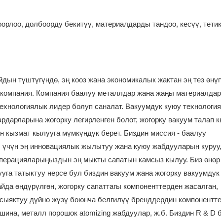
рлоо, долбоорду бекитүү, материалдарды тандоо, кесүү, тети
айдын түштүгүндө, эң кооз жана экономикалык жактан эң тез өнү
компания. Компания баалуу металлдар жана жаңы материалдар
хнологиялык лидер болуп саналат. Вакуумдук куюу технологи
рдарларына жогорку легирленген болот, жогорку вакуум талап 
н кызмат кылууга мүмкүндүк берет. Биздин миссия - баалуу
 үчүн эң инновациялык жылытуу жана куюу жабдууларын куруу
операцияларыңыздын эң мыкты сапатын камсыз кылуу. Биз өнөр
уга татыктуу нерсе бул биздин вакуум жана жогорку вакуумдук
йда өндүрүлгөн, жогорку сапаттагы компоненттерден жасалган,
.б. сыяктуу дүйнө жүзү боюнча белгилүү бренддердин компонентт
шина, металл порошок atomizing жабдуулар, ж.б. Биздин R & D 