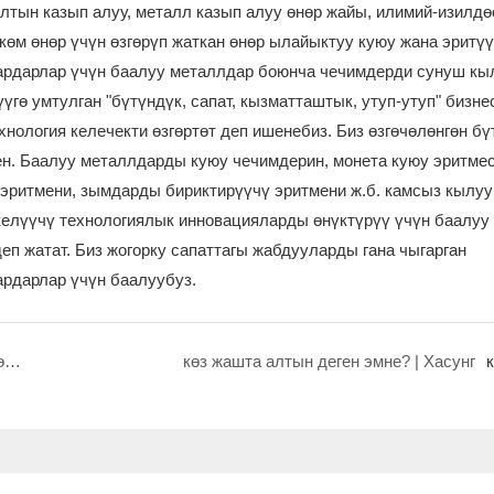
лтын казып алуу, металл казып алуу өнөр жайы, илимий-изилдө
ркөм өнөр үчүн өзгөрүп жаткан өнөр ылайыктуу куюу жана эритүү
кардарлар үчүн баалуу металлдар боюнча чечимдерди сунуш кы
гө умтулган "бүтүндүк, сапат, кызматташтык, утуп-утуп" бизне
ология келечекти өзгөртөт деп ишенебиз. Биз өзгөчөлөнгөн бү
ен. Баалуу металлдарды куюу чечимдерин, монета куюу эритмес
 эритмени, зымдарды бириктирүүчү эритмени ж.б. камсыз кылуу
келүүчү технологиялык инновацияларды өнүктүрүү үчүн баалуу
п жатат. Биз жогорку сапаттагы жабдууларды гана чыгарган
ардарлар үчүн баалуубуз.
АКШдагы инфляция көрсөткүчтөрү бир кыйла төмөндөп, алтындын баасы кескин жогорулады
көз жашта алтын деген эмне? | Хасунг