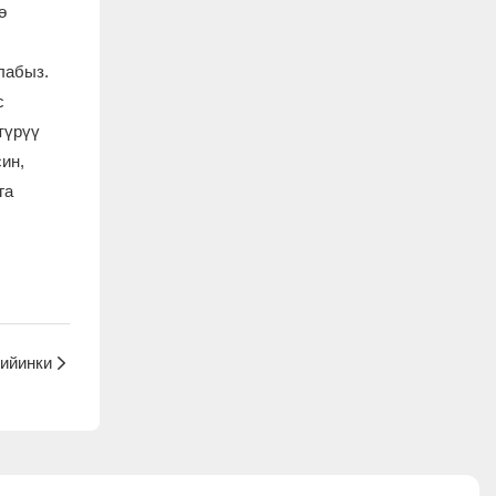
ө
лабыз.
с
түрүү
ин,
га
кийинки