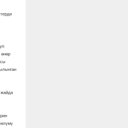
ктерди
гүп
 өнөр
ясы
кылынган
,
 жайда
ерин
бөлүмү