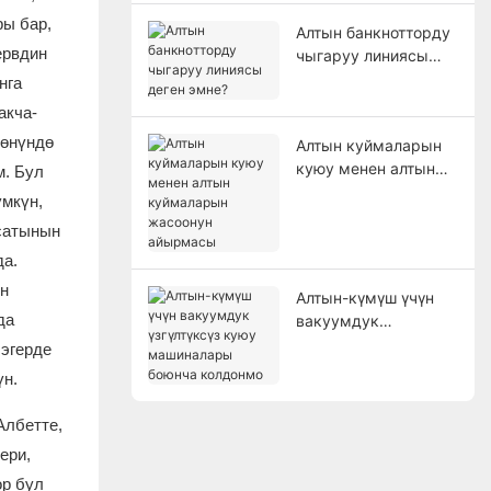
ры бар,
Алтын банкнотторду
ервдин
чыгаруу линиясы
деген эмне?
нга
акча-
жөнүндө
Алтын куймаларын
куюу менен алтын
м. Бул
куймаларын
үмкүн,
жасоонун айырмасы
ясатынын
да.
ын
Алтын-күмүш үчүн
да
вакуумдук
үзгүлтүксүз куюу
 эгерде
машиналары боюнча
үн.
колдонмо
Албетте,
ери,
ор бул