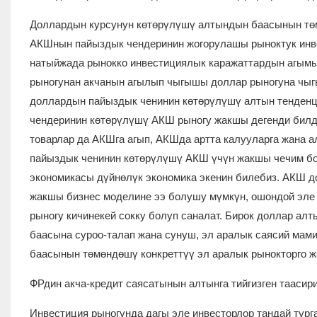
Доллардын курсунун көтөрүлүшү алтындын баасынын тө
АКШнын пайыздык чендеринин жогорулашы рыноктук инв
натыйжада рынокко инвестициялык каражаттардын агымы
рыногунан акчанын агылып чыгышы доллар рыногуна чыг
доллардын пайыздык ченинин көтөрүлүшү алтын тенденци
чендеринин көтөрүлүшү АКШ рыногу жакшы дегенди билдир
товарлар да АКШга агып, АКШда артта калууларга жана
пайыздык ченинин көтөрүлүшү АКШ үчүн жакшы чечим бо
экономикасы дүйнөлүк экономика экенин билебиз. АКШ 
жакшы бизнес моделине ээ болушу мүмкүн, ошондой эле 
рыногу кичинекей сокку болуп саналат. Бирок доллар ал
баасына суроо-талап жана сунуш, эл аралык саясий мами
баасынын төмөндөшү конкреттүү эл аралык рынокторго жа
ФРдин акча-кредит саясатынын алтынга тийгизген таасир
Инвестиция рыногунда дагы эле инвесторлор тандай тург