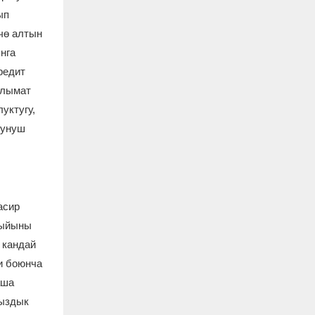
ып
чө алтын
нга
редит
алымат
уктугу,
сунуш
асир
жыйыны
 кандай
и боюнча
аша
йыздык