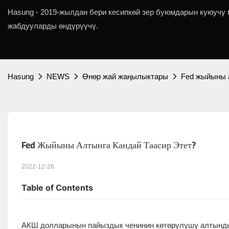
Hasung - 2019-жылдан бери кесипкөй зер буюмдарын куюучу
жабдууларды өндүрүүчү.
Hasung
NEWS
Өнөр жай жаңылыктары
Fed жыйыны а
Fed Жыйыны Алтынга Кандай Таасир Этет?
2022-12-26
Table of Contents
АКШ долларынын пайыздык ченинин көтөрүлүшү алтындын