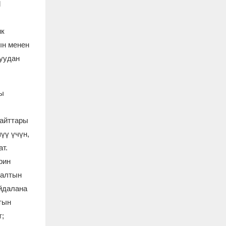
d
ик
ын менен
уудан
ы
сайттары
үү үчүн,
т.
рин
 алтын
айдалана
тын
т;