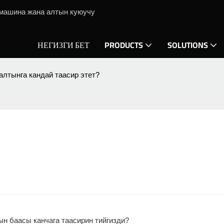
 машина жана алтын куюучу
НЕГИЗГИ БЕТ
PRODUCTS
SOLUTIONS
лтынга кандай таасир этет?
 баасы канчага таасирин тийгизди?