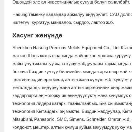
Ошондой эле ал инвестициялык сунуш болуп саналбайт.
Hasung төмөнкү кадамдар аркылуу өндүрүлөт: CAD долбоо
иштетүү, кургатуу, майдалоо, сырдоо, лактоо ж.б.
Хасунг жөнүндө
Shenzhen Hasung Precious Metals Equipment Co., Ltd. Кыт
жаткан Шэньчжэнь шаарында жайгашкан машина куруучу 
жайы үчүн жылытуу жана куюу жабдуулары тармагында те
боюнча биздин күчтүү билимибиз мындан ары өнөр жай ка
платина-родий эритмеси, алтын жана күмүш ж.б. куюу үчү
металлдарды өндүрүү жана алтын зергерчилик өнөр жайы
кардарларга эң жогорку ишенимдүүлүктү жана күнүмдүк 
технология лидери катары таанылганбыз. Биз сыймыктану
технология Кытайдагы эң мыкты. Биздин жабдуулар, Кыта
Mitsubishi, Panasonic, SMC, Simens, Schneider, Omron ж
колдонот. мештер, алтын күмүш куйма вакуумдук куюу ма