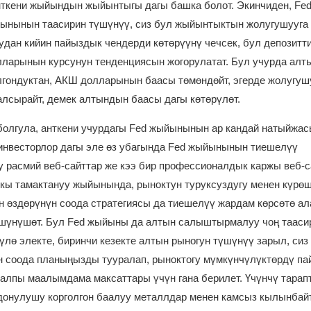
анткени жыйындын жыйынтыгы дагы башка болот. Экинчиден, Fe
ынынын таасирин түшүнүү, сиз бул жыйынтыктын жолугушууга
удан кийин пайыздык чендерди көтөрүүнү чечсек, бул депозитт
ларынын курсунун тенденциясын жогорулатат. Бул учурда алт
гондуктан, АКШ долларынын баасы төмөндөйт, эгерде жолугуш
алсырайт, демек алтындын баасы дагы көтөрүлөт.
олгула, анткени учурдагы Fed жыйынынын ар кандай натыйжас
 инвесторлор дагы эле өз убагында Fed жыйынынын тиешелүү
 расмий веб-сайттар же кээ бир профессионалдык каржы веб-
ы тамактануу жыйынында, рыноктун туруксуздугу менен күрөш
н өздөрүнүн соода стратегиясы да тиешелүү жардам көрсөтө ала
шүнүшөт. Бул Fed жыйыны да алтын салыштырмалуу чоң тааси
үлө электе, биринчи кезекте алтын рыногун түшүнүү зарыл, сиз
ан соода планыңызды тууралап, рыноктогу мүмкүнчүлүктөрдү п
алпы маалымдама максаттары үчүн гана берилет. Үчүнчү тарап
лдонулушу корголгон баалуу металлдар менен камсыз кылынбай