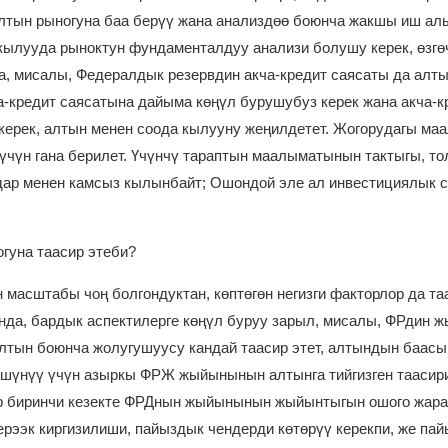
алтын рыногуна баа берүү жана анализдөө боюнча жакшы иш ал
 кылууда рыноктун фундаменталдуу анализи болушу керек, өзгө
а, мисалы, Федералдык резервдин акча-кредит саясаты да алты
ча-кредит саясатына дайыма көңүл бурушубуз керек жана акча-к
ерек, алтын менен соода кылууну жеңилдетет. Жогорудагы ма
үн гана берилет. Үчүнчү тараптын маалыматынын тактыгы, тол
дар менен камсыз кылынбайт; Ошондой эле ал инвестициялык 
гуна таасир этеби?
масштабы чоң болгондуктан, көптөгөн негизги факторлор да та
анда, бардык аспектилерге көңүл буруу зарыл, мисалы, ФРдин 
Алтын боюнча жолугушуусу кандай таасир этет, алтындын баасы
шүнүү үчүн азыркы ФРЖ жыйынынын алтынга тийгизген таасир
лор биринчи кезекте ФРДнын жыйынынын жыйынтыгын ошого жар
ерээк киргизилиши, пайыздык чендерди көтөрүү керекпи, же па