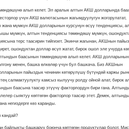
мөндөшүнө алып келет. Эл аралык алтын АКШ долларында баал
есторлор үчүн АКШ валютасынын жагымдуулугун жогорулатат,
 жана мүмкүн АКШ долларынын курсунун өсүү тенденциясы, а
ышы мүмкүн, алтын тенденциясы төмөндөшү мүмкүн, ошондукт
ясына терс таасирин тийгизет. Экинчи жагынан, АКШнын пайы
ет, ошондуктан доллар өсүп жатат, бирок ошол эле учурда кө
 алтындын баасынын төмөндөшүнө алып келет. АКШ долларынын
лгону менен, башка өлкөлөр үчүн бул башкача. Биз АКШнын
долларынын пайыздык ченинин көтөрүлүшү бүтүндөй каржы рын
тең салмактуулукту камсыз кылуучу ролду ойной алат, бирок 
тындын баасына таасир этүүчү факторлордун бири гана. Алтынд
лелер сыяктуу көптөгөн факторлор таасир этет. Демек, алтынд
на негиздерге көз каранды.
и кандай?
ан байлыкты башкаруу боюнча көптөгөн продуктулар болот. Ми