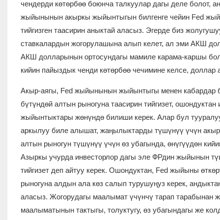
чендерди көтөрбөө боюнча талкуулар дагы деле болот, 
жыйынынын акыркы жыйынтыгын билгенге чейин Fed жый
тийгизген таасирин аныктай аласыз. Эгерде биз жолугушу
ставкалардын жогорулашына алып келет, ал эми АКШ дол
АКШ долларынын ортосундагы мамиле карама-каршы бол
кийин пайыздык ченди көтөрбөө чечимине келсе, доллар 
Акыр-аягы, Fed жыйынынын жыйынтыгы менен кабардар б
бүтүндөй алтын рыногуна таасирин тийгизет, ошондуктан
жыйынтыктары жөнүндө билиши керек. Алар бул тууралуу
аркылуу биле алышат, жаңылыктарды түшүнүү үчүн акырк
алтын рыногун түшүнүү үчүн өз убагында, өнүгүүдөн кийи
Азыркы учурда инвесторлор дагы эле ФРдин жыйынын тү
тийгизет деп айтуу керек. Ошондуктан, Fed жыйыны өткөр
рыногуна алдын ала көз салып турушуңуз керек, андыкт
аласыз. Жогорудагы маалымат үчүнчү тарап тарабынан ж
маалыматынын тактыгы, толуктугу, өз убагындагы же ко