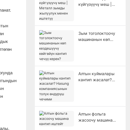
күйгүзүүчү меш |
анат.
Металл зымды
жылуулук менен
иштетүү
лтын
Зым тоголоктоочу
ан
машинанын көп
здык
кездешүүчү көйгөйүн
птөгөн
кантип чечүү керек?
огунда
Алтын куймалары
кантип жасалат?
алтындын
Hasung
ын
компаниясынын
ын
толук өндүрүш
чечими
Алтын фольга
жасоочу машина
кантип иштейт
салы,