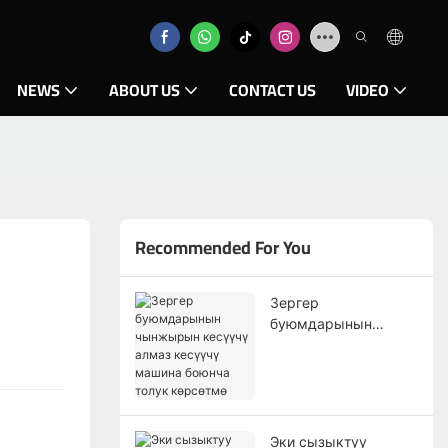
NEWS
ABOUT US
CONTACT US
VIDEO
Recommended For You
Зергер
буюмдарынын
чынжырын кесүүчү
алмаз кесүүчү
машина боюнча
толук көрсөтмө
Эки сызыктуу