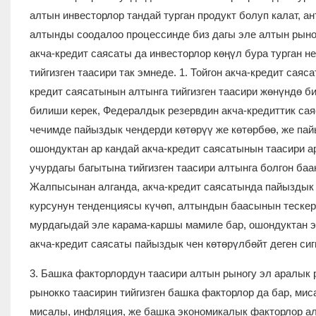
алтын инвесторлор тандай турган продукт болуп калат, 
алтынды соодалоо процессинде биз дагы эле алтын рыно
акча-кредит саясаты да инвесторлор көңүл бура турган н
тийгизген таасири так эмнеде. 1. Тойгон акча-кредит саяс
кредит саясатынын алтынга тийгизген таасири жөнүндө би
билиши керек, Федералдык резервдин акча-кредиттик са
чечимде пайыздык чендерди көтөрүү же көтөрбөө, же пай
ошондуктан ар кандай акча-кредит саясатынын таасири а
учурдагы багытына тийгизген таасири алтынга болгон баа
Жалпысынан алганда, акча-кредит саясатында пайыздык 
курсунун тенденциясы күчөп, алтындын баасынын теске
мурдагыдай эле карама-каршы мамиле бар, ошондуктан э
акча-кредит саясаты пайыздык чен көтөрүлбөйт деген си
3. Башка факторлордун таасири алтын рыногу эл аралык 
рынокко таасирин тийгизген башка факторлор да бар, мис
мисалы, инфляция, же башка экономикалык факторлор ал