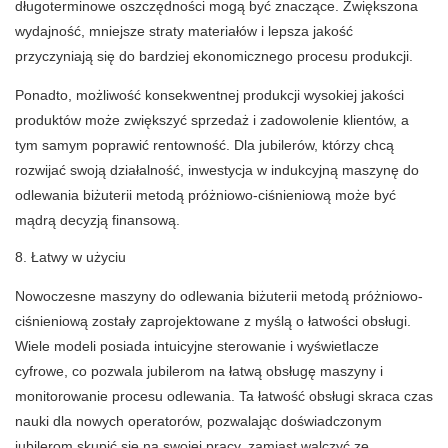
długoterminowe oszczędności mogą być znaczące. Zwiększona
wydajność, mniejsze straty materiałów i lepsza jakość
przyczyniają się do bardziej ekonomicznego procesu produkcji.
Ponadto, możliwość konsekwentnej produkcji wysokiej jakości
produktów może zwiększyć sprzedaż i zadowolenie klientów, a
tym samym poprawić rentowność. Dla jubilerów, którzy chcą
rozwijać swoją działalność, inwestycja w indukcyjną maszynę do
odlewania biżuterii metodą próżniowo-ciśnieniową może być
mądrą decyzją finansową.
8. Łatwy w użyciu
Nowoczesne maszyny do odlewania biżuterii metodą próżniowo-
ciśnieniową zostały zaprojektowane z myślą o łatwości obsługi.
Wiele modeli posiada intuicyjne sterowanie i wyświetlacze
cyfrowe, co pozwala jubilerom na łatwą obsługę maszyny i
monitorowanie procesu odlewania. Ta łatwość obsługi skraca czas
nauki dla nowych operatorów, pozwalając doświadczonym
jubilerom skupić się na swojej pracy, zamiast walczyć ze