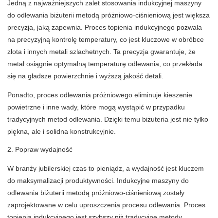
Jedną z najważniejszych zalet stosowania
indukcyjnej maszyny
do odlewania biżuterii metodą próżniowo-ciśnieniową
jest większa
precyzja, jaką zapewnia. Proces topienia indukcyjnego pozwala
na precyzyjną kontrolę temperatury, co jest kluczowe w obróbce
złota i innych metali szlachetnych. Ta precyzja gwarantuje, że
metal osiągnie optymalną temperaturę odlewania, co przekłada
się na gładsze powierzchnie i wyższą jakość detali.
Ponadto, proces odlewania próżniowego eliminuje kieszenie
powietrzne i inne wady, które mogą wystąpić w przypadku
tradycyjnych metod odlewania. Dzięki temu biżuteria jest nie tylko
piękna, ale i solidna konstrukcyjnie.
2. Popraw wydajność
W branży jubilerskiej czas to pieniądz, a wydajność jest kluczem
do maksymalizacji produktywności. Indukcyjne maszyny do
odlewania biżuterii metodą próżniowo-ciśnieniową zostały
zaprojektowane w celu uproszczenia procesu odlewania. Proces
topienia indukcyjnego jest szybszy niż tradycyjne metody,