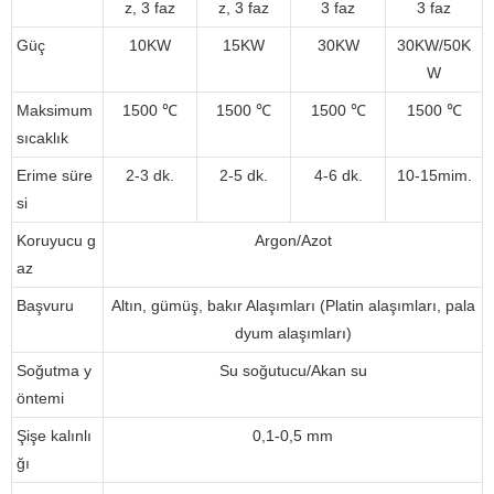
z, 3 faz
z, 3 faz
3 faz
3 faz
Güç
10KW
15KW
30KW
30KW/50K
W
Maksimum
1500 ℃
1500 ℃
1500 ℃
1500 ℃
sıcaklık
Erime süre
2-3 dk.
2-5 dk.
4-6 dk.
10-15mim.
si
Koruyucu g
Argon/Azot
az
Başvuru
Altın, gümüş, bakır Alaşımları (Platin alaşımları, pala
dyum alaşımları)
Soğutma y
Su soğutucu/Akan su
öntemi
Şişe kalınlı
0,1-0,5 mm
ğı