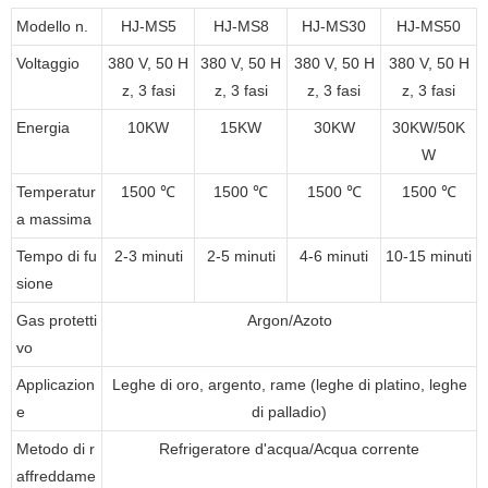
Modello n.
HJ-MS5
HJ-MS8
HJ-MS30
HJ-MS50
Voltaggio
380 V, 50 H
380 V, 50 H
380 V, 50 H
380 V, 50 H
z, 3 fasi
z, 3 fasi
z, 3 fasi
z, 3 fasi
Energia
10KW
15KW
30KW
30KW/50K
W
Temperatur
1500 ℃
1500 ℃
1500 ℃
1500 ℃
a massima
Tempo di fu
2-3 minuti
2-5 minuti
4-6 minuti
10-15 minuti
sione
Gas protetti
Argon/Azoto
vo
Applicazion
Leghe di oro, argento, rame (leghe di platino, leghe
e
di palladio)
Metodo di r
Refrigeratore d'acqua/Acqua corrente
affreddame