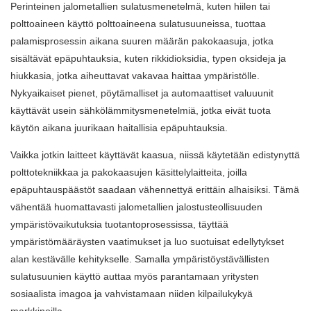
Perinteinen jalometallien sulatusmenetelmä, kuten hiilen tai
polttoaineen käyttö polttoaineena sulatusuuneissa, tuottaa
palamisprosessin aikana suuren määrän pakokaasuja, jotka
sisältävät epäpuhtauksia, kuten rikkidioksidia, typen oksideja ja
hiukkasia, jotka aiheuttavat vakavaa haittaa ympäristölle.
Nykyaikaiset pienet, pöytämalliset ja automaattiset valuuunit
käyttävät usein sähkölämmitysmenetelmiä, jotka eivät tuota
käytön aikana juurikaan haitallisia epäpuhtauksia.
Vaikka jotkin laitteet käyttävät kaasua, niissä käytetään edistynyttä
polttotekniikkaa ja pakokaasujen käsittelylaitteita, joilla
epäpuhtauspäästöt saadaan vähennettyä erittäin alhaisiksi. Tämä
vähentää huomattavasti jalometallien jalostusteollisuuden
ympäristövaikutuksia tuotantoprosessissa, täyttää
ympäristömääräysten vaatimukset ja luo suotuisat edellytykset
alan kestävälle kehitykselle. Samalla ympäristöystävällisten
sulatusuunien käyttö auttaa myös parantamaan yritysten
sosiaalista imagoa ja vahvistamaan niiden kilpailukykyä