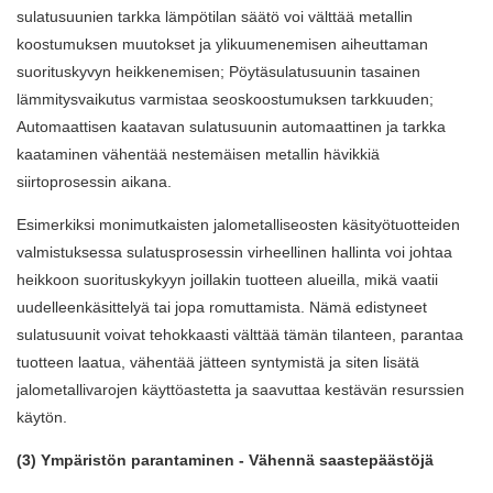
sulatusuunien tarkka lämpötilan säätö voi välttää metallin
koostumuksen muutokset ja ylikuumenemisen aiheuttaman
suorituskyvyn heikkenemisen; Pöytäsulatusuunin tasainen
lämmitysvaikutus varmistaa seoskoostumuksen tarkkuuden;
Automaattisen kaatavan sulatusuunin automaattinen ja tarkka
kaataminen vähentää nestemäisen metallin hävikkiä
siirtoprosessin aikana.
Esimerkiksi monimutkaisten jalometalliseosten käsityötuotteiden
valmistuksessa sulatusprosessin virheellinen hallinta voi johtaa
heikkoon suorituskykyyn joillakin tuotteen alueilla, mikä vaatii
uudelleenkäsittelyä tai jopa romuttamista. Nämä edistyneet
sulatusuunit voivat tehokkaasti välttää tämän tilanteen, parantaa
tuotteen laatua, vähentää jätteen syntymistä ja siten lisätä
jalometallivarojen käyttöastetta ja saavuttaa kestävän resurssien
käytön.
(3) Ympäristön parantaminen - Vähennä saastepäästöjä