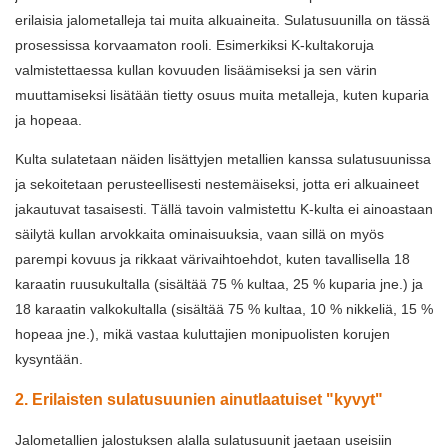
erilaisia ​​jalometalleja tai muita alkuaineita. Sulatusuunilla on tässä
prosessissa korvaamaton rooli. Esimerkiksi K-kultakoruja
valmistettaessa kullan kovuuden lisäämiseksi ja sen värin
muuttamiseksi lisätään tietty osuus muita metalleja, kuten kuparia
ja hopeaa.
Kulta sulatetaan näiden lisättyjen metallien kanssa sulatusuunissa
ja sekoitetaan perusteellisesti nestemäiseksi, jotta eri alkuaineet
jakautuvat tasaisesti. Tällä tavoin valmistettu K-kulta ei ainoastaan
​​säilytä kullan arvokkaita ominaisuuksia, vaan sillä on myös
parempi kovuus ja rikkaat värivaihtoehdot, kuten tavallisella 18
karaatin ruusukultalla (sisältää 75 % kultaa, 25 % kuparia jne.) ja
18 karaatin valkokultalla (sisältää 75 % kultaa, 10 % nikkeliä, 15 %
hopeaa jne.), mikä vastaa kuluttajien monipuolisten korujen
kysyntään.
2. Erilaisten sulatusuunien ainutlaatuiset "kyvyt"
Jalometallien jalostuksen alalla sulatusuunit jaetaan useisiin