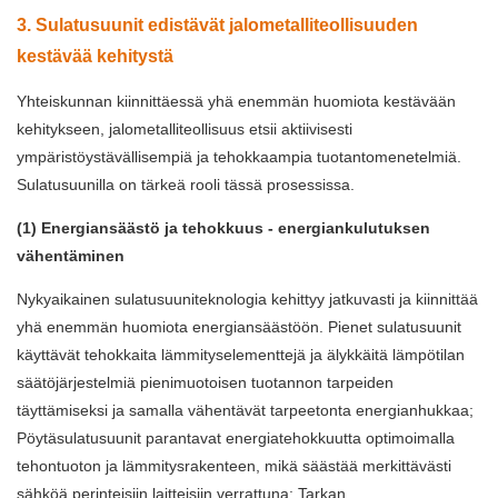
3. Sulatusuunit edistävät jalometalliteollisuuden
kestävää kehitystä
Yhteiskunnan kiinnittäessä yhä enemmän huomiota kestävään
kehitykseen, jalometalliteollisuus etsii aktiivisesti
ympäristöystävällisempiä ja tehokkaampia tuotantomenetelmiä.
Sulatusuunilla on tärkeä rooli tässä prosessissa.
(1) Energiansäästö ja tehokkuus - energiankulutuksen
vähentäminen
Nykyaikainen sulatusuuniteknologia kehittyy jatkuvasti ja kiinnittää
yhä enemmän huomiota energiansäästöön. Pienet sulatusuunit
käyttävät tehokkaita lämmityselementtejä ja älykkäitä lämpötilan
säätöjärjestelmiä pienimuotoisen tuotannon tarpeiden
täyttämiseksi ja samalla vähentävät tarpeetonta energianhukkaa;
Pöytäsulatusuunit parantavat energiatehokkuutta optimoimalla
tehontuoton ja lämmitysrakenteen, mikä säästää merkittävästi
sähköä perinteisiin laitteisiin verrattuna; Tarkan