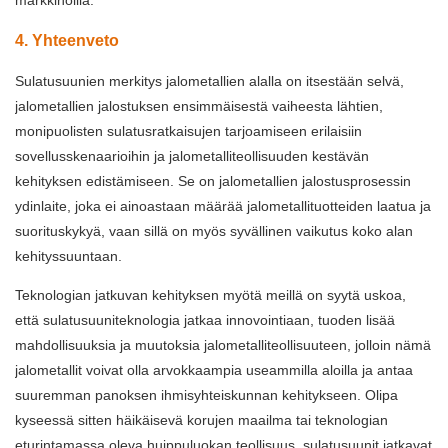
markkinoilla.
4. Yhteenveto
Sulatusuunien merkitys jalometallien alalla on itsestään selvä,
jalometallien jalostuksen ensimmäisestä vaiheesta lähtien,
monipuolisten sulatusratkaisujen tarjoamiseen erilaisiin
sovellusskenaarioihin ja jalometalliteollisuuden kestävän
kehityksen edistämiseen. Se on jalometallien jalostusprosessin
ydinlaite, joka ei ainoastaan ​​määrää jalometallituotteiden laatua ja
suorituskykyä, vaan sillä on myös syvällinen vaikutus koko alan
kehityssuuntaan.
Teknologian jatkuvan kehityksen myötä meillä on syytä uskoa,
että sulatusuuniteknologia jatkaa innovointiaan, tuoden lisää
mahdollisuuksia ja muutoksia jalometalliteollisuuteen, jolloin nämä
jalometallit voivat olla arvokkaampia useammilla aloilla ja antaa
suuremman panoksen ihmisyhteiskunnan kehitykseen. Olipa
kyseessä sitten häikäisevä korujen maailma tai teknologian
eturintamassa oleva huippuluokan teollisuus, sulatusuunit jatkavat