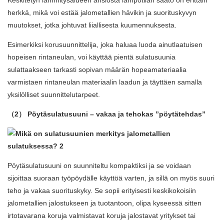
Keskitetyn lämmitysalueen ansiosta lämpötilan säätö on erittäin
herkkä, mikä voi estää jalometallien hävikin ja suorituskyvyn
muutokset, jotka johtuvat liiallisesta kuumennuksesta.
Esimerkiksi korusuunnittelija, joka haluaa luoda ainutlaatuisen
hopeisen rintaneulan, voi käyttää pientä sulatusuunia
sulattaakseen tarkasti sopivan määrän hopeamateriaalia
varmistaen rintaneulan materiaalin laadun ja täyttäen samalla
yksilölliset suunnittelutarpeet.
（2）
Pöytäsulatusuuni
– vakaa ja tehokas ”pöytätehdas”
Pöytäsulatusuuni on suunniteltu kompaktiksi ja se voidaan
sijoittaa suoraan työpöydälle käyttöä varten, ja sillä on myös suuri
teho ja vakaa suorituskyky. Se sopii erityisesti keskikokoisiin
jalometallien jalostukseen ja tuotantoon, olipa kyseessä sitten
irtotavarana koruja valmistavat koruja jalostavat yritykset tai