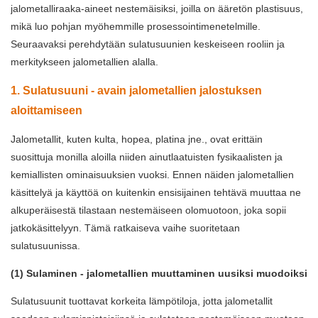
jalometalliraaka-aineet nestemäisiksi, joilla on ääretön plastisuus,
mikä luo pohjan myöhemmille prosessointimenetelmille.
Seuraavaksi perehdytään sulatusuunien keskeiseen rooliin ja
merkitykseen jalometallien alalla.
1. Sulatusuuni - avain jalometallien jalostuksen
aloittamiseen
Jalometallit, kuten kulta, hopea, platina jne., ovat erittäin
suosittuja monilla aloilla niiden ainutlaatuisten fysikaalisten ja
kemiallisten ominaisuuksien vuoksi. Ennen näiden jalometallien
käsittelyä ja käyttöä on kuitenkin ensisijainen tehtävä muuttaa ne
alkuperäisestä tilastaan ​​nestemäiseen olomuotoon, joka sopii
jatkokäsittelyyn. Tämä ratkaiseva vaihe suoritetaan
sulatusuunissa.
(1) Sulaminen - jalometallien muuttaminen uusiksi muodoiksi
Sulatusuunit tuottavat korkeita lämpötiloja, jotta jalometallit