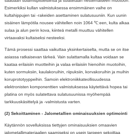
saadaan sulamispisteisiinsä ja sulatetaan nestemäiseen muotoon.
Esimerkiksi kullan valmistuksessa ensimmäinen vaihe on
kultahippujen tai -rakeiden asettaminen sulatusuuniin. Kun uunin
sisäinen lämpötila nousee vähitellen noin 1064 ℃:een, kulta alkaa
sulaa ja alun perin kova, kiinteä metalli muuttuu vähitellen
virtaavaksi kultaiseksi nesteeksi.
Tämä prosessi saattaa vaikuttaa yksinkertaiselta, mutta se on itse
asiassa ratkaisevan tärkeä. Vain sulattamalla kultaa voidaan se
kaataa erilaisiin muotteihin ja valaa erilaisiin hienoihin muotoihin,
kuten sormuksiin, kaulakoruihin, riipuksiin, korvakoruihin ja muihin
koruprototyyppeihin. Samoin elektroniikkateollisuudessa
elektronisten komponenttien valmistuksessa käytettävä hopea tai
platina on myös sulatettava sulatusuunissa myöhempää
tarkkuuskäsittelyä ja -valmistusta varten.
(2) Sekoittaminen - Jalometallien ominaisuuksien optimointi
Käytännön sovelluksissa tiettyjen ominaisuuksien omaavien
jalometallimateriaalien saamiseksi on usein tarpeen sekoittaa