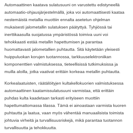
Automaattinen kaatava sulatusuuni on varustettu edistyneellä
automaatio-ohjausjärjestelmällä, joka voi automaattisesti kaataa
nestemäistä metallia muottiin ennalta asetetun ohjelman
mukaisesti jalometallin sulatuksen päätyttyä. Tyhjiössä tai
inerttikaasulla suojatussa ympäristössä toimiva uuni voi
tehokkaasti estää metallin hapettumisen ja parantaa
huomattavasti jalometallien puhtautta. Sitä käytetään yleisesti
huippuluokan korujen tuotannossa, tarkkuuselektroniikan
komponenttien valmistuksessa, tieteellisissä tutkimuksissa ja
muilla aloilla, jotka vaativat erittäin korkeaa metallin puhtautta.
Korkealaatuisten, räätälöityjen kultakellokuorien valmistuksessa
automaattinen kaatamissulatusuuni varmistaa, että erittäin
puhdas kulta kaadetaan tarkasti erityiseen muottiin
hapettumattomassa tilassa. Tämä ei ainoastaan ​​varmista kuoren
puhtautta ja laatua, vaan myös vähentää manuaalisista toimista
johtuvia virheitä ja turvallisuusriskejä, mikä parantaa tuotannon
turvallisuutta ja tehokkuutta.