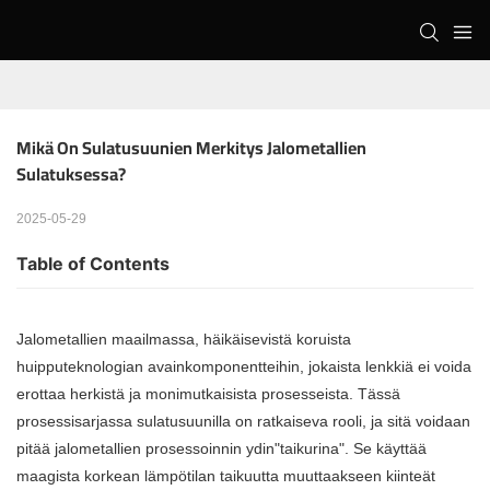
Mikä On Sulatusuunien Merkitys Jalometallien 
Sulatuksessa?
2025-05-29
Table of Contents
Jalometallien maailmassa, häikäisevistä koruista
huipputeknologian avainkomponentteihin, jokaista lenkkiä ei voida
erottaa herkistä ja monimutkaisista prosesseista. Tässä
prosessisarjassa sulatusuunilla on ratkaiseva rooli, ja sitä voidaan
pitää jalometallien prosessoinnin ydin"taikurina". Se käyttää
maagista korkean lämpötilan taikuutta muuttaakseen kiinteät