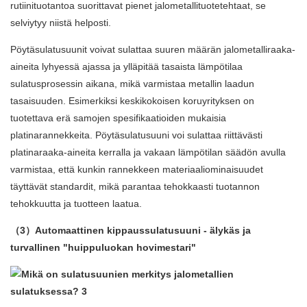
rutiinituotantoa suorittavat pienet jalometallituotetehtaat, se
selviytyy niistä helposti.
Pöytäsulatusuunit voivat sulattaa suuren määrän jalometalliraaka-
aineita lyhyessä ajassa ja ylläpitää tasaista lämpötilaa
sulatusprosessin aikana, mikä varmistaa metallin laadun
tasaisuuden. Esimerkiksi keskikokoisen koruyrityksen on
tuotettava erä samojen spesifikaatioiden mukaisia ​​
platinarannekkeita. Pöytäsulatusuuni voi sulattaa riittävästi
platinaraaka-aineita kerralla ja vakaan lämpötilan säädön avulla
varmistaa, että kunkin rannekkeen materiaaliominaisuudet
täyttävät standardit, mikä parantaa tehokkaasti tuotannon
tehokkuutta ja tuotteen laatua.
（3）
Automaattinen kippaussulatusuuni
- älykäs ja
turvallinen "huippuluokan hovimestari"