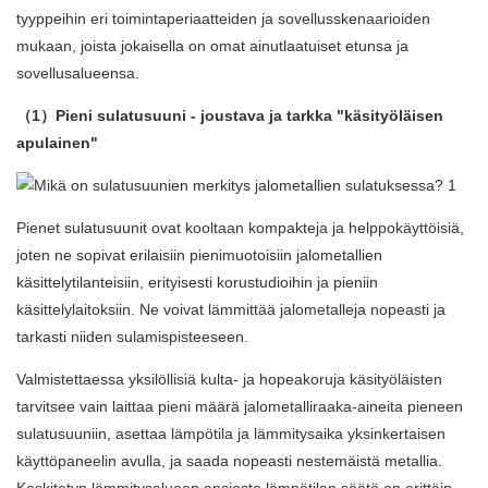
tyyppeihin eri toimintaperiaatteiden ja sovellusskenaarioiden
mukaan, joista jokaisella on omat ainutlaatuiset etunsa ja
sovellusalueensa.
（1）
Pieni sulatusuuni
- joustava ja tarkka "käsityöläisen
apulainen"
Pienet sulatusuunit ovat kooltaan kompakteja ja helppokäyttöisiä,
joten ne sopivat erilaisiin pienimuotoisiin jalometallien
käsittelytilanteisiin, erityisesti korustudioihin ja pieniin
käsittelylaitoksiin. Ne voivat lämmittää jalometalleja nopeasti ja
tarkasti niiden sulamispisteeseen.
Valmistettaessa yksilöllisiä kulta- ja hopeakoruja käsityöläisten
tarvitsee vain laittaa pieni määrä jalometalliraaka-aineita pieneen
sulatusuuniin, asettaa lämpötila ja lämmitysaika yksinkertaisen
käyttöpaneelin avulla, ja saada nopeasti nestemäistä metallia.