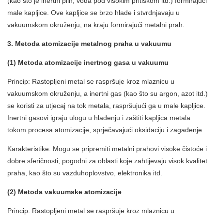
(kao što je inertni plin, voda pod visokim pritiskom itd.) formirajući
male kapljice. Ove kapljice se brzo hlade i stvrdnjavaju u
vakuumskom okruženju, na kraju formirajući metalni prah.
3. Metoda atomizacije metalnog praha u vakuumu
(1) Metoda atomizacije inertnog gasa u vakuumu
Princip: Rastopljeni metal se raspršuje kroz mlaznicu u
vakuumskom okruženju, a inertni gas (kao što su argon, azot itd.)
se koristi za utjecaj na tok metala, raspršujući ga u male kapljice.
Inertni gasovi igraju ulogu u hlađenju i zaštiti kapljica metala
tokom procesa atomizacije, sprječavajući oksidaciju i zagađenje.
Karakteristike: Mogu se pripremiti metalni prahovi visoke čistoće i
dobre sferičnosti, pogodni za oblasti koje zahtijevaju visok kvalitet
praha, kao što su vazduhoplovstvo, elektronika itd.
(2) Metoda vakuumske atomizacije
Princip: Rastopljeni metal se raspršuje kroz mlaznicu u