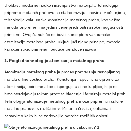
U oblasti moderne nauke i inženjerstva materijala, tehnologija
pripreme metalnih prahova se stalno razvija i inovira. Među njima,
tehnologija vakuumske atomizacije metalnog praha, kao važna
metoda pripreme, ima jedinstvene prednosti i široke mogućnosti
primjene. Ovaj članak će se baviti konceptom vakuumske
atomizacije metalnog praha, uključujući njene principe, metode,
karakteristike, primjenu i buduće trendove razvoja.
1. Pregled
tehnologije atomizacije metalnog praha
Atomizacija metalnog praha je proces pretvaranja rastopljenog
metala u fine čestice praha. Korištenjem specifične opreme za
atomizaciju, tečni metal se disperguje u sitne kapljice, koje se
brzo stvrdnjavaju tokom procesa hlađenja i formiraju metalni prah.
Tehnologija atomizacije metalnog praha može pripremiti različite
metalne prahove s različitim veličinama čestica, oblicima i
sastavima kako bi se zadovoljile potrebe različitih oblasti.