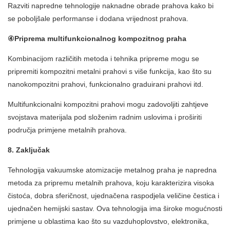
Razviti napredne tehnologije naknadne obrade prahova kako bi
se poboljšale performanse i dodana vrijednost prahova.
④Priprema multifunkcionalnog kompozitnog praha
Kombinacijom različitih metoda i tehnika pripreme mogu se
pripremiti kompozitni metalni prahovi s više funkcija, kao što su
nanokompozitni prahovi, funkcionalno graduirani prahovi itd.
Multifunkcionalni kompozitni prahovi mogu zadovoljiti zahtjeve
svojstava materijala pod složenim radnim uslovima i proširiti
područja primjene metalnih prahova.
8. Zaključak
Tehnologija vakuumske atomizacije metalnog praha je napredna
metoda za pripremu metalnih prahova, koju karakterizira visoka
čistoća, dobra sferičnost, ujednačena raspodjela veličine čestica i
ujednačen hemijski sastav. Ova tehnologija ima široke mogućnosti
primjene u oblastima kao što su vazduhoplovstvo, elektronika,