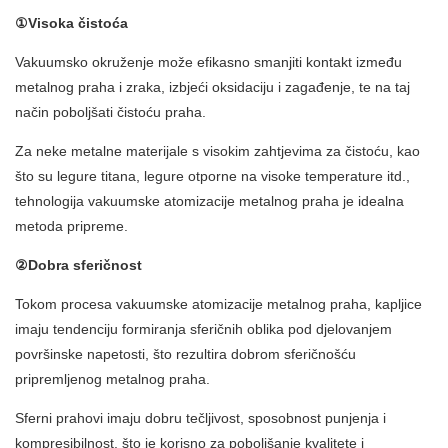
①Visoka čistoća
Vakuumsko okruženje može efikasno smanjiti kontakt između
metalnog praha i zraka, izbjeći oksidaciju i zagađenje, te na taj
način poboljšati čistoću praha.
Za neke metalne materijale s visokim zahtjevima za čistoću, kao
što su legure titana, legure otporne na visoke temperature itd.,
tehnologija vakuumske atomizacije metalnog praha je idealna
metoda pripreme.
②Dobra sferičnost
Tokom procesa vakuumske atomizacije metalnog praha, kapljice
imaju tendenciju formiranja sferičnih oblika pod djelovanjem
površinske napetosti, što rezultira dobrom sferičnošću
pripremljenog metalnog praha.
Sferni prahovi imaju dobru tečljivost, sposobnost punjenja i
kompresibilnost, što je korisno za poboljšanje kvalitete i