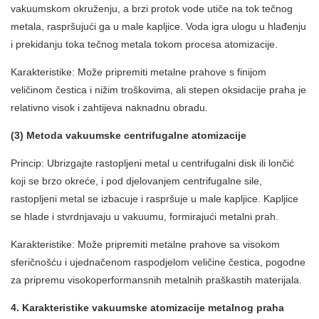
vakuumskom okruženju, a brzi protok vode utiče na tok tečnog
metala, raspršujući ga u male kapljice. Voda igra ulogu u hlađenju
i prekidanju toka tečnog metala tokom procesa atomizacije.
Karakteristike: Može pripremiti metalne prahove s finijom
veličinom čestica i nižim troškovima, ali stepen oksidacije praha je
relativno visok i zahtijeva naknadnu obradu.
(3) Metoda vakuumske centrifugalne atomizacije
Princip: Ubrizgajte rastopljeni metal u centrifugalni disk ili lončić
koji se brzo okreće, i pod djelovanjem centrifugalne sile,
rastopljeni metal se izbacuje i raspršuje u male kapljice. Kapljice
se hlade i stvrdnjavaju u vakuumu, formirajući metalni prah.
Karakteristike: Može pripremiti metalne prahove sa visokom
sferičnošću i ujednačenom raspodjelom veličine čestica, pogodne
za pripremu visokoperformansnih metalnih praškastih materijala.
4. Karakteristike vakuumske atomizacije metalnog praha