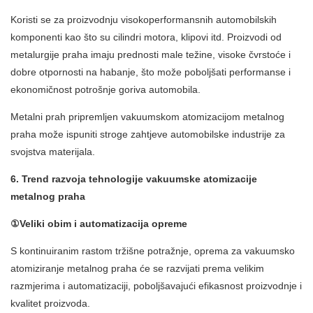
Koristi se za proizvodnju visokoperformansnih automobilskih
komponenti kao što su cilindri motora, klipovi itd. Proizvodi od
metalurgije praha imaju prednosti male težine, visoke čvrstoće i
dobre otpornosti na habanje, što može poboljšati performanse i
ekonomičnost potrošnje goriva automobila.
Metalni prah pripremljen vakuumskom atomizacijom metalnog
praha može ispuniti stroge zahtjeve automobilske industrije za
svojstva materijala.
6. Trend razvoja tehnologije vakuumske atomizacije
metalnog praha
①Veliki obim i automatizacija opreme
S kontinuiranim rastom tržišne potražnje, oprema za vakuumsko
atomiziranje metalnog praha će se razvijati prema velikim
razmjerima i automatizaciji, poboljšavajući efikasnost proizvodnje i
kvalitet proizvoda.