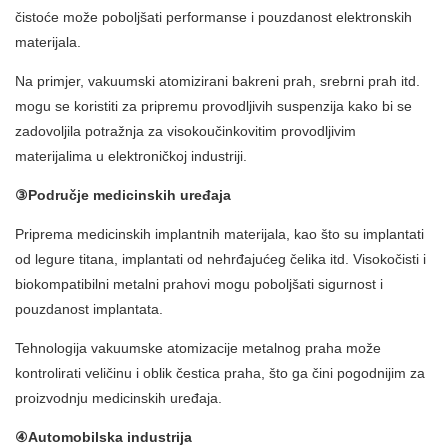
čistoće može poboljšati performanse i pouzdanost elektronskih
materijala.
Na primjer, vakuumski atomizirani bakreni prah, srebrni prah itd.
mogu se koristiti za pripremu provodljivih suspenzija kako bi se
zadovoljila potražnja za visokoučinkovitim provodljivim
materijalima u elektroničkoj industriji.
③Područje medicinskih uređaja
Priprema medicinskih implantnih materijala, kao što su implantati
od legure titana, implantati od nehrđajućeg čelika itd. Visokočisti i
biokompatibilni metalni prahovi mogu poboljšati sigurnost i
pouzdanost implantata.
Tehnologija vakuumske atomizacije metalnog praha može
kontrolirati veličinu i oblik čestica praha, što ga čini pogodnijim za
proizvodnju medicinskih uređaja.
④Automobilska industrija