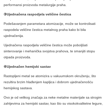
performansi proizvoda metalurgije praha.
③Ujednačena raspodjela veličine čestica
Podešavanjem parametara atomizacije, može se kontrolisati
raspodela veličine čestica metalnog praha kako bi bila
ujednačenija.
Ujednačena raspodjela veličine čestica može poboljšati
sinterovanje i mehanička svojstva prahova, te smanjiti stopu
otpada proizvoda.
④Ujednačen hemijski sastav
Rastopljeni metal se atomizira u vakuumskom okruženju, što
rezultira brzim hlađenjem kapljica i dobrom ujednačenošću
hemijskog sastava.
Ovo je od velikog značaja za neke metalne materijale sa strogim
zahtjevima za hemijski sastav, kao što su visokokvalitetne legure,