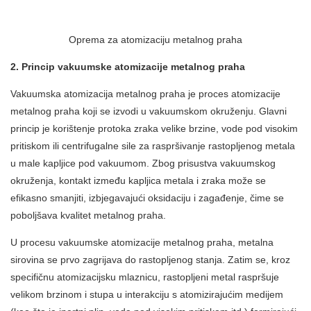
Oprema za atomizaciju metalnog praha
2. Princip vakuumske atomizacije metalnog praha
Vakuumska atomizacija metalnog praha je proces atomizacije
metalnog praha koji se izvodi u vakuumskom okruženju. Glavni
princip je korištenje protoka zraka velike brzine, vode pod visokim
pritiskom ili centrifugalne sile za raspršivanje rastopljenog metala
u male kapljice pod vakuumom. Zbog prisustva vakuumskog
okruženja, kontakt između kapljica metala i zraka može se
efikasno smanjiti, izbjegavajući oksidaciju i zagađenje, čime se
poboljšava kvalitet metalnog praha.
U procesu vakuumske atomizacije metalnog praha, metalna
sirovina se prvo zagrijava do rastopljenog stanja. Zatim se, kroz
specifičnu atomizacijsku mlaznicu, rastopljeni metal raspršuje
velikom brzinom i stupa u interakciju s atomizirajućim medijem