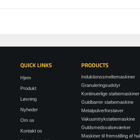
QUICK LINKS
PRODUCTS
Induktionssmeltemaskiner
Hjem
Granuleringsudstyr
Produkt
Kontinuerlige støbemaskiner
Løsning
Guldbarrer støbemaskine
Nyheder
Metalpulverforstøver
Vakuumtrykstøbemaskine
Om os
Guldsmedsvalseværker
Kontakt os
Maskiner til fremstilling af hu