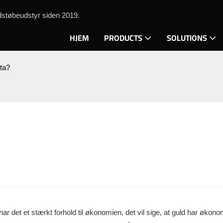
støbeudstyr siden 2019.
HJEM
PRODUCTS
SOLUTIONS
uta?
 har det et stærkt forhold til økonomien, det vil sige, at guld har økon