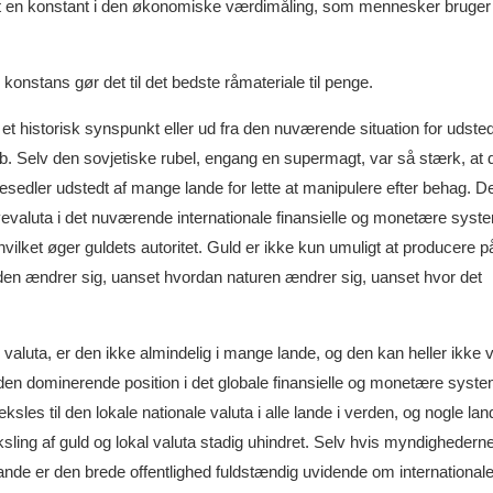
vet en konstant i den økonomiske værdimåling, som mennesker bruger t
onstans gør det til det bedste råmateriale til penge.
 et historisk synspunkt eller ud fra den nuværende situation for udste
e løb. Selv den sovjetiske rubel, engang en supermagt, var så stærk, at 
esedler udstedt af mange lande for lette at manipulere efter behag. 
rvevaluta i det nuværende internationale finansielle og monetære syste
vilket øger guldets autoritet. Guld er ikke kun umuligt at producere p
rden ændrer sig, uanset hvordan naturen ændrer sig, uanset hvor det
 valuta, er den ikke almindelig i mange lande, og den kan heller ikke v
 den dominerende position i det globale finansielle og monetære syste
sles til den lokale nationale valuta i alle lande i verden, og nogle land
ksling af guld og lokal valuta stadig uhindret. Selv hvis myndighedern
e lande er den brede offentlighed fuldstændig uvidende om international