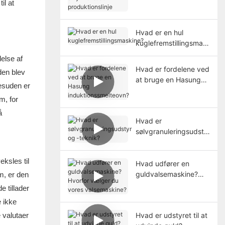
produktionslinje
il at
Hvad er en hul
kuglefremstillingsmas
kine?
delse af
Hvad er fordelene ved
den blev
at bruge en Hasung
Desuden er
induktionssmelteovn?
m, for
å
Hvad er
sølvgranuleringsudsty
r og -teknik?
eksles til
Hvad udfører en
guldvalsemaskine?
m, er den
Hvorfor vælger du
e tillader
vores valsemaskine?
e ikke
e valutaer
Hvad er udstyret til at