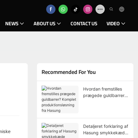
NEWS
ABOUT US
CONTACT US
VIDEO
Recommended For You
Hvordan fremstilles
prægede guldbarrer?
Komplet
produktionsløsning fra
Hasung
Detaljeret forklaring af
omiske
Hasung smykkekæde