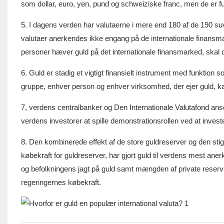
som dollar, euro, yen, pund og schweiziske franc, men de er fu
5. I dagens verden har valutaerne i mere end 180 af de 190 suve
valutaer anerkendes ikke engang på de internationale finansm
personer hæver guld på det internationale finansmarked, skal
6. Guld er stadig et vigtigt finansielt instrument med funktion 
gruppe, enhver person og enhver virksomhed, der ejer guld, ka
7, verdens centralbanker og Den Internationale Valutafond anser 
verdens investorer at spille demonstrationsrollen ved at invest
8. Den kombinerede effekt af de store guldreserver og den sti
købekraft for guldreserver, har gjort guld til verdens mest anerke
og befolkningens jagt på guld samt mængden af ​​private reserv
regeringernes købekraft.