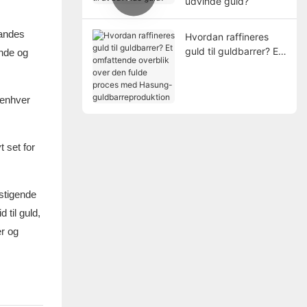
udvinde guld?
landes
Hvordan raffineres
guld til guldbarrer? Et
ande og
omfattende overblik
over den fulde proces
med Hasung-
 enhver
guldbarreproduktion
t set for
 stigende
 til guld,
er og