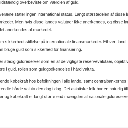
ldstændig overbeviste om værdien af ​​guld.
ræne stater ingen international status. Langt størstedelen af ​​disse 
arkeder. Men hvis disse landes valutaer ikke anerkendes, og disse l
 det anerkendes af markedet.
som sikkerhedsstillelse på internationale finansmarkeder. Ethvert land,
n bruge guld som sikkerhed for finansiering.
stadig guldreserver som en af ​​de vigtigste reservevalutaer, objektiv
ere i guld, rollen som guldgodkendelse i hård valuta.
gende købekraft hos befolkningen i alle lande, samt centralbankernes
ndte hårde valuta den dag i dag. Det asiatiske folk har en naturlig tillid
er og købekraft er langt større end mængden af ​​nationale guldreserv