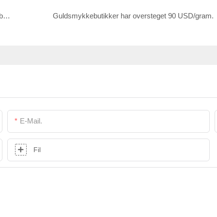
Hasung deltager i Bangkoks smykkemesse i september 2023 den 6.-10. september.
Guldsmykkebutikker har oversteget 90 USD/gram.
E-Mail.
Fil