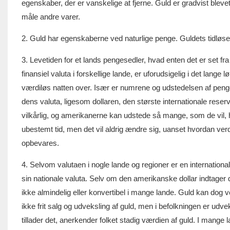
egenskaber, der er vanskelige at fjerne. Guld er gradvist ble
måle andre varer.
2. Guld har egenskaberne ved naturlige penge. Guldets tidløse k
3. Levetiden for et lands pengesedler, hvad enten det er set fra
finansiel valuta i forskellige lande, er uforudsigelig i det lang
værdiløs natten over. Især er numrene og udstedelsen af ​​peng
dens valuta, ligesom dollaren, den største internationale rese
vilkårlig, og amerikanerne kan udstede så mange, som de vil, h
ubestemt tid, men det vil aldrig ændre sig, uanset hvordan ve
opbevares.
4. Selvom valutaen i nogle lande og regioner er en international
sin nationale valuta. Selv om den amerikanske dollar indtager
ikke almindelig eller konvertibel i mange lande. Guld kan dog vek
ikke frit salg og udveksling af guld, men i befolkningen er udve
tillader det, anerkender folket stadig værdien af ​​guld. I mang