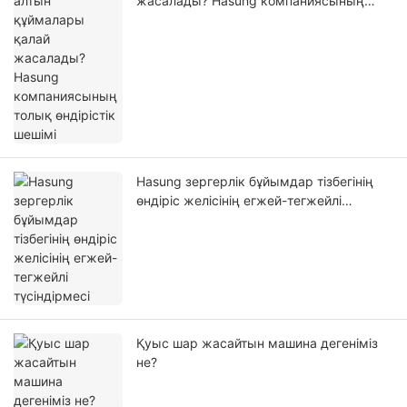
жасалады? Hasung компаниясының
толық өндірістік шешімі
Hasung зергерлік бұйымдар тізбегінің
өндіріс желісінің егжей-тегжейлі
түсіндірмесі
Қуыс шар жасайтын машина дегеніміз
не?