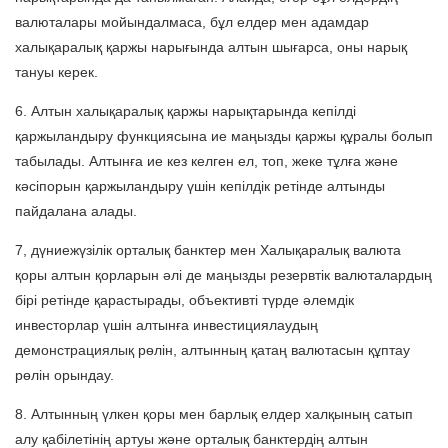
валюталары мойындалмаса, бұл елдер мен адамдар
халықаралық қаржы нарығында алтын шығарса, оны нарық
тануы керек.
6. Алтын халықаралық қаржы нарықтарында кепілді
қаржыландыру функциясына ие маңызды қаржы құралы болып
табылады. Алтынға ие кез келген ел, топ, жеке тұлға және
кәсіпорын қаржыландыру үшін кепілдік ретінде алтынды
пайдалана алады.
7, дүниежүзілік орталық банктер мен Халықаралық валюта
қоры алтын қорларын әлі де маңызды резервтік валюталардың
бірі ретінде қарастырады, объективті түрде әлемдік
инвесторлар үшін алтынға инвестициялаудың
демонстрациялық рөлін, алтынның қатаң валютасын құптау
рөлін орындау.
8. Алтынның үлкен қоры мен барлық елдер халқының сатып
алу қабілетінің артуы және орталық банктердің алтын