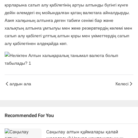
қорларына сатып алу қабілетінің артуы алтынды бүгінгі күнге
дейін әлемдегі ең мойындалған қатаң валютаға айналдырды.
Азия халқының алтынға деген табиғи сенімі бар және
халықтың алтынға ұмтылуы мен жеке резервтердің көлемі мен
сатып алу қабілеті ұлттық алтын қоры мен үкіметтердің сатып
алу қабілетінен әлдеқайда көп.
алдын ала
Келесі
Recommended For You
Саңылау алтын құймалары қалай