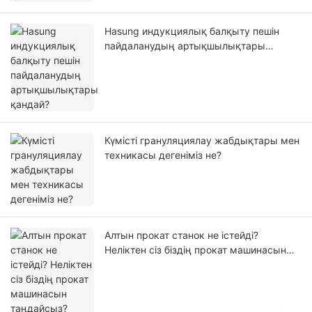
Hasung индукциялық балқыту пешін
пайдаланудың артықшылықтары
қандай?
Күмісті грануляциялау жабдықтары мен
техникасы дегеніміз не?
Алтын прокат станок не істейді?
Неліктен сіз біздің прокат машинасын
таңдайсыз?