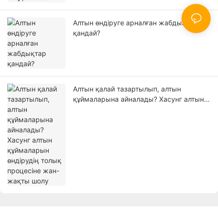
Алтын өндіруге арналған жабдықтар
қандай?
Алтын қалай тазартылып, алтын
құймаларына айналады? Хасунг алтын
құймаларын өндірудің толық процесіне
жан-жақты шолу