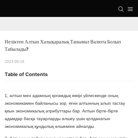
Неліктен Алтын Халықаралық Танымал Валюта Болып 
Табылады?
2023-09-18
Table of Contents
1, алтын мен адамның қоғамдық өмірі үйлескенде оның
экономикамен байланысы зор, яғни алтынның алып тастау
қиын экономикалық атрибуттары бар. Алтын бірте-бірте
адамдар басқа тауарларды өлшеу үшін қолданатын
экономикалық құндылық өлшеміне айналды.