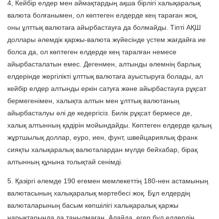
4, Кейбір елдер мен аймақтардың ақша бірлігі халықаралық
валюта болғанымен, ол көптеген елдерде кең тараған жоқ,
оны ұлттық валютаға айырбастауға да болмайды. Тіпті АҚШ
доллары әлемдік қаржы-валюта жүйесінде үстем жағдайға ие
болса да, ол көптеген елдерде кең таралған немесе
айырбасталатын емес. Дегенмен, алтынды әлемнің барлық
елдерінде жергілікті ұлттық валютаға ауыстыруға болады, ал
кейбір елдер алтынды еркін сатуға және айырбастауға рұқсат
бермегенімен, халықта алтын мен ұлттық валютаның
айырбасталуы әлі де кедергісіз. Билік рұқсат бермесе де,
халық алтынның қадірін мойындайды. Көптеген елдерде қалың
жұртшылық доллар, еуро, иен, фунт, швейцариялық франк
сияқты халықаралық валюталардан мүлде бейхабар, бірақ
алтынның құнына толықтай сенімді.
5. Қазіргі әлемде 190 егемен мемлекеттің 180-нен астамының
валютасының халықаралық мәртебесі жоқ. Бұл елдердің
валюталарының басым көпшілігі халықаралық қаржы
нарықтарында да танылмаған. Алайда, егер бұл елдердің