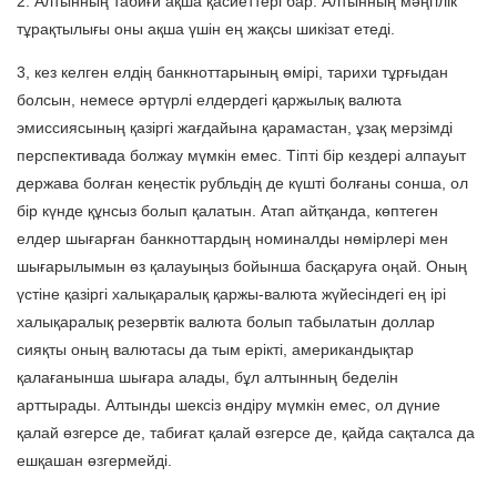
2. Алтынның табиғи ақша қасиеттері бар. Алтынның мәңгілік
тұрақтылығы оны ақша үшін ең жақсы шикізат етеді.
3, кез келген елдің банкноттарының өмірі, тарихи тұрғыдан
болсын, немесе әртүрлі елдердегі қаржылық валюта
эмиссиясының қазіргі жағдайына қарамастан, ұзақ мерзімді
перспективада болжау мүмкін емес. Тіпті бір кездері алпауыт
держава болған кеңестік рубльдің де күшті болғаны сонша, ол
бір күнде құнсыз болып қалатын. Атап айтқанда, көптеген
елдер шығарған банкноттардың номиналды нөмірлері мен
шығарылымын өз қалауыңыз бойынша басқаруға оңай. Оның
үстіне қазіргі халықаралық қаржы-валюта жүйесіндегі ең ірі
халықаралық резервтік валюта болып табылатын доллар
сияқты оның валютасы да тым ерікті, американдықтар
қалағанынша шығара алады, бұл алтынның беделін
арттырады. Алтынды шексіз өндіру мүмкін емес, ол дүние
қалай өзгерсе де, табиғат қалай өзгерсе де, қайда сақталса да
ешқашан өзгермейді.