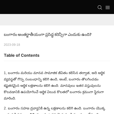
బంగారం అంతర్జాతీయంగా ప్రసిద్ధ కరెన్సీగా ఎందుకు ఉంది?
2023-09-18
Table of Contents
1, బంగారం మరియు మానవ సామాజిక జీవితం కలిసిన తర్వాత, అది ఆర్థిక
వ్యవస్థతో గొప్ప సంబంధాన్ని కలిగి ఉంది, అంటే, బంగారం తొలగించడం
కష్టతరమైన ఆర్థిక లక్షణాలను కలిగి ఉంది. మానవులు ఇతర వస్తువులను
కొలవడానికి ఉపయోగించే ఆర్థిక విలువ కొలతలో బంగారం క్రమంగా స్థిరంగా
మారింది.
2. బంగారం సహజ ద్రవ్యానికి ఉన్న లక్షణాలను కలిగి ఉంది. బంగారం యొక్క