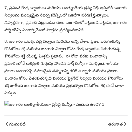
7, ప్రపంచ కేంద్ర బ్యాంకులు మరియు అంతర్జాతీయ ద్రవ్య నిధి ఇప్పటికీ బంగారు
నిల్వలను ముఖ్యమైన రిజర్వ్ కరెన్సీలలో ఒకటిగా పరిగణిస్తున్నాయి,
నిష్పాక్షికంగా, ప్రపంచ పెట్టుబడిదారులు బంగారంలో పెట్టుబడి పెట్టడం, బంగారం
హార్డ్ కరెన్సీ ఎండార్స్‌మెంట్ పాత్రను ప్రదర్శించడానికి.
8. బంగారం యొక్క పెద్ద నిల్వలు మరియు అన్ని దేశాల ప్రజల పెరుగుతున్న
కొనుగోలు శక్తి మరియు బంగారు నిల్వల కోసం కేంద్ర బ్యాంకుల పెరుగుతున్న
కొనుగోలు శక్తి యొక్క మిశ్రమ ప్రభావం, ఈ రోజు వరకు బంగారాన్ని
ప్రపంచంలోనే అత్యంత గుర్తింపు పొందిన హార్డ్ కరెన్సీగా మార్చింది. ఆసియా
ప్రజలు బంగారంపై సహజమైన నమ్మకాన్ని కలిగి ఉన్నారు మరియు ప్రజలు
బంగారం కోసం వెతుకుతున్నది మరియు ప్రైవేట్ నిల్వలు మరియు కొనుగోలు
శక్తి జాతీయ బంగారు నిల్వలు మరియు ప్రభుత్వాల కొనుగోలు శక్తి కంటే చాలా
ఎక్కువ.
మునుపటి
తరువాత