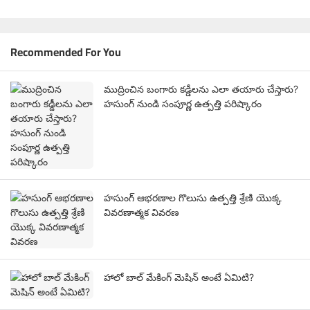
Recommended For You
ముద్రించిన బంగారు కడ్డీలను ఎలా తయారు చేస్తారు?
హసుంగ్ నుండి సంపూర్ణ ఉత్పత్తి పరిష్కారం
హసుంగ్ ఆభరణాల గొలుసు ఉత్పత్తి శ్రేణి యొక్క
వివరణాత్మక వివరణ
హాలో బాల్ మేకింగ్ మెషిన్ అంటే ఏమిటి?