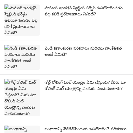
హసుంగ్ ఇండక్షన్ స్మెల్టింగ్ ఫర్నేస్ ఉపయోగించడం
వల్ల కలిగే ప్రయోజనాలు ఏమిటి?
వెండి కణాంకురణ పరికరాలు మరియు సాంకేతికత
అంటే ఏమిటి?
గోల్డ్ రోలింగ్ మిల్ యంత్రం ఏమి చేస్తుంది? మీరు మా
రోలింగ్ మిల్ యంత్రాన్ని ఎందుకు ఎంచుకుంటారు?
బంగారాన్ని వెలికితీసేందుకు ఉపయోగించే పరికరాలు