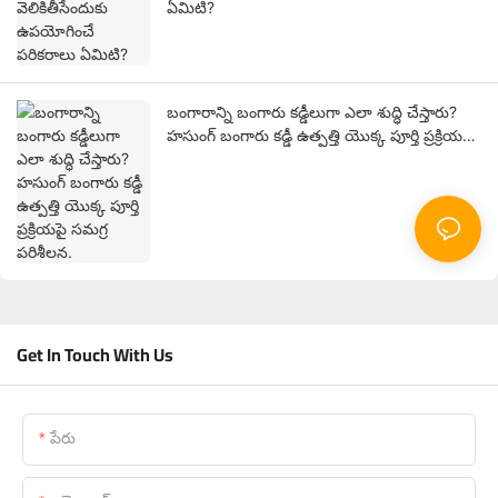
ఏమిటి?
బంగారాన్ని బంగారు కడ్డీలుగా ఎలా శుద్ధి చేస్తారు?
హసుంగ్ బంగారు కడ్డీ ఉత్పత్తి యొక్క పూర్తి ప్రక్రియపై
సమగ్ర పరిశీలన.
Get In Touch With Us
పేరు