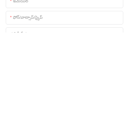
ఇమెయిల్
ఫోన్/వాట్సాప్/స్కైప్
కంపెనీ పేరు
ఫైల్
విషయము
ఇప్పుడు విచారణ పంపండి