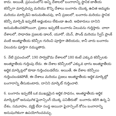
కాదు. అయితే, ప్రపంచంలోని అన్ని దేశాలలో బంగారాన్ని స్థానిక జాతీయ
కరెన్సీగా మార్చవచ్చు మరియు కొన్ని దేశాలు బంగారం యొక్క ఉచిత అమ్మకం
మరియు మార్పిడిని అనుమతించవు, కానీ ప్రజలలో, బంగారం మరియు స్థానిక
కరెన్సీ మార్పిడి ఇప్పటికీ అడ్డంకులు లేకుండా ఉంది. అధికారులు దానిని
అనుమతించకపోయినా, ప్రజలు ఇప్పటికీ బంగారం విలువను గుర్తిస్తారు. చాలా
దేశాలలో, సాధారణ ప్రజలకు డాలర్, యూరో, యెన్, పౌండ్ మరియు స్విస్ ఫ్రాంక్
వంటి అంతర్జాతీయ కరెన్సీల గురించి పూర్తిగా తెలియదు, కానీ వారు బంగారం
విలువను పూర్తిగా నమ్ముతారు.
5. నేటి ప్రపంచంలో, 190 సార్వభౌమ దేశాలలో 180 కంటే ఎక్కువ కరెన్సీలకు
అంతర్జాతీయ గుర్తింపు లేదు. ఈ దేశాల కరెన్సీలలో ఎక్కువ భాగం అంతర్జాతీయ
ఆర్థిక మార్కెట్లలో కూడా గుర్తించబడలేదు. అయితే, ఈ దేశాల కరెన్సీలు
గుర్తించబడకపోతే, ఈ దేశాలు మరియు ప్రజలు అంతర్జాతీయ ఆర్థిక మార్కెట్లో
బంగారాన్ని తీసుకుంటారు, దానిని మార్కెట్ గుర్తించాలి.
6. బంగారం ఇప్పటికీ ఒక ముఖ్యమైన ఆర్థిక సాధనం, అంతర్జాతీయ ఆర్థిక
మార్కెట్లలో అనుషంగిక ఫైనాన్సింగ్ యొక్క పనితీరుతో. బంగారం కలిగి ఉన్న ఏ
దేశం, సమూహం, వ్యక్తి లేదా సంస్థ అయినా ఫైనాన్సింగ్ కోసం బంగారాన్ని
అనుషంగికంగా ఉపయోగించవచ్చు.