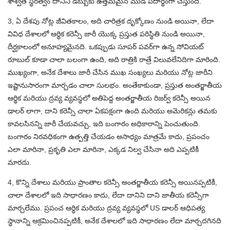
శాశ్వత స్థిరత్వం దానిని డబ్బుకు ఉత్తమమైన ముడి పదార్థంగా చేస్తుంది.
3, ఏ దేశపు నోట్ల జీవితకాలం, అది చారిత్రక దృక్కోణం నుండి అయినా, లేదా
వివిధ దేశాలలో ఆర్థిక కరెన్సీ జారీ యొక్క ప్రస్తుత పరిస్థితి నుండి అయినా,
దీర్ఘకాలంలో అనూహ్యమైనది. ఒకప్పుడు సూపర్ పవర్‌గా ఉన్న సోవియట్
రూబుల్ కూడా చాలా బలంగా ఉంది, అది రాత్రికి రాత్రే విలువలేనిదిగా మారింది.
ముఖ్యంగా, అనేక దేశాలు జారీ చేసిన ముఖ సంఖ్యలు మరియు నోట్ల జారీని
ఇష్టానుసారంగా మార్చడం చాలా సులభం. అంతేకాకుండా, ప్రస్తుత అంతర్జాతీయ
ఆర్థిక మరియు ద్రవ్య వ్యవస్థలో అతిపెద్ద అంతర్జాతీయ రిజర్వ్ కరెన్సీ అయిన
డాలర్ లాగా, దాని కరెన్సీ చాలా ఏకపక్షంగా ఉంది మరియు అమెరికన్లు తమకు
కావలసినన్ని జారీ చేయవచ్చు, ఇది బంగారం అధికారాన్ని పెంచుతుంది.
బంగారం నిరవధికంగా ఉత్పత్తి చేయడం అసాధ్యం మాత్రమే కాదు, ప్రపంచం
ఎలా మారినా, ప్రకృతి ఎలా మారినా, ఎక్కడ నిల్వ చేసినా అది ఎప్పటికీ
మారదు.
4, కొన్ని దేశాలు మరియు ప్రాంతాల కరెన్సీ అంతర్జాతీయ కరెన్సీ అయినప్పటికీ,
చాలా దేశాలలో ఇది సాధారణం కాదు, లేదా దానిని దాని జాతీయ కరెన్సీగా
మార్చలేము. ప్రపంచ ఆర్థిక మరియు ద్రవ్య వ్యవస్థలో US డాలర్ ఆధిపత్య
స్థానాన్ని ఆక్రమించినప్పటికీ, అనేక దేశాలలో ఇది సాధారణం లేదా మార్చదగినది