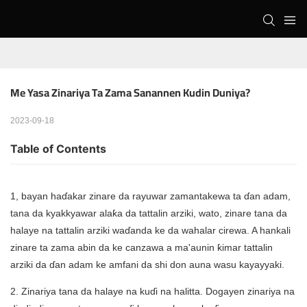
Me Yasa Zinariya Ta Zama Sanannen Kudin Duniya?
2023-09-18
Table of Contents
1, bayan haɗakar zinare da rayuwar zamantakewa ta ɗan adam,
tana da kyakkyawar alaƙa da tattalin arziki, wato, zinare tana da
halaye na tattalin arziki waɗanda ke da wahalar cirewa. A hankali
zinare ta zama abin da ke canzawa a ma'aunin ƙimar tattalin
arziki da ɗan adam ke amfani da shi don auna wasu kayayyaki.
2. Zinariya tana da halaye na kuɗi na halitta. Dogayen zinariya na