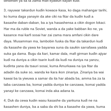
dindindin ya sa ta zama mafi kyawun kayan kuɗi.
3, rayuwar takardun kuɗin kowace ƙasa, ko daga mahangar tarihi,
ko kuma daga yanayin da ake ciki na fitar da kuɗin kuɗi a
ƙasashe daban-daban, ba a iya hasashensa a cikin dogon lokaci.
Har ma da ruble na Soviet, wanda a da yake babban iko ne, ya
kasance mai ƙarfi sosai har zai zama mara amfani cikin dare
ɗaya. Musamman ma, lambobin fuska da fitar da takardun kuɗi
da ƙasashe da yawa ke bayarwa suna da sauƙin sarrafawa yadda
suka ga dama. Bugu da ƙari, kamar dala, mafi girman kuɗin ajiyar
kuɗi na duniya a cikin tsarin kuɗi da kuɗi na duniya na yanzu,
kuɗinta yana da tsauri sosai, kuma Amurkawa na iya fitar da
adadin da suke so, wanda ke ƙara ikon zinariya. Zinariya ba wai
kawai ba ta yiwuwa a samar da ita har abada ba, amma ba za ta
taɓa canzawa ba, komai yadda duniya ke canzawa, komai yadda
yanayi ke canzawa, komai inda aka adana ta.
4, Duk da cewa kudin wasu ƙasashe da yankuna kuɗi ne na
ƙasashen duniya, ba a saba da shi ba a ƙasashe da yawa, kuma