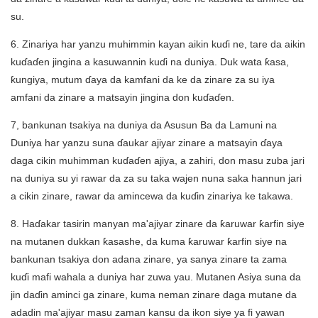
su.
6. Zinariya har yanzu muhimmin kayan aikin kuɗi ne, tare da aikin
kuɗaɗen jingina a kasuwannin kuɗi na duniya. Duk wata ƙasa,
ƙungiya, mutum ɗaya da kamfani da ke da zinare za su iya
amfani da zinare a matsayin jingina don kuɗaɗen.
7, bankunan tsakiya na duniya da Asusun Ba da Lamuni na
Duniya har yanzu suna ɗaukar ajiyar zinare a matsayin ɗaya
daga cikin muhimman kuɗaɗen ajiya, a zahiri, don masu zuba jari
na duniya su yi rawar da za su taka wajen nuna saka hannun jari
a cikin zinare, rawar da amincewa da kuɗin zinariya ke takawa.
8. Haɗakar tasirin manyan ma'ajiyar zinare da ƙaruwar ƙarfin siye
na mutanen dukkan ƙasashe, da kuma ƙaruwar ƙarfin siye na
bankunan tsakiya don adana zinare, ya sanya zinare ta zama
kuɗi mafi wahala a duniya har zuwa yau. Mutanen Asiya suna da
jin daɗin aminci ga zinare, kuma neman zinare daga mutane da
adadin ma'ajiyar masu zaman kansu da ikon siye ya fi yawan