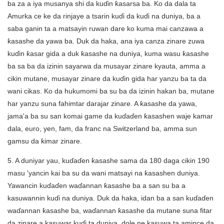
ba za a iya musanya shi da kuɗin ƙasarsa ba. Ko da dala ta
Amurka ce ke da rinjaye a tsarin kuɗi da kuɗi na duniya, ba a
saba ganin ta a matsayin ruwan dare ko kuma mai canzawa a
ƙasashe da yawa ba. Duk da haka, ana iya canza zinare zuwa
kuɗin ƙasar gida a duk ƙasashe na duniya, kuma wasu ƙasashe
ba sa ba da izinin sayarwa da musayar zinare kyauta, amma a
cikin mutane, musayar zinare da kuɗin gida har yanzu ba ta da
wani cikas. Ko da hukumomi ba su ba da izinin hakan ba, mutane
har yanzu suna fahimtar darajar zinare. A ƙasashe da yawa,
jama'a ba su san komai game da kuɗaɗen ƙasashen waje kamar
dala, euro, yen, fam, da franc na Switzerland ba, amma sun
gamsu da ƙimar zinare.
5. A duniyar yau, kuɗaɗen ƙasashe sama da 180 daga cikin 190
masu 'yancin kai ba su da wani matsayi na ƙasashen duniya.
Yawancin kuɗaɗen waɗannan ƙasashe ba a san su ba a
kasuwannin kuɗi na duniya. Duk da haka, idan ba a san kuɗaɗen
waɗannan ƙasashe ba, waɗannan ƙasashe da mutane suna fitar
da zinare a kasuwar kuɗi ta duniya, dole ne kasuwa ta amince da