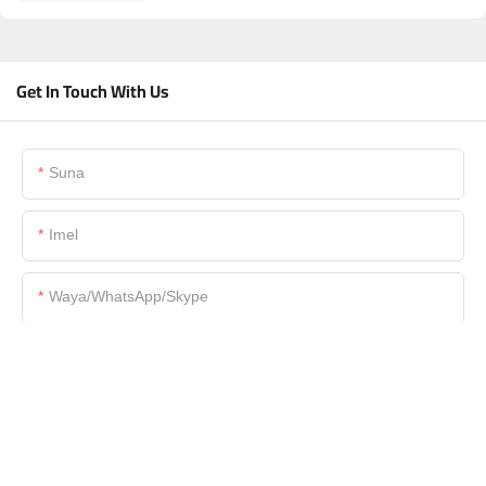
Get In Touch With Us
Suna
Imel
Waya/WhatsApp/Skype
Sunan Kamfanin
Fayil
Wadatacce