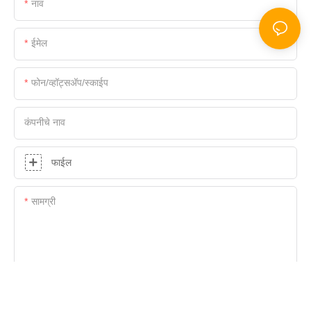
नाव
ईमेल
फोन/व्हॉट्सअ‍ॅप/स्काईप
कंपनीचे नाव
फाईल
सामग्री
आता चौकशी पाठवा