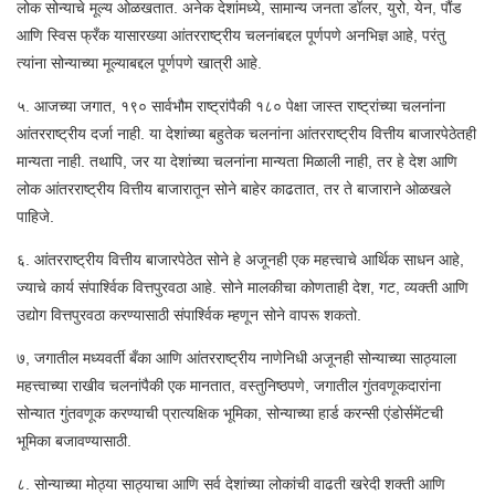
लोक सोन्याचे मूल्य ओळखतात. अनेक देशांमध्ये, सामान्य जनता डॉलर, युरो, येन, पौंड
आणि स्विस फ्रँक यासारख्या आंतरराष्ट्रीय चलनांबद्दल पूर्णपणे अनभिज्ञ आहे, परंतु
त्यांना सोन्याच्या मूल्याबद्दल पूर्णपणे खात्री आहे.
५. आजच्या जगात, १९० सार्वभौम राष्ट्रांपैकी १८० पेक्षा जास्त राष्ट्रांच्या चलनांना
आंतरराष्ट्रीय दर्जा नाही. या देशांच्या बहुतेक चलनांना आंतरराष्ट्रीय वित्तीय बाजारपेठेतही
मान्यता नाही. तथापि, जर या देशांच्या चलनांना मान्यता मिळाली नाही, तर हे देश आणि
लोक आंतरराष्ट्रीय वित्तीय बाजारातून सोने बाहेर काढतात, तर ते बाजाराने ओळखले
पाहिजे.
६. आंतरराष्ट्रीय वित्तीय बाजारपेठेत सोने हे अजूनही एक महत्त्वाचे आर्थिक साधन आहे,
ज्याचे कार्य संपार्श्विक वित्तपुरवठा आहे. सोने मालकीचा कोणताही देश, गट, व्यक्ती आणि
उद्योग वित्तपुरवठा करण्यासाठी संपार्श्विक म्हणून सोने वापरू शकतो.
७, जगातील मध्यवर्ती बँका आणि आंतरराष्ट्रीय नाणेनिधी अजूनही सोन्याच्या साठ्याला
महत्त्वाच्या राखीव चलनांपैकी एक मानतात, वस्तुनिष्ठपणे, जगातील गुंतवणूकदारांना
सोन्यात गुंतवणूक करण्याची प्रात्यक्षिक भूमिका, सोन्याच्या हार्ड करन्सी एंडोर्समेंटची
भूमिका बजावण्यासाठी.
८. सोन्याच्या मोठ्या साठ्याचा आणि सर्व देशांच्या लोकांची वाढती खरेदी शक्ती आणि